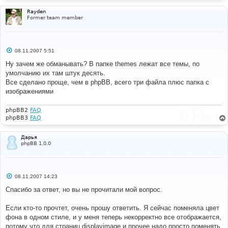
Rayden
Former team member
С
08.11.2007 5:51
о
о
Ну зачем же обманывать? В папке themes лежат все темы, по
б
умолчанию их там штук десять.
щ
е
Все сделано проще, чем в phpBB, всего три файла плюс папка с
н
изображениями
и
е
phpBB2
FAQ
phpBB3
FAQ
Дарья
phpBB 1.0.0
С
08.11.2007 14:23
о
о
Спасибо за ответ, но вы не прочитали мой вопрос.
б
щ
е
Если кто-то прочтет, очень прошу ответить. Я сейчас поменяла цвет
н
фона в одном стиле, и у меня теперь некорректно все отображается,
и
е
потому что для страниц displayimage и прочее надо просто поменять