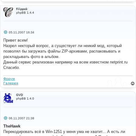
Filippok
phpBB 1.4.4
С
05.11.2007 16:34
о
о
Привет всем!
б
Назрел некторый вопрос, а существует ли неикий мод, который
щ
е
позволял бы загружать файлы ZIP-архивами, распаковывать и
н
раскладывать фото в альбом.
и
е
Данный сервис реализован например на всем известном netprint.ru
Спасибо.
Форум
Галерея
GVD
phpBB 1.4.0
С
06.11.2007 21:38
о
о
TheHawk
б
Перекодировать всё в Win-1251 у меня ума не хватит... А есть ли
щ
е