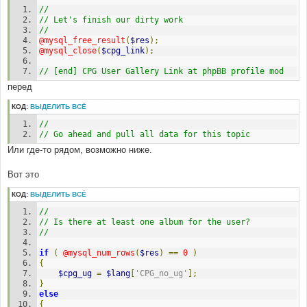
$cpg_cat_id
=
(
intval
(
$postrow
[
$i
][
'user_id'
])
+
//
10000
);
// Let's finish our dirty work
//
//
@mysql_free_result
(
$res
);
// Database connection
@mysql_close
(
$cpg_link
);
// 
$cpg_link
=
@mysql_connect
(
$cpg_db_host
,
// [end] CPG User Gallery Link at phpBB profile mod
$cpg_db_user
,
$cpg_db_pass
)
or
message_die
(
GENERAL_ERROR
,
'Could not connect to 
перед
Coppermine Photo Gallery database'
,
''
,
__LINE__
,
__FILE__
);
КОД:
ВЫДЕЛИТЬ ВСЁ
@mysql_select_db
(
$cpg_db_name
)
or
//
message_die
(
GENERAL_ERROR
,
'Could not select 
// Go ahead and pull all data for this topic
Coppermine Photo Gallery database'
,
''
,
__LINE__
,
__FILE__
);
Или где-то рядом, возможно ниже.
$sql
=
"SELECT * FROM "
.
$cpg_table_prefix
.
"albums 
Вот это
WHERE category = $cpg_cat_id"
;
$res
=
@mysql_query
(
$sql
)
or
КОД:
ВЫДЕЛИТЬ ВСЁ
message_die
(
GENERAL_ERROR
,
'Could not get albums info 
from Coppermine Photo Gallery database'
,
''
,
//
__LINE__
,
__FILE__
,
$sql
);
// Is there at least one album for the user?
//
if
(
@mysql_num_rows
(
$res
)
==
0
)
{
$cpg_ug
=
$lang
[
'CPG_no_ug'
];
}
else
{