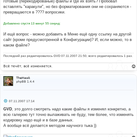
готовые (перекодированые) файлы и где их взять? Пробовал
н
вставлять "каракули", но без форматирования они не сохраняются -
и
е
превращаются в ???? вопросики.
Добавлено спустя 13 минут 55 секунд:
И ещё вопрос - можно добавить в Меню ещё одну ссылку на другой
сайт (кроме предусмотренной в Конфигурации)? И, если можно, то в
каком файле?
Последний раз редактировалось
GVD
07.11.2007 21:50, всего редактировалось 1 раз.
Всё течёт, всё изменяется.
TheHawk
phpBB 1.4.4
С
07.11.2007 17:14
о
о
GVD
, это долго смотреть надо какие файлы я изменял конкретно, а
б
всю галерею тут точно вылаживать не буду, тем более, что изменять
щ
е
кодировку надо ещё и в базе данных.
н
А вообще всё делается методом научного тыка ))
и
е