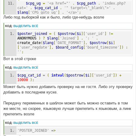
$cpg_ug
=
'<a href="'
.
$cpg_path
.
'index.php?
cat='
.
$cpg_cat_id
.
'" target=\"_blank\">'
.
$lang
[
'CPG_goto_ug'
]
.
'</a>'
;
Либо под выборкой как и было, либо где-нибудь возле
}
КОД:
ВЫДЕЛИТЬ ВСЁ
$poster_joined
=
(
$postrow
[
$i
][
'user_id'
]
!=
ANONYMOUS 
)
?
$lang
[
'Joined'
]
.
': '
.
create_date
(
$lang
[
'DATE_FORMAT'
],
$postrow
[
$i
]
[
'user_regdate'
],
$board_config
[
'board_timezone'
])
:
''
;
Вот в этой строке
КОД:
ВЫДЕЛИТЬ ВСЁ
$cpg_cat_id
=
(
intval
(
$postrow
[
$i
][
'user_id'
])
+
10000
);
Может быть нужно добавить проверку на не гостя. Либо эту проверку
добавить в последнем куске.
Передачу переменных в шаблон может быть можно оставить в том
же месте, но скорее, языковую лучше прилепить к языковым, а линк
прилепить возле
КОД:
ВЫДЕЛИТЬ ВСЁ
'POSTER_JOINED'
=>