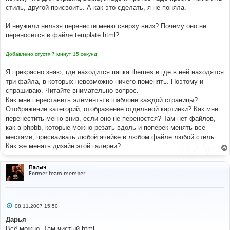
стиль, другой присвоить. А как это сделать, я не поняла.
И неужели нельзя перенести меню сверху вниз? Почему оно не
переносится в файле template.html?
Добавлено спустя 7 минут 15 секунд:
Я прекрасно знаю, где находится папка themes и где в ней находятся
три файла, в которых невозможно ничего поменять. Поэтому и
спрашиваю. Читайте внимательно вопрос.
Как мне переставить элементы в шаблоне каждой страницы?
Отображение категорий, отображение отдельной картинки? Как мне
перенестить меню вниз, если оно не переностся? Там нет файлов,
как в phpbb, которые можно резать вдоль и поперек менять все
местами, присваивать любой ячейке в любом файле любой стиль.
Как же менять дизайн этой галереи?
Палыч
Former team member
С
08.11.2007 15:50
о
о
Дарья
б
Всё можно. Там чистый html
щ