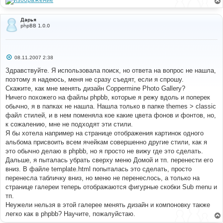
Дарья
phpBB 1.0.0
С
08.11.2007 2:38
о
о
Здравствуйте. Я использовала поиск, но ответа на вопрос не нашла,
б
поэтому я надеюсь, меня не сразу съедят, если я спрошу.
щ
е
Скажите, как мне менять дизайн Coppermine Photo Gallery?
н
Ничего похожего на файлы phpbb, которые я режу вдоль и поперек
и
е
обычно, я в папках не нашла. Нашла только в папке themes > classic
файл стилей, и в нем поменяла кое какие цвета фонов и фонтов, но,
к сожалению, мне не подходят эти стили.
Я бы хотела например на странице отображения картинок одного
альбома присвоить всем ячейкам совершенно другие стили, как я
это обычно делаю в phpbb, но я просто не вижу где это сделать.
Дальше, я пыталась убрать сверху меню Домой и тп. перенести его
вниз. В файле template.html попыталась это сделать, просто
перенесла табличку вниз, но меню не перенеслось, а только на
странице галереи теперь отображаются фигурные скобки Sub menu и
тп.
Неужели нельзя в этой галерее менять дизайн и компоновку также
легко как в phpbb? Научите, пожалуйстаю.