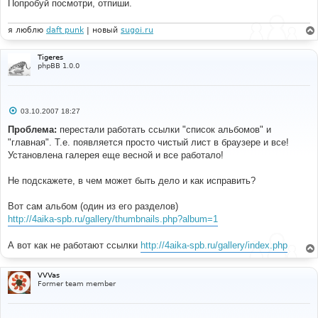
Попробуй посмотри, отпиши.
я люблю
daft punk
| новый
sugoi.ru
Tigeres
phpBB 1.0.0
С
03.10.2007 18:27
о
о
Проблема:
перестали работать ссылки "список альбомов" и
б
"главная". Т.е. появляется просто чистый лист в браузере и все!
щ
е
Установлена галерея еще весной и все работало!
н
и
е
Не подскажете, в чем может быть дело и как исправить?
Вот сам альбом (один из его разделов)
http://4aika-spb.ru/gallery/thumbnails.php?album=1
А вот как не работают ссылки
http://4aika-spb.ru/gallery/index.php
VVVas
Former team member