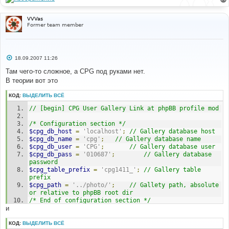
VVVas
Former team member
С
18.09.2007 11:26
о
о
Там чего-то сложное, а CPG под руками нет.
б
В теории вот это
щ
е
н
КОД:
ВЫДЕЛИТЬ ВСЁ
и
е
// [begin] CPG User Gallery Link at phpBB profile mod
/* Configuration section */
$cpg_db_host
=
'localhost'
;
// Gallery database host
$cpg_db_name
=
'cpg'
;
// Gallery database name
$cpg_db_user
=
'CPG'
;
// Gallery database user
$cpg_db_pass
=
'010687'
;
// Gallery database 
password
$cpg_table_prefix
=
'cpg1411_'
;
// Gallery table 
prefix
$cpg_path
=
'../photo/'
;
// Gallety path, absolute 
or relative to phpBB root dir
/* End of configuration section */
и
// 10000 was taken from CPG (that's FIRST_USER_CAT 
constant at include/init.inc.php)
КОД:
ВЫДЕЛИТЬ ВСЁ