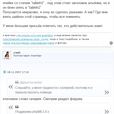
ячейке со стилем "tableh1" , под этим стоит заголовок альбома, но и
он блин опять в "tableh1"
Получается некрасиво, я хочу их сделать разными. А как? Где мне
взять шаблон этой страницы, чтобы все поменять.
У меня большая просьба ответить тех, кто действительно знает.
и все-таки
где купить угги ugg australia
, и еще всякие заметки про
пластические операции носа, груди
, лица и тому подобное. а также
диета для похудения, кремлевская диета
и фитнес.
crash
Former team member
С
08.11.2007 17:19
о
о
б
Дарья писал(а):
щ
е
Слушайте, у меня трудности с галереей, поэтому я и
н
пришла просить помощи
и
е
ключевое слово галерея. Смотрим раздел форума
Поддержка phpBB 2.0.x