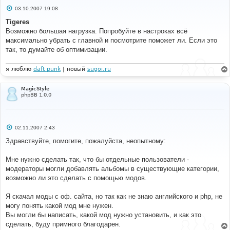
С
03.10.2007 19:08
о
о
Tigeres
б
Возможно большая нагрузка. Попробуйте в настроках всё
щ
е
максимально убрать с главной и посмотрите поможет ли. Если это
н
так, то думайте об оптимизации.
и
е
я люблю
daft punk
| новый
sugoi.ru
MagicStyle
phpBB 1.0.0
С
02.11.2007 2:43
о
о
Здравствуйте, помогите, пожалуйста, неопытному:
б
щ
е
Мне нужно сделать так, что бы отдельные пользователи -
н
модераторы могли добавлять альбомы в существующие категории,
и
е
возможно ли это сделать с помощью модов.
Я скачал моды с оф. сайта, но так как не знаю английского и php, не
могу понять какой мод мне нужен.
Вы могли бы написать, какой мод нужно установить, и как это
сделать, буду примного благодарен.