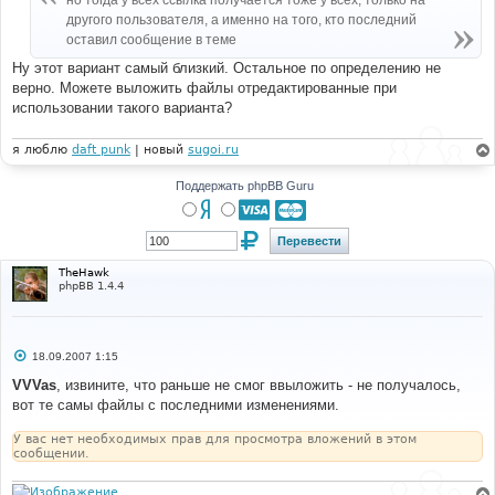
но тогда у всех ссылка получается тоже у всех, только на
н
другого пользователя, а именно на того, кто последний
и
е
оставил сообщение в теме
Ну этот вариант самый близкий. Остальное по определению не
верно. Можете выложить файлы отредактированные при
использовании такого варианта?
я люблю
daft punk
| новый
sugoi.ru
Поддержать phpBB Guru
TheHawk
phpBB 1.4.4
С
18.09.2007 1:15
о
о
VVVas
, извините, что раньше не смог ввыложить - не получалось,
б
вот те самы файлы с последними изменениями.
щ
е
н
У вас нет необходимых прав для просмотра вложений в этом
и
сообщении.
е