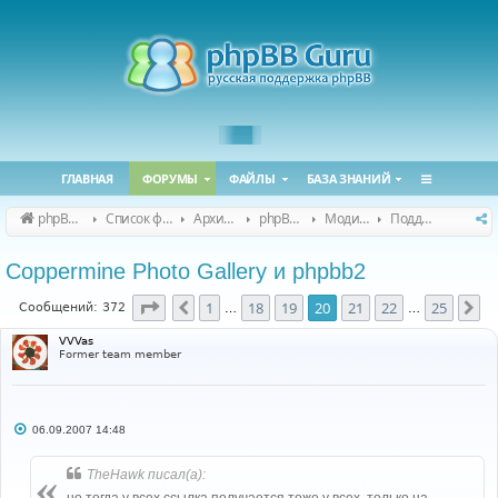
ГЛАВНАЯ
ФОРУМЫ
ФАЙЛЫ
БАЗА ЗНАНИЙ
phpBB Guru
Список форумов
Архивные форумы
phpBB 2.0.x (архив)
Модификация phpBB 2.0.x
Поддержка модов для phpBB 2.0.x
Coppermine Photo Gallery и phpbb2
Страница
20
из
25
1
18
19
20
21
22
25
Пред.
Сл
Сообщений: 372
…
…
VVVas
Former team member
С
06.09.2007 14:48
о
о
б
TheHawk писал(а):
щ
е