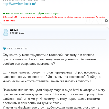
е
http://www.htmlbook.ru/
н
и
е
Не все то WINDOWS, что висит... phpBB только учусь.
ICQ, email, ЛС - только для
личных
сообщений. Вопросы по phpbb только на форумах. По найму
не работаю.
Дарья
phpBB 1.0.0
С
08.11.2007 17:15
о
о
Слушайте, у меня трудности с галереей, поэтому я и пришла
б
просить помощи. Но в ответ вижу только усмешки. Вы можете
щ
е
вообще разговаривать нормально?
н
и
е
Если вам человек говорит, что он перекраивает phpbb по-своему,
наверное, он умеет верстать? Зачем вы так отвечаете? Пройдите
мимо, если не хотите отвечать, зачем же писать глупости?
Покажите мне шаблон для displayimage в виде html в котором я могу
присвоить ячейкам другие стили. Это все, что я от вас прошу. Этот
шаблон я найти не могу. И поэтому не могу переставить местами
элементы и присвоить им другие стили.
У меня на displayimage стоит дублирущая навигация, она стоит в