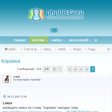
ГЛАВНАЯ
ФОРУМЫ
ФАЙЛЫ
БАЗА ЗНАНИЙ
phpBB Guru
Список форумов
Архивные форумы
phpBB 2.0.x (архив)
Модификация phpBB 2.0.x
Поддержка модов для phpBB 2.0.x
Корзина
Страница
7
из
7
1
3
4
5
6
7
Пред.
Сообщений: 103
…
crash
Former team member
С
26.11.2007 2:56
о
о
Lektor
б
вообщето поиск по слову "корзина" находит тему
щ
е