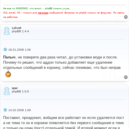
Не все то WINDOWS, что висит... phpBB только учусь.
ICQ, email, ЛС - только для
личных
сообщений. Вопросы по phpbb только на форумах. По найму
не работаю.
Lokust
phpBB 1.4.4
С
18.01.2008 1:06
о
о
Палыч
, не поверите два раза читал, до установки моди и после.
б
Почему-то решил, что аддон только добавляет еще удаление
щ
е
отдельных сообщений в корзину, сейчас понимаю, что был неправ
н
и
е
spar
phpBB 1.0.0
С
14.02.2008 1:09
о
о
Поставил, проадонил, вобщем все работает но если удаляется пост
б
а не тема то он в корзине появляется без первого сообщения в теме
щ
е
о только он один (пост) отдельной темой. И второй момент если я