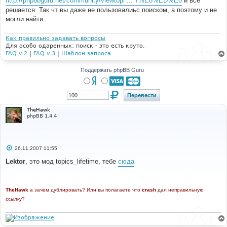
http://phpbbguru.net/community/viewtopi ... 7%E8%ED%E0
и все
н
решается. Так чт вы даже не пользовалиьс поиском, а поэтому и не
и
е
могли найти.
Как правильно задавать вопросы
Для особо одаренных: поиск - это есть круто.
FAQ v.2
|
FAQ v.3
|
Шаблон запроса
Поддержать phpBB Guru
TheHawk
phpBB 1.4.4
С
26.11.2007 11:55
о
о
Lektor
, это мод topics_lifetime, тебе
сюда
б
щ
е
н
TheHawk
и
а зачем дублировать? Или вы полагаете что
crash
дал неправильную
е
ссылку?