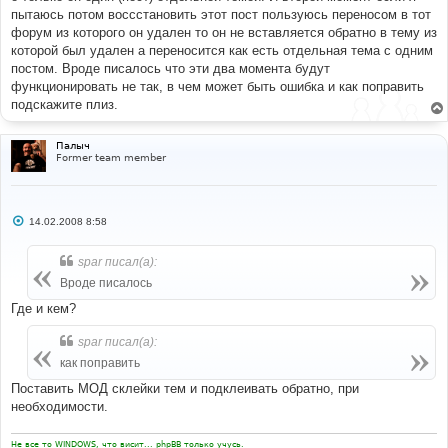
н
пытаюсь потом воссстановить этот пост пользуюсь переносом в тот
и
е
форум из которого он удален то он не вставляется обратно в тему из
которой был удален а переносится как есть отдельная тема с одним
постом. Вроде писалось что эти два момента будут
функционировать не так, в чем может быть ошибка и как поправить
подскажите плиз.
Палыч
Former team member
С
14.02.2008 8:58
о
о
б
spar писал(а):
щ
е
Вроде писалось
н
и
Где и кем?
е
spar писал(а):
как поправить
Поставить МОД склейки тем и подклеивать обратно, при
необходимости.
Не все то WINDOWS, что висит... phpBB только учусь.