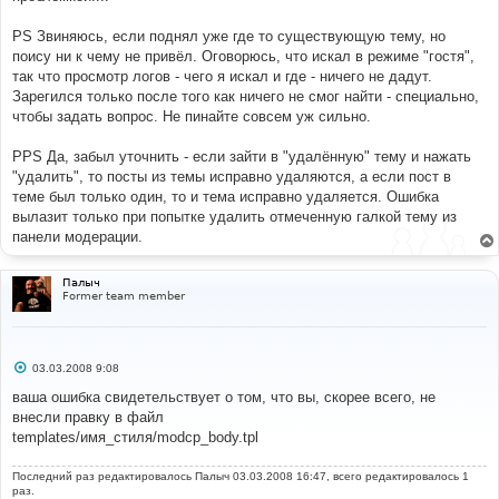
PS Звиняюсь, если поднял уже где то существующую тему, но
поису ни к чему не привёл. Оговорюсь, что искал в режиме "гостя",
так что просмотр логов - чего я искал и где - ничего не дадут.
Зарегился только после того как ничего не смог найти - специально,
чтобы задать вопрос. Не пинайте совсем уж сильно.
PPS Да, забыл уточнить - если зайти в "удалённую" тему и нажать
"удалить", то посты из темы исправно удаляются, а если пост в
теме был только один, то и тема исправно удаляется. Ошибка
вылазит только при попытке удалить отмеченную галкой тему из
панели модерации.
Палыч
Former team member
С
03.03.2008 9:08
о
о
ваша ошибка свидетельствует о том, что вы, скорее всего, не
б
внесли правку в файл
щ
е
templates/имя_стиля/modcp_body.tpl
н
и
е
Последний раз редактировалось
Палыч
03.03.2008 16:47, всего редактировалось 1
раз.