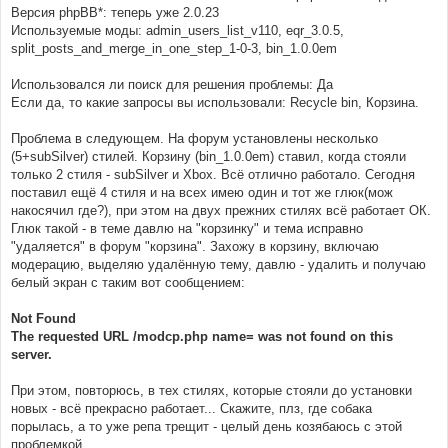
Версия phpBB*: теперь уже 2.0.23
Используемые моды: admin_users_list_v110, eqr_3.0.5,
split_posts_and_merge_in_one_step_1-0-3, bin_1.0.0em
Использовался ли поиск для решения проблемы: Да
Если да, то какие запросы вы использовали: Recycle bin, Корзина.
Проблема в следующем. На форум установлены несколько
(5+subSilver) стилей. Корзину (bin_1.0.0em) ставил, когда стояли
только 2 стиля - subSilver и Xbox. Всё отлично работало. Сегодня
поставил ещё 4 стиля и на всех имею один и тот же глюк(мож
накосячил где?), при этом на двух прежних стилях всё работает ОК.
Глюк такой - в теме давлю на "корзинку" и тема исправно
"удаляется" в форум "корзина". Захожу в корзину, включаю
модерацию, выделяю удалённую тему, давлю - удалить и получаю
белый экран с таким вот сообщением:
Not Found
The requested URL /modcp.php name= was not found on this
server.
При этом, повторюсь, в тех стилях, которые стояли до установки
новых - всё прекрасно работает... Скажите, плз, где собака
порылась, а то уже репа трещит - целый день козябаюсь с этой
проблемкой....