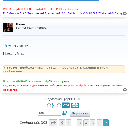
е
н
и
WORK: phpBB3 3.0.8 + Portal XL 5.0 + MODs + Custom
,
е
PHP Version 5.3.3-7+squeeze25, Apache/2.2.9 (Debian), MySQL(i) 5.1.73-1+deb6u1-log
Палыч
Former team member
С
22.03.2008 12:55
о
о
Пожалуйста
б
щ
е
н
У вас нет необходимых прав для просмотра вложений в этом
и
сообщении.
е
Не все то WINDOWS, что висит... phpBB только учусь.
ICQ, email, ЛС - только для
личных
сообщений. Вопросы по phpbb только на форумах. По найму
не работаю.
Поддержать phpBB Guru
Страница
7
из
7
1
3
4
5
6
7
Пред.
Сообщений: 103
…