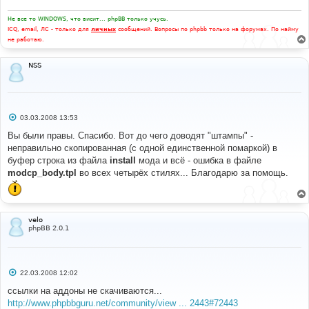
Не все то WINDOWS, что висит... phpBB только учусь.
ICQ, email, ЛС - только для
личных
сообщений. Вопросы по phpbb только на форумах. По найму
не работаю.
NSS
С
03.03.2008 13:53
о
о
Вы были правы. Спасибо. Вот до чего доводят "штампы" -
б
неправильно скопированная (с одной единственной помаркой) в
щ
е
буфер строка из файла
install
мода и всё - ошибка в файле
н
modcp_body.tpl
во всех четырёх стилях... Благодарю за помощь.
и
е
velo
phpBB 2.0.1
С
22.03.2008 12:02
о
о
ссылки на аддоны не скачиваются...
б
http://www.phpbbguru.net/community/view ... 2443#72443
щ