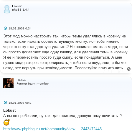
Lokust
phpBB 1.4.4
С
18.01.2008 0:34
о
о
Этот мод можно настроить так, чтобы темы удалялись в корзину не
б
только, если нажать соответствующую кнопку, но чтобы именно
щ
е
через кнопку стандартную удалить? Не понимаю смысла мода, если
н
он просто добавляет еще одну кнопку, для удаления темы в корзину.
и
е
Я ее и переместить просто туда смогу, если понадобиться. А мне
нужно модераторов контролировать, чтобы если поудалял, я бы мог
назад все вернуть при необходимости. Посоветуйте плиз что-нить...
Палыч
Former team member
С
18.01.2008 0:42
о
о
Lokust
б
А вы не пробовали, ну так, для прикола, данную тему почитать..?
щ
е
н
и
http://www.phpbbguru.net/community/view ... 2443#72443
е