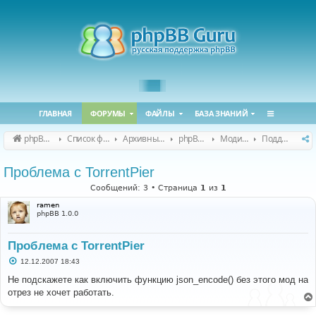
ГЛАВНАЯ
ФОРУМЫ
ФАЙЛЫ
БАЗА ЗНАНИЙ
phpBB Guru
Список форумов
Архивные форумы
phpBB 2.0.x (архив)
Модификация phpBB 2.0.x
Поддержка модов для phpBB 2.0.x
Проблема с TorrentPier
Сообщений: 3 • Страница
1
из
1
ramen
phpBB 1.0.0
Проблема с TorrentPier
С
12.12.2007 18:43
о
о
Не подскажете как включить функцию json_encode() без этого мод на
б
отрез не хочет работать.
щ
е
н