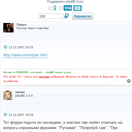
и
Поддержать phpBB Guru
е
Палыч
Former team member
С
12.12.2007 19:25
о
о
http://www.torrentpier.info/
б
щ
е
н
и
Не все то WINDOWS, что висит... phpBB только учусь.
е
ICQ, email, ЛС - только для
личных
сообщений. Вопросы по phpbb только на форумах. По найму
не работаю.
ramen
phpBB 1.0.0
С
12.12.2007 19:29
о
о
Тот форум подчти не посещаем, а знатоки там любят отвечать на
б
вопросы коронными фразами: "Ручками", "Попробуй сам", "При
щ
е