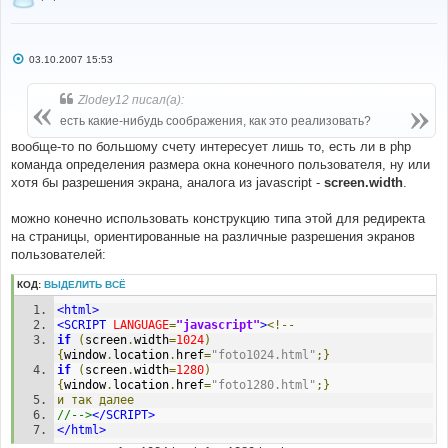
С
03.10.2007 15:53
о
о
б
Zlodey12 писал(а):
щ
е
есть какие-нибудь соображения, как это реализовать?
н
и
вообще-то по большому счету интересует лишь то, есть ли в php
е
команда определения размера окна конечного пользователя, ну или
хотя бы разрешения экрана, аналога из javascript -
screen.width
.
можно конечно использовать конструкцию типа этой для редиректа
на страницы, ориентированные на различные разрешения экранов
пользователей:
КОД:
ВЫДЕЛИТЬ ВСЁ
<html>
<SCRIPT
LANGUAGE
=
"javascript"
>
<!--
if
(
screen
.
width
=
1024
)
{
window
.
location
.
href
=
"foto1024.html"
;}
if
(
screen
.
width
=
1280
)
{
window
.
location
.
href
=
"foto1280.html"
;}
и
так
далее
//-->
</SCRIPT>
</html>