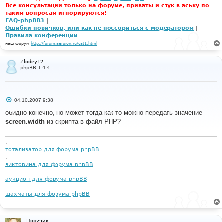
Все консультации только на форуме, приваты и стук в аську по
таким вопросам игнорируются!
FAQ-phpBB3
|
Ошибки новичков, или как не поссориться с модератором
|
Правила конференции
наш форум
http://forum.aeroion.ru/cat1.html
Zlodey12
phpBB 1.4.4
С
04.10.2007 9:38
о
о
обидно конечно, но может тогда как-то можно передать значение
б
screen.width
из скрипта в файл PHP?
щ
е
н
и
.
е
тотализатор для форума phpBB
.
викторина для форума phpBB
.
аукцион для форума phpBB
.
шахматы для форума phpBB
.
Поручик