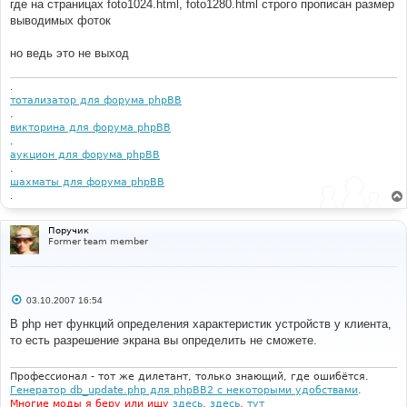
где на страницах foto1024.html, foto1280.html строго прописан размер
выводимых фоток
но ведь это не выход
.
тотализатор для форума phpBB
.
викторина для форума phpBB
.
аукцион для форума phpBB
.
шахматы для форума phpBB
.
Поручик
Former team member
С
03.10.2007 16:54
о
о
В php нет функций определения характеристик устройств у клиента,
б
то есть разрешение экрана вы определить не сможете.
щ
е
н
и
Профессионал - тот же дилетант, только знающий, где ошибётся.
е
Генератор db_update.php для phpBB2 с некоторыми удобствами
.
Многие моды я беру или ищу
здесь
,
здесь
,
тут