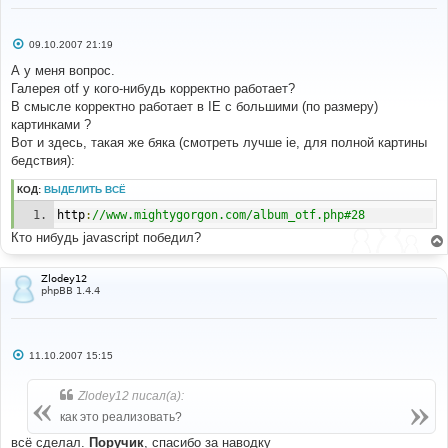
С
09.10.2007 21:19
о
о
А у меня вопрос.
б
Галерея otf у кого-нибудь корректно работает?
щ
е
В смысле корректно работает в IE с большими (по размеру)
н
картинками ?
и
е
Вот и здесь, такая же бяка (смотреть лучше ie, для полной картины
бедствия):
КОД:
ВЫДЕЛИТЬ ВСЁ
http
:
//www.mightygorgon.com/album_otf.php#28
Кто нибудь javascript победил?
Zlodey12
phpBB 1.4.4
С
11.10.2007 15:15
о
о
б
Zlodey12 писал(а):
щ
е
как это реализовать?
н
и
всё сделал.
Поручик
, спасибо за наводку