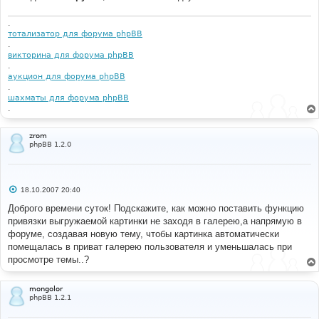
е
.
тотализатор для форума phpBB
.
викторина для форума phpBB
.
аукцион для форума phpBB
.
шахматы для форума phpBB
.
zrom
phpBB 1.2.0
С
18.10.2007 20:40
о
о
Доброго времени суток! Подскажите, как можно поставить функцию
б
привязки выгружаемой картинки не заходя в галерею,а напрямую в
щ
е
форуме, создавая новую тему, чтобы картинка автоматически
н
помещалась в приват галерею пользователя и уменьшалась при
и
е
просмотре темы..?
mongolor
phpBB 1.2.1