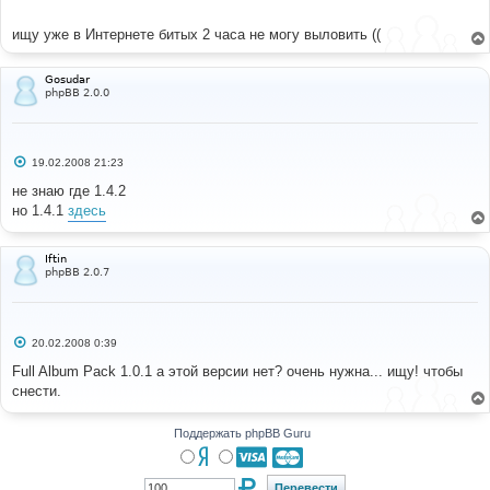
н
и
е
ищу уже в Интернете битых 2 часа не могу выловить ((
Gosudar
phpBB 2.0.0
С
19.02.2008 21:23
о
о
не знаю где 1.4.2
б
но 1.4.1
здесь
щ
е
н
и
Iftin
е
phpBB 2.0.7
С
20.02.2008 0:39
о
о
Full Album Pack 1.0.1 а этой версии нет? очень нужна... ищу! чтобы
б
снести.
щ
е
н
и
Поддержать phpBB Guru
е