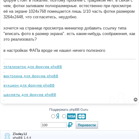
форум стоит в локалке, поэтому проблем с трафиком нет. в связи с
н
чем, фотки заливаем полноразмерные. естественно при просмотре
и
е
её на экране 1024х768 помещается лишь 1/10 часть фотки размером
3264х2448, что согласитесь, неудобно.
хочется на странице просмотра миниатюр добавить ссылку типа
"вписать фото в размер экрана". есть какие-нибудь соображения, как
это реализовать?
в настройках ФАПа вроде не нашел ничего полезного
.
тотализатор для форума phpBB
.
викторина для форума phpBB
.
аукцион для форума phpBB
.
шахматы для форума phpBB
.
Поддержать phpBB Guru
Zlodey12
phpBB 1.4.4