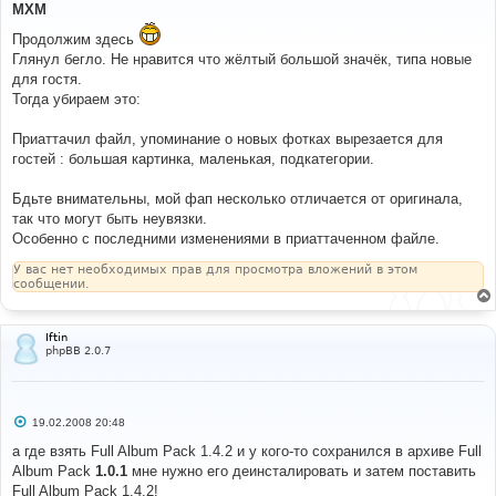
о
MXM
б
щ
Продолжим здесь
е
Глянул бегло. Не нравится что жёлтый большой значёк, типа новые
н
и
для гостя.
е
Тогда убираем это:
Приаттачил файл, упоминание о новых фотках вырезается для
гостей : большая картинка, маленькая, подкатегории.
Бдьте внимательны, мой фап несколько отличается от оригинала,
так что могут быть неувязки.
Особенно с последними изменениями в приаттаченном файле.
У вас нет необходимых прав для просмотра вложений в этом
сообщении.
Iftin
phpBB 2.0.7
С
19.02.2008 20:48
о
о
а где взять Full Album Pack 1.4.2 и у кого-то сохранился в архиве Full
б
Album Pack
1.0.1
мне нужно его деинсталировать и затем поставить
щ
е
Full Album Pack 1.4.2!