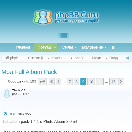
ГЛАВНАЯ
ФОРУМЫ
ФАЙЛЫ
БАЗА ЗНАНИЙ
phpBB Guru
Список форумов
Архивные форумы
phpBB 2.0.x (архив)
Модификация phpBB 2.0.x
Поддержка модов для phpBB 2.0.x
Мод Full Album Pack
Страница
9
из
13
1
7
8
9
10
11
13
Пред.
Сле
Сообщений: 193
…
…
Zlodey12
phpBB 1.4.4
С
20.09.2007 9:27
о
о
full album pack 1.4.1 с Photo Album 2.0.54
б
щ
е