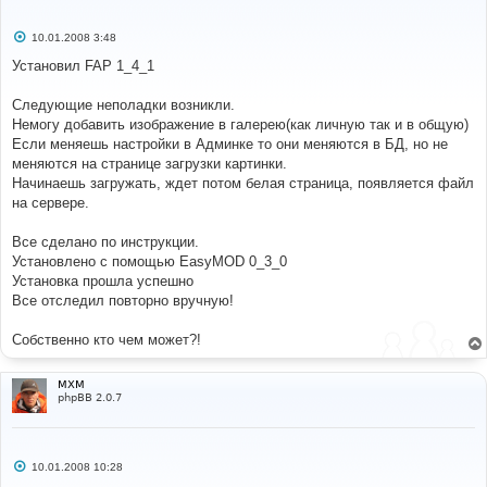
С
10.01.2008 3:48
о
о
Установил FAP 1_4_1
б
щ
е
Следующие неполадки возникли.
н
Немогу добавить изображение в галерею(как личную так и в общую)
и
е
Если меняешь настройки в Админке то они меняются в БД, но не
меняются на странице загрузки картинки.
Начинаешь загружать, ждет потом белая страница, появляется файл
на сервере.
Все сделано по инструкции.
Установлено с помощью EasyMOD 0_3_0
Установка прошла успешно
Все отследил повторно вручную!
Собственно кто чем может?!
MXM
phpBB 2.0.7
С
10.01.2008 10:28
о