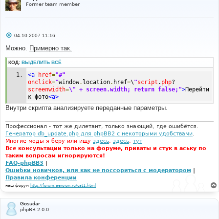
Former team member
С
04.10.2007 11:16
о
о
Можно.
Примерно так.
б
щ
КОД:
ВЫДЕЛИТЬ ВСЁ
е
н
<a
href
=
"#"
и
е
onclick
=
"
window
.
location
.
href
=
\
"
script
.
php
?
screenwidth
=
\" + screen.width; return false;"
>
Перейти 
к фото
<a>
Внутри скрипта анализируете переданные параметры.
Профессионал - тот же дилетант, только знающий, где ошибётся.
Генератор db_update.php для phpBB2 с некоторыми удобствами
.
Многие моды я беру или ищу
здесь
,
здесь
,
тут
Все консультации только на форуме, приваты и стук в аську по
таким вопросам игнорируются!
FAQ-phpBB3
|
Ошибки новичков, или как не поссориться с модератором
|
Правила конференции
наш форум
http://forum.aeroion.ru/cat1.html
Gosudar
phpBB 2.0.0