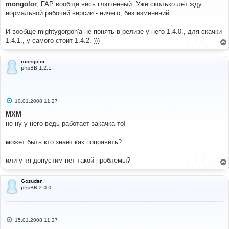
о
mongolor
, FAP вообще весь глюченный. Уже сколько лет жду
б
нормальной рабочей версии - ничего, без изменений.
щ
е
н
И вообще mightygorgon'a не понять в релизе у него 1.4.0., для скачки
и
е
1.4.1., у самого стоит 1.4.2. )))
mongolor
phpBB 1.2.1
С
10.01.2008 11:27
о
о
MXM
б
не ну у него ведь работает закачка то!
щ
е
н
может быть кто знает как поправить?
и
е
или у тя допустим нет такой проблемы?
Gosudar
phpBB 2.0.0
С
15.01.2008 11:27
о