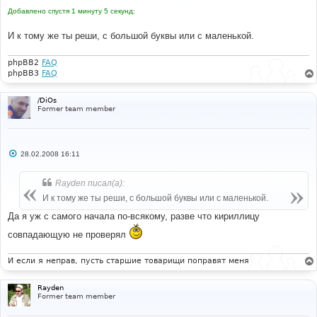
е
Добавлено спустя 1 минуту 5 секунд:
н
и
е
И к тому же ты реши, с большой буквы или с маленькой.
phpBB2
FAQ
phpBB3
FAQ
/DiOs
Former team member
С
28.02.2008 16:11
о
о
б
Rayden писал(а):
щ
е
И к тому же ты реши, с большой буквы или с маленькой.
н
и
Да я уж с самого начала по-всякому, разве что кириллицу
е
совпадающую не проверял
И если я неправ, пусть старшие товарищи поправят меня
Rayden
Former team member