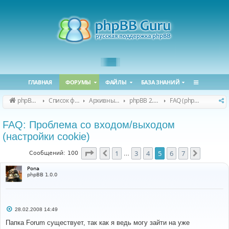
ГЛАВНАЯ
ФОРУМЫ
ФАЙЛЫ
БАЗА ЗНАНИЙ
phpBB Guru
Список форумов
Архивные форумы
phpBB 2.0.x (архив)
FAQ (phpBB 2.0.x)
FAQ: Проблема со входом/выходом
(настройки cookie)
Страница
5
из
7
1
3
4
5
6
7
Пред.
След.
Сообщений: 100
…
Pona
phpBB 1.0.0
С
28.02.2008 14:49
о
о
Папка Forum существует, так как я ведь могу зайти на уже
б