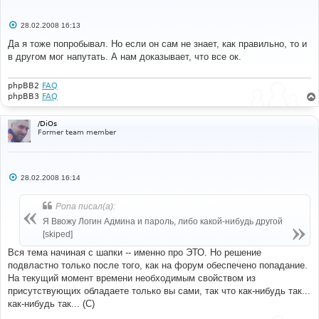
С
28.02.2008 16:13
о
о
Да я тоже попробывал. Но если он сам не знает, как правильно, то и
б
в другом мог напутать. А нам доказывает, что все ок.
щ
е
н
и
phpBB2
FAQ
е
phpBB3
FAQ
/DiOs
Former team member
С
28.02.2008 16:14
о
о
б
Pona писал(а):
щ
е
Я Ввожу Логин Админа и пароль, либо какой-нибудь другой
н
[skiped]
и
е
Вся тема начиная с шапки -- именно про ЭТО. Но решение
подвластно только после того, как на форум обеспечено попадание.
На текущий момент времени необходимым свойством из
присутствующих обладаете только вы сами, так что как-нибудь так...
как-нибудь так... (С)