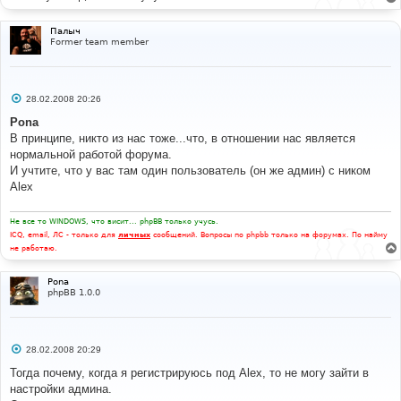
е
Палыч
Former team member
С
28.02.2008 20:26
о
о
Pona
б
В принципе, никто из нас тоже...что, в отношении нас является
щ
е
нормальной работой форума.
н
И учтите, что у вас там один пользователь (он же админ) с ником
и
е
Alex
Не все то WINDOWS, что висит... phpBB только учусь.
ICQ, email, ЛС - только для
личных
сообщений. Вопросы по phpbb только на форумах. По найму
не работаю.
Pona
phpBB 1.0.0
С
28.02.2008 20:29
о
о
Тогда почему, когда я регистрируюсь под Alex, то не могу зайти в
б
настройки админа.
щ