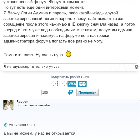
установленный форум. Форум открывается.
щ
е
Но тут есть ещё один интересный момент.
н
Я Ввожу Логин Админа и пароль, либо какой-нибудь другой
и
е
зарегестрированный логин и пароль к нему, сайт выдает то же
сообщение после этого нажимаю в IE кнопку сначала назад, а потом
вперед и вот я уже под необходимым мне ником, допустим админа
зарегестрирован и нахожусь на форуме но в настройки
администратора форума попасть все равно не могу.
Помогите плизз. Ну очень нуна.
Я не шумахер, я только учусь!
Поддержать phpBB Guru
Rayden
Former team member
С
28.02.2008 16:01
о
о
а мы не можем, у нас не открывается
б
щ