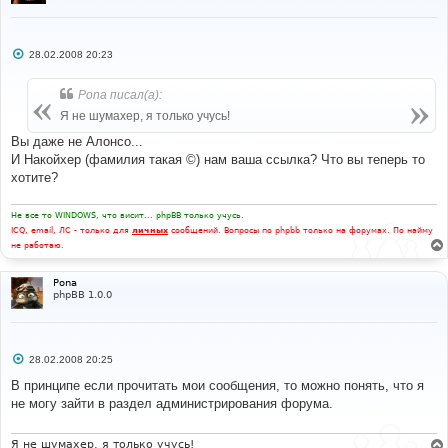
С
28.02.2008 20:23
о
о
б
Pona писал(а):
щ
е
Я не шумахер, я только учусь!
н
и
Вы даже не Алонсо...
е
И Накойхер (фамилия такая ©) нам ваша ссылка? Что вы теперь то
хотите?
Не все то WINDOWS, что висит... phpBB только учусь.
ICQ, email, ЛС - только для
личных
сообщений. Вопросы по phpbb только на форумах. По найму
не работаю.
Pona
phpBB 1.0.0
С
28.02.2008 20:25
о
о
В принципе если прочитать мои сообщения, то можно понять, что я
б
не могу зайти в раздел администрирования форума.
щ
е
н
и
Я не шумахер, я только учусь!