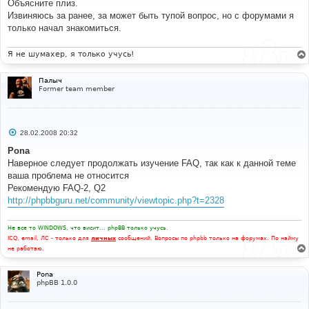
е
Объясните плиз.
н
Извиняюсь за ранее, за может быть тупой вопрос, но с форумами я
и
е
только начал знакомиться.
Я не шумахер, я только учусь!
Палыч
Former team member
С
28.02.2008 20:32
о
о
Pona
б
Наверное следует продолжать изучение FAQ, так как к данной теме
щ
е
ваша проблема не относится
н
Рекомендую FAQ-2, Q2
и
е
http://phpbbguru.net/community/viewtopic.php?t=2328
Не все то WINDOWS, что висит... phpBB только учусь.
ICQ, email, ЛС - только для
личных
сообщений. Вопросы по phpbb только на форумах. По найму
не работаю.
Pona
phpBB 1.0.0