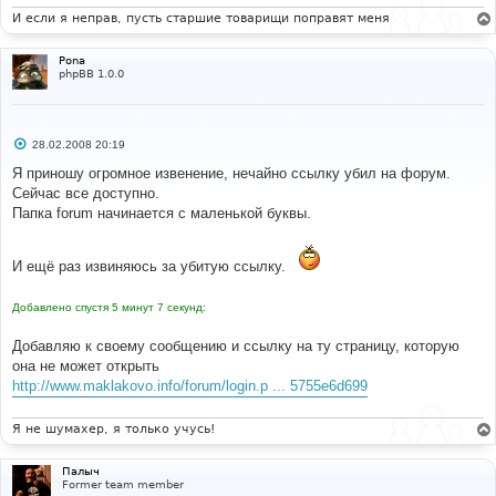
И если я неправ, пусть старшие товарищи поправят меня
Pona
phpBB 1.0.0
С
28.02.2008 20:19
о
о
Я приношу огромное извенение, нечайно ссылку убил на форум.
б
Сейчас все доступно.
щ
е
Папка forum начинается с маленькой буквы.
н
и
е
И ещё раз извиняюсь за убитую ссылку.
Добавлено спустя 5 минут 7 секунд:
Добавляю к своему сообщению и ссылку на ту страницу, которую
она не может открыть
http://www.maklakovo.info/forum/login.p ... 5755e6d699
Я не шумахер, я только учусь!
Палыч
Former team member