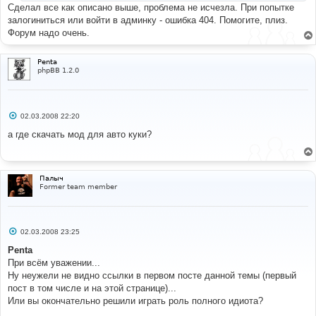
Сделал все как описано выше, проблема не исчезла. При попытке
залогиниться или войти в админку - ошибка 404. Помогите, плиз.
Форум надо очень.
Penta
phpBB 1.2.0
С
02.03.2008 22:20
о
о
а где скачать мод для авто куки?
б
щ
е
н
и
Палыч
е
Former team member
С
02.03.2008 23:25
о
о
Penta
б
При всём уважении...
щ
е
Ну неужели не видно ссылки в первом посте данной темы (первый
н
пост в том числе и на этой странице)...
и
е
Или вы окончательно решили играть роль полного идиота?