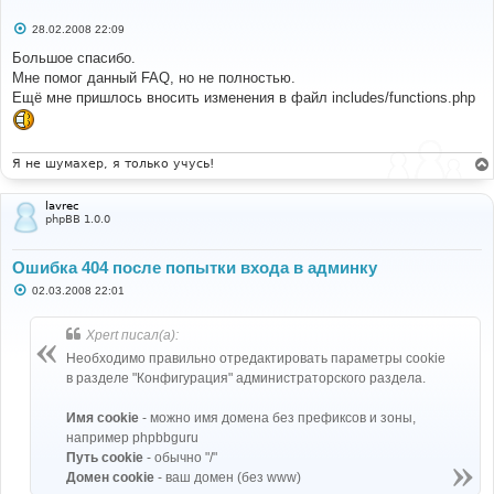
С
28.02.2008 22:09
о
о
Большое спасибо.
б
Мне помог данный FAQ, но не полностью.
щ
е
Ещё мне пришлось вносить изменения в файл includes/functions.php
н
и
е
Я не шумахер, я только учусь!
lavrec
phpBB 1.0.0
Ошибка 404 после попытки входа в админку
С
02.03.2008 22:01
о
о
б
Xpert писал(а):
щ
е
Необходимо правильно отредактировать параметры cookie
н
в разделе "Конфигурация" администраторского раздела.
и
е
Имя cookie
- можно имя домена без префиксов и зоны,
например phpbbguru
Путь cookie
- обычно "/"
Домен cookie
- ваш домен (без www)