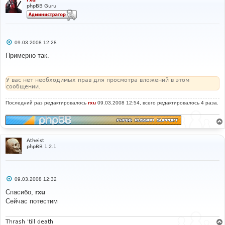
phpBB Guru
С
09.03.2008 12:28
о
о
Примерно так.
б
щ
е
н
У вас нет необходимых прав для просмотра вложений в этом
и
сообщении.
е
Последний раз редактировалось
rxu
09.03.2008 12:54, всего редактировалось 4 раза.
Atheist
phpBB 1.2.1
С
09.03.2008 12:32
о
о
Спасибо,
rxu
б
Сейчас потестим
щ
е
н
и
Thrash 'till death