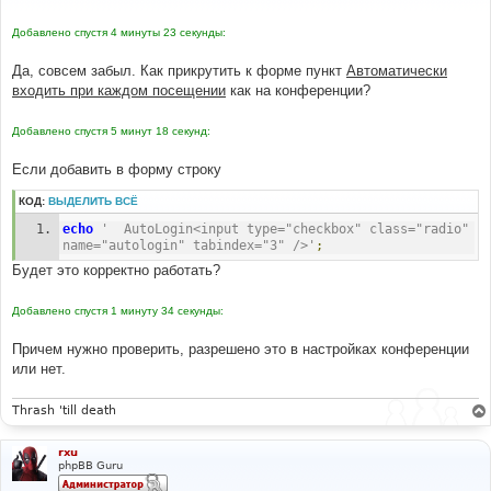
е
н
Добавлено спустя 4 минуты 23 секунды:
и
е
Да, совсем забыл. Как прикрутить к форме пункт
Автоматически
входить при каждом посещении
как на конференции?
Добавлено спустя 5 минут 18 секунд:
Если добавить в форму строку
КОД:
ВЫДЕЛИТЬ ВСЁ
echo
'	AutoLogin<input type="checkbox" class="radio" 
name="autologin" tabindex="3" />'
;
Будет это корректно работать?
Добавлено спустя 1 минуту 34 секунды:
Причем нужно проверить, разрешено это в настройках конференции
или нет.
Thrash 'till death
rxu
phpBB Guru