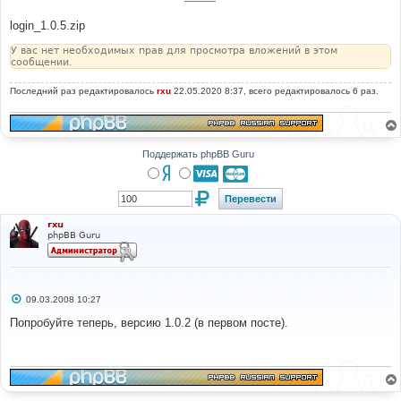
login_1.0.5.zip
У вас нет необходимых прав для просмотра вложений в этом
сообщении.
Последний раз редактировалось
rxu
22.05.2020 8:37, всего редактировалось 6 раз.
Поддержать phpBB Guru
rxu
phpBB Guru
С
09.03.2008 10:27
о
о
Попробуйте теперь, версию 1.0.2 (в первом посте).
б
щ
е
н
и
е