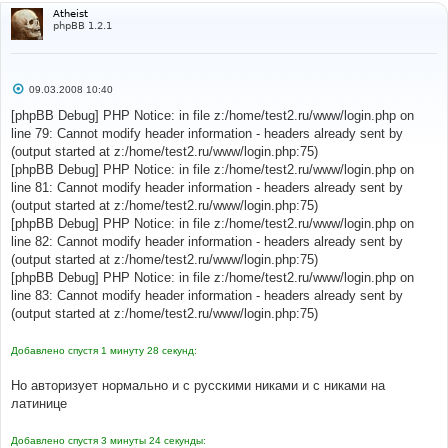
Atheist
phpBB 1.2.1
С
09.03.2008 10:40
о
о
[phpBB Debug] PHP Notice: in file z:/home/test2.ru/www/login.php on
б
line 79: Cannot modify header information - headers already sent by
щ
е
(output started at z:/home/test2.ru/www/login.php:75)
н
[phpBB Debug] PHP Notice: in file z:/home/test2.ru/www/login.php on
и
е
line 81: Cannot modify header information - headers already sent by
(output started at z:/home/test2.ru/www/login.php:75)
[phpBB Debug] PHP Notice: in file z:/home/test2.ru/www/login.php on
line 82: Cannot modify header information - headers already sent by
(output started at z:/home/test2.ru/www/login.php:75)
[phpBB Debug] PHP Notice: in file z:/home/test2.ru/www/login.php on
line 83: Cannot modify header information - headers already sent by
(output started at z:/home/test2.ru/www/login.php:75)
Добавлено спустя 1 минуту 28 секунд:
Но авторизует нормально и с русскими никами и с никами на
латинице
Добавлено спустя 3 минуты 24 секунды: