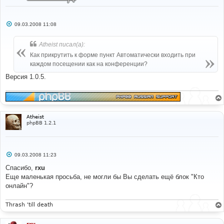
С
09.03.2008 11:08
о
о
б
Atheist писал(а):
щ
е
Как прикрутить к форме пункт Автоматически входить при
н
каждом посещении как на конференции?
и
е
Версия 1.0.5.
Atheist
phpBB 1.2.1
С
09.03.2008 11:23
о
о
Спасибо,
rxu
б
Еще маленькая просьба, не могли бы Вы сделать ещё блок "Кто
щ
е
онлайн"?
н
и
е
Thrash 'till death
rxu