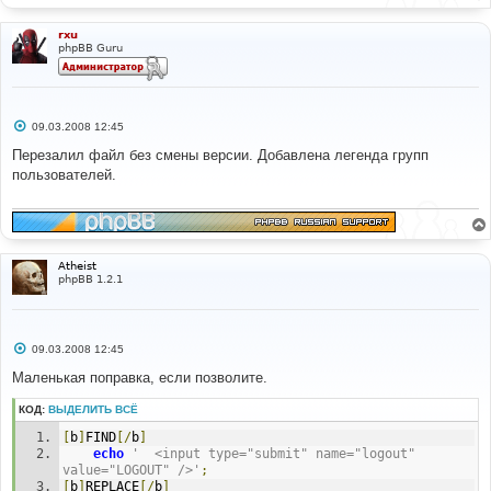
е
rxu
phpBB Guru
С
09.03.2008 12:45
о
о
Перезалил файл без смены версии. Добавлена легенда групп
б
пользователей.
щ
е
н
и
е
Atheist
phpBB 1.2.1
С
09.03.2008 12:45
о
о
Маленькая поправка, если позволите.
б
щ
КОД:
ВЫДЕЛИТЬ ВСЁ
е
н
[
b
]
FIND
[/
b
]
и
е
echo
'	<input type="submit" name="logout" 
value="LOGOUT" />'
;
[
b
]
REPLACE
[/
b
]