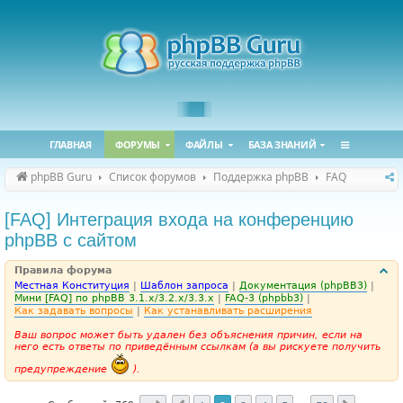
ГЛАВНАЯ
ФОРУМЫ
ФАЙЛЫ
БАЗА ЗНАНИЙ
phpBB Guru
Список форумов
Поддержка phpBB
FAQ
[FAQ] Интеграция входа на конференцию
phpBB с сайтом
Правила форума
Местная Конституция
|
Шаблон запроса
|
Документация (phpBB3)
|
Мини [FAQ] по phpBB 3.1.x/3.2.x/3.3.x
|
FAQ-3 (phpbb3)
|
Как задавать вопросы
|
Как устанавливать расширения
Ваш вопрос может быть удален без объяснения причин, если на
него есть ответы по приведённым ссылкам (а вы рискуете получить
предупреждение
).