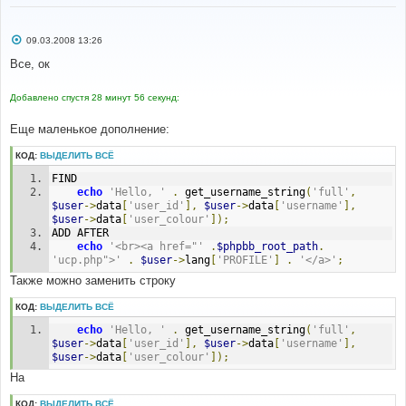
С
09.03.2008 13:26
о
о
Все, ок
б
щ
е
Добавлено спустя 28 минут 56 секунд:
н
и
е
Еще маленькое дополнение:
КОД:
ВЫДЕЛИТЬ ВСЁ
FIND
echo
'Hello, '
.
 get_username_string
(
'full'
,
$user
->
data
[
'user_id'
],
$user
->
data
[
'username'
],
$user
->
data
[
'user_colour'
]);
ADD AFTER
echo
'<br><a href="'
.
$phpbb_root_path
.
'ucp.php">'
.
$user
->
lang
[
'PROFILE'
]
.
'</a>'
;
Также можно заменить строку
КОД:
ВЫДЕЛИТЬ ВСЁ
echo
'Hello, '
.
 get_username_string
(
'full'
,
$user
->
data
[
'user_id'
],
$user
->
data
[
'username'
],
$user
->
data
[
'user_colour'
]);
На
КОД:
ВЫДЕЛИТЬ ВСЁ