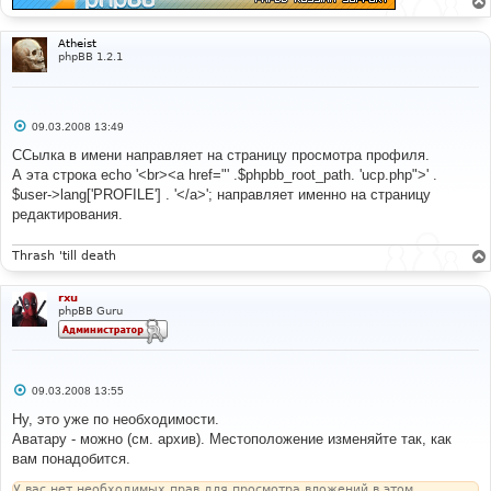
Atheist
phpBB 1.2.1
С
09.03.2008 13:49
о
о
ССылка в имени направляет на страницу просмотра профиля.
б
А эта строка echo '<br><a href="' .$phpbb_root_path. 'ucp.php">' .
щ
е
$user->lang['PROFILE'] . '</a>'; направляет именно на страницу
н
редактирования.
и
е
Thrash 'till death
rxu
phpBB Guru
С
09.03.2008 13:55
о
о
Ну, это уже по необходимости.
б
Аватару - можно (см. архив). Местоположение изменяйте так, как
щ
е
вам понадобится.
н
и
У вас нет необходимых прав для просмотра вложений в этом