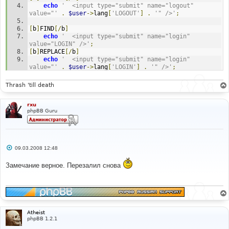
echo
'	<input type="submit" name="logout" 
value="'
.
$user
->
lang
[
'LOGOUT'
]
.
'" />'
;
[
b
]
FIND
[/
b
]
echo
'	<input type="submit" name="login" 
value="LOGIN" />'
;
[
b
]
REPLACE
[/
b
]
echo
'	<input type="submit" name="login" 
value="'
.
$user
->
lang
[
'LOGIN'
]
.
'" />'
;
Thrash 'till death
rxu
phpBB Guru
С
09.03.2008 12:48
о
о
Замечание верное. Перезалил снова
б
щ
е
н
и
е
Atheist
phpBB 1.2.1