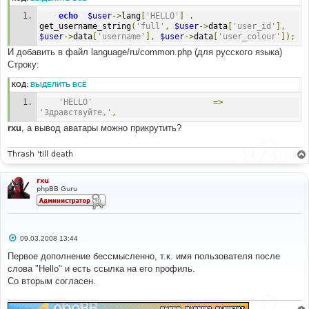
echo
$user
->
lang
[
'HELLO'
]
.
get_username_string
(
'full'
,
$user
->
data
[
'user_id'
],
$user
->
data
[
'username'
],
$user
->
data
[
'user_colour'
]);
И добавить в файл language/ru/common.php (для русского языка)
Строку:
КОД:
ВЫДЕЛИТЬ ВСЁ
'HELLO'
=>
'Здравствуйте,'
,
rxu
, а вывод аватары можно прикрутить?
Thrash 'till death
rxu
phpBB Guru
С
09.03.2008 13:44
о
о
Первое дополнение бессмысленно, т.к. имя пользователя после
б
слова "Hello" и есть ссылка на его профиль.
щ
е
Со вторым согласен.
н
и
е