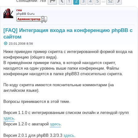
Страница
2
из
52
1
2
3
4
5
52
Пред.
След.
Сообщений: 769
…
rxu
phpBB Guru
[FAQ] Интеграция входа на конференцию phpBB с
сайтом
С
23.01.2008 8:56
о
о
Ниже приведен пример скрипта с интегрированной формой входа на
б
конференцию (общего вида).
щ
е
В приведённом примере папка, в которой находится скрипт,
н
находится на один уровень выше папки конференции. Файлы
и
е
конференции находятся в папке phpBB3 относительно скрипта.
По коду скрипта имеются пояснительные комментарии (на
английском языке).
Вопросы принимаются в этой теме.
Версия 1.1.0 с интегрированным списком онлайн и легендой групп
здесь
.
Версия 1.2.0 с аватарой
здесь
.
Версия 2.0.1 для phpBB 3.2/3.3
здесь
.