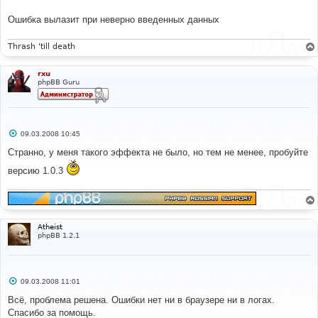
Ошибка вылазит при неверно введенных данных
Thrash 'till death
rxu
phpBB Guru
С
09.03.2008 10:45
о
о
Странно, у меня такого эффекта не было, но тем не менее, пробуйте
б
щ
версию 1.0.3
е
н
и
е
Atheist
phpBB 1.2.1
С
09.03.2008 11:01
о
о
Всё, проблема решена. Ошибки нет ни в браузере ни в логах.
б
Спасибо за помощь.
щ