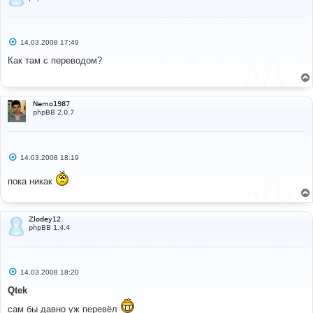
С
14.03.2008 17:49
о
о
Как там с переводом?
б
щ
е
н
и
Nemo1987
е
phpBB 2.0.7
С
14.03.2008 18:19
о
о
пока никак
б
щ
е
н
и
Zlodey12
е
phpBB 1.4.4
С
14.03.2008 18:20
о
о
Qtek
б
щ
сам бы давно уж перевёл
е