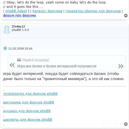
// Okay, let's do the loop, yeah come on baby let's do the loop
// and it goes like this ...
|
phpBB Adept
] |
Каталог форумов
|
генератор sitemap для форумов
|
форум про форумы
Zlodey12
phpBB 1.4.4
С
11.03.2008 20:44
о
о
б
FladeX писал(а):
щ
е
Игра все более и более интересной получается
н
и
игра будет интересной, покуда будет соблюдаться баланс (чтобы
е
денег было только на "прожиточный минимум"), а это ой как сложно
.
тотализатор для форума phpBB
.
викторина для форума phpBB
.
аукцион для форума phpBB
.
шахматы для форума phpBB
.