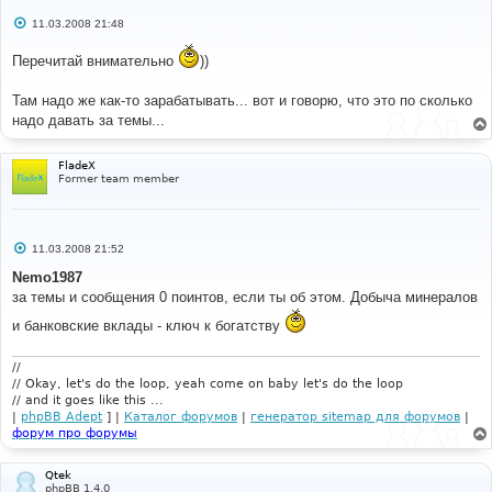
С
11.03.2008 21:48
о
о
Перечитай внимательно
))
б
щ
е
Там надо же как-то зарабатывать... вот и говорю, что это по сколько
н
и
надо давать за темы...
е
FladeX
Former team member
С
11.03.2008 21:52
о
о
Nemo1987
б
за темы и сообщения 0 поинтов, если ты об этом. Добыча минералов
щ
е
и банковские вклады - ключ к богатству
н
и
е
//
// Okay, let's do the loop, yeah come on baby let's do the loop
// and it goes like this ...
|
phpBB Adept
] |
Каталог форумов
|
генератор sitemap для форумов
|
форум про форумы
Qtek
phpBB 1.4.0