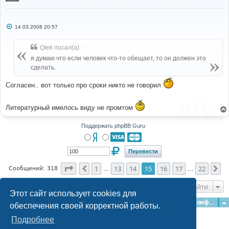
С
14.03.2008 20:57
о
о
б
Qtek писал(а):
щ
е
я думаю что если человек что-то обещает, то он должен это
н
сделать.
и
е
Согласен.. вот только про сроки никто не говорил
Литературный имелось виду не промтом
Поддержать phpBB Guru
Страница
15
из
22
1
13
14
15
16
17
22
Пред.
Сл
Сообщений: 318
…
…
Перейти
Этот сайт использует cookies для
Главная
Форумы
Наша команда
О команде
Конфиденциальность
обеспечения своей корректной работы.
Подробнее