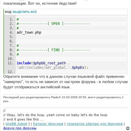
локализации. Вот он, источник бедствия!
КОД:
ВЫДЕЛИТЬ ВСЁ
#
#--------------[ OPEN ]-------------
#
adr_town
.
php
#
#--------------[ FIND ]-------------
#
include
(
$phpbb_root_path
.
'adr/includes/adr_global.'
.
$phpEx
);
Обратите внимание что в данном случае языковой файл привинчен
#
"намертво", то есть не зависит от настроек форума - в любом случае
#--------------[ AFTER, ADD ]-------------
будет отображаться английский язык.
#
Последний раз редактировалось
FladeX
10.03.2008 20:50, всего редактировалось 1
include_once
(
$phpbb_root_path
.
раз.
'adr/language/lang_english/lang_adr_jobs.'
.
$phpEx
);
//
// Okay, let's do the loop, yeah come on baby let's do the loop
// and it goes like this ...
|
phpBB Adept
] |
Каталог форумов
|
генератор sitemap для форумов
|
форум про форумы