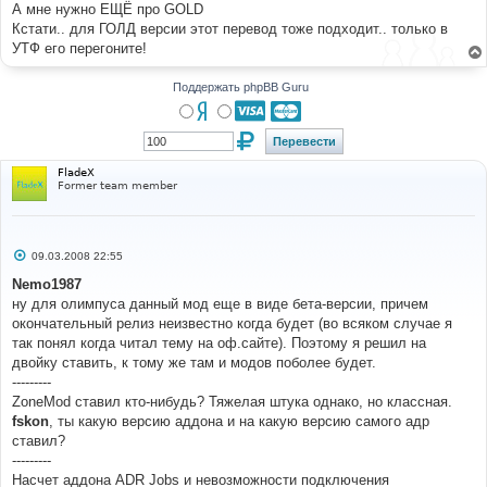
А мне нужно ЕЩЁ про GOLD
н
и
Кстати.. для ГОЛД версии этот перевод тоже подходит.. только в
е
УТФ его перегоните!
Поддержать phpBB Guru
FladeX
Former team member
С
09.03.2008 22:55
о
о
Nemo1987
б
ну для олимпуса данный мод еще в виде бета-версии, причем
щ
е
окончательный релиз неизвестно когда будет (во всяком случае я
н
так понял когда читал тему на оф.сайте). Поэтому я решил на
и
е
двойку ставить, к тому же там и модов поболее будет.
---------
ZoneMod ставил кто-нибудь? Тяжелая штука однако, но классная.
fskon
, ты какую версию аддона и на какую версию самого адр
ставил?
---------
Насчет аддона ADR Jobs и невозможности подключения