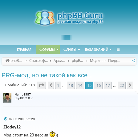
ГЛАВНАЯ
ФОРУМЫ
ФАЙЛЫ
БАЗА ЗНАНИЙ
phpBB Guru
Список форумов
Архивные форумы
phpBB 2.0.x (архив)
Модификация phpBB 2.0.x
Поддержка модов для phpBB 2.0.x
PRG-мод, но не такой как все...
Страница
15
из
22
1
13
14
15
16
17
22
Пред.
Сл
Сообщений: 318
…
…
Nemo1987
phpBB 2.0.7
С
09.03.2008 22:28
о
о
Zlodey12
б
щ
Мод стоит на 23 версии
))
е