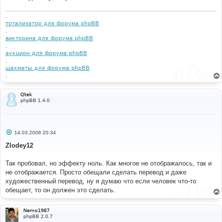
н
и
.
е
тотализатор для форума phpBB
.
викторина для форума phpBB
.
аукцион для форума phpBB
.
шахматы для форума phpBB
.
Qtek
phpBB 1.4.0
С
14.03.2008 20:34
о
о
Zlodey12
б
щ
е
Так пробовал, но эффекту ноль. Как многое не отображалось, так и
н
не отображается. Просто обещали сделать перевод и даже
и
е
художественный перевод, ну я думаю что если человек что-то
обещает, то он должен это сделать.
Nemo1987
phpBB 2.0.7