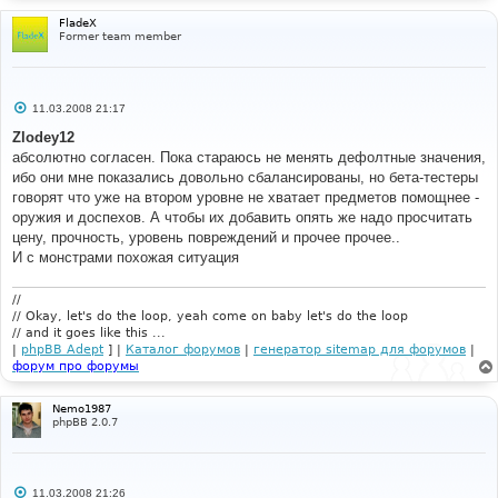
FladeX
Former team member
С
11.03.2008 21:17
о
о
Zlodey12
б
абсолютно согласен. Пока стараюсь не менять дефолтные значения,
щ
е
ибо они мне показались довольно сбалансированы, но бета-тестеры
н
говорят что уже на втором уровне не хватает предметов помощнее -
и
е
оружия и доспехов. А чтобы их добавить опять же надо просчитать
цену, прочность, уровень повреждений и прочее прочее..
И с монстрами похожая ситуация
//
// Okay, let's do the loop, yeah come on baby let's do the loop
// and it goes like this ...
|
phpBB Adept
] |
Каталог форумов
|
генератор sitemap для форумов
|
форум про форумы
Nemo1987
phpBB 2.0.7
С
11.03.2008 21:26