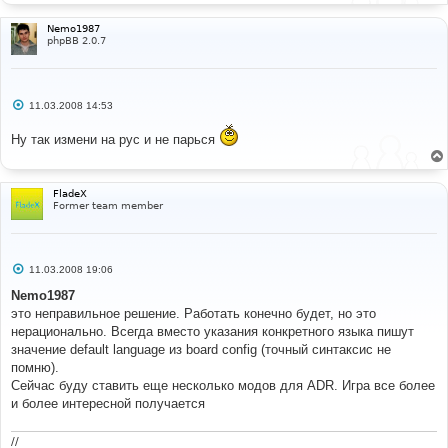
Nemo1987
phpBB 2.0.7
С
11.03.2008 14:53
о
о
Ну так измени на рус и не парься
б
щ
е
н
и
FladeX
е
Former team member
С
11.03.2008 19:06
о
о
Nemo1987
б
это неправильное решение. Работать конечно будет, но это
щ
е
нерационально. Всегда вместо указания конкретного языка пишут
н
значение default language из board config (точный синтаксис не
и
е
помню).
Сейчас буду ставить еще несколько модов для ADR. Игра все более
и более интересной получается
//