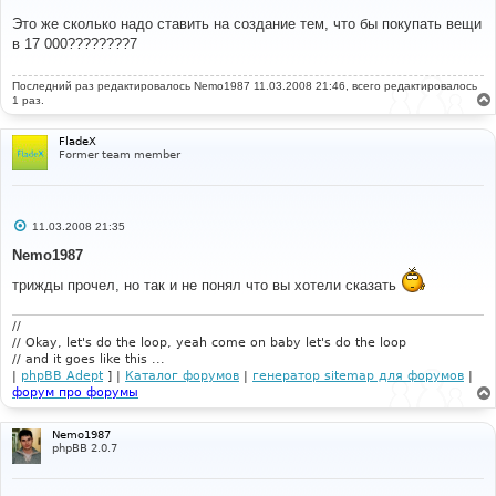
о
о
Это же сколько надо ставить на создание тем, что бы покупать вещи
б
в 17 000????????7
щ
е
н
Последний раз редактировалось
и
Nemo1987
11.03.2008 21:46, всего редактировалось
е
1 раз.
FladeX
Former team member
С
11.03.2008 21:35
о
о
Nemo1987
б
щ
трижды прочел, но так и не понял что вы хотели сказать
е
н
и
//
е
// Okay, let's do the loop, yeah come on baby let's do the loop
// and it goes like this ...
|
phpBB Adept
] |
Каталог форумов
|
генератор sitemap для форумов
|
форум про форумы
Nemo1987
phpBB 2.0.7