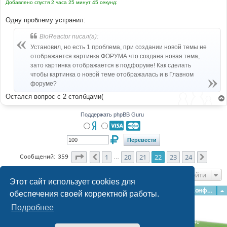
Добавлено спустя 2 часа 25 минут 45 секунд:
н
и
е
Одну проблему устранил:
BioReactor писал(а):
Установил, но есть 1 проблема, при создании новой темы не
отображается картинка ФОРУМА что создана новая тема,
зато картинка отображается в подфоруме! Как сделать
чтобы картинка о новой теме отображалась и в Главном
форуме?
Остался вопрос с 2 столбцами(
Поддержать phpBB Guru
Страница
22
из
24
1
20
21
22
23
24
Пред.
След.
Сообщений: 359
…
Перейти
Этот сайт использует cookies для
Главная
Форумы
Наша команда
О команде
Конфиденциальность
обеспечения своей корректной работы.
Подробнее
Time: 0.125s
| Peak Memory Usage: 3.06 МБ | GZIP: Off |
Queries: 40