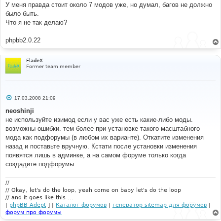
У меня правда стоит около 7 модов уже, но думал, багов не должно
было быть.
Что я не так делаю?
phpbb2.0.22
FladeX
Former team member
С
17.03.2008 21:09
о
о
neoshinji
б
не используйте изимод если у вас уже есть какие-либо моды.
щ
е
возможны ошибки. тем более при установке такого масштабного
н
мода как подфорумы (в любом их варианте). Откатите изменения
и
е
назад и поставьте вручную. Кстати после установки изменения
появятся лишь в админке, а на самом форуме только когда
создадите подфорумы.
//
// Okay, let's do the loop, yeah come on baby let's do the loop
// and it goes like this ...
|
phpBB Adept
] |
Каталог форумов
|
генератор sitemap для форумов
|
форум про форумы