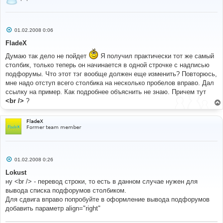
С
01.02.2008 0:06
о
о
FladeX
б
щ
Думаю так дело не пойдет
Я получил практически тот же самый
е
столбик, только теперь он начинается в одной строчке с надписью
н
и
подфорумы. Что этот тэг вообще должен еще изменить? Повторюсь,
е
мне надо отступ всего столбика на несколько пробелов вправо. Дал
ссылку на пример. Как подробнее объяснить не знаю. Причем тут
<br />
?
FladeX
Former team member
С
01.02.2008 0:26
о
о
Lokust
б
ну <br /> - перевод строки, то есть в данном случае нужен для
щ
е
вывода списка подфорумов столбиком.
н
Для сдвига вправо попробуйте в оформление вывода подфорумов
и
е
добавить параметр align="right"