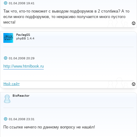
С
01.04.2008 19:41
о
о
Так что, кто-то поможет с выводом подфорумов в 2 столбика? А то
б
если много подфорумов, то некрасиво получается много пустого
щ
е
места!
н
и
е
PavlegSS
phpBB 1.4.4
С
01.04.2008 20:29
о
о
http://www.htmlbook.ru
б
щ
е
н
и
Мой сайт
е
BioReactor
С
01.04.2008 23:31
о
о
По ссылке ничего по данному вопросу не нашёл!
б
щ
е