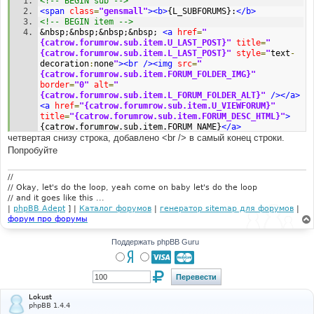
<!-- BEGIN sub -->
н
<span
class
=
"gensmall"
><b>
{L_SUBFORUMS}:
</b>
и
<!-- BEGIN item -->
е
&nbsp;&nbsp;&nbsp;&nbsp; 
<a
href
=
"
{catrow.forumrow.sub.item.U_LAST_POST}"
title
=
"
{catrow.forumrow.sub.item.L_LAST_POST}"
style
=
"
text
-
decoration
:
none
"
><br
/><img
src
=
"
{catrow.forumrow.sub.item.FORUM_FOLDER_IMG}"
border
=
"0"
alt
=
"
{catrow.forumrow.sub.item.L_FORUM_FOLDER_ALT}"
/></a>
<a
href
=
"{catrow.forumrow.sub.item.U_VIEWFORUM}"
title
=
"{catrow.forumrow.sub.item.FORUM_DESC_HTML}"
>
{catrow.forumrow.sub.item.FORUM_NAME}
</a>
четвертая снизу строка, добавлено <br /> в самый конец строки.
{catrow.forumrow.sub.item.L_SEP}
<br
/>
<!-- END item -->
Попробуйте
</span>
<!-- END sub -->
//
// Okay, let's do the loop, yeah come on baby let's do the loop
// and it goes like this ...
|
phpBB Adept
] |
Каталог форумов
|
генератор sitemap для форумов
|
форум про форумы
Поддержать phpBB Guru
Lokust
phpBB 1.4.4