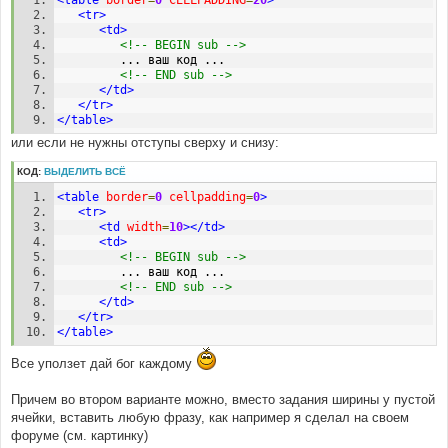
<table
border
=
0
CELLPADDING
=
20
>
<tr>
<td>
<!-- BEGIN sub -->
         ... ваш код ...
<!-- END sub -->
</td>
</tr>
</table>
или если не нужны отступы сверху и снизу:
КОД:
ВЫДЕЛИТЬ ВСЁ
<table
border
=
0
cellpadding
=
0
>
<tr>
<td
width
=
10
></td>
<td>
<!-- BEGIN sub -->
         ... ваш код ...
<!-- END sub -->
</td>
</tr>
</table>
Все уползет дай бог каждому
Причем во втором варианте можно, вместо задания ширины у пустой
ячейки, вставить любую фразу, как например я сделал на своем
форуме (см. картинку)