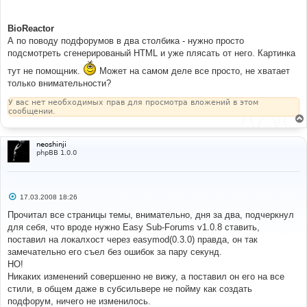
BioReactor
А по поводу подфорумов в два столбика - нужно просто
подсмотреть сгенерированый HTML и уже плясать от него. Картинка
тут не помощник.
Может на самом деле все просто, не хватает
только внимательности?
У вас нет необходимых прав для просмотра вложений в этом
сообщении.
neoshinji
phpBB 1.0.0
С
17.03.2008 18:26
о
о
Прочитал все страницы темы, внимательно, дня за два, подчеркнул
б
для себя, что вроде нужно Easy Sub-Forums v1.0.8 ставить,
щ
е
поставил на локалхост через easymod(0.3.0) правда, он так
н
замечательно его съел без ошибок за пару секунд.
и
е
НО!
Никаких изменений совершенно не вижу, а поставил он его на все
стили, в общем даже в субсильвере не пойму как создать
подфорум, ничего не изменилось.