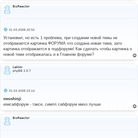
BioReactor
С
31.03.2008 20:52
о
о
Установил, но есть 1 проблема, при создании новой темы не
б
отображается картинка ФОРУМА что создана новая тема, зато
щ
е
картинка отображается в подфоруме! Как сделать чтобы картинка о
н
новой теме отображалась и в Главном форуме?
и
е
Lektor
phpBB 2.0.7
С
31.03.2008 23:14
о
о
neoshinji
б
изисабфорум - таксе, симпл сабфорум имхо лучше
щ
е
н
и
BioReactor
е