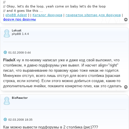
//
// Okay, let's do the loop, yeah come on baby let's do the loop
// and it goes like this ...
|
phpBB Adept
] |
Каталог форумов
|
генератор sitemap для форумов
|
форум про форумы
Lokust
phpBB 1.4.4
С
01.02.2008 0:44
о
о
FladeX
ну я по-моему написал уже и даже код свой выложил, что
б
столбиком, я давно подфорумы уже вывел. И насчет align="right"
щ
е
писал, что выравнивание по правому краю тоже никак не годится.
н
Мненужен отступ, всего лишь отступ для всего столбика (красная
и
е
строка, если хотите). Если этого можно добиться создав, какие-то
дополнительные ячейки, покажите конкретно плиз, как это сделать
BioReactor
С
02.03.2008 18:35
о
о
Как можно вывести подфорумы в 2 столбика (рис)???