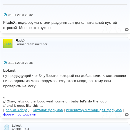
С
31.01.2008 23:32
о
о
FladeX
, подфорумы стали разделяться дополнительной пустой
б
строкой. Мне не это нужно...
щ
е
н
и
FladeX
е
Former team member
С
31.01.2008 23:36
о
о
Lokust
б
ну предыдущий <br /> уберите, который вы добавляли. К сожалению
щ
е
ни на одном из моих форумов нету этого мода, поэтому сам
н
проверить не могу..
и
е
//
// Okay, let's do the loop, yeah come on baby let's do the loop
// and it goes like this ...
|
phpBB Adept
] |
Каталог форумов
|
генератор sitemap для форумов
|
форум про форумы
Lokust
phpBB 1.4.4