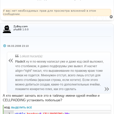
б
щ
е
н
У вас нет необходимых прав для просмотра вложений в этом
и
сообщении.
е
ZyBoy.com
phpBB 1.0.0
С
06.03.2008 23:10
о
о
б
Lokust писал(а):
щ
е
FladeX
ну я по-моему написал уже и даже код свой выложил,
н
что столбиком, я давно подфорумы уже вывел. И насчет
и
е
align="right" писал, что выравнивание по правому краю тоже
никак не годится. Мненужен отступ, всего лишь отступ для
всего столбика (красная строка, если хотите). Если этого
можно добиться создав, какие-то дополнительные ячейки,
покажите конкретно плиз, как это сделать
А кто мешает загнать все это в таблицу имени одной ячейки и
CELLPADDING установить побольше?
КОД:
ВЫДЕЛИТЬ ВСЁ