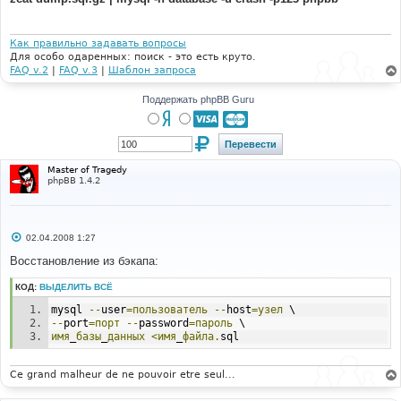
Как правильно задавать вопросы
Для особо одаренных: поиск - это есть круто.
FAQ v.2
|
FAQ v.3
|
Шаблон запроса
Поддержать phpBB Guru
Master of Tragedy
phpBB 1.4.2
С
02.04.2008 1:27
о
о
Восстановление из бэкапа:
б
щ
КОД:
ВЫДЕЛИТЬ ВСЁ
е
н
mysql 
--
user
=пользователь
--
host
=узел
 \ 
и
е
--
port
=порт
--
password
=пароль
 \ 
имя
_
базы
_
данных
<имя
_
файла.
sql
Ce grand malheur de ne pouvoir etre seul...