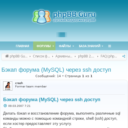
ГЛАВНАЯ
ФОРУМЫ
ФАЙЛЫ
БАЗА ЗНАНИЙ
phpBB Guru
Список форумов
Архивные форумы
phpBB 2.0.x (архив)
FAQ (phpBB 2.0.x)
Бэкап форума (MySQL) через ssh доступ
Сообщений: 14 • Страница
1
из
1
crash
Former team member
Бэкап форума (MySQL) через ssh доступ
С
09.03.2007 7:21
о
о
Делать бэкап и восстановление форума, выполнять различные sql
б
команды можно с помощью командной строки, shell (ssh) доступ,
щ
е
если хостер предоставляет эту услугу.
н