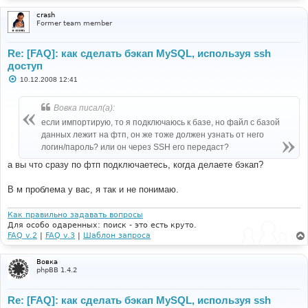
crash
Former team member
Re: [FAQ]: как сделать бэкап MySQL, используя ssh
доступ
С
10.12.2008 12:41
о
о
б
Вовка писал(а):
щ
е
если импортирую, то я подключаюсь к базе, но файл с базой
н
данных лежит на фтп, он же тоже должен узнать от него
и
е
логин/пароль? или он через SSH его передаст?
а вы что сразу по фтп подключаетесь, когда делаете бэкап?
В м проблема у вас, я так и не понимаю.
Как правильно задавать вопросы
Для особо одаренных: поиск - это есть круто.
FAQ v.2
|
FAQ v.3
|
Шаблон запроса
Вовка
phpBB 1.4.2
Re: [FAQ]: как сделать бэкап MySQL, используя ssh