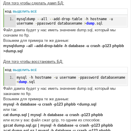
Для того чтобы сделать дамп БД:
КОД:
ВЫДЕЛИТЬ ВСЁ
mysqldump 
--
all 
--
add
-
drop
-
table 
-
h hostname 
-
u 
username 
-
ppassword databasename 
>
dump
.
sql
Файл дампа будет у нас иметь значение dump.sql, который мы
скачаем по ftp.
Возьмем для примера те же данные:
mysqldump --all --add-drop-table -h database -u crash -p123 phpbb
>dump.sql
Для того чтобы восстановить БД:
КОД:
ВЫДЕЛИТЬ ВСЁ
mysql 
-
h hostname 
-
u username 
-
ppassword databasename 
<
dump
.
sql
Файл дампа будет у нас иметь значение dump.sql, который мы
закачаем по ftp.
Возьмем для примера те же данные:
mysql -h database -u crash -p123 phpbb <dump.sql
или так:
cat dump.sql | mysql -h database -u crash -p123 phpbb
или если у вас файл сжат gzip, то одним из способов:
gzcat dump.sql.gz | mysql -h database -u crash -p123 phpbb
zcat dump.sql.gz | mysql -h database -u crash -p123 phpbb