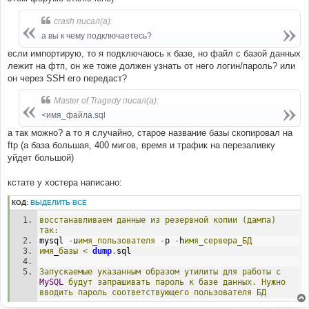
crash писал(а):
а вы к чему подключаетесь?
если импортирую, то я подключаюсь к базе, но файл с базой данных
лежит на фтп, он же тоже должен узнать от него логин/пароль? или
он через SSH его передаст?
Master of Tragedy писал(а):
<имя_файла.sql
а так можно? а то я случайно, старое название базы скопировал на
ftp (а база большая, 400 мигов, время и трафик на перезаливку
уйдет большой)
кстате у хостера написано:
КОД:
ВЫДЕЛИТЬ ВСЁ
восстанавливаем
данные
из
резервной
копии
(дампа)
так:
mysql 
-
u
имя
_
пользователя
-
p 
-
h
имя
_
сервера
_
БД
имя
_
базы
<
dump
.
sql
Запускаемые
указанным
образом
утилиты
для
работы
с
MySQL
будут
запрашивать
пароль
к
базе
данных.
Нужно
вводить
пароль
соответствующего
пользователя
БД