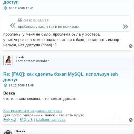
доступ
С
18.12.2008 13:41
о
о
б
crash писал(а):
щ
е
проблема у вас, я так и не понимаю.
н
и
проблемы у меня не было, проблема была у хостера.
е
у них через ssh можно подключиться к базе, но сделать импорт
нельзя, нет доступа (прав) :(
crash
Former team member
Re: [FAQ]: как сделать бэкап MySQL, используя ssh
доступ
С
18.12.2008 13:48
о
о
Вовка
б
что-то я сомневаюсь что нельзя делать.
щ
е
н
и
Как правильно задавать вопросы
е
Для особо одаренных: поиск - это есть круто.
FAQ v.2
|
FAQ v.3
|
Шаблон запроса
Вовка