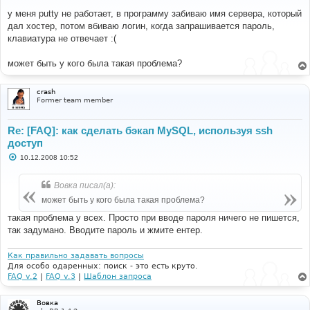
о
о
у меня putty не работает, в программу забиваю имя сервера, который
б
дал хостер, потом вбиваю логин, когда запрашивается пароль,
щ
е
клавиатура не отвечает :(
н
и
е
может быть у кого была такая проблема?
crash
Former team member
Re: [FAQ]: как сделать бэкап MySQL, используя ssh
доступ
С
10.12.2008 10:52
о
о
б
Вовка писал(а):
щ
е
может быть у кого была такая проблема?
н
и
такая проблема у всех. Просто при вводе пароля ничего не пишется,
е
так задумано. Вводите пароль и жмите ентер.
Как правильно задавать вопросы
Для особо одаренных: поиск - это есть круто.
FAQ v.2
|
FAQ v.3
|
Шаблон запроса
Вовка