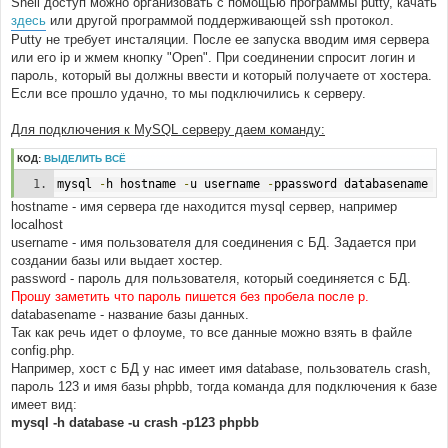
Shell доступ можно организовать с помощью программы putty, качать
и
е
здесь
или другой программой поддерживающей ssh протокол.
Putty не требует инсталяции. После ее запуска вводим имя сервера
или его ip и жмем кнопку "Open". При соединении спросит логин и
пароль, который вы должны ввести и который получаете от хостера.
Если все прошло удачно, то мы подключились к серверу.
Для подключения к MySQL серверу даем команду:
КОД:
ВЫДЕЛИТЬ ВСЁ
mysql 
-
h hostname 
-
u username 
-
ppassword databasename
hostname - имя сервера где находится mysql сервер, например
localhost
username - имя пользователя для соединения с БД. Задается при
создании базы или выдает хостер.
password - пароль для пользователя, который соединяется с БД.
Прошу заметить что пароль пишется без пробела после р.
databasename - название базы данных.
Так как речь идет о флоуме, то все данные можно взять в файле
config.php.
Например, хост с БД у нас имеет имя database, пользователь crash,
пароль 123 и имя базы phpbb, тогда команда для подключения к базе
имеет вид:
mysql -h database -u crash -p123 phpbb