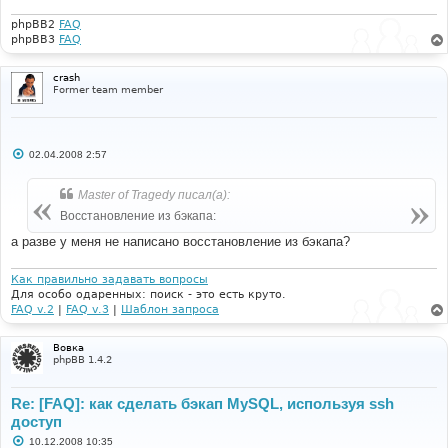
phpBB2
FAQ
phpBB3
FAQ
crash
Former team member
С
02.04.2008 2:57
о
о
б
Master of Tragedy писал(а):
щ
е
Восстановление из бэкапа:
н
и
а разве у меня не написано восстановление из бэкапа?
е
Как правильно задавать вопросы
Для особо одаренных: поиск - это есть круто.
FAQ v.2
|
FAQ v.3
|
Шаблон запроса
Вовка
phpBB 1.4.2
Re: [FAQ]: как сделать бэкап MySQL, используя ssh
доступ
С
10.12.2008 10:35