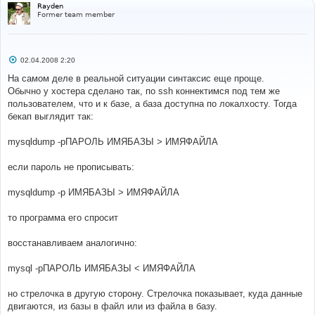
Rayden
Former team member
С
02.04.2008 2:20
о
о
На самом деле в реальной ситуации синтаксис еще проще.
б
Обычно у хостера сделано так, по ssh коннектимся под тем же
щ
е
пользователем, что и к базе, а база доступна по локалхосту. Тогда
н
бекап выглядит так:
и
е
mysqldump -pПАРОЛЬ ИМЯБАЗЫ > ИМЯФАЙЛА
если пароль не прописывать:
mysqldump -p ИМЯБАЗЫ > ИМЯФАЙЛА
то программа его спросит
восстанавливаем аналогично:
mysql -pПАРОЛЬ ИМЯБАЗЫ < ИМЯФАЙЛА
но стрелочка в другую сторону. Стрелочка показывает, куда данные
двигаются, из базы в файл или из файла в базу.