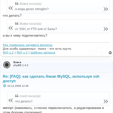
б
Вовка писал(а):
щ
е
а когда делат mbvgjhn?
н
и
что делать?
е
Вовка писал(а):
от SSH, от FTP, или от Базы?
а вы к чему подключаетесь?
Как правильно задавать вопросы
Для особо одаренных: поиск - это есть круто.
FAQ v.2
|
FAQ v.3
|
Шаблон запроса
Вовка
phpBB 1.4.2
Re: [FAQ]: как сделать бэкап MySQL, используя ssh
доступ
С
10.12.2008 12:36
о
о
б
crash писал(а):
щ
е
что делать?
н
и
импорт (извеняюсь, сглючил переключатель, а редактирование в
е
этом форуме отключено)