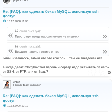
phpBB 1.4.2
Re: [FAQ]: как сделать бэкап MySQL, используя ssh
доступ
С
10.12.2008 11:35
о
о
б
crash писал(а):
щ
е
Просто при вводе пароля ничего не пишется
н
и
е
crash писал(а):
Вводите пароль и жмите ентер
Блин, извеняюсь, забыл что это консоль... там же звездочек нет..
а когда делат mbvgjhn? там пароль и сервер надо указывать от чего?
от SSH, от FTP, или от Базы?
crash
Former team member
Re: [FAQ]: как сделать бэкап MySQL, используя ssh
доступ
С
10.12.2008 12:19
о
о