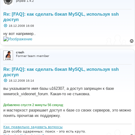
phpBB 1.4.2
Re: [FAQ]: как сделать бэкап MySQL, используя ssh
доступ
С
18.12.2008 16:08
о
о
ну вот например..
б
щ
е
н
и
crash
е
Former team member
Re: [FAQ]: как сделать бэкап MySQL, используя ssh
доступ
С
18.12.2008 16:14
о
о
вы указываете имя базы u162307, а доступ запрещен к базе
б
wwwrock_videonet_forum. Какая-то не стыковка.
щ
е
н
Добавлено спустя 2 минуты 56 секунд:
и
е
и мастерхост разрешает доступ к базе со своих серверов, это можно
понять прочитав их поддержку.
Как правильно задавать вопросы
Для особо одаренных: поиск - это есть круто.