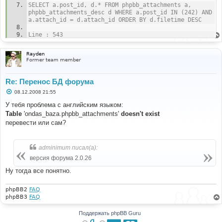
SELECT a.post_id, d.* FROM phpbb_attachments a, 
phpbb_attachments_desc d WHERE a.post_id IN (242) AND 
a.attach_id = d.attach_id ORDER BY d.filetime DESC
Line : 543
File : functions_attach.php
Rayden
Former team member
Re: Перенос БД форума
С
08.12.2008 21:55
о
о
У тебя проблема с английским языком:
б
Table
'ondas_baza.phpbb_attachments'
doesn't exist
щ
е
перевести или сам?
н
и
е
adminimum писал(а):
версия форума 2.0.26
Ну тогда все понятно.
phpBB2
FAQ
phpBB3
FAQ
Поддержать phpBB Guru