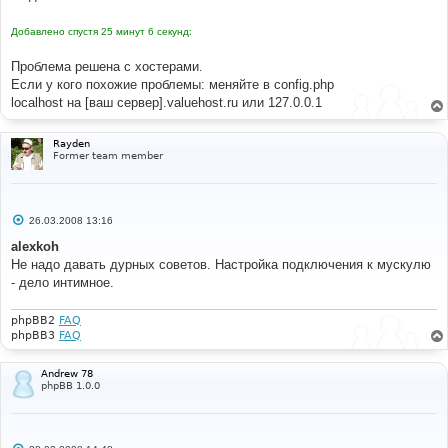
Добавлено спустя 25 минут 6 секунд:
Проблема решена с хостерами.
Если у кого похожие проблемы: меняйте в config.php
localhost на [ваш сервер].valuehost.ru или 127.0.0.1
Rayden
Former team member
С
26.03.2008 13:16
о
о
alexkoh
б
Не надо давать дурных советов. Настройка подключения к мускулю
щ
е
- дело интимное.
н
и
е
phpBB2
FAQ
phpBB3
FAQ
Andrew 78
phpBB 1.0.0
С