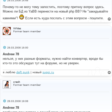
28.03.2008 14:48
о
о
Почему-то не могу тему запостить, поэтому приткну вопрос здесь.
б
Можно ли БД из YaBB перенести на новый php BB? Не "закидывайте
щ
е
камнями"!
Если есть куда послать с этим вопросм - пошлите.
н
и
е
VVVas
Former team member
С
28.03.2008 16:00
о
о
Andrew 78
б
нельзя, у них разные форматы, нужно найти конвертер, вроде бы
щ
е
кто-то это обсуждал тут на форуме, но не уверен.
н
и
е
я люблю
daft punk
| новый
sugoi.ru
crash
Former team member
С
28.03.2008 19:08
о
о
Andrew 78
б