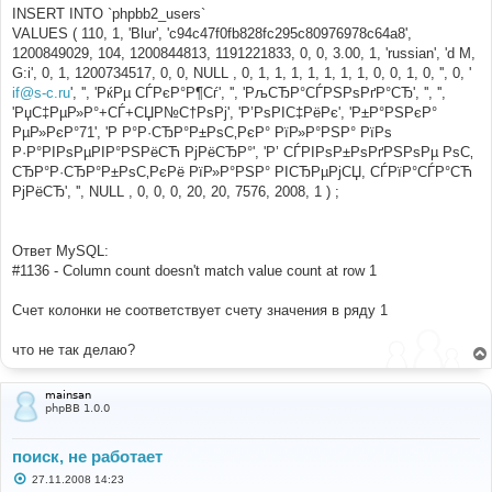
INSERT INTO `phpbb2_users`
VALUES ( 110, 1, 'Blur', 'c94c47f0fb828fc295c80976978c64a8',
1200849029, 104, 1200844813, 1191221833, 0, 0, 3.00, 1, 'russian', 'd M,
G:i', 0, 1, 1200734517, 0, 0, NULL , 0, 1, 1, 1, 1, 1, 1, 1, 0, 0, 1, 0, '', 0, '
if@s-c.ru
', '', 'РќРµ СЃРєР°Р¶Сѓ', '', 'РљСЂР°СЃРЅРѕРґР°СЂ', '', '',
'РџС‡РµР»Р°+СЃ+СЏР№С†РѕРј', 'Р’РѕРІС‡РёРє', 'Р±Р°РЅРєР°
РµР»РєР°71', 'Р Р°Р·СЂР°Р±РѕС‚РєР° РїР»Р°РЅР° РїРѕ
Р·Р°РІРѕРµРІР°РЅРёСЋ РјРёСЂР°', 'Р’ СЃРІРѕР±РѕРґРЅРѕРµ РѕС‚
СЂР°Р·СЂР°Р±РѕС‚РєРё РїР»Р°РЅР° РІСЂРµРјСЏ, СЃРїР°СЃР°СЋ
РјРёСЂ', '', NULL , 0, 0, 0, 20, 20, 7576, 2008, 1 ) ;
Ответ MySQL:
#1136 - Column count doesn't match value count at row 1
Счет колонки не соответствует счету значения в ряду 1
что не так делаю?
mainsan
phpBB 1.0.0
поиск, не работает
С
27.11.2008 14:23
о