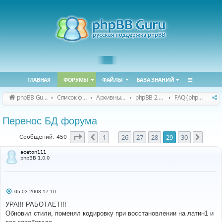
ГЛАВНАЯ
ФОРУМЫ
ФАЙЛЫ
БАЗА ЗНАНИЙ
phpBB Guru
Список форумов
Архивные форумы
phpBB 2.0.x (архив)
FAQ (phpBB 2.0.x)
Перенос БД форума
Страница
29
из
30
1
26
27
28
29
30
Пред.
След.
Сообщений: 450
…
aceton111
phpBB 1.0.0
С
05.03.2008 17:10
о
о
УРА!!! РАБОТАЕТ!!!
б
Обновил стили, поменял кодировку при восстановлении на латин1 и
щ
е