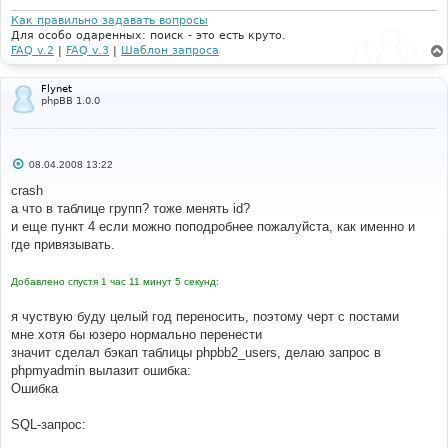
Как правильно задавать вопросы
Для особо одаренных: поиск - это есть круто.
FAQ v.2
|
FAQ v.3
|
Шаблон запроса
Flynet
phpBB 1.0.0
С
08.04.2008 13:22
о
о
crash
б
а что в таблице групп? тоже менять id?
щ
е
и еще пункт 4 если можно поподробнее пожалуйста, как именно и
н
где привязывать.
и
е
Добавлено спустя 1 час 11 минут 5 секунд:
я чуствую буду целый год переносить, поэтому черт с постами
мне хотя бы юзеро нормально перенести
значит сделал бэкап таблицы phpbb2_users, делаю запрос в
phpmyadmin вылазит ошибка:
Ошибка
SQL-запрос: