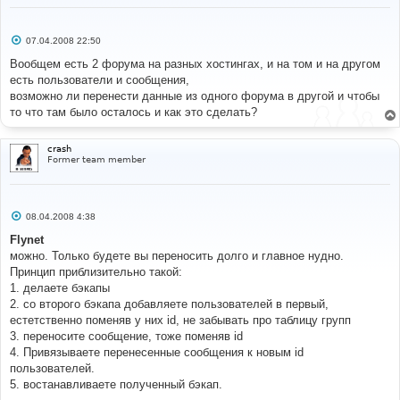
С
07.04.2008 22:50
о
о
Вообщем есть 2 форума на разных хостингах, и на том и на другом
б
есть пользователи и сообщения,
щ
е
возможно ли перенести данные из одного форума в другой и чтобы
н
то что там было осталось и как это сделать?
и
е
crash
Former team member
С
08.04.2008 4:38
о
о
Flynet
б
можно. Только будете вы переносить долго и главное нудно.
щ
е
Принцип приблизительно такой:
н
1. делаете бэкапы
и
е
2. со второго бэкапа добавляете пользователей в первый,
естетственно поменяв у них id, не забывать про таблицу групп
3. переносите сообщение, тоже поменяв id
4. Привязываете перенесенные сообщения к новым id
пользователей.
5. востанавливаете полученный бэкап.