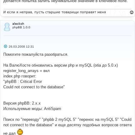
делается попытка залить неуникальное значение в ключевое поле.
И если я неправ, пусть старшие товарищи поправят меня
alexkoh
phpBB 1.0.0
С
26.03.2008 12:31
о
о
Помогите пожалуйста разобраться.
б
щ
е
На ВалюХосте обновились версии php и mySQL (оба до 5.0.x)
н
register_long_arrays = вкл
и
е
index.php говорит:
"phpBB : Critical Error
Could not connect to the database"
Версия phpBB: 2.x.x
Используемые моды: AntiSpam
Поиск по "переезду" "phpbb 2 mySQL 5" "перенос на mySQL 5" "Could
not connect to the database" и еще десятку подобных вопросов ответа
не дал