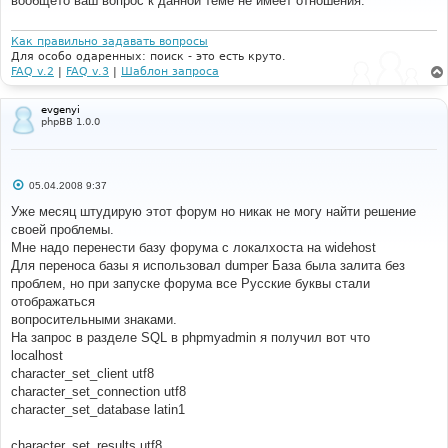
вообщето ваш вопрос к данной теме не имеет отношения.
щ
е
н
и
Как правильно задавать вопросы
е
Для особо одаренных: поиск - это есть круто.
FAQ v.2
|
FAQ v.3
|
Шаблон запроса
evgenyi
phpBB 1.0.0
С
05.04.2008 9:37
о
о
Уже месяц штудирую этот форум но никак не могу найти решение
б
своей проблемы.
щ
е
Мне надо перенести базу форума с локалхоста на widehost
н
Для переноса базы я использовал dumper База была залита без
и
е
проблем, но при запуске форума все Русские буквы стали
отображаться
вопросительными знаками.
На запрос в разделе SQL в phpmyadmin я получил вот что
localhost
character_set_client utf8
character_set_connection utf8
character_set_database latin1
character_set_results utf8