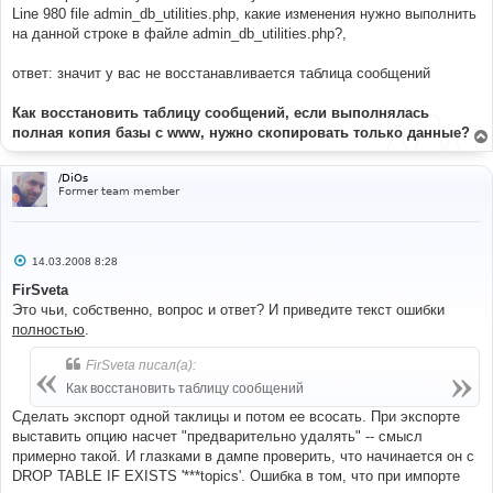
Line 980 file admin_db_utilities.php, какие изменения нужно выполнить
на данной строке в файле admin_db_utilities.php?,
ответ: значит у вас не восстанавливается таблица сообщений
Как восстановить таблицу сообщений, если выполнялась
полная копия базы с www, нужно скопировать только данные?
/DiOs
Former team member
С
14.03.2008 8:28
о
о
FirSveta
б
Это чьи, собственно, вопрос и ответ? И приведите текст ошибки
щ
е
полностью
.
н
и
FirSveta писал(а):
е
Как восстановить таблицу сообщений
Сделать экспорт одной таклицы и потом ее всосать. При экспорте
выставить опцию насчет "предварительно удалять" -- смысл
примерно такой. И глазками в дампе проверить, что начинается он с
DROP TABLE IF EXISTS '***topics'. Ошибка в том, что при импорте