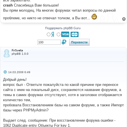
все заработало.
н
crash
Спасибища Вам большое!
и
е
Вы прям молодец. На многих форумах читал вопросы по данной
проблеме, но никто не отвечал толком, а Вы вот...
Поддержать phpBB Guru
FirSveta
phpBB 1.0.0
С
14.03.2008 6:49
о
о
Добрый день!
б
вопрос был - Ответьте пожалуйста по какой причине при переносе
щ
е
сайта с www на локальный диск, сохраняются название форумов, а
н
темы в самих форумах отсутствуют, хотя в заголовке отображается
и
е
количество тем,
пробовала Восстановлением базы на самом форуме, а также Импорт
базы через PHPMyAdmin?
Выдает след. сообщение: При восстановлении форума ошибки -
1062 Duplicate entry Объекты For key 1.