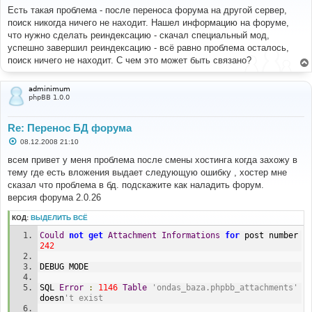
о
Есть такая проблема - после переноса форума на другой сервер,
б
поиск никогда ничего не находит. Нашел информацию на форуме,
щ
е
что нужно сделать реиндексацию - скачал специальный мод,
н
успешно завершил реиндексацию - всё равно проблема осталось,
и
е
поиск ничего не находит. С чем это может быть связано?
adminimum
phpBB 1.0.0
Re: Перенос БД форума
С
08.12.2008 21:10
о
о
всем привет у меня проблема после смены хостинга когда захожу в
б
тему где есть вложения выдает следующую ошибку , хостер мне
щ
е
сказал что проблема в бд. подскажите как наладить форум.
н
версия форума 2.0.26
и
е
КОД:
ВЫДЕЛИТЬ ВСЁ
Could
not
get
Attachment
Informations
for
 post number 
242
DEBUG MODE
SQL 
Error
:
1146
Table
'ondas_baza.phpbb_attachments'
doesn
't exist