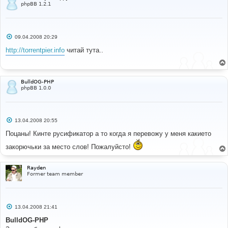
phpBB 1.2.1
С
09.04.2008 20:29
о
о
http://torrentpier.info
читай тута..
б
щ
е
н
и
BulldOG-PHP
е
phpBB 1.0.0
С
13.04.2008 20:55
о
о
Поцаны! Кинте русификатор а то когда я перевожу у меня какието
б
щ
закорючьки за место слов! Пожалуйсто!
е
н
и
Rayden
е
Former team member
С
13.04.2008 21:41
о
о
BulldOG-PHP
б