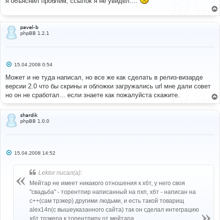
я объяснил проблем, ссылок я не увидел....
б
щ
е
н
и
pavel-b
е
phpBB 1.2.1
С
15.04.2008 0:54
о
о
Может и не туда написал, но все же как сделать в релиз-визарде
б
версии 2.0 что бы скрины и обложки загружались url мне дали совет
щ
е
но он не сработал... если знаете как пожалуйста скажите.
н
и
е
shardik
phpBB 1.0.0
С
15.04.2008 14:52
о
о
б
Lektor писал(а):
щ
е
Мейтар не имеет никакого отношения к хбт, у него своя
н
"свадьба" - торентпир написанный на пхп, хбт - напиcан на
и
е
с++(сам трэкер) другими людьми, и есть такой товарищ
alex14n(с вышеуказанного сайта) так он сделал интеграцию
хбт трэкера к торентпиру от мейтара.