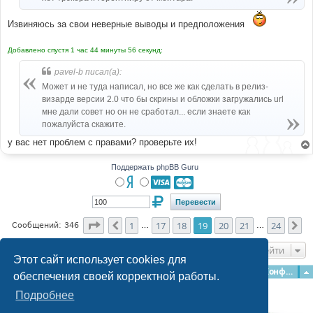
Извиняюсь за свои неверные выводы и предположения
Добавлено спустя 1 час 44 минуты 56 секунд:
pavel-b писал(а):
Может и не туда написал, но все же как сделать в релиз-
визарде версии 2.0 что бы скрины и обложки загружались url
мне дали совет но он не сработал... если знаете как
пожалуйста скажите.
у вас нет проблем с правами? проверьте их!
Поддержать phpBB Guru
Страница
19
из
24
1
17
18
19
20
21
24
Пред.
Сл
Сообщений: 346
…
…
Перейти
Этот сайт использует cookies для
Главная
Форумы
Наша команда
О команде
Конфиденциальность
обеспечения своей корректной работы.
Подробнее