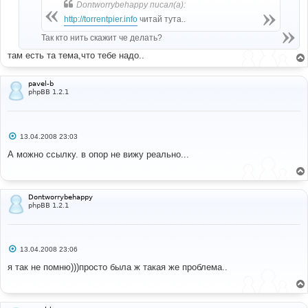
Dontworrybehappy писал(а):
и
е
http://torrentpier.info
читай тута..
Так кто нить скажит че делать?
там есть та тема,что тебе надо..
pavel-b
phpBB 1.2.1
С
13.04.2008 23:03
о
о
А можно ссылку. в опор не вижу реально...
б
щ
е
н
и
Dontworrybehappy
е
phpBB 1.2.1
С
13.04.2008 23:06
о
о
я так не помню)))просто была ж такая же проблема..
б
щ
е
н
и