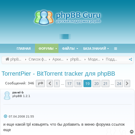
ГЛАВНАЯ
ФОРУМЫ
ФАЙЛЫ
БАЗА ЗНАНИЙ
phpBB Guru
Список форумов
Архивные форумы
phpBB 2.0.x (архив)
Модификация phpBB 2.0.x
Поддержка модов для phpBB 2.0.x
TorrentPier - BitTorrent tracker для phpBB
Страница
19
из
24
1
17
18
19
20
21
24
Пред.
Сл
Сообщений: 346
…
…
pavel-b
phpBB 1.2.1
С
07.04.2008 21:55
о
о
и еще какой tpl ковырять что бы добавить в меню форума ссылок
б
еще
щ
е