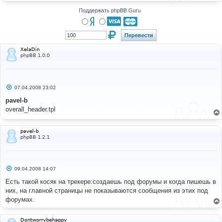
н
и
Поддержать phpBB Guru
е
XelaDin
phpBB 1.0.0
С
07.04.2008 23:02
о
о
pavel-b
б
overall_header.tpl
щ
е
н
и
pavel-b
е
phpBB 1.2.1
С
09.04.2008 14:07
о
о
Есть такой косяк на трекере:создаешь под форумы и когда пишешь в
б
них, на главной страницы не показываются сообщения из этих под
щ
е
форумах.
н
и
е
Dontworrybehappy