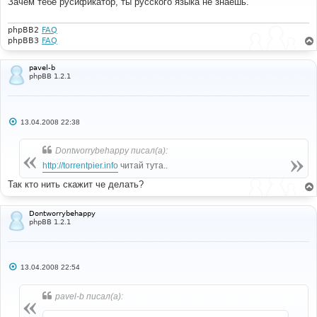
Зачем тебе русификатор, ты русского языка не знаешь.
щ
е
н
и
phpBB2
FAQ
е
phpBB3
FAQ
pavel-b
phpBB 1.2.1
С
13.04.2008 22:38
о
о
б
Dontworrybehappy писал(а):
щ
е
http://torrentpier.info
читай тута..
н
и
Так кто нить скажит че делать?
е
Dontworrybehappy
phpBB 1.2.1
С
13.04.2008 22:54
о
о
б
pavel-b писал(а):
щ
е
н