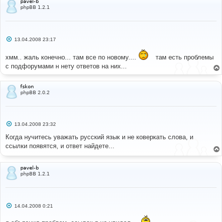
pavel-b
е
phpBB 1.2.1
С
13.04.2008 23:17
о
о
хмм.. жаль конечно... там все по новому....
б
там есть проблемы
щ
с подфорумами н нету ответов на них...
е
н
и
е
fskon
phpBB 2.0.2
С
13.04.2008 23:32
о
о
Когда нучитесь уважать русский язык и не коверкать слова, и
б
ссылки появятся, и ответ найдете...
щ
е
н
и
pavel-b
е
phpBB 1.2.1
С
14.04.2008 0:21
о
о