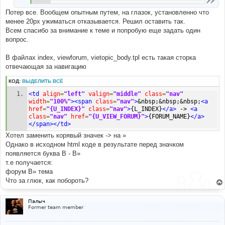
Потер все. Вообщем опытным путем, на глазок, установленно что
менее 20px ужиматься отказывается. Решил оставить так.
Всем спасибо за внимание к теме и попробую еще задать один
вопрос.
В файлах index, viewforum, vietopic_body.tpl есть такая сторка
отвечающая за навигацию
КОД:
ВЫДЕЛИТЬ ВСЁ
<td
align
=
"left"
valign
=
"middle"
class
=
"nav"
width
=
"100%"
><span
class
=
"nav"
>
&nbsp;&nbsp;&nbsp;
<a
href
=
"{U_INDEX}"
class
=
"nav"
>
{L_INDEX}
</a>
 -> 
<a
class
=
"nav"
href
=
"{U_VIEW_FORUM}"
>
{FORUM_NAME}
</a>
</span></td>
Хотел заменить корявый значек -> на »
Однако в исходном html коде в результате перед значком
появляется буква В - В»
т.е получается:
форум B» тема
Что за глюк, как побороть?
Палыч
Former team member