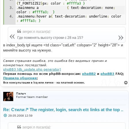
{
T_FONTSIZE2
}
px
;
 color 
:
#ffffa3 }
.
mainmenu a              
{
 text
-
decoration
:
 none
;
color 
:
#ffffa3;  }
.
mainmenu
:
hover a
{
 text
-
decoration
:
 underline
;
 color 
:
#ffffa3; }
sergei.n писал(а):
Где поменять высоту строки с 28 на 15?
в index_body.tpl ищите <td class="catLeft" colspan="2" height="28"> и
меняйте высоту на нужную.
Самая страшная ошибка, это ошибка без видимых причин и
конкретных последствий.
phpBB3 [db_update.php generator]
Первая помощь по всем phpBB-вопросам:
phpBB2
и
phpBB3
FAQ;
Правила общения
;
Все консультации в icq или личке - на платной основе.
Палыч
Former team member
Re: Стили /* The register, login, search etc links at the top ..
С
29.05.2008 12:59
о
о
б
sergei.n писал(а):
щ