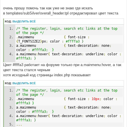
б
щ
е
очень прошу помочь так как уже не знаю где искать
н
в templates/subSilver/overall_header.tpl отредактировал цвет текста
и
е
КОД:
ВЫДЕЛИТЬ ВСЁ
/* The register, login, search etc links at the top 
of the page */
.
mainmenu               
{
 font
-
size 
:
{
T_FONTSIZE2
}
px
;
 color 
:
#ffffa3 }
a
.
mainmenu              
{
 text
-
decoration
:
 none
;
color 
:
#ffffa3;  }
a
.
mainmenu
:
hover
{
 text
-
decoration
:
 underline
;
 color 
:
#ffffa3; }
Цвет #ffffa3 работает на форуме только при a.mainmenu:hover, а так
цвет текста стался черным
хотя исходный код страницы index.php показывает
КОД:
ВЫДЕЛИТЬ ВСЁ
/* The register, login, search etc links at the top 
of the page */
.
mainmenu               
{
 font
-
size 
:
10px
;
 color 
:
#ffffa3 }
a
.
mainmenu              
{
 text
-
decoration
:
 none
;
color 
:
#ffffa3;  }
a
.
mainmenu
:
hover
{
 text
-
decoration
:
 underline
;
 color 
:
#ffffa3; }
...