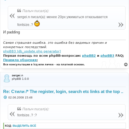
о
о
б
Палыч писал(а):
щ
е
sergei.n писал(а): менее 20px ужиматься отказывается
н
и
fontsize..?
е
И padding
Самая страшная ошибка, это ошибка без видимых причин и
конкретных последствий.
phpBB3 [db_update.php generator]
Первая помощь по всем phpBB-вопросам:
phpBB2
и
phpBB3
FAQ;
Правила общения
;
Все консультации в icq или личке - на платной основе.
sergei.n
phpBB 1.0.0
Re: Стили /* The register, login, search etc links at the top ..
С
02.06.2008 15:48
о
о
б
Палыч писал(а):
щ
е
fontsize..? :?
н
и
е
КОД:
ВЫДЕЛИТЬ ВСЁ