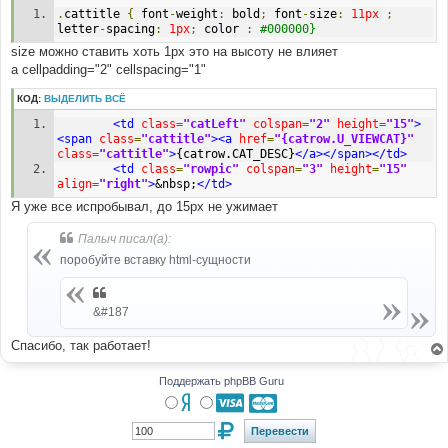
.
cattitle 
{
 font
-
weight
:
 bold
;
 font
-
size
:
11px
;
letter
-
spacing
:
1px
;
 color 
:
#000000}
size можно ставить хоть 1px это на высоту не влияет
а cellpadding="2" cellspacing="1"
КОД:
ВЫДЕЛИТЬ ВСЁ
<td
class
=
"catLeft"
colspan
=
"2"
height
=
"15"
>
<span
class
=
"cattitle"
><a
href
=
"{catrow.U_VIEWCAT}"
class
=
"cattitle"
>
{catrow.CAT_DESC}
</a></span></td>
<td
class
=
"rowpic"
colspan
=
"3"
height
=
"15"
align
=
"right"
>
&nbsp;
</td>
Я уже все испробывал, до 15px не ужимает
Палыч писал(а):
поробуйте вставку html-сущности
&#187
Спасибо, так работает!
Поддержать phpBB Guru