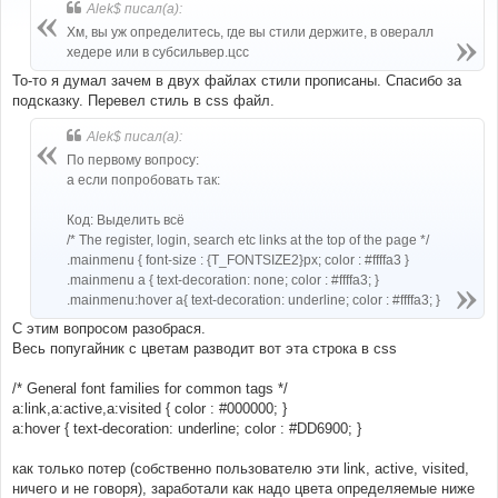
б
Alek$ писал(а):
щ
е
Хм, вы уж определитесь, где вы стили держите, в овералл
н
хедере или в субсильвер.цсс
и
е
То-то я думал зачем в двух файлах стили прописаны. Спасибо за
подсказку. Перевел стиль в css файл.
Alek$ писал(а):
По первому вопросу:
а если попробовать так:
Код: Выделить всё
/* The register, login, search etc links at the top of the page */
.mainmenu { font-size : {T_FONTSIZE2}px; color : #ffffa3 }
.mainmenu a { text-decoration: none; color : #ffffa3; }
.mainmenu:hover a{ text-decoration: underline; color : #ffffa3; }
С этим вопросом разобрася.
Весь попугайник с цветам разводит вот эта строка в css
/* General font families for common tags */
a:link,a:active,a:visited { color : #000000; }
a:hover { text-decoration: underline; color : #DD6900; }
как только потер (собственно пользователю эти link, active, visited,
ничего и не говоря), заработали как надо цвета определяемые ниже