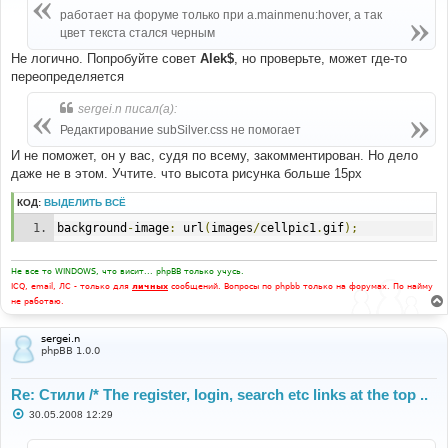
е
работает на форуме только при a.mainmenu:hover, а так
н
цвет текста стался черным
и
е
Не логично. Попробуйте совет
Alek$
, но проверьте, может где-то
переопределяется
sergei.n писал(а):
Редактирование subSilver.css не помогает
И не поможет, он у вас, судя по всему, закомментирован. Но дело
даже не в этом. Учтите. что высота рисунка больше 15px
КОД:
ВЫДЕЛИТЬ ВСЁ
background
-
image
:
 url
(
images
/
cellpic1
.
gif
);
Не все то WINDOWS, что висит... phpBB только учусь.
ICQ, email, ЛС - только для
личных
сообщений. Вопросы по phpbb только на форумах. По найму
не работаю.
sergei.n
phpBB 1.0.0
Re: Стили /* The register, login, search etc links at the top ..
С
30.05.2008 12:29
о
о