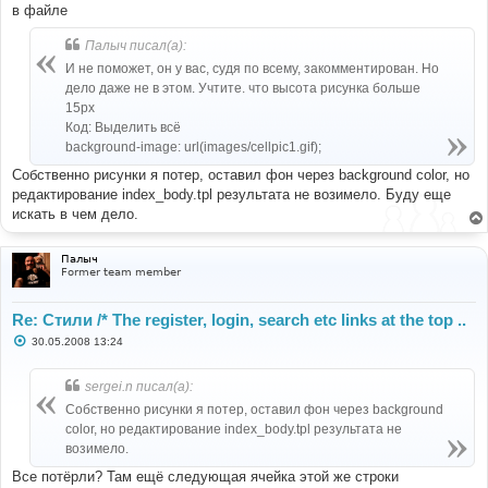
в файле
Палыч писал(а):
И не поможет, он у вас, судя по всему, закомментирован. Но
дело даже не в этом. Учтите. что высота рисунка больше
15px
Код: Выделить всё
background-image: url(images/cellpic1.gif);
Собственно рисунки я потер, оставил фон через background color, но
редактирование index_body.tpl результата не возимело. Буду еще
искать в чем дело.
Палыч
Former team member
Re: Стили /* The register, login, search etc links at the top ..
С
30.05.2008 13:24
о
о
б
sergei.n писал(а):
щ
е
Собственно рисунки я потер, оставил фон через background
н
color, но редактирование index_body.tpl результата не
и
е
возимело.
Все потёрли? Там ещё следующая ячейка этой же строки