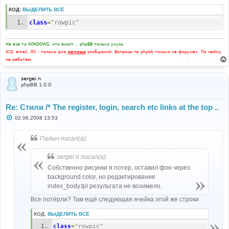
КОД:
ВЫДЕЛИТЬ ВСЁ
class
=
"rowpic"
Не все то WINDOWS, что висит... phpBB только учусь.
ICQ, email, ЛС - только для
личных
сообщений. Вопросы по phpbb только на форумах. По найму
не работаю.
sergei.n
phpBB 1.0.0
Re: Стили /* The register, login, search etc links at the top ..
С
02.06.2008 13:53
о
о
б
Палыч писал(а):
щ
е
н
sergei.n писал(а):
и
е
Собственно рисунки я потер, оставил фон через
background color, но редактирование
index_body.tpl результата не возимело.
Все потёрли? Там ещё следующая ячейка этой же строки
КОД:
ВЫДЕЛИТЬ ВСЁ
class
=
"rowpic"