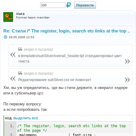
Alek$
Former team member
Re: Стили /* The register, login, search etc links at the top ..
С
29.05.2008 12:53
о
о
б
sergei.n писал(а):
щ
е
в templates/subSilver/overall_header.tpl отредактировал цвет
н
текста
и
е
sergei.n писал(а):
Редактирование subSilver.css не помогает
Хм, вы уж определитесь, где вы стили держите, в овералл хедере
или в субсильвер.цсс
По первому вопросу:
а если попробовать так:
КОД:
ВЫДЕЛИТЬ ВСЁ
/* The register, login, search etc links at the top 
of the page */
.
mainmenu               
{
 font
-
size 
: