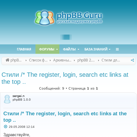
ГЛАВНАЯ
ФОРУМЫ
ФАЙЛЫ
БАЗА ЗНАНИЙ
phpBB Guru
Список форумов
Архивные форумы
phpBB 2.0.x (архив)
Стили для phpBB 2.0.x
Стили /* The register, login, search etc links at
the top ..
Сообщений: 9 • Страница
1
из
1
sergei.n
phpBB 1.0.0
Стили /* The register, login, search etc links at the
top ..
С
29.05.2008 12:14
о
о
Здравствуйте,