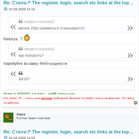
Re: Стили /* The register, login, search etc links at the top ..
С
02.06.2008 14:10
о
о
б
sergei.n писал(а):
щ
е
менее 20px ужиматься отказывается
н
и
е
fontsize..?
sergei.n писал(а):
как побороть?
поробуйте вставку html-сущности
&#187
Не все то WINDOWS, что висит... phpBB только учусь.
ICQ, email, ЛС - только для
личных
сообщений. Вопросы по phpbb только на форумах. По найму
не работаю.
Alek$
Former team member
Re: Стили /* The register, login, search etc links at the top ..
С
02.06.2008 14:53