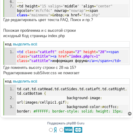
...
<
td height
=
"15 valign="
middle
" "
align
=
"center"
bgcolor
=
"#cfcf4c"
 nowrap
=
"nowrap"
><
span 
class
=
"mainmenu"
>&
nbsp
;<
a href
=
"faq.php"
Где редактировать цвет текста FAQ, Поиск и пр.?
class
=
"mainmenu"
><
img 
src
=
"templates/subGreen/images/icon_mini_faq.gif"
width
=
"12"
 height
=
"13"
 border
=
"0"
 alt
=
"FAQ"
Похожая проблемма и с высотой строки
hspace
=
"3"
/>
FAQ
<
/a></
span
><
span 
исходный Код страницы index.php
class
=
"mainmenu"
>&
nbsp
;
&
nbsp
;<
a href
=
"search.php"
class
=
"mainmenu"
><
img 
КОД:
ВЫДЕЛИТЬ ВСЁ
src
=
"templates/subGreen/images/icon_mini_search.gif"
width
=
"12"
 height
=
"13"
 border
=
"0"
 alt
=
"Поиск"
<td
class
=
"catLeft"
colspan
=
"2"
height
=
"28"
><span
hspace
=
"3"
/>Поиск<
/a>&nbsp; &nbsp;<a 
class
=
"cattitle"
><a
href
=
"index.php?c=1"
href="memberlist.php" class="mainmenu"><img 
class
=
"cattitle"
>
информация форума
</a></span></td>
src="templates/
subGreen
/
images
/
icon_mini_members
.
gif
" 
Где поменять высоту строки с 28 на 15?
width="
12
" height="
13
" border="
0
" alt="
Пользователи
" 
Редактирование subSilver.css не помогает
hspace="
3
" />Пользователи</a>&nbsp; &nbsp; ...
КОД:
ВЫДЕЛИТЬ ВСЁ
td
.
cat
,
td
.
catHead
,
td
.
catSides
,
td
.
catLeft
,
td
.
catRight
,
td
.
catBottom 
{
                        background
-
image
:
url
(
images
/
cellpic1
.
gif
);
                        background
-
color
:#
ccffcc
;
border
:
#FFFFFF; border-style: solid; height: 15px;
Поддержать phpBB Guru