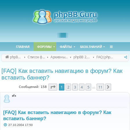
ГЛАВНАЯ
ФОРУМЫ
ФАЙЛЫ
БАЗА ЗНАНИЙ
phpBB Guru
Список форумов
Архивные форумы
phpBB 2.0.x (архив)
FAQ (phpBB 2.0.x)
[FAQ] Как вставить навигацию в форум? Как
вставить баннер?
Страница
1
из
11
1
2
3
4
5
11
След.
Сообщений: 158
…
sfx
[FAQ] Как вставить навигацию в форум? Как
вставить баннер?
С
27.10.2004 17:50
о