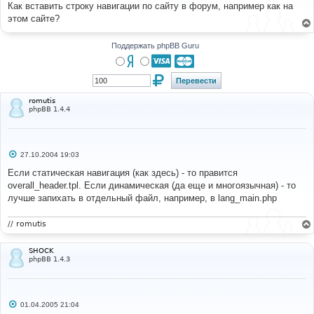
о
Как вставить строку навигации по сайту в форум, например как на
б
этом сайте?
щ
е
н
и
Поддержать phpBB Guru
е
romutis
phpBB 1.4.4
С
27.10.2004 19:03
о
о
Если статическая навигация (как здесь) - то правится
б
overall_header.tpl. Если динамическая (да еще и многоязычная) - то
щ
е
лучше запихать в отдельный файл, например, в lang_main.php
н
и
е
// romutis
SHOCK
phpBB 1.4.3
С
01.04.2005 21:04
о