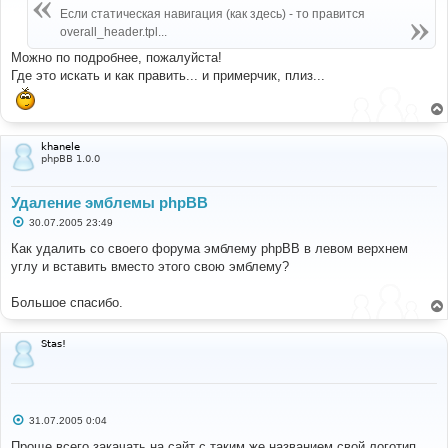
е
Если статическая навигация (как здесь) - то правится
н
overall_header.tpl...
и
е
Можно по подробнее, пожалуйста!
Где это искать и как править... и примерчик, плиз...
khanele
phpBB 1.0.0
Удаление эмблемы phpBB
С
30.07.2005 23:49
о
о
Как удалить со своего форума эмблему phpBB в левом верхнем
б
углу и вставить вместо этого свою эмблему?
щ
е
н
Большое спасибо.
и
е
Stas!
С
31.07.2005 0:04
о
о
Проще всего закачать на сайт с таким же названием свой логотип