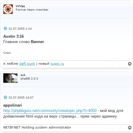
н
и
VVVas
е
Former team member
С
31.07.2005 1:14
о
о
Austin 3:16
б
Главное слово
Banner
.
щ
е
н
Слил.
и
е
я люблю
daft punk
| новый
sugoi.ru
svk
phpBB 2.0.3
С
31.07.2005 14:07
о
о
appolinari
б
http://phpbbguru.net/community/viewtopic.php?t=4050
- мой мод для
щ
е
добавления html кода на верх страницы... прям через админку
н
и
е
NETBYNET Holding system administrator