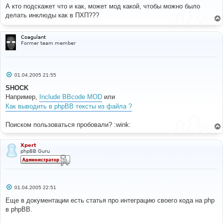
о
А кто подскажет что и как, может мод какой, чтобы можно было
б
делать инклюды как в ПХП???
щ
е
н
и
Coagulant
е
Former team member
С
01.04.2005 21:55
о
о
SHOCK
б
Например,
Include BBcode MOD
или
щ
е
Как выводить в phpBB тексты из файла ?
н
и
е
Поиском пользоваться пробовали? :wink:
Xpert
phpBB Guru
С
01.04.2005 22:51
о
о
Еще в документации есть статья про интеграцию своего кода на php
б
в phpBB.
щ
е
н