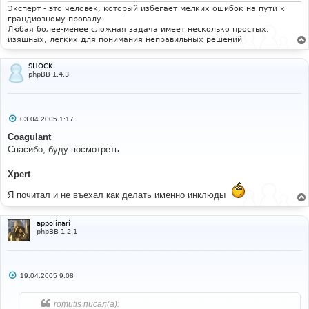
и
Эксперт - это человек, который избегает мелких ошибок на пути к
е
грандиозному провалу.
Любая более-менее сложная задача имеет несколько простых,
изящных, лёгких для понимания неправильных решений
SHOCK
phpBB 1.4.3
С
03.04.2005 1:17
о
о
Coagulant
б
Спасибо, буду посмотреть
щ
е
н
Xpert
и
е
Я почитал и не въехал как делать именно инклюды
appolinari
phpBB 1.2.1
С
19.04.2005 9:08
о
о
б
romutis писал(а):
щ