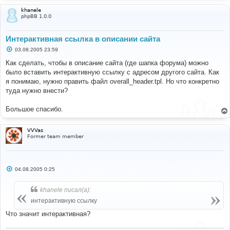
khanele
phpBB 1.0.0
Интерактивная ссылка в описании сайта
С
03.08.2005 23:59
о
о
Как сделать, чтобы в описание сайта (где шапка форума) можно
б
было вставить интерактивную ссылку с адресом другого сайта. Как
щ
е
я понимаю, нужно править файл overall_header.tpl. Но что конкретно
н
туда нужно внести?
и
е
Большое спасибо.
VVVas
Former team member
С
04.08.2005 0:25
о
о
б
khanele писал(а):
щ
е
интерактивную ссылку
н
и
Что значит интерактивная?
е