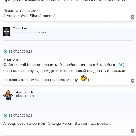
б
щ
е
Лежит это все здесь
н
/templates/subSilver/images/
и
е
Coagulant
Former team member
С
31.07.2005 0:17
о
о
khanele
б
Файл overall.tpl надо править. А вообще, неплохо было бы в
FAQ
щ
е
сначала заглянуть, прежде чем топик новый создавать и поиском
н
и
пользоваться :wink: (про правила молчу
)
е
Austin 3:16
phpBB 1.4.4
С
31.07.2005 0:21
о
о
А ведь есть такой мод. Change Forum Banner называется.
б
щ
е