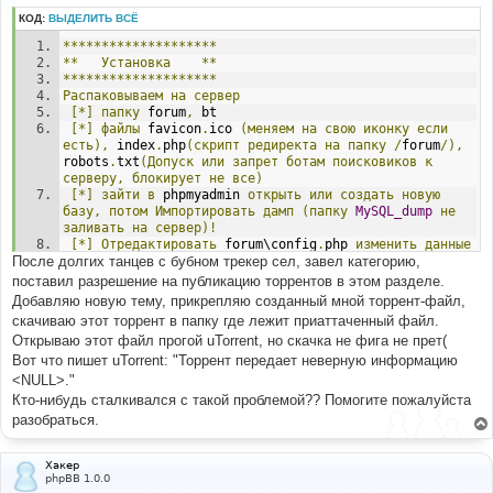
щ
КОД:
ВЫДЕЛИТЬ ВСЁ
е
н
********************
и
е
**
Установка
**
********************
Распаковываем
на
сервер
[*]
папку
 forum
,
 bt
[*]
файлы
 favicon
.
ico 
(меняем
на
свою
иконку
если
есть),
 index
.
php
(скрипт
редиректа
на
папку
/
forum
/),
robots
.
txt
(Допуск
или
запрет
ботам
поисковиков
к
серверу,
блокирует
не
все)
[*]
зайти
в
 phpmyadmin 
открыть
или
создать
новую
базу,
потом
Импортировать
дамп
(папку
MySQL_dump
не
заливать
на
сервер)!
[*]
Отредактировать
 forum\config
.
php 
изменить
данные
После долгих танцев с бубном трекер сел, завел категорию,
входа
в
БД
остальное
по
усмотрению.
-
Не
забываем
это
настроить
в
 config
.
php
поставил разрешение на публикацию торрентов в этом разделе.
Добавляю новую тему, прикрепляю созданный мной торрент-файл,
// Cookie
скачиваю этот торрент в папку где лежит приаттаченный файл.
$bb_cfg
[
'cookie_domain'
]
=
'mysite.ru'
;
Открываю этот файл прогой uTorrent, но скачка не фига не прет(
# '.yourdomain.com'
Вот что пишет uTorrent: "Торрент передает неверную информацию
$bb_cfg
[
'cookie_path'
]
=
'/forum/'
;
# 
'/forum/'
<NULL>."
Кто-нибудь сталкивался с такой проблемой?? Помогите пожалуйста
************************************
разобраться.
**
Права
доступа
на
папки
и
файлы
**
************************************
Хакер
Устанавливаем
права
доступа
на
данные
папки
777
:
phpBB 1.0.0