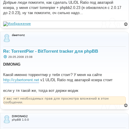
о
Добрые люди помогите, как сделать UL/DL Ratio под аватарой
б
юзера, у меня стоит torrenpier + phpbb2.0.23 (я обновлялся с 2.0.17
щ
е
до 2.0.23), ну так помогите, оч сильно надо...
н
и
е
daemonz
Re: TorrentPier - BitTorrent tracker для phpBB
С
29.05.2008 15:08
о
о
DIMON4G
б
щ
е
Какой именно торрентпир у тебя стоит? У меня на сайте
н
http://cybertorrent.net
v1 UL/DL Ratio под аватарой юзера стоит
и
е
если у тя такой же, тогда вот держи модик
У вас нет необходимых прав для просмотра вложений в этом
сообщении.
DIMON4G2
phpBB 1.0.0