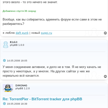
этого везло - то это ничего не значит.
и
е
Добавлено спустя 36 секунд:
Вообще, как вы собираетесь админить форум если сами в этом не
разбираетесь?
я люблю
daft punk
| новый
sugoi.ru
B1zkit
phpBB 1.0.0
С
14.05.2008 18:05
о
о
У меня соединение активное, и дело не в том. Я не могу качать не
б
просто у некоторых, а у многих. На других сайтах у них же
щ
е
нормально всё качается.
н
и
е
DIMON4G
phpBB 1.2.0
Re: TorrentPier - BitTorrent tracker для phpBB
С
19.05.2008 18:39
о