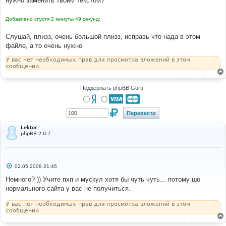
нужно заменить твоим текстом?
н
и
е
Добавлено спустя 2 минуты 49 секунд:
Слушай, плизз, очень большой плизз, исправь что нада в этом
файле, а то очень нужно
У вас нет необходимых прав для просмотра вложений в этом
сообщении.
Поддержать phpBB Guru
Lektor
phpBB 2.0.7
С
02.05.2008 21:46
о
о
Немного? )) Учите пхп и мускул хотя бы чуть чуть... потому шо
б
нормального сайта у вас не получиться.
щ
е
н
У вас нет необходимых прав для просмотра вложений в этом
и
сообщении.
е