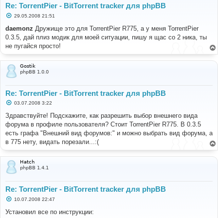
Re: TorrentPier - BitTorrent tracker для phpBB
С
29.05.2008 21:51
о
о
daemonz
Дружище это для TorrentPier R775, а у меня TorrentPier
б
0.3.5, дай плиз модик для моей ситуации, пишу я щас со 2 ника, ты
щ
е
не пугайся просто!
н
и
е
Gostik
phpBB 1.0.0
Re: TorrentPier - BitTorrent tracker для phpBB
С
03.07.2008 3:22
о
о
Здравствуйте! Подскажите, как разрешить выбор внешнего вида
б
форума в профиле пользователя? Стоит TorrentPier R775. В 0.3.5
щ
е
есть графа "Внешний вид форумов:" и можно выбрать вид форума, а
н
в 775 нету, видать порезали...:(
и
е
Hatch
phpBB 1.4.1
Re: TorrentPier - BitTorrent tracker для phpBB
С
10.07.2008 22:47
о
о
Установил все по инструкции:
б