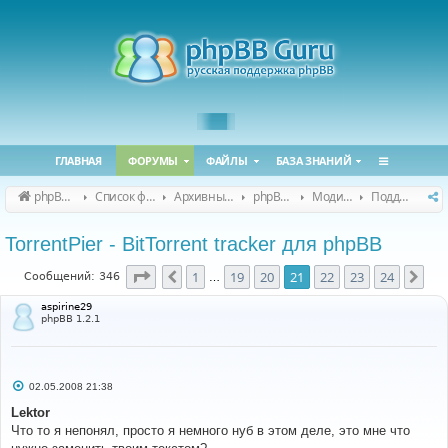
ГЛАВНАЯ
ФОРУМЫ
ФАЙЛЫ
БАЗА ЗНАНИЙ
phpBB Guru
Список форумов
Архивные форумы
phpBB 2.0.x (архив)
Модификация phpBB 2.0.x
Поддержка модов для phpBB 2.0.x
TorrentPier - BitTorrent tracker для phpBB
Страница
21
из
24
1
19
20
21
22
23
24
Пред.
Сле
Сообщений: 346
…
aspirine29
phpBB 1.2.1
С
02.05.2008 21:38
о
о
Lektor
б
Что то я непонял, просто я немного нуб в этом деле, это мне что
щ
е