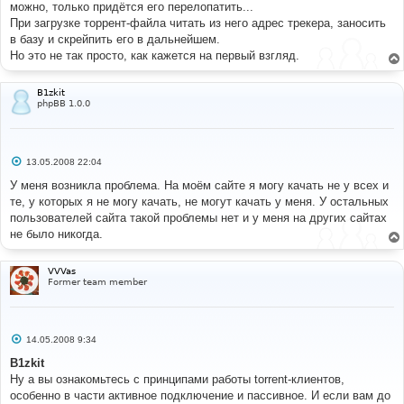
можно, только придётся его перелопатить...
При загрузке торрент-файла читать из него адрес трекера, заносить
в базу и скрейпить его в дальнейшем.
Но это не так просто, как кажется на первый взгляд.
B1zkit
phpBB 1.0.0
С
13.05.2008 22:04
о
о
У меня возникла проблема. На моём сайте я могу качать не у всех и
б
те, у которых я не могу качать, не могут качать у меня. У остальных
щ
е
пользователей сайта такой проблемы нет и у меня на других сайтах
н
не было никогда.
и
е
VVVas
Former team member
С
14.05.2008 9:34
о
о
B1zkit
б
Ну а вы ознакомьтесь с принципами работы torrent-клиентов,
щ
е
особенно в части активное подключение и пассивное. И если вам до
н