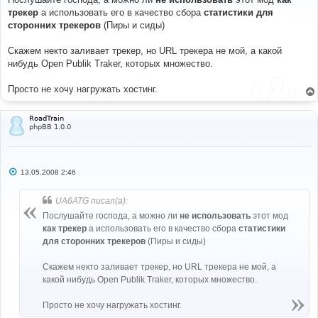
б
трекер
а использовать его в качество сбора
статистики для
щ
е
сторонних трекеров
(Пиры и сиды)
н
и
е
Cкажем некто заливает трекер, но URL трекера не мой, а какой
нибудь Open Publik Traker, которых множество.
Просто не хочу нагружать хостинг.
RoadTrain
phpBB 1.0.0
С
13.05.2008 2:46
о
о
б
UA6ATG писал(а):
щ
е
Послушайте господа, а можно ли
не использовать
этот мод
н
как трекер
а использовать его в качество сбора
статистики
и
е
для сторонних трекеров
(Пиры и сиды)
Cкажем некто заливает трекер, но URL трекера не мой, а
какой нибудь Open Publik Traker, которых множество.
Просто не хочу нагружать хостинг.