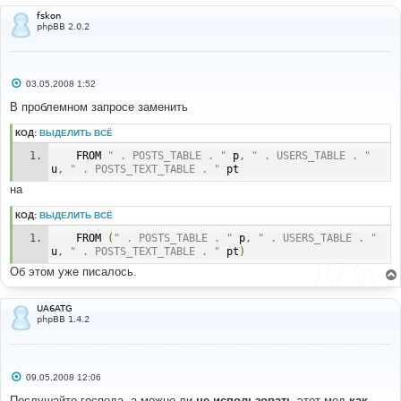
fskon
phpBB 2.0.2
С
03.05.2008 1:52
о
о
В проблемном запросе заменить
б
щ
КОД:
ВЫДЕЛИТЬ ВСЁ
е
н
	FROM 
" . POSTS_TABLE . "
 p
,
" . USERS_TABLE . "
и
е
u
,
" . POSTS_TEXT_TABLE . "
 pt
на
КОД:
ВЫДЕЛИТЬ ВСЁ
	FROM 
(
" . POSTS_TABLE . "
 p
,
" . USERS_TABLE . "
u
,
" . POSTS_TEXT_TABLE . "
 pt
)
Об этом уже писалось.
UA6ATG
phpBB 1.4.2
С
09.05.2008 12:06
о
о
Послушайте господа, а можно ли
не использовать
этот мод
как