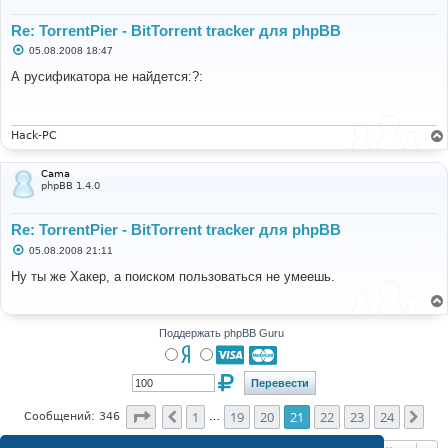
ajax
Re: TorrentPier - BitTorrent tracker для phpBB
ajax
/
html 
images
С
05.08.2008 18:47
images
/
avatars
о
images
/
avatars
/
gallery
о
А русификатора не найдется:?:
б
images
/
flags
щ
images
/
logo
е
images
/
ranks
н
images
/
smiles
и
Hack-PC
е
cache
files
Cama
files
/
thumbs
phpBB 1.4.0
log
triggers
Re: TorrentPier - BitTorrent tracker для phpBB
С
05.08.2008 21:11
о
о
Ну ты же Хакер, а поиском пользоваться не умеешь.
б
щ
е
н
и
Поддержать phpBB Guru
е
Страница
21
из
24
1
19
20
21
22
23
24
Пред.
Сле
Сообщений: 346
…