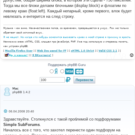
Допустим, общая ширина блока, в котором эти сцылы - 750 пикселей.
н
Тогда мы все блоки делаем блочными (display:block) и флоатим по
и
е
левому краю (float:left). Каждый непарный, кроме первого, влок будет
невлезать и ентерится на след строку.
Музыка - как вино. Некачественная попса, со временем, превращается в уксус.. Рок же только
обретает свой истинный вкус..
Я не нацист. Но когда кто нибудь осмелится высказать криво о моей стране я прихожу в ярость.
Немножко знаю xHTML, CSS, слышал про JavaScript, PHP. Уже год использую и стараюсь понять,
как устроен phpBB.
[
Mozilla Firefox User
] [
Web Dev panel for FF
] [
xHTML 1.0 Strict
] [
Valid CSS 2.1
] [
Да, я маньяк!
] [
Я ВКонтакте!
]
Поддержать phpBB Guru
Mac
phpBB 1.4.2
С
06.04.2008 20:40
о
о
Здравствуйте. Столкнулся с такой проблемой со подфорумами
б
Simple SubForums
.
щ
е
Началось все с того, что захотел перенести один подфорум на
н