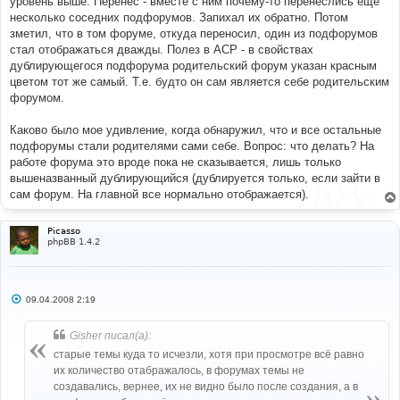
уровень выше. Перенес - вместе с ним почему-то перенеслись еще
и
е
несколько соседних подфорумов. Запихал их обратно. Потом
зметил, что в том форуме, откуда переносил, один из подфорумов
стал отображаться дважды. Полез в ACP - в свойствах
дублирующегося подфорума родительский форум указан красным
цветом тот же самый. Т.е. будто он сам является себе родительским
форумом.
Каково было мое удивление, когда обнаружил, что и все остальные
подфорумы стали родителями сами себе. Вопрос: что делать? На
работе форума это вроде пока не сказывается, лишь только
вышеназванный дублирующийся (дублируется только, если зайти в
сам форум. На главной все нормально отображается).
Picasso
phpBB 1.4.2
С
09.04.2008 2:19
о
о
б
Gisher писал(а):
щ
е
старые темы куда то исчезли, хотя при просмотре всё равно
н
их количество отабражалось, в форумах темы не
и
е
создавались, вернее, их не видно было после создания, а в