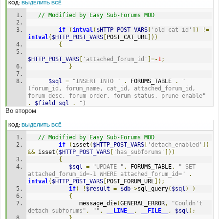
н
КОД:
ВЫДЕЛИТЬ ВСЁ
if
и
е
(
isset
(
$HTTP_POST_VARS
[
'has_subforums'
])
&&
// Modified by Easy Sub-Forums MOD
!
isset
(
$HTTP_POST_VARS
[
'detach_enabled'
]))
{
if
(
intval
(
$HTTP_POST_VARS
[
'old_cat_id'
])
!=
$sql
=
"UPDATE "
.
 FORUMS_TABLE 
.
" 
intval
(
$HTTP_POST_VARS
[
POST_CAT_URL
]))
SET cat_id="
.
intval
(
$HTTP_POST_VARS
[
POST_CAT_URL
])
{
.
" WHERE attached_forum_id="
.
intval
(
$HTTP_POST_VARS
[
POST_FORUM_URL
]);
$HTTP_POST_VARS
[
'attached_forum_id'
]=-
1
;
if
(
!
$result
=
$db
-
}
>
sql_query
(
$sql
)
)
{
$sql
=
"INSERT INTO "
.
 FORUMS_TABLE 
.
" 
						message_die
(
GENERAL_ERROR
,
(forum_id, forum_name, cat_id, attached_forum_id, 
"Couldn't update subforums to new category"
,
""
,
forum_desc, forum_order, forum_status, prune_enable"
__LINE__
,
__FILE__
,
$sql
);
.
$field_sql
.
")
}
Во втором
            VALUES ('"
.
$next_id
.
"', '"
.
str_replace
(
"\'"
,
"''"
,
$HTTP_POST_VARS
[
'forumname'
])
}
.
"', "
.
intval
(
$HTTP_POST_VARS
[
POST_CAT_URL
])
.
", 
КОД:
ВЫДЕЛИТЬ ВСЁ
}
"
.
intval
(
$HTTP_POST_VARS
[
'attached_forum_id'
])
.
", 
// Modified by Easy Sub-Forums MOD
'"
.
str_replace
(
"\'"
,
"''"
,
if
(
isset
(
$HTTP_POST_VARS
[
'detach_enabled'
])
$sql
=
"UPDATE "
.
 FORUMS_TABLE 
.
"
$HTTP_POST_VARS
[
'forumdesc'
])
.
"', $next_order, "
.
&&
 isset
(
$HTTP_POST_VARS
[
'has_subforums'
]))
				SET forum_name = '"
.
intval
(
$HTTP_POST_VARS
[
'forumstatus'
])
.
", "
.
{
str_replace
(
"\'"
,
"''"
,
$HTTP_POST_VARS
[
'forumname'
])
intval
(
$HTTP_POST_VARS
[
'prune_enable'
])
.
$value_sql
$sql
=
"UPDATE "
.
 FORUMS_TABLE
.
" SET 
.
"', cat_id = "
.
.
", "
.
intval
(
$HTTP_POST_VARS
[
'forumthank'
])
.
")"
;
attached_forum_id=-1 WHERE attached_forum_id="
.
intval
(
$HTTP_POST_VARS
[
POST_CAT_URL
])
.
", 
// End Added by Easy Sub-Forums MOD
intval
(
$HTTP_POST_VARS
[
POST_FORUM_URL
]);
attached_forum_id = "
.
if
(
!
$result
=
$db
->
sql_query
(
$sql
)
)
intval
(
$HTTP_POST_VARS
[
'attached_forum_id'
])
.
", 
{
forum_desc = '"
.
str_replace
(
"\'"
,
"''"
,
               message_die
(
GENERAL_ERROR
,
"Couldn't 
$HTTP_POST_VARS
[
'forumdesc'
])
.
"', forum_status = "
detach subforums"
,
""
,
__LINE__
,
__FILE__
,
$sql
);
.
intval
(
$HTTP_POST_VARS
[
'forumstatus'
])
.
", 
}