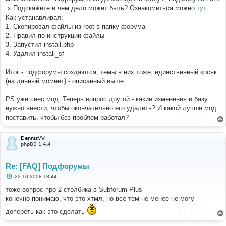
н
<a
href
=
"http://-------------/index.php?
:x Подскажите в чем дело может быть? Ознакомиться можно
тут
и
PHPSESSID=3dd046aa1b93d62fca6db75e624ac630&board=117.
е
Как устанавливал:
0"
title
=
"Нет новых сообщений (Тем: 0, Сообщений: 
1. Скопировал файлы из root в папку форума
0)"
>
РОКЕРЫ И МЕТАЛЛИСТЫ
</a><br/>
2. Правил по инструкции файлы
</span></td></tr></table>
</td>
3. Запустил install.php
4. Удалил install_sf
Итог - подфорумы создаются, темы в них тоже, единственный косяк
(на данный момент) - описанный выше.
PS уже снес мод. Теперь вопрос другой - какие изменения в базу
нужно внести, чтобы окончательно его удалить? И какой лучше мод
поставить, чтобы без проблем работал?
DennisVV
phpBB 1.4.4
Re: [FAQ] Подфорумы
С
22.10.2008 13:44
о
о
тоже вопрос про 2 столбика в Subforum Plus
б
конечно понимаю, что это хтмл, но все тем не менее не могу
щ
е
допереть как это сделать
н
и
е