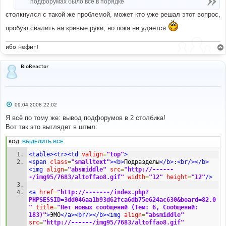
подфорумах было всё в порядке
столкнулся с такой же проблемой, может кто уже решал этот вопрос,
пробую свалить на кривые руки, но пока не удается
ибо нефиг!
BioReactor
С
09.04.2008 22:02
о
о
Я всё по тому же: вывод подфорумов в 2 столбика!
б
Вот так это выглядет в штмл:
щ
е
н
КОД:
ВЫДЕЛИТЬ ВСЁ
и
е
<table><tr><td
valign
=
"top"
>
<span
class
=
"smalltext"
><b>
Подразделы
</b>
:
<br/></b>
<img
align
=
"absmiddle"
src
=
"http://------
-/img95/7683/altoffao8.gif"
width
=
"12"
height
=
"12"
/>
<a
href
=
"http://-------/index.php?
PHPSESSID=3dd046aa1b93d62fca6db75e624ac630&board=82.0
"
title
=
"Нет новых сообщений (Тем: 6, Сообщений: 
183)"
>
ЭМО
</a><br/></b><img
align
=
"absmiddle"
src
=
"http://------/img95/7683/altoffao8.gif"