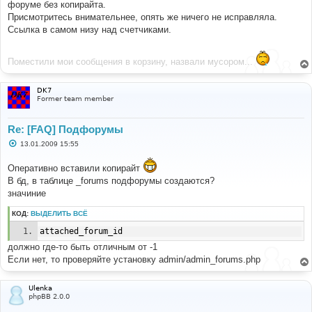
форуме без копирайта.
Присмотритесь внимательнее, опять же ничего не исправляла.
Ссылка в самом низу над счетчиками.
Поместили мои сообщения в корзину, назвали мусором...
DK7
Former team member
Re: [FAQ] Подфорумы
С
13.01.2009 15:55
о
о
Оперативно вставили копирайт
б
щ
В бд, в таблице _forums подфорумы создаются?
е
значиние
н
и
е
КОД:
ВЫДЕЛИТЬ ВСЁ
attached_forum_id
должно где-то быть отличным от -1
Если нет, то проверяйте установку admin/admin_forums.php
Ulenka
phpBB 2.0.0