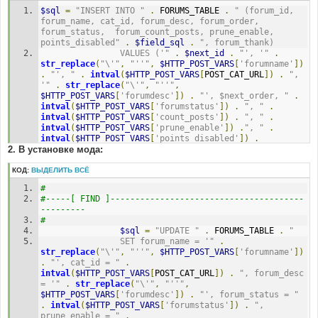
#
$sql
=
"INSERT INTO "
.
 FORUMS_TABLE 
.
" (forum_id, 
#-----[ REPLACE WITH ]-------------------------------
forum_name, cat_id, forum_desc, forum_order, 
---------
forum_status,  forum_count_posts, prune_enable, 
#
points_disabled"
.
$field_sql
.
", forum_thank)
// Modified by Easy Sub-Forums MOD
				VALUES ('"
.
$next_id
.
"', '"
.
str_replace
(
"\'"
,
"''"
,
$HTTP_POST_VARS
[
'forumname'
])
if
(
intval
(
$HTTP_POST_VARS
[
'old_cat_id'
])
.
"', "
.
intval
(
$HTTP_POST_VARS
[
POST_CAT_URL
])
.
", 
!=
intval
(
$HTTP_POST_VARS
[
POST_CAT_URL
]))
'"
.
str_replace
(
"\'"
,
"''"
,
{
$HTTP_POST_VARS
[
'forumdesc'
])
.
"', $next_order, "
.
intval
(
$HTTP_POST_VARS
[
'forumstatus'
])
.
", "
.
$HTTP_POST_VARS
[
'attached_forum_id'
]=-
1
;
intval
(
$HTTP_POST_VARS
[
'count_posts'
])
.
", "
.
}
intval
(
$HTTP_POST_VARS
[
'prune_enable'
])
.
", "
.
intval
(
$HTTP_POST_VARS
[
'points_disabled'
])
.
$sql
=
"INSERT INTO "
.
 FORUMS_TABLE 
.
" 
2. В установке мода:
$value_sql
.
", "
.
(forum_id, forum_name, cat_id, attached_forum_id, 
intval
(
$HTTP_POST_VARS
[
'forumthank'
])
.
")"
;
forum_desc, forum_order, forum_status, prune_enable"
КОД:
ВЫДЕЛИТЬ ВСЁ
.
$field_sql
.
")
				VALUES ('"
.
$next_id
.
"', '"
.
#
str_replace
(
"\'"
,
"''"
,
$HTTP_POST_VARS
[
'forumname'
])
#-----[ FIND ]---------------------------------------
.
"', "
.
intval
(
$HTTP_POST_VARS
[
POST_CAT_URL
])
.
", 
---------
"
.
intval
(
$HTTP_POST_VARS
[
'attached_forum_id'
])
.
", 
#
'"
.
str_replace
(
"\'"
,
"''"
,
$sql
=
"UPDATE "
.
 FORUMS_TABLE 
.
"
$HTTP_POST_VARS
[
'forumdesc'
])
.
"', $next_order, "
.
				SET forum_name = '"
.
intval
(
$HTTP_POST_VARS
[
'forumstatus'
])
.
", "
.
str_replace
(
"\'"
,
"''"
,
$HTTP_POST_VARS
[
'forumname'
])
intval
(
$HTTP_POST_VARS
[
'prune_enable'
])
.
$value_sql
.
"', cat_id = "
.
.
")"
;
intval
(
$HTTP_POST_VARS
[
POST_CAT_URL
])
.
", forum_desc 
// End Added by Easy Sub-Forums MOD
= '"
.
str_replace
(
"\'"
,
"''"
,
$HTTP_POST_VARS
[
'forumdesc'
])
.
"', forum_status = "
.
intval
(
$HTTP_POST_VARS
[
'forumstatus'
])
.
", 
prune_enable = "
.