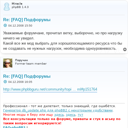
Miracle
phpBB 1.4.3
Re: [FAQ] Подфорумы
С
04.12.2008 15:50
о
о
Уважаемые форумчане, прочитал ветку, выборочно, но про нагрузку
б
ничего не увидел.
щ
е
Какой все же мод выбрать для хорошопосещаемого ресурса что бы
н
не создавать не нужных нагрузок, необходима одноуровневость.
и
е
Поручик
Former team member
Re: [FAQ] Подфорумы
С
04.12.2008 16:05
о
о
http://www.phpbbguru.net/community/topi ... ml#p151764
б
щ
е
н
и
Профессионал - тот же дилетант, только знающий, где ошибётся.
е
Генератор db_update.php для phpBB2 с некоторыми удобствами
.
Многие моды я беру или ищу
здесь
,
здесь
,
тут
Все консультации только на форуме, приваты и стук в аську по
таким вопросам игнорируются!
FAQ-phpBB3
|