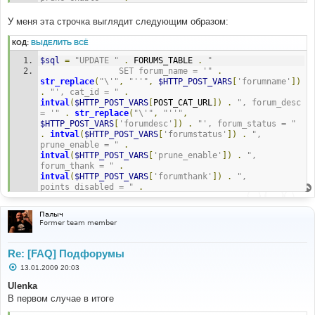
intval
(
$HTTP_POST_VARS
[
'prune_enable'
])
.
"
				WHERE forum_id = "
.
У меня эта строчка выглядит следующим образом:
intval
(
$HTTP_POST_VARS
[
POST_FORUM_URL
]);
КОД:
ВЫДЕЛИТЬ ВСЁ
#
$sql
=
"UPDATE "
.
 FORUMS_TABLE 
.
"
#-----[ REPLACE WITH ]-------------------------------
				SET forum_name = '"
.
---------
str_replace
(
"\'"
,
"''"
,
$HTTP_POST_VARS
[
'forumname'
])
#
.
"', cat_id = "
.
// Modified by Easy Sub-Forums MOD
intval
(
$HTTP_POST_VARS
[
POST_CAT_URL
])
.
", forum_desc 
if
= '"
.
str_replace
(
"\'"
,
"''"
,
(
isset
(
$HTTP_POST_VARS
[
'detach_enabled'
])
&&
$HTTP_POST_VARS
[
'forumdesc'
])
.
"', forum_status = "
isset
(
$HTTP_POST_VARS
[
'has_subforums'
]))
.
intval
(
$HTTP_POST_VARS
[
'forumstatus'
])
.
", 
{
prune_enable = "
.
$sql
=
"UPDATE "
.
 FORUMS_TABLE
.
" SET 
intval
(
$HTTP_POST_VARS
[
'prune_enable'
])
.
", 
attached_forum_id=-1 WHERE attached_forum_id="
.
forum_thank = "
.
intval
(
$HTTP_POST_VARS
[
POST_FORUM_URL
]);
intval
(
$HTTP_POST_VARS
[
'forumthank'
])
.
", 
if
(
!
$result
=
$db
->
sql_query
(
$sql
)
)
points_disabled = "
.
{
intval
(
$HTTP_POST_VARS
[
'points_disabled'
])
.
"
					message_die
(
GENERAL_ERROR
,
				WHERE forum_id = "
.
"Couldn't detach subforums"
,
""
,
__LINE__
,
__FILE__
,
Палыч
intval
(
$HTTP_POST_VARS
[
POST_FORUM_URL
]);
$sql
);
Former team member
}
}
Re: [FAQ] Подфорумы
С
13.01.2009 20:03
if
(
intval
(
$HTTP_POST_VARS
[
'old_cat_id'
])
о
!=
intval
(
$HTTP_POST_VARS
[
POST_CAT_URL
]))
о
Ulenka
б
{
В первом случае в итоге
щ
$HTTP_POST_VARS
[
'attached_forum_id'
]=
е
-
1
;