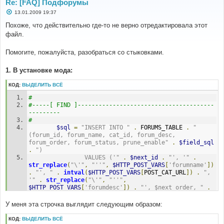
Re: [FAQ] Подфорумы
С
13.01.2009 19:37
о
о
Похоже, что действительно где-то не верно отредактировала этот
б
файл.
щ
е
н
Помогите, пожалуйста, разобраться со стыковками.
и
е
1. В установке мода:
КОД:
ВЫДЕЛИТЬ ВСЁ
#
#-----[ FIND ]---------------------------------------
---------
#
$sql
=
"INSERT INTO "
.
 FORUMS_TABLE 
.
" 
(forum_id, forum_name, cat_id, forum_desc, 
forum_order, forum_status, prune_enable"
.
$field_sql
.
")
				VALUES ('"
.
$next_id
.
"', '"
.
str_replace
(
"\'"
,
"''"
,
$HTTP_POST_VARS
[
'forumname'
])
.
"', "
.
intval
(
$HTTP_POST_VARS
[
POST_CAT_URL
])
.
", 
'"
.
str_replace
(
"\'"
,
"''"
,
$HTTP_POST_VARS
[
'forumdesc'
])
.
"', $next_order, "
.
intval
(
$HTTP_POST_VARS
[
'forumstatus'
])
.
", "
.
intval
(
$HTTP_POST_VARS
[
'prune_enable'
])
.
$value_sql
У меня эта строчка выглядит следующим образом:
.
")"
;
КОД:
ВЫДЕЛИТЬ ВСЁ