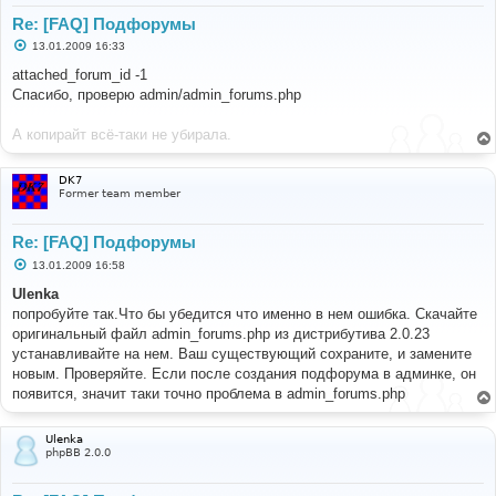
Re: [FAQ] Подфорумы
С
13.01.2009 16:33
о
о
attached_forum_id -1
б
Спасибо, проверю admin/admin_forums.php
щ
е
н
А копирайт всё-таки не убирала.
и
е
DK7
Former team member
Re: [FAQ] Подфорумы
С
13.01.2009 16:58
о
о
Ulenka
б
попробуйте так.Что бы убедится что именно в нем ошибка. Скачайте
щ
е
оригинальный файл admin_forums.php из дистрибутива 2.0.23
н
устанавливайте на нем. Ваш существующий сохраните, и замените
и
е
новым. Проверяйте. Если после создания подфорума в админке, он
появится, значит таки точно проблема в admin_forums.php
Ulenka
phpBB 2.0.0