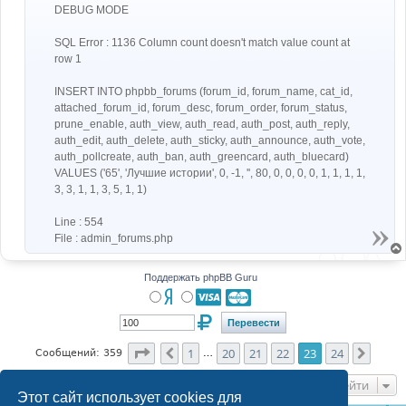
attached_forum_id = "
.
DEBUG MODE
intval
(
$HTTP_POST_VARS
[
'attached_forum_id'
])
.
", 
forum_desc = '"
.
str_replace
(
"\'"
,
"''"
,
$HTTP_POST_VARS
[
'forumdesc'
])
.
"', forum_status = "
SQL Error : 1136 Column count doesn't match value count at
.
intval
(
$HTTP_POST_VARS
[
'forumstatus'
])
.
", 
row 1
prune_enable = "
.
intval
(
$HTTP_POST_VARS
[
'prune_enable'
])
.
", 
INSERT INTO phpbb_forums (forum_id, forum_name, cat_id,
forum_thank = "
.
attached_forum_id, forum_desc, forum_order, forum_status,
intval
(
$HTTP_POST_VARS
[
'forumthank'
])
.
", 
points_disabled = "
.
prune_enable, auth_view, auth_read, auth_post, auth_reply,
intval
(
$HTTP_POST_VARS
[
'points_disabled'
])
.
"
auth_edit, auth_delete, auth_sticky, auth_announce, auth_vote,
            WHERE forum_id = "
.
auth_pollcreate, auth_ban, auth_greencard, auth_bluecard)
intval
(
$HTTP_POST_VARS
[
POST_FORUM_URL
]);
VALUES ('65', 'Лучшие истории', 0, -1, '', 80, 0, 0, 0, 0, 1, 1, 1, 1,
// End Added by Easy Sub-Forums MOD
3, 3, 1, 1, 3, 5, 1, 1)
Line : 554
File : admin_forums.php
Поддержать phpBB Guru
Страница
23
из
24
1
20
21
22
23
24
Пред.
След.
Сообщений: 359
…
Перейти
Этот сайт использует cookies для