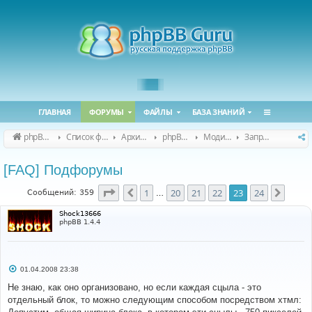
ГЛАВНАЯ
ФОРУМЫ
ФАЙЛЫ
БАЗА ЗНАНИЙ
phpBB Guru
Список форумов
Архивные форумы
phpBB 2.0.x (архив)
Модификация phpBB 2.0.x
Запросы модов для phpBB 2.0.x
[FAQ] Подфорумы
Страница
23
из
24
1
20
21
22
23
24
Пред.
След.
Сообщений: 359
…
Shock13666
phpBB 1.4.4
С
01.04.2008 23:38
о
о
Не знаю, как оно организовано, но если каждая сцыла - это
б
отдельный блок, то можно следующим способом посредством хтмл:
щ
е