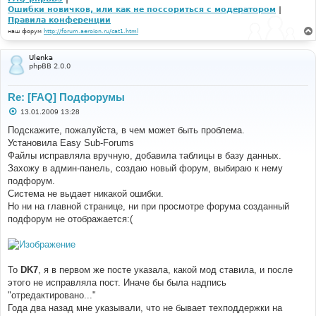
Ошибки новичков, или как не поссориться с модератором
|
Правила конференции
наш форум
http://forum.aeroion.ru/cat1.html
Ulenka
phpBB 2.0.0
Re: [FAQ] Подфорумы
С
13.01.2009 13:28
о
о
Подскажите, пожалуйста, в чем может быть проблема.
б
Установила Easy Sub-Forums
щ
е
Файлы исправляла вручную, добавила таблицы в базу данных.
н
Захожу в админ-панель, создаю новый форум, выбираю к нему
и
е
подфорум.
Система не выдает никакой ошибки.
Но ни на главной странице, ни при просмотре форума созданный
подфорум не отображается:(
To
DK7
, я в первом же посте указала, какой мод ставила, и после
этого не исправляла пост. Иначе бы была надпись
"отредактировано..."
Года два назад мне указывали, что не бывает техподдержки на