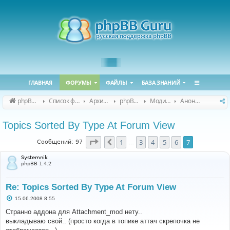
ГЛАВНАЯ
ФОРУМЫ
ФАЙЛЫ
БАЗА ЗНАНИЙ
phpBB Guru
Список форумов
Архивные форумы
phpBB 2.0.x (архив)
Модификация phpBB 2.0.x
Анонсы и поддержка модов для phpBB 2.0.x
Topics Sorted By Type At Forum View
Страница
7
из
7
1
3
4
5
6
7
Пред.
Сообщений: 97
…
Systemnik
phpBB 1.4.2
Re: Topics Sorted By Type At Forum View
С
15.06.2008 8:55
о
о
Странно аддона для Attachment_mod нету..
б
выкладываю свой.. (просто когда в топике аттач скрепочка не
щ
е