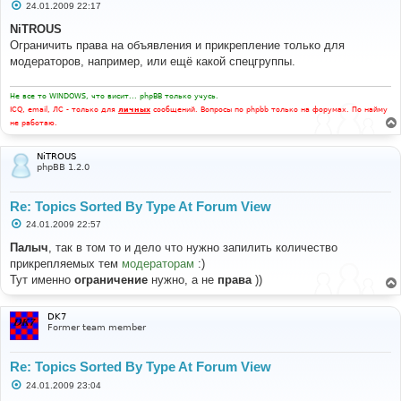
С
24.01.2009 22:17
о
о
NiTROUS
б
Ограничить права на объявления и прикрепление только для
щ
е
модераторов, например, или ещё какой спецгруппы.
н
и
е
Не все то WINDOWS, что висит... phpBB только учусь.
ICQ, email, ЛС - только для
личных
сообщений. Вопросы по phpbb только на форумах. По найму
не работаю.
NiTROUS
phpBB 1.2.0
Re: Topics Sorted By Type At Forum View
С
24.01.2009 22:57
о
о
Палыч
, так в том то и дело что нужно запилить количество
б
прикрепляемых тем
модераторам
:)
щ
е
Тут именно
ограничение
нужно, а не
права
))
н
и
е
DK7
Former team member
Re: Topics Sorted By Type At Forum View
С
24.01.2009 23:04
о