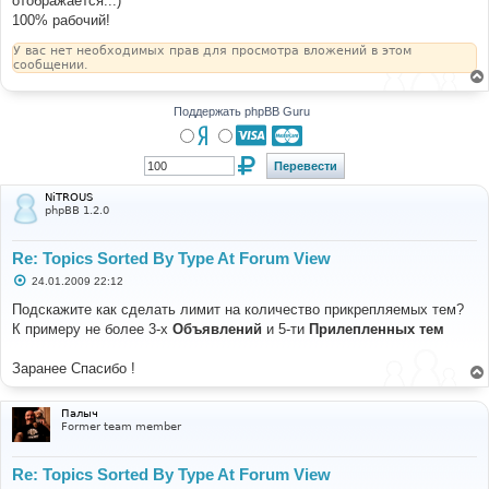
отображается...)
н
100% рабочий!
и
е
У вас нет необходимых прав для просмотра вложений в этом
сообщении.
Поддержать phpBB Guru
NiTROUS
phpBB 1.2.0
Re: Topics Sorted By Type At Forum View
С
24.01.2009 22:12
о
о
Подскажите как сделать лимит на количество прикрепляемых тем?
б
К примеру не более 3-х
Объявлений
и 5-ти
Прилепленных тем
щ
е
н
Заранее Спасибо !
и
е
Палыч
Former team member
Re: Topics Sorted By Type At Forum View