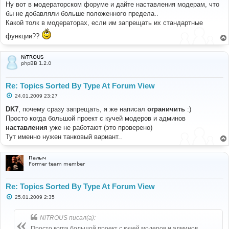
о
Ну вот в модераторском форуме и дайте наставления модерам, что
б
бы не добавляли больше положенного предела..
щ
е
Какой толк в модераторах, если им запрещать их стандартные
н
и
функции??
е
NiTROUS
phpBB 1.2.0
Re: Topics Sorted By Type At Forum View
С
24.01.2009 23:27
о
о
DK7
, почему сразу запрещать, я же написал
ограничить
:)
б
Просто когда большой проект с кучей модеров и админов
щ
е
наставления
уже не работают (это проверено)
н
Тут именно нужен танковый вариант..
и
е
Палыч
Former team member
Re: Topics Sorted By Type At Forum View
С
25.01.2009 2:35
о
о
б
NiTROUS писал(а):
щ
е
Просто когда большой проект с кучей модеров и админов