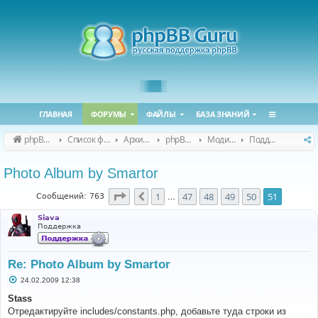
ГЛАВНАЯ
ФОРУМЫ
ФАЙЛЫ
БАЗА ЗНАНИЙ
phpBB Guru
Список форумов
Архивные форумы
phpBB 2.0.x (архив)
Модификация phpBB 2.0.x
Поддержка модов для phpBB 2.0.x
Photo Album by Smartor
Страница
51
из
51
1
47
48
49
50
51
Пред.
Сообщений: 763
…
Siava
Поддержка
Re: Photo Album by Smartor
С
24.02.2009 12:38
о
о
Stass
б
Отредактируйте includes/constants.php, добавьте туда строки из
щ