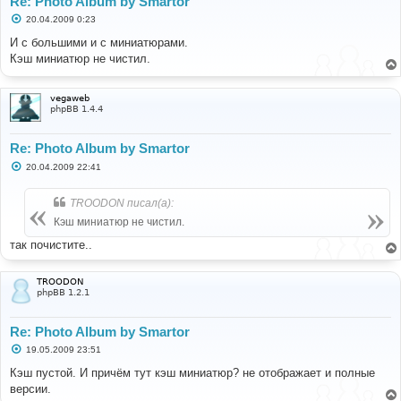
Re: Photo Album by Smartor
С
20.04.2009 0:23
о
о
И с большими и с миниатюрами.
б
Кэш миниатюр не чистил.
щ
е
н
и
vegaweb
е
phpBB 1.4.4
Re: Photo Album by Smartor
С
20.04.2009 22:41
о
о
б
TROODON писал(а):
щ
е
Кэш миниатюр не чистил.
н
и
так почистите..
е
TROODON
phpBB 1.2.1
Re: Photo Album by Smartor
С
19.05.2009 23:51
о
о
Кэш пустой. И причём тут кэш миниатюр? не отображает и полные
б
версии.
щ