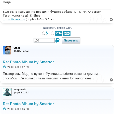
е
мода.
н
и
е
Еще одно нарушение правил и будете забанены. © Mr. Anderson
Ты очистил кеш? © Sheer
https://siava.ru
(phpbb
2.0.x
3.5.x)
Поддержать phpBB Guru
Stass
phpBB 1.4.2
Re: Photo Album by Smartor
С
24.02.2009 17:09
о
о
Повторюсь. Мод не нужен. Функции альбома решены другим
б
способом. Он только глаза мозолит и error log наполняет
щ
е
н
и
vegaweb
е
phpBB 1.4.4
Re: Photo Album by Smartor
С
26.02.2009 16:08
о