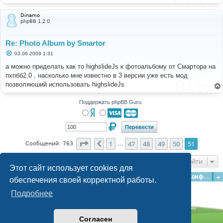
е
н
и
Dinamo
е
phpBB 1.2.0
Re: Photo Album by Smartor
С
03.06.2009 1:31
о
о
а можно приделать как то highslideJs к фотоальбому от Смартора на
б
пхпбб2.0 , насколько мне известно в 3 версии уже есть мод
щ
е
позволяюший использовать highslideJs
н
и
е
Поддержать phpBB Guru
Страница
51
из
51
1
47
48
49
50
51
Пред.
Сообщений: 763
…
Перейти
Этот сайт использует cookies для
Главная
Форумы
Наша команда
О команде
Конфиденциальность
обеспечения своей корректной работы.
Подробнее
Time: 0.172s
| Peak Memory Usage: 2.99 МБ | GZIP: Off |
Queries: 40
© phpBB Guru, 2004—2026
Согласен
Powered by
phpBB