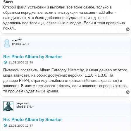
о
Stass
б
Открой файл установки и выполни все тоже самое, только в
щ
е
обратном порядке. т.е. если в инструкции написано - add after -
н
находишь то, что было добавлено и удаляешь и т.д. плюс -
и
е
удаляешь все таблицы, связанные с модом. Если я тебя правильно
понял..
vlad77
phpBB 1.4.4
Re: Photo Album by Smartor
С
11.03.2009 21:48
о
о
Пытаюсь поставить Album Category Hierarchy, у меня денвер от этого
б
мода зависает, на обоих доступных версиях: 1.1.0 и 1.3.0. На
щ
е
денвере РНР4, страницу альбома открывает (белого экрана нет) и
н
зависает. В инете тестировать боюсь, если повиснет сервер хостера,
и
е
то проблем будет выше крыши.
vegaweb
phpBB 1.4.4
Re: Photo Album by Smartor
С
12.03.2009 12:47
о