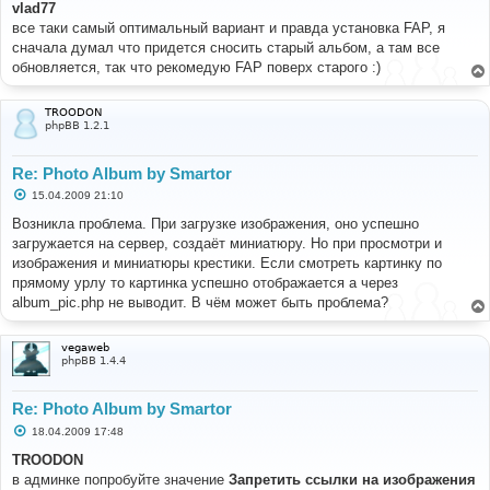
о
vlad77
б
все таки самый оптимальный вариант и правда установка FAP, я
щ
е
сначала думал что придется сносить старый альбом, а там все
н
обновляется, так что рекомедую FAP поверх старого :)
и
е
TROODON
phpBB 1.2.1
Re: Photo Album by Smartor
С
15.04.2009 21:10
о
о
Возникла проблема. При загрузке изображения, оно успешно
б
загружается на сервер, создаёт миниатюру. Но при просмотри и
щ
е
изображения и миниатюры крестики. Если смотреть картинку по
н
прямому урлу то картинка успешно отображается а через
и
е
album_pic.php не выводит. В чём может быть проблема?
vegaweb
phpBB 1.4.4
Re: Photo Album by Smartor
С
18.04.2009 17:48
о
о
TROODON
б
в админке попробуйте значение
Запретить ссылки на изображения
щ