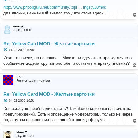
о
о
http://www.phpbbguru.net/community/topi ... ings%20mod
б
для двойки, ближайший аналог, тому что стоит здесь.
щ
е
н
и
savage
е
phpBB 1.0.0
Re: Yellow Card MOD - Желтые карточки
С
04.02.2009 10:00
о
о
Искал в поиске, но не нашел... Можно ли сделать отправку личного
б
сообщения модератору при жалобе, и оставить отправку письма??
щ
е
н
и
DK7
е
Former team member
Re: Yellow Card MOD - Желтые карточки
С
04.02.2009 19:51
о
о
Democracy не пробовали ставить? Там более совершенная система
б
предупреждений. Есть и оповещение модераторам, только не через
щ
е
лс, а путем оповещения на главной странице форума.
н
и
е
Maru.T
phpBB 1.2.0