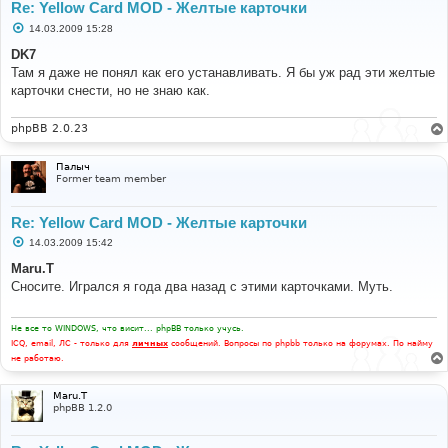
Re: Yellow Card MOD - Желтые карточки
С
14.03.2009 15:28
о
о
DK7
б
Там я даже не понял как его устанавливать. Я бы уж рад эти желтые
щ
е
карточки снести, но не знаю как.
н
и
е
phpBB 2.0.23
Палыч
Former team member
Re: Yellow Card MOD - Желтые карточки
С
14.03.2009 15:42
о
о
Maru.T
б
Сносите. Игрался я года два назад с этими карточками. Муть.
щ
е
н
и
Не все то WINDOWS, что висит... phpBB только учусь.
е
ICQ, email, ЛС - только для
личных
сообщений. Вопросы по phpbb только на форумах. По найму
не работаю.
Maru.T
phpBB 1.2.0