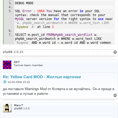
DEBUG MODE
SQL 
Error
:
1064
You
 have an error 
in
 your SQL 
syntax
;
 check the manual that corresponds to your 
MySQL
 server version 
for
 the right syntax to 
use
 near 
'w, phpbb_search_wordmatch m WHERE w.word_text LIKE 
'
Будина
' A'
 at line 
2
SELECT m
.
post_id 
FROMphpbb_search_wordlist
 w
,
phpbb_search_wordmatch m WHERE w
.
word_text LIKE 
'Будина'
 AND m
.
word_id 
=
 w
.
word_id AND w
.
word_common 
<>
1
phpBB 2.0.23
Line
:
346
File
:
 search
.
php
DK7
Former team member
Re: Yellow Card MOD - Желтые карточки
С
14.03.2009 15:10
о
о
да поставьте Warnings Mod от Ксперта и не мучайтесь. Он и проще в
б
установке и лучше в работе.
щ
е
н
и
Maru.T
е
phpBB 1.2.0