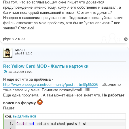
При том, что во всплывающем окне пишет что добавится
предупреждение именно тому, кому я его собственно и выдавал, а
баниться последний написавший в теме - С этим что делать?
Наверно я накосячил при установке. Подскажите пожалуйста, какие
файлы отвечают за мою проблему, что бы не "устанавливать" все
заново? Спасибо!
phpBB 2.0.23
Maru.T
phpBB 1.2.0
Re: Yellow Card MOD - Желтые карточки
С
14.03.2009 11:23
о
о
И еще вот что за проблема -
б
http://www.phpbbguru.net/community/post ... tml#p85226
- абсолютно
щ
е
тоже самое и у меня. Помогите пожалуйста!!!!!!!!!
н
Еще одна проблема... А там может еще черт знает что.
Не работает
и
е
поиск по форуму
Пишет:
КОД:
ВЫДЕЛИТЬ ВСЁ
Could
not
 obtain matched posts list