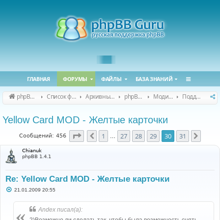
ГЛАВНАЯ
ФОРУМЫ
ФАЙЛЫ
БАЗА ЗНАНИЙ
phpBB Guru
Список форумов
Архивные форумы
phpBB 2.0.x (архив)
Модификация phpBB 2.0.x
Поддержка модов для phpBB 2.0.x
Yellow Card MOD - Желтые карточки
Страница
30
из
31
1
27
28
29
30
31
Пред.
След.
Сообщений: 456
…
Chianuk
phpBB 1.4.1
Re: Yellow Card MOD - Желтые карточки
С
21.01.2009 20:55
о
о
б
Andex писал(а):
щ
е