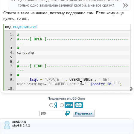
2)Возможно ли сделать так, чтобы была возможность снять
н
только одно замечание зеленой картой, а не все сразу?
и
е
Ответа в теме не нашел, поэтому подправил сам. Если кому еще
нужно, то вот:
КОД:
ВЫДЕЛИТЬ ВСЁ
#
#-----[ OPEN ]---------------------------------------
---
#
card
.
php
#
#-----[ FIND ]---------------------------------------
---
#
$sql
=
'UPDATE '
.
 USERS_TABLE 
.
' SET 
user_warnings="0" WHERE user_id="'
.
$poster_id
.
'"'
;
#
#-----[ REPLACE WITH ]-------------------------------
Поддержать phpBB Guru
-----------
#
$warn
=
$the_user
[
'user_warnings'
];
if
(
$warn
!=
"0"
)
$warn
=
$warn
-
1
;
$sql
=
'UPDATE '
.
 USERS_TABLE 
.
' SET 
antd2000
user_warnings="'
.
$warn
.
'" WHERE 
phpBB 1.4.2
user_id="'
.
$poster_id
.
'"'
;