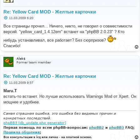
Re: Yellow Card MOD - Желтые карточки
С
11.03.2009 6:20
о
о
Все страницы прочел... Ничего, никто, не говорил о совместимости
б
версий. "yellow_card_1.4.12em" встанет на "phpBB 2.0.23" ? Кто
щ
е
нибудь устанавливал, все работает? Без сюрпризов?
н
и
Спасибо!
е
Alek$
Former team member
Re: Yellow Card MOD - Желтые карточки
С
11.03.2009 9:57
о
о
Maru.T
б
встать-то встанет. Но лучше использовать Warnings Mod от Xpert. Он
щ
е
мощнее и удобнее.
н
и
е
Самая страшная ошибка, это ошибка без видимых причин и
конкретных последствий.
phpBB3 [db_update.php generator]
Первая помощь по всем phpBB-вопросам:
phpBB2
и
phpBB3
FAQ;
Правила общения
;
Все консультации в icq или личке - на платной основе.