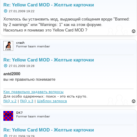
#
Re: Yellow Card MOD - Желтые карточки
#-----[ SAVE/CLOSE ALL FILES ]-----------------------
С
27.01.2009 19:22
-------------------
о
#
о
Хотелось бы установить мод, выдающий собщения вроде "Banned:
б
# EoM
by 2 warnings" или "Warnings: 1" как на этом форуме.
щ
е
Насколько я понимаю это Yellow Card MOD ?
н
и
е
crash
Former team member
Re: Yellow Card MOD - Желтые карточки
С
27.01.2009 19:28
о
о
antd2000
б
вы не правильно понимаете
щ
е
н
и
Как правильно задавать вопросы
е
Для особо одаренных: поиск - это есть круто.
FAQ v.2
|
FAQ v.3
|
Шаблон запроса
DK7
Former team member
Re: Yellow Card MOD - Желтые карточки
С
27.01.2009 19:29