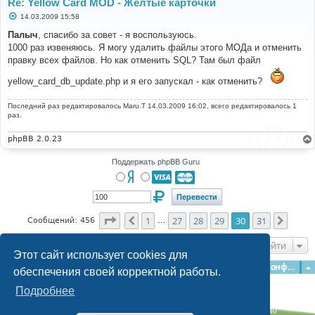
Re: Yellow Card MOD - Желтые карточки
С
14.03.2009 15:58
о
о
Палыч
, спасибо за совет - я воспользуюсь.
б
1000 раз извеняюсь. Я могу удалить файлы этого МОДа и отменить
щ
е
правку всех файлов. Но как отменить SQL? Там был файл
н
и
yellow_card_db_update.php и я его запускал - как отменить?
е
Последний раз редактировалось
Maru.T
14.03.2009 16:02, всего редактировалось 1
раз.
phpBB 2.0.23
Поддержать phpBB Guru
Страница
30
из
31
1
27
28
29
30
31
Пред.
След.
Сообщений: 456
…
Перейти
Этот сайт использует cookies для
Главная
Форумы
Наша команда
О команде
Конфиденциальность
обеспечения своей корректной работы.
Подробнее
Time: 0.163s
| Peak Memory Usage: 3.07 МБ | GZIP: Off |
Queries: 40