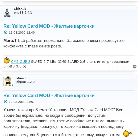
Chianuk
phpBB 1.4.1
Re: Yellow Card MOD - Желтые карточки
С
11.03.2009 12:40
о
о
Maru.T
Всё работает нормально. За исключением пресловутого
б
конфликта с mass delete posts...
щ
е
н
и
е
CMS GURU
SLAED 2.7 Lite (CMS SLAED 2.6 Lite с интегрированным
phpBB 3.0.5)
Maru.T
phpBB 1.2.0
Re: Yellow Card MOD - Желтые карточки
С
13.03.2009 21:57
о
о
У меня такая проблема: Установил МОД "Yellow Card MOD" Все
б
вроде бы нормально, но когда в сообщении, допустим
щ
е
пользователю, оставившем третье сообщение в теме, выдаешь
н
карточку (выдавал красную), то карточка выдается последнему
и
е
написавшему сообщение в этой теме, а не тому, кому я хотел!