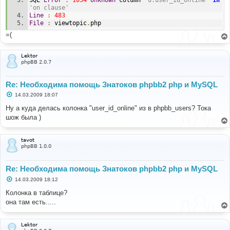
'on clause'
Line
:
483
File
:
 viewtopic
.
php
=(
Lektor
phpBB 2.0.7
Re: Необходима помощь Знатоков phpbb2 php и MySQL
С
14.03.2009 18:07
о
о
Ну а куда делась колонка "user_id_online" из в phpbb_users? Тока
б
шож была )
щ
е
н
и
tavot
е
phpBB 1.0.0
Re: Необходима помощь Знатоков phpbb2 php и MySQL
С
14.03.2009 18:12
о
о
Колонка в таблице?
б
она там есть.....
щ
е
н
и
Lektor
е