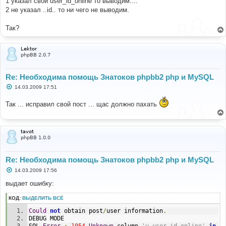
1 указал свой user_id_online то выводим....
else
2 не указал ..id.. то ни чего не выводим.
{
$icq_status_img
=
''
;
$icq_img
=
''
;
Так?
$icq
=
''
;
}
Lektor
phpBB 2.0.7
Re: Необходима помощь Знатоков phpbb2 php и MySQL
С
14.03.2009 17:51
о
о
Так ... исправил свой пост ... щас должно пахать
б
щ
е
н
и
tavot
е
phpBB 1.0.0
Re: Необходима помощь Знатоков phpbb2 php и MySQL
С
14.03.2009 17:56
о
о
выдает ошибку:
б
щ
КОД:
ВЫДЕЛИТЬ ВСЁ
е
н
Could
not
 obtain post
/
user information
.
и
е
DEBUG MODE
SQL 
Error
:
1054
Unknown
 column 
'u.user_id_online'
in