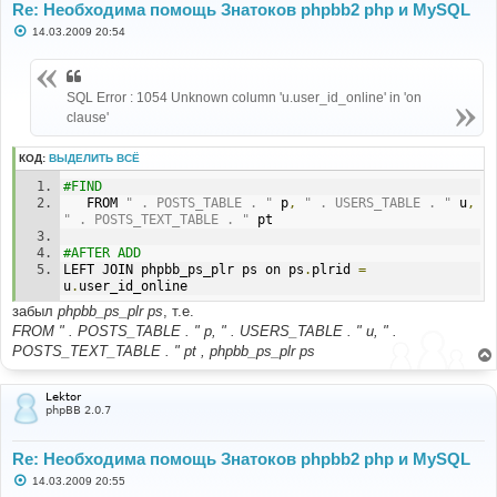
Re: Необходима помощь Знатоков phpbb2 php и MySQL
С
14.03.2009 20:54
о
о
б
щ
SQL Error : 1054 Unknown column 'u.user_id_online' in 'on
е
н
clause'
и
е
КОД:
ВЫДЕЛИТЬ ВСЁ
#FIND
   FROM 
" . POSTS_TABLE . "
 p
,
" . USERS_TABLE . "
 u
,
" . POSTS_TEXT_TABLE . "
 pt
#AFTER ADD
LEFT JOIN phpbb_ps_plr ps on ps
.
plrid 
=
u
.
user_id_online
забыл
phpbb_ps_plr ps
, т.е.
FROM " . POSTS_TABLE . " p, " . USERS_TABLE . " u, " .
POSTS_TEXT_TABLE . " pt , phpbb_ps_plr ps
Lektor
phpBB 2.0.7
Re: Необходима помощь Знатоков phpbb2 php и MySQL
С
14.03.2009 20:55
о