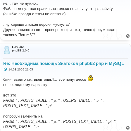
о
не... там не нужно..
б
Файлы глянул все правильно только не activity, а - ps.activity
щ
е
(ошибка правда с этим не связана)
н
и
е
..ну хорошо а какая версия мускула?
Других вариантов нет.. проверь конфиг.пхп, точно форум юзает
таблицу "forum3"?
Gosudar
phpBB 2.0.0
Re: Необходима помощь Знатоков phpbb2 php и MySQL
С
14.03.2009 21:05
о
о
блин, вьевтопик, вьевтопик4... всё попуталось
б
щ
по последнему варианту:
е
н
и
вот это
е
FROM " . POSTS_TABLE . " p, " . USERS_TABLE . " u, " .
POSTS_TEXT_TABLE . " pt
попробуй заменить на
FROM " . POSTS_TABLE . " p, " . POSTS_TEXT_TABLE . " pt, " .
USERS_TABLE . " u