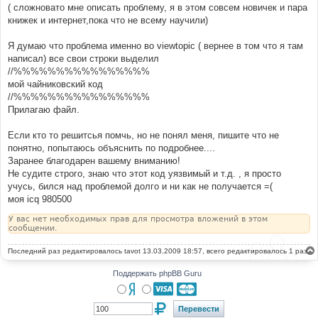
( сложновато мне описать проблему, я в этом совсем новичек и пара
книжек и интернет,пока что не всему научили)
Я думаю что проблема именно во viewtopic ( вернее в том что я там
написал) все свои строки выделил
//%%%%%%%%%%%%%%%%
мой чайниковский код
//%%%%%%%%%%%%%%%%
Прилагаю файл.
Если кто то решитсья помчь, но не понял меня, пишите что не
понятно, попытаюсь объяснить по подробнее....
Заранее благодарен вашему вниманию!
Не судите строго, знаю что этот код уязвимый и т.д. , я просто
учусь, бился над проблемой долго и ни как не получается =(
моя icq 980500
У вас нет необходимых прав для просмотра вложений в этом
сообщении.
Последний раз редактировалось
tavot
13.03.2009 18:57, всего редактировалось 1 раз.
Поддержать phpBB Guru