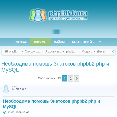
ГЛАВНАЯ
ФОРУМЫ
ФАЙЛЫ
БАЗА ЗНАНИЙ
phpBB Guru
Список форумов
Архивные форумы
phpBB 2.0.x (архив)
Модификация phpBB 2.0.x
Для авторов (phpBB 2.0.x)
Необходима помощь Знатоков phpbb2 php и
MySQL
1
2
След.
Сообщений: 19
tavot
phpBB 1.0.0
Необходима помощь Знатоков phpbb2 php и
MySQL
С
13.03.2009 17:02
о