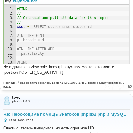
н
КОД:
ВЫДЕЛИТЬ ВСЁ
и
е
#FIND
//
// Go ahead and pull all data for this topic
//
$sql
=
"SELECT u.username, u.user_id
#IN-LINE FIND
pt.bbcode_uid
#IN-LINE AFTER ADD
, ps.activity
#FIND 
Ну а дальше в viewtopic_body.tpl в нужном месте вставляете:
	FROM "
.
 POSTS_TABLE 
.
" p, "
.
 USERS_TABLE 
.
" 
u, "
.
 POSTS_TEXT_TABLE 
.
" pt
{postrow.POSTER_CS_ACTIVITY}
#AFTER ADD
Последний раз редактировалось
Lektor
14.03.2009 17:50, всего редактировалось 3
LEFT JOIN phpbb_ps_plr ps on ps.plrid = 
раза.
u.user_id_online
tavot
#FIND
phpBB 1.0.0
	$poster_posts = ( $postrow[$i]['user_id'] != 
ANONYMOUS ) ? $lang['Posts'] . ': ' . $postrow[$i]
['user_posts'] : '';
Re: Необходима помощь Знатоков phpbb2 php и MySQL
С
#AFTER ADD
14.03.2009 17:21
о
	$poster_cs_activity = ( $postrow[$i]['user_id'] 
о
Спасибо! теперь выводится, но есть огромное НО.
!= ANONYMOUS ) ? 'Активность: ' . $postrow[$i]
б