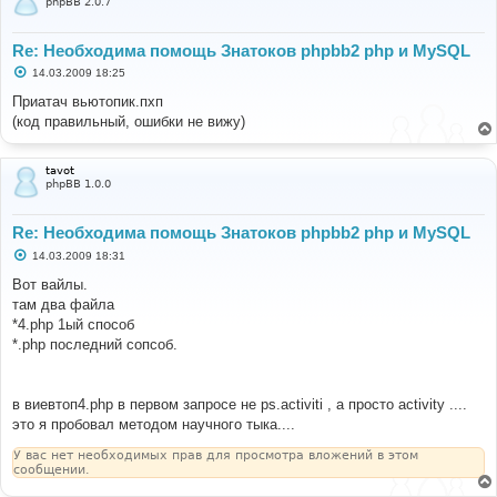
phpBB 2.0.7
Re: Необходима помощь Знатоков phpbb2 php и MySQL
С
14.03.2009 18:25
о
о
Приатач вьютопик.пхп
б
(код правильный, ошибки не вижу)
щ
е
н
и
tavot
е
phpBB 1.0.0
Re: Необходима помощь Знатоков phpbb2 php и MySQL
С
14.03.2009 18:31
о
о
Вот вайлы.
б
там два файла
щ
е
*4.php 1ый способ
н
*.php последний сопсоб.
и
е
в виевтоп4.php в первом запросе не ps.activiti , а просто activity ....
это я пробовал методом научного тыка....
У вас нет необходимых прав для просмотра вложений в этом
сообщении.