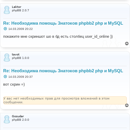
Lektor
phpBB 2.0.7
Re: Необходима помощь Знатоков phpbb2 php и MySQL
С
14.03.2009 20:22
о
о
покажите мне скриншот шо в бд есть столбец user_id_online ))
б
щ
е
н
и
tavot
е
phpBB 1.0.0
Re: Необходима помощь Знатоков phpbb2 php и MySQL
С
14.03.2009 20:37
о
о
вот скрин =)
б
щ
е
н
У вас нет необходимых прав для просмотра вложений в этом
и
сообщении.
е
Gosudar
phpBB 2.0.0