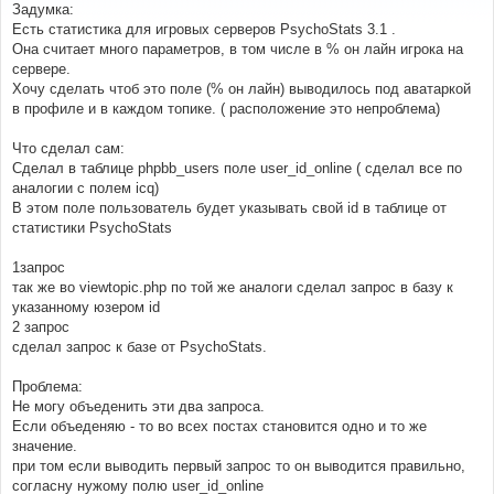
о
Задумка:
б
Есть статистика для игровых серверов PsychoStats 3.1 .
щ
е
Она считает много параметров, в том числе в % он лайн игрока на
н
сервере.
и
е
Хочу сделать чтоб это поле (% он лайн) выводилось под аватаркой
в профиле и в каждом топике. ( расположение это непроблема)
Что сделал сам:
Сделал в таблице phpbb_users поле user_id_online ( сделал все по
аналогии с полем icq)
В этом поле пользователь будет указывать свой id в таблице от
статистики PsychoStats
1запрос
так же во viewtopic.php по той же аналоги сделал запрос в базу к
указанному юзером id
2 запрос
сделал запрос к базе от PsychoStats.
Проблема:
Не могу объеденить эти два запроса.
Если объеденяю - то во всех постах становится одно и то же
значение.
при том если выводить первый запрос то он выводится правильно,
согласну нужому полю user_id_online