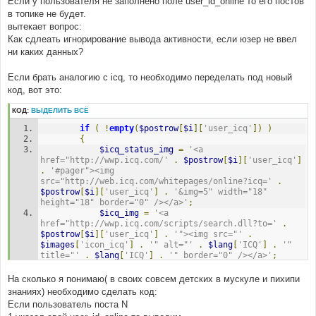
Если у пользователя не заполнено поле user_id_online то его постов
['activity'] : '';
щ
е
в топике не будет.
н
#FIND
вытекает вопрос:
и
		'POSTER_POSTS' => $poster_posts,
е
Как сдлеать игнорирование вывода активности, если юзер не ввел
ни каких данных?
#AFTER ADD
		'POSTER_CS_ACTIVITY' => $poster_cs_activity,
Если брать аналогию с icq, то необходимо переделать под новый
код, вот это:
КОД:
ВЫДЕЛИТЬ ВСЁ
if
(
!
empty
(
$postrow
[
$i
][
'user_icq'
])
)
{
$icq_status_img
=
'<a 
href="http://wwp.icq.com/'
.
$postrow
[
$i
][
'user_icq'
]
.
'#pager"><img 
src="http://web.icq.com/whitepages/online?icq='
.
$postrow
[
$i
][
'user_icq'
]
.
'&img=5" width="18" 
height="18" border="0" /></a>'
;
$icq_img
=
'<a 
href="http://wwp.icq.com/scripts/search.dll?to='
.
$postrow
[
$i
][
'user_icq'
]
.
'"><img src="'
.
$images
[
'icon_icq'
]
.
'" alt="'
.
$lang
[
'ICQ'
]
.
'" 
title="'
.
$lang
[
'ICQ'
]
.
'" border="0" /></a>'
;
$icq
=
'<a 
href="http://wwp.icq.com/scripts/search.dll?to='
.
На сколько я понимаю( в своих совсем детских в мускуле и пихипи
$postrow
[
$i
][
'user_icq'
]
.
'">'
.
$lang
[
'ICQ'
]
.
знаниях) необходимо сделать код:
'</a>'
;
Если пользователь поста N
}