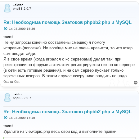
Lektor
phpBB 2.0.7
Re: Необходима помощь Знатоков phpbb2 php и MySQL
С
14.03.2009 15:36
о
о
tavot
б
Не ну запросы конечно составлены смешно) я помогу
щ
е
исправить(попозже). Но вообще мне не очень нравится, то что юзер
н
сам вводит айди.
и
е
Я в свое время (когда игрался с кс серверами) делал так: при
регистрации на форуме автоматом регистрируется ник на кс сервере
(в сети есть готовые решения), и на сам сервер пускает только
зарегенных юзеров. В таком случае юзеру ниче вводить не надо
было бы.
Lektor
phpBB 2.0.7
Re: Необходима помощь Знатоков phpbb2 php и MySQL
С
14.03.2009 17:10
о
о
tavot
б
Удалите из viewtopic.php весь свой код и выполните правки:
щ
е