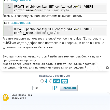
КОД:
ВЫДЕЛИТЬ ВСЁ
е
н
UPDATE phpbb_config SET config_value
=
'1'
 WHERE 
и
е
config_name
=
'override_user_style'
Этим мы запрещаем пользователям выбирать стиль.
КОД:
ВЫДЕЛИТЬ ВСЁ
UPDATE phpbb_config SET config_value
=
'1'
 WHERE 
config_name
=
'default_style'
А этим говорим использовать subSilver. config_value='1', потому что
subSilver идет в дефолтной поставке и он первый, и если вы его не
удаляли, то он должен быть у вас.
Эксперт - это человек, который избегает мелких ошибок на пути к
грандиозному провалу.
Любая более-менее сложная задача имеет несколько простых,
изящных, лёгких для понимания неправильных решений
Поддержать phpBB Guru
Егор Наклоняев
phpBB 2.0.4