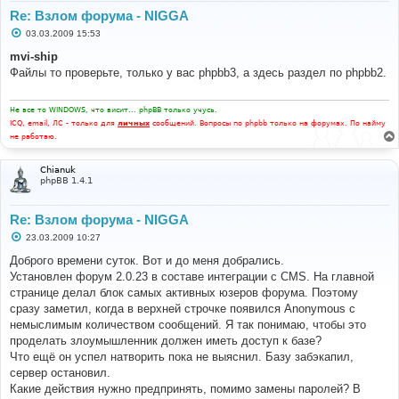
Re: Взлом форума - NIGGA
С
03.03.2009 15:53
о
о
mvi-ship
б
Файлы то проверьте, только у вас phpbb3, а здесь раздел по phpbb2.
щ
е
н
и
Не все то WINDOWS, что висит... phpBB только учусь.
е
ICQ, email, ЛС - только для
личных
сообщений. Вопросы по phpbb только на форумах. По найму
не работаю.
Chianuk
phpBB 1.4.1
Re: Взлом форума - NIGGA
С
23.03.2009 10:27
о
о
Доброго времени суток. Вот и до меня добрались.
б
Установлен форум 2.0.23 в составе интеграции с CMS. На главной
щ
е
странице делал блок самых активных юзеров форума. Поэтому
н
сразу заметил, когда в верхней строчке появился Anonymous с
и
е
немыслимым количеством сообщений. Я так понимаю, чтобы это
проделать злоумышленник должен иметь доступ к базе?
Что ещё он успел натворить пока не выяснил. Базу забэкапил,
сервер остановил.
Какие действия нужно предпринять, помимо замены паролей? В