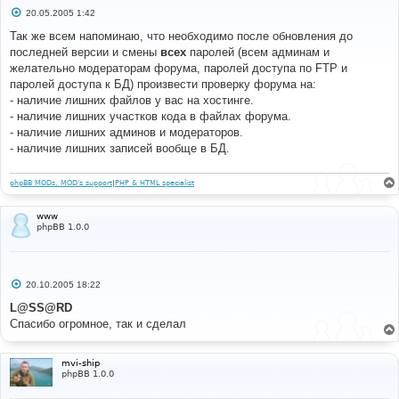
С
20.05.2005 1:42
о
о
Так же всем напоминаю, что необходимо после обновления до
б
последней версии и смены
всех
паролей (всем админам и
щ
е
желательно модераторам форума, паролей доступа по FTP и
н
паролей доступа к БД) произвести проверку форума на:
и
е
- наличие лишних файлов у вас на хостинге.
- наличие лишних участков кода в файлах форума.
- наличие лишних админов и модераторов.
- наличие лишних записей вообще в БД.
phpBB MODs, MOD's support
|
PHP & HTML specialist
www
phpBB 1.0.0
С
20.10.2005 18:22
о
о
L@SS@RD
б
Спасибо огромное, так и сделал
щ
е
н
и
mvi-ship
е
phpBB 1.0.0