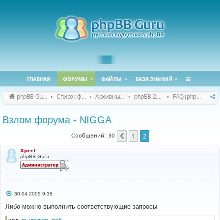
ГЛАВНАЯ
ФОРУМЫ
ФАЙЛЫ
БАЗА ЗНАНИЙ
phpBB Guru
Список форумов
Архивные форумы
phpBB 2.0.x (архив)
FAQ (phpBB 2.0.x)
Взлом форума - NIGGA
1
2
Пред.
Сообщений: 30
Xpert
phpBB Guru
С
30.04.2005 9:38
о
о
Либо можно выполнить соответствующие запросы
б
щ