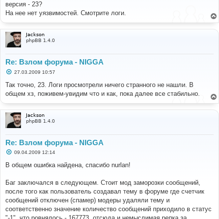
о
версия - 23?
б
На нее нет уязвимостей. Смотрите логи.
щ
е
н
и
Jackson
е
phpBB 1.4.0
Re: Взлом форума - NIGGA
С
27.03.2009 10:57
о
о
Так точно, 23. Логи просмотрели ничего странного не нашли. В
б
общем хз, поживем-увидим что и как, пока далее все стабильно.
щ
е
н
и
Jackson
е
phpBB 1.4.0
Re: Взлом форума - NIGGA
С
09.04.2009 12:14
о
о
В общем ошибка найдена, спасибо nurlan!
б
щ
е
Баг заключался в следующем. Стоит мод заморозки сообщений,
н
после того как пользователь создавал тему в форуме где счетчик
и
е
сообщений отключен (спамер) модеры удаляли тему и
соответственно значение количество сообщений приходило в статус
"-1", что ровнялось - 167773, отсюда и немыслимая репка за