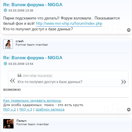
Re: Взлом форума - NIGGA
С
03.03.2009 13:36
о
о
Парни подскажите что делать!! Форум взломали.. Показывается
б
белый фон и всё!
http://www.mvi-ship.ru/forum/index.php
щ
е
Кто-то получил доступ к базе данных?
н
и
е
crash
Former team member
Re: Взлом форума - NIGGA
С
03.03.2009 13:54
о
о
б
mvi-ship писал(а):
щ
е
Кто-то получил доступ к базе данных?
н
и
возможно
е
Как правильно задавать вопросы
Для особо одаренных: поиск - это есть круто.
FAQ v.2
|
FAQ v.3
|
Шаблон запроса
Палыч
Former team member