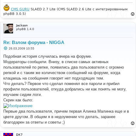
н
и
е
CMS GURU
SLAED 2.7 Lite (CMS SLAED 2.6 Lite с интегрированным
phpBB 3.0.5)
Jackson
phpBB 1.4.0
Re: Взлом форума - NIGGA
С
26.03.2009 10:55
о
о
Подобная история случилась вчера на форуме.
б
Модераторы сообщили. Внизу, в списке самых активных
щ
е
пользователей по репке, появились два пользователя с огромно
н
репкой и с таким же количеством сообщений на форуме, когда
и
е
клацаешь на сообщения говорит нет подходящих тем.
Что делать? Первое что сделал поменял все пароли и прибил
профили пользователей, откуда добрались ни как понять не могу,
изучаем сидим логи.
Скрин как было:
Первые два пользователя, причем первая Алинка Малинка еще и в
цвете другом..В общем я в недоумении что делать, заранее
благодарен за ответы и советы ;)
DK7