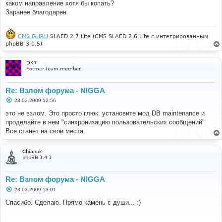
каком направление хотя бы копать?
Заранее благодарен.
CMS GURU
SLAED 2.7 Lite (CMS SLAED 2.6 Lite с интегрированным
phpBB 3.0.5)
DK7
Former team member
Re: Взлом форума - NIGGA
С
23.03.2009 12:56
о
о
это не взлом. Это просто глюк. установите мод DB maintenance и
б
проделайте в нем "синхронизацию пользовательских сообщений"
щ
е
Все станет на свои места.
н
и
е
Chianuk
phpBB 1.4.1
Re: Взлом форума - NIGGA
С
23.03.2009 13:01
о
о
Спасибо. Сделаю. Прямо камень с души... :)
б
щ
е