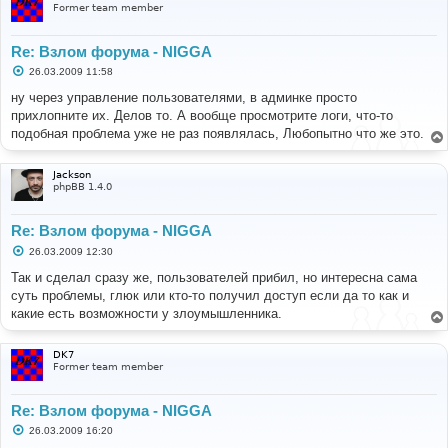
Former team member
Re: Взлом форума - NIGGA
С
26.03.2009 11:58
о
о
ну через управление пользователями, в админке просто
б
прихлопните их. Делов то. А вообще просмотрите логи, что-то
щ
е
подобная проблема уже не раз появлялась, Любопытно что же это.
н
и
е
Jackson
phpBB 1.4.0
Re: Взлом форума - NIGGA
С
26.03.2009 12:30
о
о
Так и сделал сразу же, пользователей прибил, но интересна сама
б
суть проблемы, глюк или кто-то получил доступ если да то как и
щ
е
какие есть возможности у злоумышленника.
н
и
е
DK7
Former team member
Re: Взлом форума - NIGGA
С
26.03.2009 16:20
о