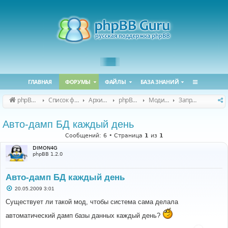
ГЛАВНАЯ
ФОРУМЫ
ФАЙЛЫ
БАЗА ЗНАНИЙ
phpBB Guru
Список форумов
Архивные форумы
phpBB 2.0.x (архив)
Модификация phpBB 2.0.x
Запросы модов для phpBB 2.0.x
Авто-дамп БД каждый день
Сообщений: 6 • Страница
1
из
1
DIMON4G
phpBB 1.2.0
Авто-дамп БД каждый день
С
20.05.2009 3:01
о
о
Существует ли такой мод, чтобы система сама делала
б
щ
автоматический дамп базы данных каждый день?
е
н