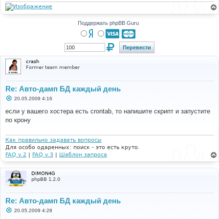
и
е
Поддержать phpBB Guru
crash
Former team member
Re: Авто-дамп БД каждый день
С
20.05.2009 4:16
о
о
если у вашего хостера есть crontab, то напишите скрипт и запустите
б
по крону
щ
е
н
и
Как правильно задавать вопросы
е
Для особо одаренных: поиск - это есть круто.
FAQ v.2
|
FAQ v.3
|
Шаблон запроса
DIMON4G
phpBB 1.2.0
Re: Авто-дамп БД каждый день
С
20.05.2009 4:28
о