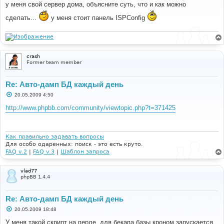
о
у меня свой сервер дома, объясните суть, что и как можно
б
щ
сделать...
у меня стоит панель ISPConfig
е
н
и
е
crash
Former team member
Re: Авто-дамп БД каждый день
С
20.05.2009 4:50
о
о
http://www.phpbb.com/community/viewtopic.php?t=371425
б
щ
е
н
и
Как правильно задавать вопросы
е
Для особо одаренных: поиск - это есть круто.
FAQ v.2
|
FAQ v.3
|
Шаблон запроса
vlad77
phpBB 1.4.4
Re: Авто-дамп БД каждый день
С
20.05.2009 18:48
о
о
У меня такой скрипт на перле, для бекапа базы кроном запускается