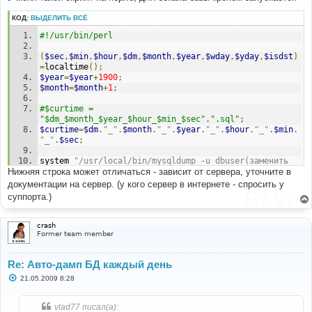
б
щ
КОД:
ВЫДЕЛИТЬ ВСЁ
е
н
#!/usr/bin/perl
и
е
(
$sec
,
$min
,
$hour
,
$dm
,
$month
,
$year
,
$wday
,
$yday
,
$isdst
)
=
localtime
();
$year
=
$year
+
1900
;
$month
=
$month
+
1
;
#$curtime = 
"$dm_$month_$year_$hour_$min_$sec".".sql";
$curtime
=
$dm
.
"_"
.
$month
.
"_"
.
$year
.
"_"
.
$hour
.
"_"
.
$min
.
"_"
.
$sec
;
system 
"/usr/local/bin/mysqldump -u dbuser(заменить 
Нижняя строка может отличаться - зависит от сервера, уточните в
на свой) --password=dbpasswd(заменить на свой) 
dbname(заменить на свой) 
документации на сервер. (у кого сервер в интернете - спросить у
>/home/site/public_html/backup/$curtime.sql"
;
суппорта.)
crash
Former team member
Re: Авто-дамп БД каждый день
С
21.05.2009 8:28
о
о
б
vlad77 писал(а):
щ