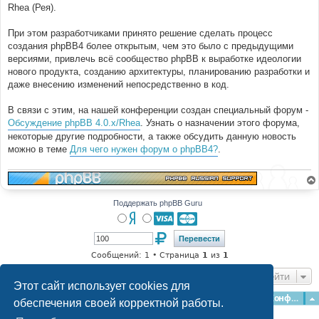
н
Rhea (Рея).
и
е
При этом разработчиками принято решение сделать процесс
создания phpBB4 более открытым, чем это было с предыдущими
версиями, привлечь всё сообщество phpBB к выработке идеологии
нового продукта, созданию архитектуры, планированию разработки и
даже внесению изменений непосредственно в код.
В связи с этим, на нашей конференции создан специальный форум -
Обсуждение phpBB 4.0.x/Rhea
. Узнать о назначении этого форума,
некоторые другие подробности, а также обсудить данную новость
можно в теме
Для чего нужен форум о phpBB4?
.
Поддержать phpBB Guru
Сообщений: 1 • Страница
1
из
1
Перейти
Этот сайт использует cookies для
Главная
Форумы
Наша команда
О команде
Конфиденциальность
обеспечения своей корректной работы.