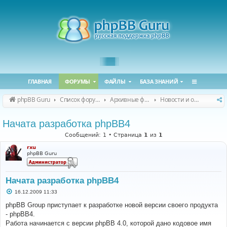
ГЛАВНАЯ
ФОРУМЫ
ФАЙЛЫ
БАЗА ЗНАНИЙ
phpBB Guru
Список форумов
Архивные форумы
Новости и объявления (архив)
Начата разработка phpBB4
Сообщений: 1 • Страница
1
из
1
rxu
phpBB Guru
Начата разработка phpBB4
С
16.12.2009 11:33
о
о
phpBB Group приступает к разработке новой версии своего продукта
б
- phpBB4.
щ
е
Работа начинается с версии phpBB 4.0, которой дано кодовое имя