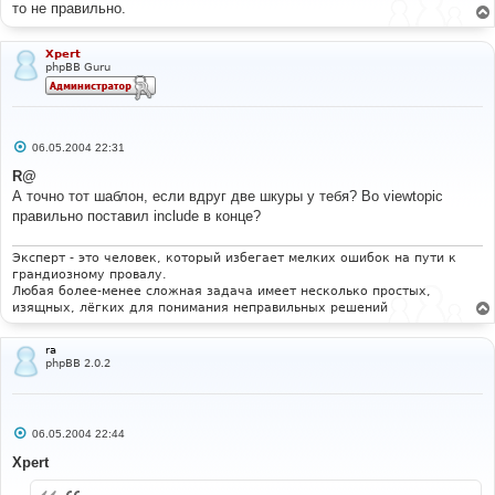
е
то не правильно.
н
и
е
Xpert
phpBB Guru
С
06.05.2004 22:31
о
о
R@
б
А точно тот шаблон, если вдруг две шкуры у тебя? Во viewtopic
щ
е
правильно поставил include в конце?
н
и
е
Эксперт - это человек, который избегает мелких ошибок на пути к
грандиозному провалу.
Любая более-менее сложная задача имеет несколько простых,
изящных, лёгких для понимания неправильных решений
ra
phpBB 2.0.2
С
06.05.2004 22:44
о
о
Xpert
б
щ