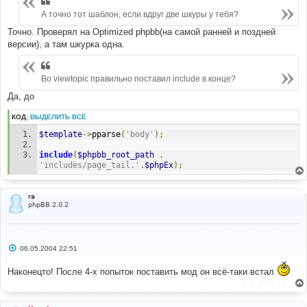
е
н
А точно тот шаблон, если вдруг две шкуры у тебя?
и
е
Точно. Проверял на Optimized phpbb(на самой ранней и поздней
версии), а там шкурка одна.
Во viewtopic правильно поставил include в конце?
Да, до
КОД:
ВЫДЕЛИТЬ ВСЁ
$template
->
pparse
(
'body'
);
include
(
$phpbb_root_path
.
'includes/page_tail.'
.
$phpEx
);
ra
phpBB 2.0.2
С
06.05.2004 22:51
о
о
Наконецто! После 4-х попыток поставить мод он всё-таки встал
б
щ
е
н
и