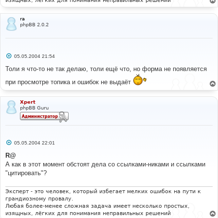
изящных, лёгких для понимания неправильных решений
ra
phpBB 2.0.2
С
05.05.2004 21:54
о
о
Толи я что-то не так делаю, толи ещё что, но форма не появляется
б
щ
при просмотре топика и ошибок не выдаёт
е
н
и
е
Xpert
phpBB Guru
С
05.05.2004 22:01
о
о
R@
б
А как в этот момент обстоят дела со ссылками-никами и ссылками
щ
е
"цитировать"?
н
и
е
Эксперт - это человек, который избегает мелких ошибок на пути к
грандиозному провалу.
Любая более-менее сложная задача имеет несколько простых,
изящных, лёгких для понимания неправильных решений