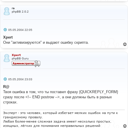
ra
phpBB 2.0.2
С
05.05.2004 22:05
о
о
Xpert
б
Они "активизируются" и выдают ошибку скрипта.
щ
е
н
и
Xpert
е
phpBB Guru
С
05.05.2004 23:03
о
о
R@
б
Твоя ошибка в том, что ты поставил фразу {QUICKREPLY_FORM}
щ
е
сразу после <!-- END postrow -->, а они должны быть в разных
н
строках.
и
е
Эксперт - это человек, который избегает мелких ошибок на пути к
грандиозному провалу.
Любая более-менее сложная задача имеет несколько простых,
изящных, лёгких для понимания неправильных решений