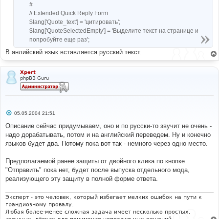
#
// Extended Quick Reply Form
$lang['Quote_text'] = 'цитировать';
$lang['QuoteSelectedEmpty'] = 'Выделите текст на странице и
попробуйте еще раз';
В анлийский язык вставляется русский текст.
Xpert
phpBB Guru
С
05.05.2004 21:51
о
о
Описание сейчас придумываем, оно и по русски-то звучит не очень -
б
надо дорабатывать, потом и на английский переведем. Ну и конечно
щ
е
языков будет два. Потому пока вот так - немного через одно место.
н
и
е
Предполагаемой ранее защиты от двойного клика по кнопке
"Отправить" пока нет, будет после выпуска отдельного мода,
реализующего эту защиту в полной форме ответа.
Эксперт - это человек, который избегает мелких ошибок на пути к
грандиозному провалу.
Любая более-менее сложная задача имеет несколько простых,