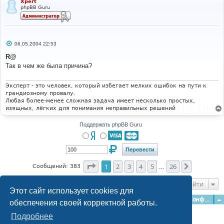
Xpert
е
phpBB Guru
С
06.05.2004 22:53
о
о
R@
б
Так в чем же была причина?
щ
е
н
и
Эксперт - это человек, который избегает мелких ошибок на пути к
е
грандиозному провалу.
Любая более-менее сложная задача имеет несколько простых,
изящных, лёгких для понимания неправильных решений
Поддержать phpBB Guru
Страница
1
из
26
1
2
3
4
5
26
След.
Сообщений: 383
…
Перейти
Этот сайт использует cookies для
Главная
Форумы
Наша команда
О команде
Конфиденциальность
обеспечения своей корректной работы.
Подробнее