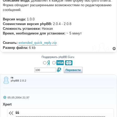
Описание мода:
Добавляет к каждой теме форму быстрого ответа.
н
Форма обладает расширенными возможностями по редактированию
и
е
сообщений.
Версия мода:
1.0.0
Совместимая версия phpBB:
2.0.4 - 2.0.8
Cложность установки:
Низкая
Время, необходимое для установки:
~ 5 минут
Скачать:
extended_quick_reply.zip
Размер файла:
6 kb
Поддержать phpBB Guru
ra
phpBB 2.0.2
С
05.05.2004 21:37
о
о
Xpert
б
щ
е
н