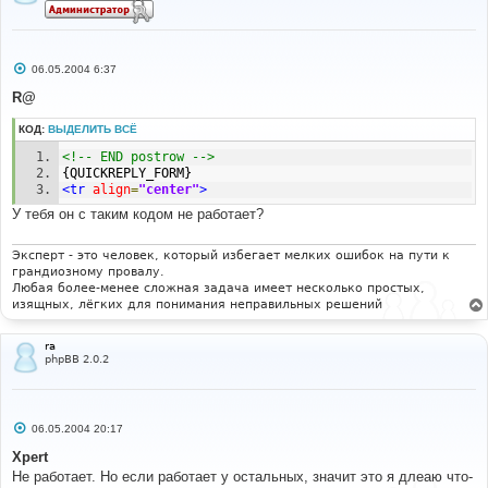
С
06.05.2004 6:37
о
о
R@
б
щ
КОД:
ВЫДЕЛИТЬ ВСЁ
е
н
<!-- END postrow -->
и
е
{QUICKREPLY_FORM} 
<tr
align
=
"center"
>
У тебя он с таким кодом не работает?
Эксперт - это человек, который избегает мелких ошибок на пути к
грандиозному провалу.
Любая более-менее сложная задача имеет несколько простых,
изящных, лёгких для понимания неправильных решений
ra
phpBB 2.0.2
С
06.05.2004 20:17
о
о
Xpert
б
Не работает. Но если работает у остальных, значит это я длеаю что-
щ