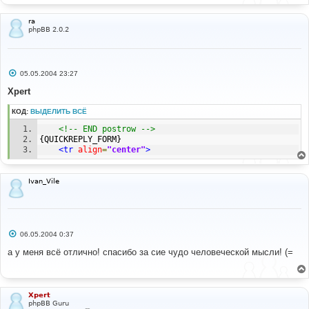
ra
phpBB 2.0.2
С
05.05.2004 23:27
о
о
Xpert
б
щ
КОД:
ВЫДЕЛИТЬ ВСЁ
е
н
<!-- END postrow -->
и
е
{QUICKREPLY_FORM}
<tr
align
=
"center"
>
Ivan_Vile
С
06.05.2004 0:37
о
о
а у меня всё отлично! спасибо за сие чудо человеческой мысли! (=
б
щ
е
н
и
Xpert
е
phpBB Guru