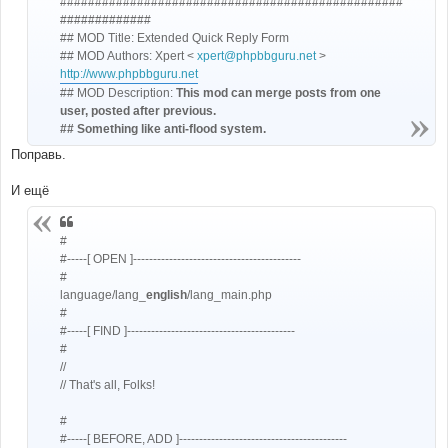
#################################################
и
#############
е
## MOD Title: Extended Quick Reply Form
## MOD Authors: Xpert <
xpert@phpbbguru.net
>
http://www.phpbbguru.net
## MOD Description:
This mod can merge posts from one
user, posted after previous.
## Something like anti-flood system.
Поправь.
И ещё
#
#-----[ OPEN ]------------------------------------------
#
language/lang_
english
/lang_main.php
#
#-----[ FIND ]------------------------------------------
#
//
// That's all, Folks!
#
#-----[ BEFORE, ADD ]------------------------------------------