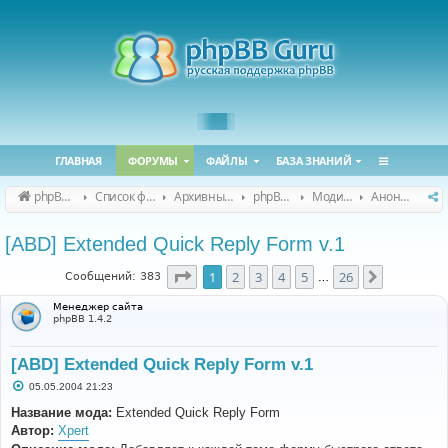
ГЛАВНАЯ
ФОРУМЫ
ФАЙЛЫ
БАЗА ЗНАНИЙ
phpBB Guru
Список форумов
Архивные форумы
phpBB 2.0.x (архив)
Модификация phpBB 2.0.x
Анонсы и поддержка модов для phpBB 2.0.x
[ABD] Extended Quick Reply Form v.1
Страница
1
из
26
1
2
3
4
5
26
След.
Сообщений: 383
…
Менеджер сайта
phpBB 1.4.2
[ABD] Extended Quick Reply Form v.1
С
05.05.2004 21:23
о
о
Название мода:
Extended Quick Reply Form
б
Автор:
Xpert
щ
е