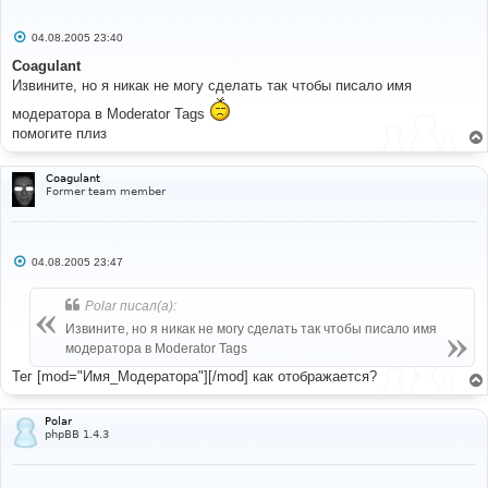
С
04.08.2005 23:40
о
о
Coagulant
б
Извините, но я никак не могу сделать так чтобы писало имя
щ
е
модератора в Moderator Tags
н
и
помогите плиз
е
Coagulant
Former team member
С
04.08.2005 23:47
о
о
б
Polar писал(а):
щ
е
Извините, но я никак не могу сделать так чтобы писало имя
н
модератора в Moderator Tags
и
е
Тег [mod="Имя_Модератора"][/mod] как отображается?
Polar
phpBB 1.4.3