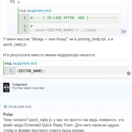
#
#
и
templates
/
subSilver
/
posting_body
.
tpl
е
КОД:
ВЫДЕЛИТЬ ВСЁ
#
#-----[ IN-LINE AFTER, ADD ]--------------
#-----[ FIND ]---------------------------------
------------------- 
# NOTE: the actual line to find is MUCH longer, 
# 
containing all the bbcode tags
,
'[mod="{EDITOR_NAME}"]'
,
'[/mod]'
#
bbtags 
=
new
Array
(
У меня массив "bbtags = new Array(" не в posting_body.tpl, а в
quick_reply.js
#
#-----[ IN-LINE FIND ]-------------------------------
И в результате вместо имени модератора пишется:
--
#
КОД:
ВЫДЕЛИТЬ ВСЁ
'[url]'
,
'[/url]'
{
EDITOR_NAME
}:
#
#-----[ IN-LINE AFTER, ADD ]-------------------------
--------
Coagulant
#
Former team member
,
'[mod="{EDITOR_NAME}"]'
,
'[/mod]'
С
05.08.2005 9:00
о
о
Polar
б
Тему читали? quick_reply.js у вас не просто так ведь появился, это
щ
е
файл мода Extended Quick Reply Form. Для него написан аддон,
н
чтобы в форме быстрого ответа была кнопка.
и