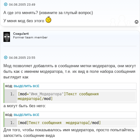
С
04.08.2005 23:49
о
о
А где это менять? (извините за глупый вопрос)
б
щ
У меня мод без этого
е
н
и
Coagulant
е
Former team member
С
04.08.2005 23:55
о
о
Мод позволяет добавлять в сообщении метки модератора, они могут
б
быть как с именем модератора, т.е. их вид в поле набора сообщения
щ
е
выглядит как
н
и
КОД:
ВЫДЕЛИТЬ ВСЁ
е
[
mod
=
"Имя_Модератора"
]Текст
сообщения
модератора[/
mod
]
а могут быть без него:
КОД:
ВЫДЕЛИТЬ ВСЁ
[
mod
]Текст
сообщения
модератора[/
mod
]
Для того, чтобы показывалось имя модератора, просто попытайтесь
запостить сообщение вида