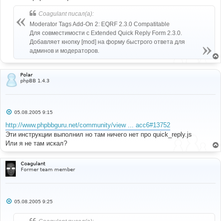
е
Coagulant писал(а):
Moderator Tags Add-On 2: EQRF 2.3.0 Compatitable
Для совместимости с Extended Quick Reply Form 2.3.0.
Добавляет кнопку [mod] на форму быстрого ответа для
админов и модераторов.
Polar
phpBB 1.4.3
С
05.08.2005 9:15
о
о
http://www.phpbbguru.net/community/view ... acc6#13752
б
Эти инструкции выполнил но там ничего нет про quick_reply.js
щ
е
Или я не там искал?
н
и
е
Coagulant
Former team member
С
05.08.2005 9:25
о
о
б