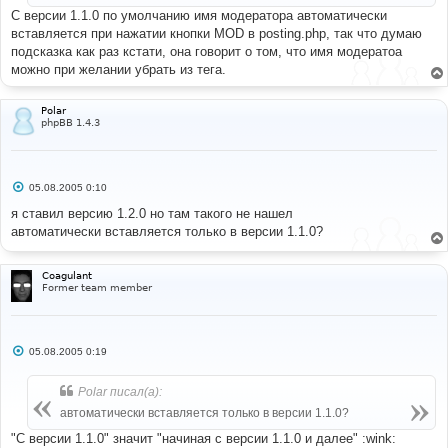
и
С версии 1.1.0 по умолчанию имя модератора автоматически
е
вставляется при нажатии кнопки MOD в posting.php, так что думаю
подсказка как раз кстати, она говорит о том, что имя модератоа
можно при желании убрать из тега.
Polar
phpBB 1.4.3
С
05.08.2005 0:10
о
о
я ставил версию 1.2.0 но там такого не нашел
б
автоматически вставляется только в версии 1.1.0?
щ
е
н
и
Coagulant
е
Former team member
С
05.08.2005 0:19
о
о
б
Polar писал(а):
щ
е
автоматически вставляется только в версии 1.1.0?
н
и
"С версии 1.1.0" значит "начиная с версии 1.1.0 и далее" :wink:
е