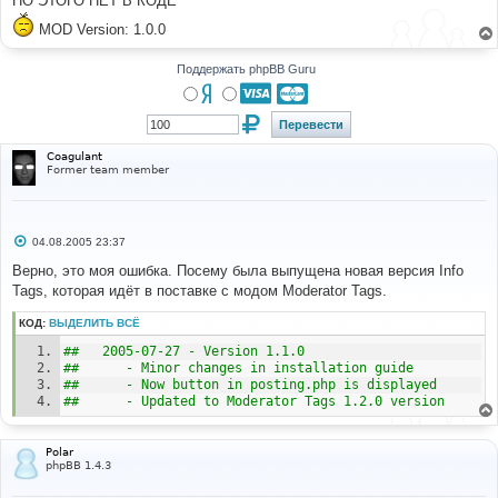
НО ЭТОГО НЕТ В КОДЕ
н
и
MOD Version: 1.0.0
е
Поддержать phpBB Guru
Coagulant
Former team member
С
04.08.2005 23:37
о
о
Верно, это моя ошибка. Посему была выпущена новая версия Info
б
Tags, которая идёт в поставке с модом Moderator Tags.
щ
е
н
КОД:
ВЫДЕЛИТЬ ВСЁ
и
е
##   2005-07-27 - Version 1.1.0
##      - Minor changes in installation guide
##      - Now button in posting.php is displayed
##      - Updated to Moderator Tags 1.2.0 version
Polar
phpBB 1.4.3