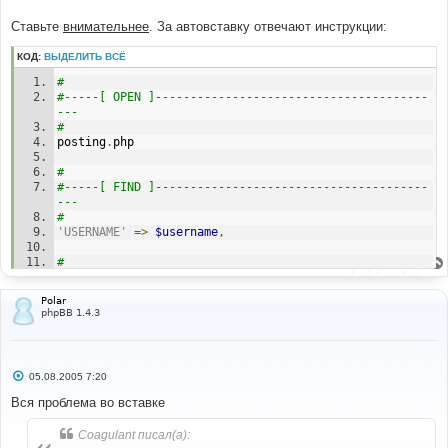
Ставьте
внимательнее
. За автовставку отвечают инструкции:
КОД:
ВЫДЕЛИТЬ ВСЁ
# 
#-----[ OPEN ]---------------------------------------
---
#
posting
.
php 
# 
#-----[ FIND ]---------------------------------------
---
#
'USERNAME'
=>
$username
,
# 
#-----[ BEFORE, ADD ]--------------------------------
----------
Polar
#
phpBB 1.4.3
// BEGIN Moderator Tags
'EDITOR_NAME'
=>
$userdata
[
'username'
],
// END Moderator Tags
С
05.08.2005 7:20
#
о
#-----[ OPEN ]---------------------------------------
о
Вся проблема во вставке
---
б
щ
# NOTE: You need to do this for all of your installed 
Coagulant писал(а):
е
template styles
н