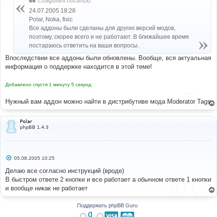
Coagulant писал(а):
щ
е
24.07.2005 18:28
н
Polar, Noka, fixic
и
е
Все аддоны были сделаны для других версий модов,
поэтому, скорее всего и не работают. В ближайшее время
постараюсь ответить на ваши вопросы.
Впоследствии все аддоны были обновлены. Вообще, вся актуальная
информация о поддержке находится в этой теме!
Добавлено спустя 1 минуту 5 секунд:
Нужный вам аддон можно найти в дистрибутиве мода Moderator Tags
Polar
phpBB 1.4.3
С
05.08.2005 10:25
о
о
Делаю все согласно инструкций (вроде)
б
В быстром ответе 2 кнопки и все работает а обычном ответе 1 кнопки
щ
е
и вообще никак не работает
н
и
е
Поддержать phpBB Guru