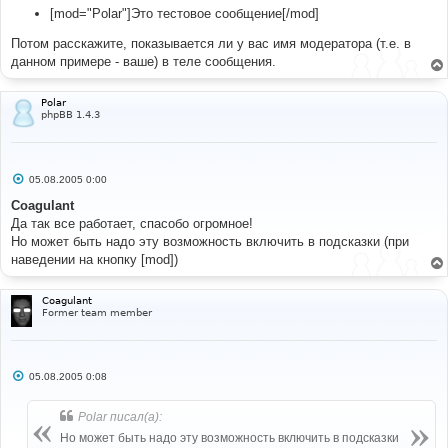
[mod="Polar"]Это тестовое сообщение[/mod]
Потом расскажите, показывается ли у вас имя модератора (т.е. в
данном примере - ваше) в теле сообщения.
Polar
phpBB 1.4.3
С
05.08.2005 0:00
о
о
Coagulant
б
Да так все работает, спасобо огромное!
щ
е
Но может быть надо эту возможность включить в подсказки (при
н
наведении на кнопку [mod])
и
е
Coagulant
Former team member
С
05.08.2005 0:08
о
о
б
Polar писал(а):
щ
е
Но может быть надо эту возможность включить в подсказки
н