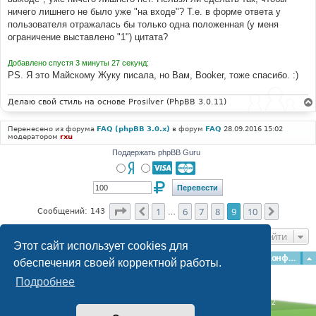
ничего лишнего не было уже "на входе"? Т.е. в форме ответа у
пользователя отражалась бы только одна положенная (у меня
ограничение выставлено "1") цитата?
Добавлено спустя 3 минуты 27 секунд:
PS. Я это Майскому Жуку писала, но Вам, Booker, тоже спасибо. :)
Делаю свой стиль на основе Prosilver (PhpBB 3.0.11)
Перенесено из форума
FAQ (phpBB 3.0.x)
в форум
FAQ
28.09.2016 15:02
модератором
rxu
Поддержать phpBB Guru
Страница
9
из
10
1
6
7
8
9
10
Пред.
След.
Сообщений: 143
…
Перейти
Этот сайт использует cookies для
Главная
Форумы
Наша команда
О команде
Конфиденциальность
обеспечения своей корректной работы.
Подробнее
Time: 0.289s
| Peak Memory Usage: 3.1 МБ | GZIP: Off |
Queries: 42
© phpBB Guru, 2004—2026