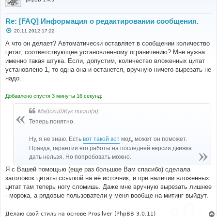
Re: [FAQ] Информация о редактировании сообщения.
С
20.11.2012 17:22
о
о
А что он делает? Автоматически оставляет в сообщении количество
б
цитат, соответствующее установленному ограничению? Мне нужна
щ
е
именно такая штука. Если, допустим, количество вложенных цитат
н
установлено 1, то одна она и останется, вручную ничего вырезать не
и
е
надо.
Добавлено спустя 3 минуты 16 секунд:
МайскийЖук писал(а):
Теперь понятно.
Ну, я не знаю. Есть
вот такой вот
мод, может он поможет.
Правда, гарантии его работы на последней версии движка
дать нельзя. Но попробовать можно.
Я с Вашей помощью (еще раз большое Вам спасибо) сделала
заголовок цитаты ссылкой на её источник, и при наличии вложенных
цитат там теперь ногу сломишь. Даже мне вручную вырезать лишнее
- морока, а рядовые пользователи у меня вообще на митинг выйдут.
Делаю свой стиль на основе Prosilver (PhpBB 3.0.11)