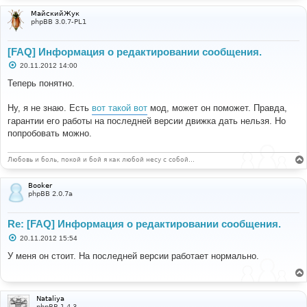
МайскийЖук
phpBB 3.0.7-PL1
[FAQ] Информация о редактировании сообщения.
С
20.11.2012 14:00
о
о
Теперь понятно.
б
щ
е
Ну, я не знаю. Есть
вот такой вот
мод, может он поможет. Правда,
н
гарантии его работы на последней версии движка дать нельзя. Но
и
е
попробовать можно.
Любовь и боль, покой и бой я как любой несу с собой…
Booker
phpBB 2.0.7a
Re: [FAQ] Информация о редактировании сообщения.
С
20.11.2012 15:54
о
о
У меня он стоит. На последней версии работает нормально.
б
щ
е
н
и
Nataliya
е
phpBB 1.4.3