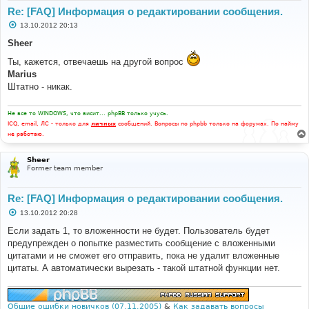
Re: [FAQ] Информация о редактировании сообщения.
С
13.10.2012 20:13
о
о
Sheer
б
щ
Ты, кажется, отвечаешь на другой вопрос
е
Marius
н
и
Штатно - никак.
е
Не все то WINDOWS, что висит... phpBB только учусь.
ICQ, email, ЛС - только для
личных
сообщений. Вопросы по phpbb только на форумах. По найму
не работаю.
Sheer
Former team member
Re: [FAQ] Информация о редактировании сообщения.
С
13.10.2012 20:28
о
о
Если задать 1, то вложенности не будет. Пользователь будет
б
предупрежден о попытке разместить сообщение с вложенными
щ
е
цитатами и не сможет его отправить, пока не удалит вложенные
н
цитаты. А автоматически вырезать - такой штатной функции нет.
и
е
Общие ошибки новичков (07.11.2005)
&
Как задавать вопросы