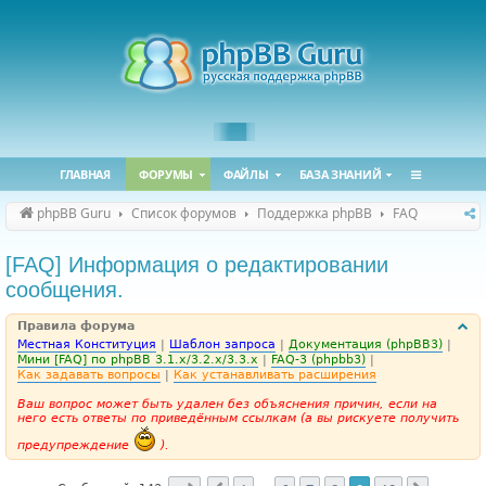
ГЛАВНАЯ
ФОРУМЫ
ФАЙЛЫ
БАЗА ЗНАНИЙ
phpBB Guru
Список форумов
Поддержка phpBB
FAQ
[FAQ] Информация о редактировании
сообщения.
Правила форума
Местная Конституция
|
Шаблон запроса
|
Документация (phpBB3)
|
Мини [FAQ] по phpBB 3.1.x/3.2.x/3.3.x
|
FAQ-3 (phpbb3)
|
Как задавать вопросы
|
Как устанавливать расширения
Ваш вопрос может быть удален без объяснения причин, если на
него есть ответы по приведённым ссылкам (а вы рискуете получить
предупреждение
).