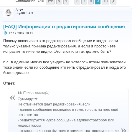
Страница
9
из
10
1
6
7
8
9
10
Пред.
След.
Сообщений: 143
…
Alloy
phpBB 1.4.3
[FAQ] Информация о редактировании сообщения.
С
17.12.2007 18:12
о
о
Почему показывает кто редактировал сообщение и когда - если
б
только указана причина редактирования. а если я просто чете
щ
е
исправил то ниче не видно. Это глюк или так должно быть?
н
и
е
п.с. в админке можно все увидеть но хотелось чтобы пользователи
тоже знали если их сообщение кто нить отредактировал и когда это
было сделано....
Ответ
:
Палыч писал(а):
Суммируем:
Не отмечается
факт редактирования, если:
- данное сообщение последнее в теме, то есть на него ещё
нет ответов.
- редактируется чужое сообщение администратором или
модератором
- отключена данная функция в администраторском разделе.