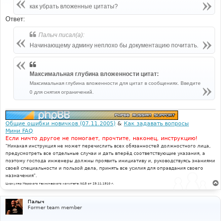
е
как убрать вложенные цитаты?
н
и
Ответ:
е
Палыч писал(а):
Начинающему админу неплохо бы документацию почитать.
Максимальная глубина вложенности цитат:
Максимальная глубина вложенности для цитат в сообщениях. Введите
0 для снятия ограничений.
Общие ошибки новичков (07.11.2005)
&
Как задавать вопросы
Мини FAQ
Если ничто другое не помогает, прочтите, наконец, инструкцию!
"Никакая инструкция не может перечислить всех обязанностей должностного лица,
предусмотреть все отдельные случаи и дать вперёд соответствующие указания, а
поэтому господа инженеры должны проявить инициативу и, руководствуясь знаниями
своей специальности и пользой дела, принять все усилия для оправдания своего
назначения".
Циркуляр Морского технического комитета №15 от 29.11.1910 г.
Палыч
Former team member