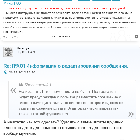
Мини FAQ
Если ничто другое не помогает, прочтите, наконец, инструкцию!
"Никакая инструкция не может перечислить всех обязанностей должностного лица,
предусмотреть все отдельные случаи и дать вперёд соответствующие указания, а
поэтому господа инженеры должны проявить инициативу и, руководствуясь знаниями
своей специальности и пользой дела, принять все усилия для оправдания своего
назначения".
Циркуляр Морского технического комитета №15 от 29.11.1910 г.
Nataliya
phpBB 1.4.3
Re: [FAQ] Информация о редактировании сообщения.
С
20.11.2012 12:46
о
о
б
Sheer писал(а):
щ
е
Если задать 1, то вложенности не будет. Пользователь
н
будет предупрежден о попытке разместить сообщение с
и
е
вложенными цитатами и не сможет его отправить, пока не
удалит вложенные цитаты. А автоматически вырезать -
такой штатной функции нет.
А нештатно как это сделать? Удалять лишние цитаты вручную
хлопотно даже для опытного пользователя, а для неопытного -
вообще мучение.