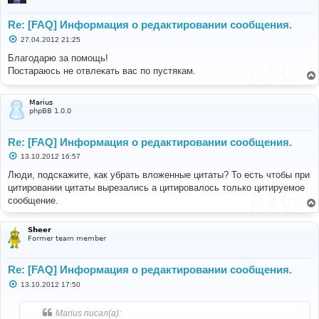
Re: [FAQ] Информация о редактировании сообщения.
С
27.04.2012 21:25
о
о
Благодарю за помощь!
б
Постараюсь не отвлекать вас по пустякам.
щ
е
н
и
Marius
е
phpBB 1.0.0
Re: [FAQ] Информация о редактировании сообщения.
С
13.10.2012 16:57
о
о
Люди, подскажите, как убрать вложенные цитаты? То есть чтобы при
б
цитировании цитаты вырезались а цитировалось только цитируемое
щ
е
сообщение.
н
и
е
Sheer
Former team member
Re: [FAQ] Информация о редактировании сообщения.
С
13.10.2012 17:50
о
о
б
Marius писал(а):
щ