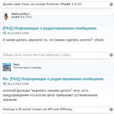
Делаю свой стиль на основе Prosilver (PhpBB 3.0.11)
МайскийЖук
phpBB 3.0.7-PL1
[FAQ] Информация о редактировании сообщения.
С
20.11.2012 13:53
о
о
А зачем делать нештатно то, что можно сделать штатно? :shock:
б
щ
е
н
и
Любовь и боль, покой и бой я как любой несу с собой…
е
Pazh
Former team member
Re: [FAQ] Информация о редактировании сообщения.
С
20.11.2012 13:56
о
о
штатной функции "вырезать лишние цитаты" нету, есть
б
предупреждение что кол-во цитат превышает установленное
щ
е
значение
н
и
е
Помощь в ЛС/email только за WM или ЮMoney