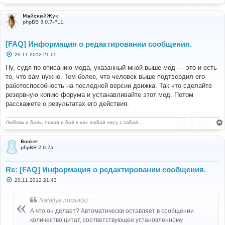
МайскийЖук
phpBB 3.0.7-PL1
[FAQ] Информация о редактировании сообщения.
С
20.11.2012 21:05
о
о
Ну, судя по описанию мода, указанный мной выше мод — это и есть
б
то, что вам нужно. Тем более, что человек выше подтвердил его
щ
е
работоспособность на последней версии движка. Так что сделайте
н
резервную копию форума и устанавливайте этот мод. Потом
и
е
расскажете о результатах его действия.
Любовь и боль, покой и бой я как любой несу с собой…
Booker
phpBB 2.0.7a
Re: [FAQ] Информация о редактировании сообщения.
С
20.11.2012 21:43
о
о
б
Nataliya писал(а):
щ
е
А что он делает? Автоматически оставляет в сообщении
н
количество цитат, соответствующее установленному
и