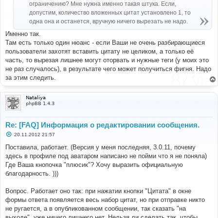
е
ограничению? Мне нужна именно такая штука. Если,
допустим, количество вложенных цитат установлено 1, то
одна она и останется, вручную ничего вырезать не надо.
Именно так.
Там есть только один нюанс - если Ваши не очень разбирающиеся
пользователи захотят вставить цитату не целиком, а только её
часть, то вырезая лишнее могут оторвать и нужные теги (у моих это
не раз случалось), в результате чего может получиться фигня. Надо
за этим следить.
Nataliya
phpBB 1.4.3
Re: [FAQ] Информация о редактировании сообщения.
С
20.11.2012 21:57
о
о
Поставила, работает. (Версия у меня последняя, 3.0.11, почему
б
здесь в профиле под аватаром написано не пойми что я не поняла)
щ
е
Где Ваша кнопочка "плюсик"? Хочу выразить официальную
н
благодарность. )))
и
е
Вопрос. Работает оно так: при нажатии кнопки "Цитата" в окне
формы ответа появляется весь набор цитат, но при отправке никто
не ругается, а в опубликованном сообщении, так сказать "на
выходе", уже ничего лишнего нет. Нельзя ли сделать так, чтобы