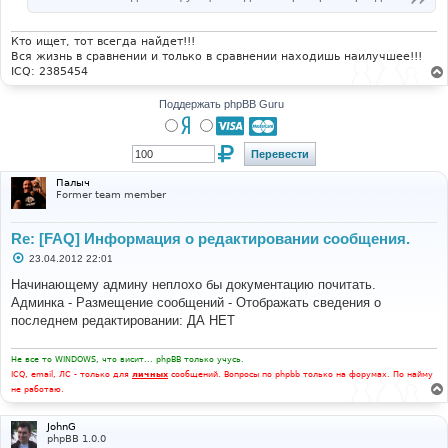
Кто ищет, тот всегда найдет!!!
Вся жизнь в сравнении и только в сравнении находишь наилучшее!!!
ICQ: 2385454
Поддержать phpBB Guru
Палыч
Former team member
Re: [FAQ] Информация о редактировании сообщения.
С
23.04.2012 22:01
о
о
Начинающему админу неплохо бы документацию почитать.
б
Админка - Размещение сообщений - Отображать сведения о
щ
е
последнем редактировании: ДА НЕТ
н
и
е
Не все то WINDOWS, что висит... phpBB только учусь.
ICQ, email, ЛС - только для
личных
сообщений. Вопросы по phpbb только на форумах. По найму
не работаю.
JohnG
phpBB 1.0.0