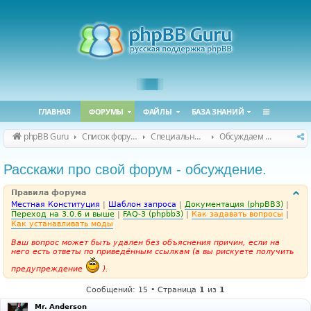
ГЛАВНАЯ
ФОРУМЫ
ФАЙЛЫ
БАЗА ЗНАНИЙ
phpBB Guru
Список форумов
Специальные форумы
Обсуждаем сайт и конференцию
Расскажи про свой форум - обсуждение.
Правила форума
Местная Конституция
|
Шаблон запроса
|
Документация (phpBB3)
|
Переход на 3.0.6 и выше
|
FAQ-3 (phpbb3)
|
Как задавать вопросы
|
Как устанавливать моды
Ваш вопрос может быть удален без объяснения причин, если на
него есть ответы по приведённым ссылкам (а вы рискуете получить
предупреждение
).
Сообщений: 15 • Страница
1
из
1
Mr. Anderson