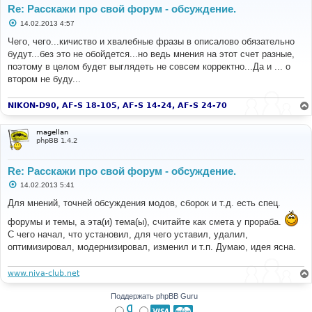
Re: Расскажи про свой форум - обсуждение.
С
14.02.2013 4:57
о
о
Чего, чего...кичиство и хвалебные фразы в описалово обязательно
б
будут...без это не обойдется...но ведь мнения на этот счет разные,
щ
е
поэтому в целом будет выглядеть не совсем корректно...Да и ... о
н
втором не буду...
и
е
NIKON-D90, AF-S 18-105, AF-S 14-24, AF-S 24-70
magellan
phpBB 1.4.2
Re: Расскажи про свой форум - обсуждение.
С
14.02.2013 5:41
о
о
Для мнений, точней обсуждения модов, сборок и т.д. есть спец.
б
щ
форумы и темы, а эта(и) тема(ы), считайте как смета у прораба.
е
С чего начал, что установил, для чего уставил, удалил,
н
и
оптимизировал, модернизировал, изменил и т.п. Думаю, идея ясна.
е
www.niva-club.net
Поддержать phpBB Guru