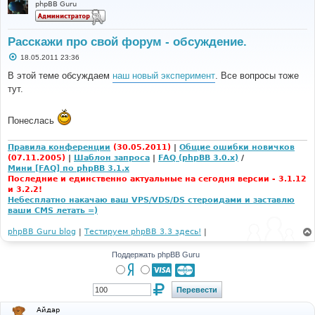
phpBB Guru
Расскажи про свой форум - обсуждение.
С
18.05.2011 23:36
о
о
В этой теме обсуждаем
наш новый эксперимент
. Все вопросы тоже
б
тут.
щ
е
н
и
Понеслась
е
Правила конференции
(30.05.2011)
|
Общие ошибки новичков
(07.11.2005)
|
Шаблон запроса
|
FAQ (phpBB 3.0.x)
/
Мини [FAQ] по phpBB 3.1.x
Последние и единственно актуальные на сегодня версии - 3.1.12
и 3.2.2!
Небесплатно накачаю ваш VPS/VDS/DS стероидами и заставлю
ваши CMS летать =)
phpBB Guru blog
|
Тестируем phpBB 3.3 здесь!
|
Поддержать phpBB Guru
Айдар