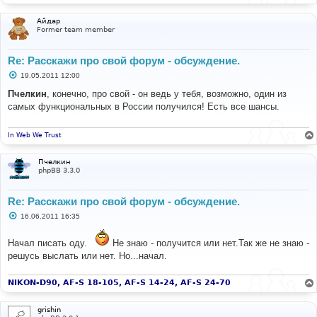
Айдар
Former team member
Re: Расскажи про свой форум - обсуждение.
С
19.05.2011 12:00
о
о
Пчелкин
, конечно, про свой - он ведь у тебя, возможно, один из
б
самых функциональных в России получился! Есть все шансы.
щ
е
н
и
In Web We Trust
е
Пчелкин
phpBB 3.3.0
Re: Расскажи про свой форум - обсуждение.
С
16.06.2011 16:35
о
о
б
Начал писать оду.
Не знаю - получится или нет.Так же не знаю -
щ
решусь выслать или нет. Но...начал.
е
н
и
NIKON-D90, AF-S 18-105, AF-S 14-24, AF-S 24-70
е
grishin