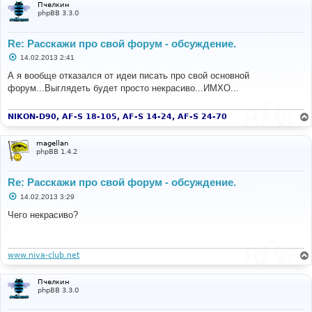
Пчелкин
phpBB 3.3.0
Re: Расскажи про свой форум - обсуждение.
С
14.02.2013 2:41
о
о
А я вообще отказался от идеи писать про свой основной
б
форум...Выглядеть будет просто некрасиво...ИМХО...
щ
е
н
и
NIKON-D90, AF-S 18-105, AF-S 14-24, AF-S 24-70
е
magellan
phpBB 1.4.2
Re: Расскажи про свой форум - обсуждение.
С
14.02.2013 3:29
о
о
Чего некрасиво?
б
щ
е
н
и
www.niva-club.net
е
Пчелкин
phpBB 3.3.0