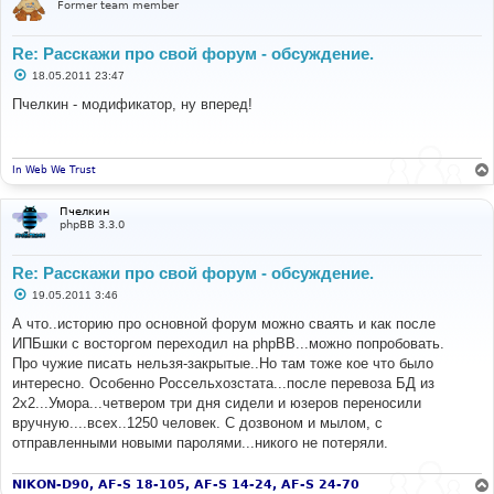
Former team member
Re: Расскажи про свой форум - обсуждение.
С
18.05.2011 23:47
о
о
Пчелкин - модификатор, ну вперед!
б
щ
е
н
и
In Web We Trust
е
Пчелкин
phpBB 3.3.0
Re: Расскажи про свой форум - обсуждение.
С
19.05.2011 3:46
о
о
А что..историю про основной форум можно сваять и как после
б
ИПБшки с восторгом переходил на phpBB...можно попробовать.
щ
е
Про чужие писать нельзя-закрытые..Но там тоже кое что было
н
интересно. Особенно Россельхозстата...после перевоза БД из
и
е
2х2...Умора...четвером три дня сидели и юзеров переносили
вручную....всех..1250 человек. С дозвоном и мылом, с
отправленными новыми паролями...никого не потеряли.
NIKON-D90, AF-S 18-105, AF-S 14-24, AF-S 24-70