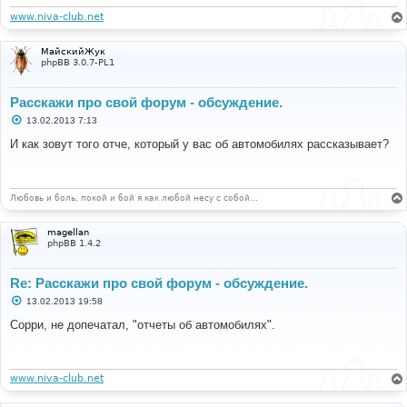
www.niva-club.net
МайскийЖук
phpBB 3.0.7-PL1
Расскажи про свой форум - обсуждение.
С
13.02.2013 7:13
о
о
И как зовут того отче, который у вас об автомобилях рассказывает?
б
щ
е
н
и
Любовь и боль, покой и бой я как любой несу с собой…
е
magellan
phpBB 1.4.2
Re: Расскажи про свой форум - обсуждение.
С
13.02.2013 19:58
о
о
Сорри, не допечатал, "отчеты об автомобилях".
б
щ
е
н
и
www.niva-club.net
е