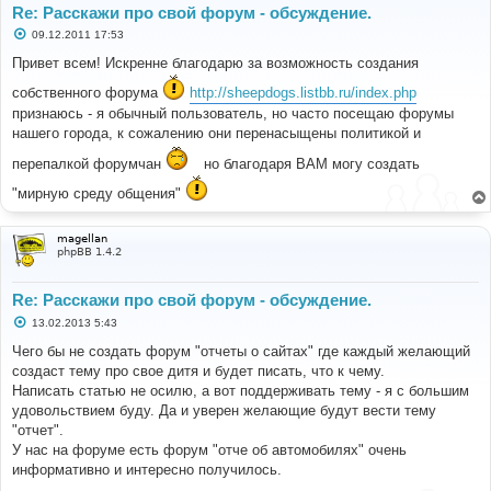
Re: Расскажи про свой форум - обсуждение.
С
09.12.2011 17:53
о
о
Привет всем! Искренне благодарю за возможность создания
б
щ
собственного форума
http://sheepdogs.listbb.ru/index.php
е
признаюсь - я обычный пользователь, но часто посещаю форумы
н
и
нашего города, к сожалению они перенасыщены политикой и
е
перепалкой форумчан
но благодаря ВАМ могу создать
"мирную среду общения"
magellan
phpBB 1.4.2
Re: Расскажи про свой форум - обсуждение.
С
13.02.2013 5:43
о
о
Чего бы не создать форум "отчеты о сайтах" где каждый желающий
б
создаст тему про свое дитя и будет писать, что к чему.
щ
е
Написать статью не осилю, а вот поддерживать тему - я с большим
н
удовольствием буду. Да и уверен желающие будут вести тему
и
е
"отчет".
У нас на форуме есть форум "отче об автомобилях" очень
информативно и интересно получилось.