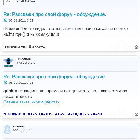
phpBB 2.0.1
Re: Расскажи про свой форум - обсуждение.
С
05.07.2011 9:22
о
о
Пчелкин
Где то видел что ты разместил свой рассказ но не могу
б
найти где((( кинь ссылку плиз
щ
е
н
и
В жизни так бывает...
е
Пчелкин
phpBB 3.3.0
Re: Расскажи про свой форум - обсуждение.
С
05.07.2011 9:25
о
о
grishin
не кидал еще..времени нет дописать..вот тока в отзывах
б
писал малость..
щ
е
Отзывы заказчиков о работах
н
и
е
NIKON-D90, AF-S 18-105, AF-S 14-24, AF-S 24-70
skayna
phpBB 1.0.0