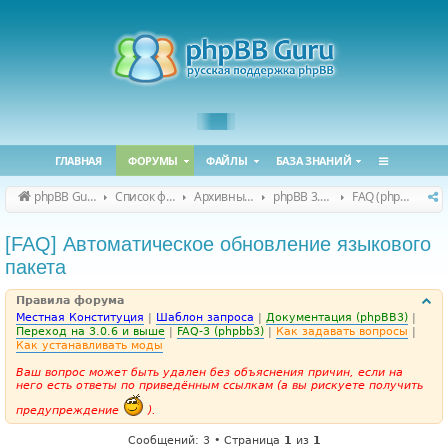
ГЛАВНАЯ
ФОРУМЫ
ФАЙЛЫ
БАЗА ЗНАНИЙ
phpBB Guru
Список форумов
Архивные форумы
phpBB 3.0.x (архив)
FAQ (phpBB 3.0.x)
[FAQ] Автоматическое обновление языкового
пакета
Правила форума
Местная Конституция
|
Шаблон запроса
|
Документация (phpBB3)
|
Переход на 3.0.6 и выше
|
FAQ-3 (phpbb3)
|
Как задавать вопросы
|
Как устанавливать моды
Ваш вопрос может быть удален без объяснения причин, если на
него есть ответы по приведённым ссылкам (а вы рискуете получить
предупреждение
).
Сообщений: 3 • Страница
1
из
1