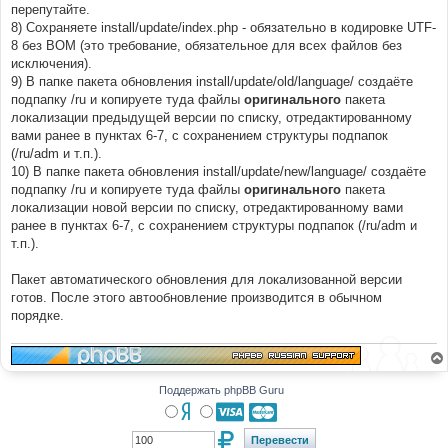
перепутайте.
8) Сохраняете install/update/index.php - обязательно в кодировке UTF-
8 без BOM (это требование, обязательное для всех файлов без
исключения).
9) В папке пакета обновления install/update/old/language/ создаёте
подпапку /ru и копируете туда файлы
оригинального
пакета
локализации предыдущей версии по списку, отредактированному
вами ранее в пунктах 6-7, с сохранением структуры подпапок
(/ru/adm и т.п.).
10) В папке пакета обновления install/update/new/language/ создаёте
подпапку /ru и копируете туда файлы
оригинального
пакета
локализации новой версии по списку, отредактированному вами
ранее в пунктах 6-7, с сохранением структуры подпапок (/ru/adm и
т.п.).
Пакет автоматического обновления для локализованной версии
готов. После этого автообновление производится в обычном
порядке.
Поддержать phpBB Guru