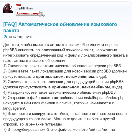
rxu
phpBB Guru
[FAQ] Автоматическое обновление языкового
пакета
С
13.07.2008 12:10
о
о
Для того, чтобы вместе с автоматическим обновлением версии
б
phpBB3 обновить локализованный языковой пакет, необходимо
щ
е
интегрировать определённый код и файлы локализованного пакета в
н
пакет автоматического обновления.
и
е
1) Скачиваете пакет автоматического обновления версии phpBB3.
2) Скачиваете пакет локализации для новой версии phpBB3 (должен
присутствовать
в оригинальном, неизменённом
, виде).
3) Скачиваете пакет локализации для предыдущей версии phpBB3
(должен присутствовать
в оригинальном, неизменённом
, виде).
4) Разархивируете пакет автоматического обновления phpBB3.
5) Открываете файл пакета автообновления install/update/index.php,
находите в нём блок файлов в списке, которые начинаются с
language/en/.
6) Выделяете и копируете этот блок, вставляете его повторно после
предыдущего такого блока. Можно отделить эти блоки пустой
строкой, во избежание путаницы.
7) В продублированном блоке файлов меняете /en/ на /ru/ - не