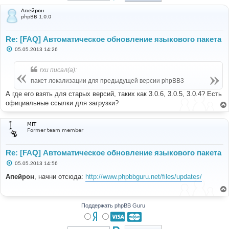
Апейрон
phpBB 1.0.0
Re: [FAQ] Автоматическое обновление языкового пакета
С
05.05.2013 14:26
о
о
б
rxu писал(а):
щ
е
пакет локализации для предыдущей версии phpBB3
н
и
А где его взять для старых версий, таких как 3.0.6, 3.0.5, 3.0.4? Есть
е
официальные ссылки для загрузки?
MIT
Former team member
Re: [FAQ] Автоматическое обновление языкового пакета
С
05.05.2013 14:56
о
о
Апейрон
, начни отсюда:
http://www.phpbbguru.net/files/updates/
б
щ
е
н
и
Поддержать phpBB Guru
е