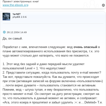
е
Проект электронных книг
www.the-ebook.org
YarNET
phpBB 2.0.6
С
28.12.2004 14:49
о
о
Да, он самый.
б
щ
е
Поработал с ним, впечатления следующие: мод
очень опасный
в
н
плане автоматизированного использования без присмотра, т.к. это
и
е
чудо может столько дел натворить, что мало не покажется.
1. Этот мод без задней и даже передней мысли удаляет
пользователей Level = 1. Что недопустимо!
2. Представили ситуацию, когда пользователь почту e-mail меняет?
Так вот, представьте пожалуйста. Как вы думаете, что происходит
при этом (активация записей на форуме включена «пользователем»)
…почти верно думаете – пользователь становится не активным.
Помним, мод – штука тупая, и ему безразлично, что пользователь
просто меняет e-mail. Он смотрит на дату регистрации, смотрит на
то, что пользователь в данный момент не активен, и соображает:
«Ага, этого юзера я прошляпил и забыл удалить :=: и….Deleted» Т.е.