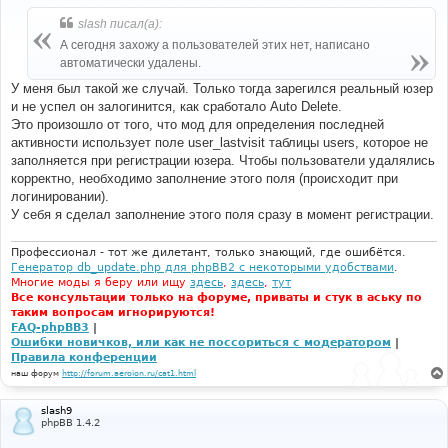
о
#-----[ BEFORE, ADD ]--------------------------------
б
slash писал(а):
---------- 
щ
е
#
А сегодня захожу а пользователей этих нет, написано
н
{
DELETION_INFO_NON_POSTING
}
автоматически удалены.
и
{
DELETION_INFO_NON_VISITING
}
е
{
DELETION_INFO_INACTIVE
}
У меня был такой же случай. Только тогда зарегился реальный юзер
и не успел он залогинится, как сработало Auto Delete.
# 
Это произошло от того, что мод для определения последней
#-----[ OPEN ]---------------------------------------
активности использует поле user_lastvisit таблицы users, которое не
--- 
заполняется при регистрации юзера. Чтобы пользователи удалялись
# 
includes
/
usercp_register
.
php
корректно, необходимо заполнение этого поля (происходит при
логинировании).
# 
У себя я сделал заполнение этого поля сразу в момент регистрации.
#-----[ FIND ]---------------------------------------
--- 
Профессионал - тот же дилетант, только знающий, где ошибётся.
#
Генератор db_update.php для phpBB2 с некоторыми удобствами
.
// ---------------------------------------
Многие моды я беру или ищу
здесь
,
здесь
,
тут
// Load agreement template since user has not yet
Все консультации только на форуме, приваты и стук в аську по
// agreed to registration conditions/coppa
таким вопросам игнорируются!
//
FAQ-phpBB3
|
Ошибки новичков, или как не поссориться с модератором
|
# 
Правила конференции
#-----[ BEFORE, ADD ]--------------------------------
---------- 
наш форум
http://forum.aeroion.ru/cat1.html
#
include
(
$phpbb_root_path
.
slash9
'includes/functions_admin_auto_delete_users.php'
);
phpBB 1.4.2
load_auto_delete_emailer_info
();