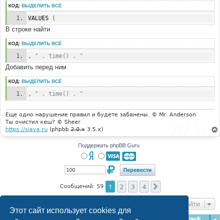
КОД:
ВЫДЕЛИТЬ ВСЁ
VALUES 
(
В строке найти
КОД:
ВЫДЕЛИТЬ ВСЁ
,
" . time() . "
Добавить перед ним
КОД:
ВЫДЕЛИТЬ ВСЁ
,
" . time() . "
Еще одно нарушение правил и будете забанены. © Mr. Anderson
Ты очистил кеш? © Sheer
https://siava.ru
(phpbb
2.0.x
3.5.x)
Поддержать phpBB Guru
1
2
3
4
След.
Сообщений: 59
Перейти
Этот сайт использует cookies для
Главная
Форумы
Наша команда
О команде
Конфиденциальность