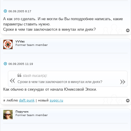
# 
#-----[ SAVE & CLOSE ALL FILES ]---------------------
С
06.09.2005 8:17
----- 
о
# 
о
А как это сделать. И не могли бы Вы поподробнее написать, какие
б
#End
параметры ставить нужно.
щ
е
Сроки в чем там заключаются в минутах или днях?
н
и
е
VVVas
Former team member
С
06.09.2005 11:19
о
о
б
slash писал(а):
щ
е
Сроки в чем там заключаются в минутах или днях?
н
и
Как обычно в секундах от начала Юниксовой Эпохи.
е
я люблю
daft punk
| новый
sugoi.ru
Поручик
Former team member