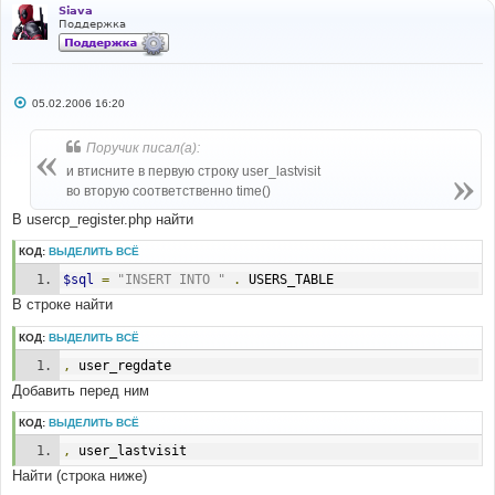
Siava
Поддержка
С
05.02.2006 16:20
о
о
б
Поручик писал(а):
щ
е
и втисните в первую строку user_lastvisit
н
во вторую соответственно time()
и
е
В usercp_register.php найти
КОД:
ВЫДЕЛИТЬ ВСЁ
$sql
=
"INSERT INTO "
.
 USERS_TABLE
В строке найти
КОД:
ВЫДЕЛИТЬ ВСЁ
,
 user_regdate
Добавить перед ним
КОД:
ВЫДЕЛИТЬ ВСЁ
,
 user_lastvisit
Найти (строка ниже)