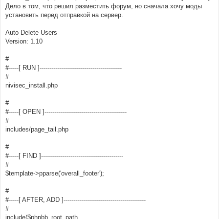
н
Дело в том, что решил разместить форум, но сначала хочу моды
и
е
установить перед отправкой на сервер.
Auto Delete Users
Version: 1.10
#
#-----[ RUN ]------------------------------------------
#
nivisec_install.php
#
#-----[ OPEN ]------------------------------------------
#
includes/page_tail.php
#
#-----[ FIND ]------------------------------------------
#
$template->pparse('overall_footer');
#
#-----[ AFTER, ADD ]------------------------------------------
#
include($phpbb_root_path .