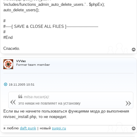
'includes/functions_admin_auto_delete_users.' . $phpEx);
auto_delete_users();
#
#-----[ SAVE & CLOSE ALL FILES ]--------------------------
#
#End
Спасибо.
VVVas
Former team member
С
19.11.2005 10:51
о
о
б
milsa писал(а):
щ
е
это никак не повлияет на установку
н
и
Если вы не начнете пользоваться функциями мода до выполнения
е
nivisec_install.php, то не повредит.
я люблю
daft punk
| новый
sugoi.ru