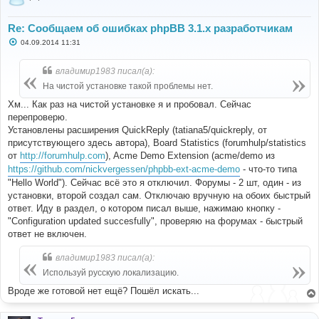
Re: Сообщаем об ошибках phpBB 3.1.x разработчикам
С
04.09.2014 11:31
о
о
б
владимир1983 писал(а):
щ
е
На чистой установке такой проблемы нет.
н
и
Хм... Как раз на чистой установке я и пробовал. Сейчас
е
перепроверю.
Установлены расширения QuickReply (tatiana5/quickreply, от
присутствующего здесь автора), Board Statistics (forumhulp/statistics
от
http://forumhulp.com
), Acme Demo Extension (acme/demo из
https://github.com/nickvergessen/phpbb-ext-acme-demo
- что-то типа
"Hello World"). Сейчас всё это я отключил. Форумы - 2 шт, один - из
установки, второй создал сам. Отключаю вручную на обоих быстрый
ответ. Иду в раздел, о котором писал выше, нажимаю кнопку -
"Configuration updated succesfully", проверяю на форумах - быстрый
ответ не включен.
владимир1983 писал(а):
Используй русскую локализацию.
Вроде же готовой нет ещё? Пошёл искать...