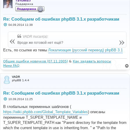
Татьяна5
Поддержка
Re: Сообщаем об ошибках phpBB 3.1.x разработчикам
С
04.09.2014 11:38
о
о
б
VADR писал(а):
щ
е
Вроде же готовой нет ещё?
н
и
Есть, по ссылке из темы
Локализация (русский перевод) phpBB 3.1
е
Общие ошибки новичков (07.11.2005)
&
Как задавать вопросы
Мини FAQ
VADR
phpBB 1.4.4
Re: Сообщаем об ошибках phpBB 3.1.x разработчикам
С
10.09.2014 11:25
о
о
В глобальных переменных шаблонов (
б
https://wiki.phpbb.com/Global_Template_Variables
) описаны
щ
е
переменные T_SUPER_TEMPLATE_NAME и
н
T_SUPER_TEMPLATE_PATH как "Parent directory for the template from
и
е
which the current template in use is inheriting from. " и "Path to the