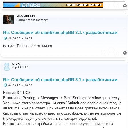
н
и
е
HAMMER663
Former team member
Re: Сообщаем об ошибках phpBB 3.1.x разработчикам
С
29.06.2014 19:22
о
о
rxu
да. Теперь все отлично)
б
щ
е
н
и
VADR
е
phpBB 1.4.4
Re: Сообщаем об ошибках phpBB 3.1.x разработчикам
С
04.09.2014 10:07
о
о
Версия 3.1-RC3
б
В админке Posting -> Messages -> Post Settings -> Allow quick reply:
щ
е
Yes, ниже этого параметра - кнопка "Submit and enable quick reply in
н
all forums" - не работает. При нажатии по идее должен включаться
и
е
быстрый ответ на всех существующих форумах, но не включается
(приходится вручную включать на каждом отдельно).
Кроме того, нет настройки для включения по умолчанию этого