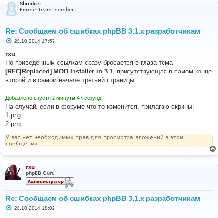
Shredder
Former team member
Re: Сообщаем об ошибках phpBB 3.1.x разработчикам
С
28.10.2014 17:57
о
о
rxu
б
По приведённым ссылкам сразу бросается в глаза тема
щ
е
[RFC|Replaced] MOD Installer in 3.1
, присутствующая в самом конце
н
второй и в самом начале третьей страницы.
и
е
Добавлено спустя 2 минуты 47 секунд:
На случай, если в форуме что-то изменится, прилагаю скрины:
1.png
2.png
У вас нет необходимых прав для просмотра вложений в этом
сообщении.
rxu
phpBB Guru
Re: Сообщаем об ошибках phpBB 3.1.x разработчикам
С
28.10.2014 18:02
о