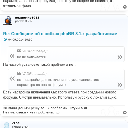
параметра на новых форумах, но это уже скорее не ошибка, а
желаемая фича.
владимир1983
phpBB 3.2.6
Re: Сообщаем об ошибках phpBB 3.1.x разработчикам
С
04.09.2014 10:19
о
о
б
VADR писал(а):
щ
е
но не включается
н
и
На чистой установке такой проблемы нет.
е
VADR писал(а):
нет настройки для включения по умолчанию этого
параметра на новых форумах
Есть настройка включения быстрого ответа при создании нового
форума. Смотри внимательно. Используй русскую локализацию.
За ваши деньги решу ваши проблемы. Стучи в ЛС.
Нет человека - нет проблемы. (c)
VADR
phpBB 1.4.4