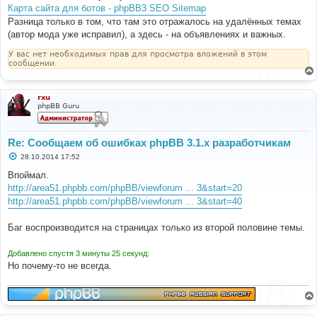
Карта сайта для ботов - phpBB3 SEO Sitemap
Разница только в том, что там это отражалось на удалённых темах
(автор мода уже исправил), а здесь - на объявлениях и важных.
У вас нет необходимых прав для просмотра вложений в этом
сообщении.
rxu
phpBB Guru
Re: Сообщаем об ошибках phpBB 3.1.x разработчикам
С
28.10.2014 17:52
о
о
Впоймал.
б
http://area51.phpbb.com/phpBB/viewforum ... 3&start=20
щ
е
http://area51.phpbb.com/phpBB/viewforum ... 3&start=40
н
и
е
Баг воспроизводится на страницах только из второй половине темы.
Добавлено спустя 3 минуты 25 секунд:
Но почему-то не всегда.