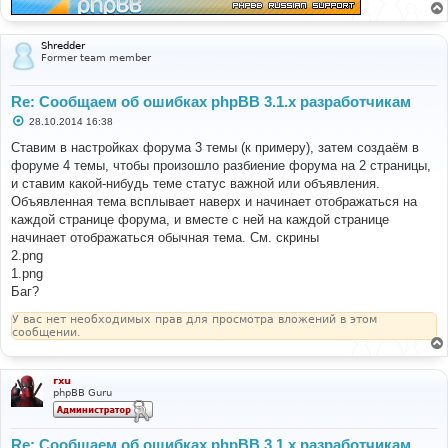
Shredder
Former team member
Re: Сообщаем об ошибках phpBB 3.1.x разработчикам
С
28.10.2014 16:38
о
о
Ставим в настройках форума 3 темы (к примеру), затем создаём в
б
форуме 4 темы, чтобы произошло разбиение форума на 2 страницы,
щ
е
и ставим какой-нибудь теме статус важной или объявления.
н
Объявленная тема всплывает наверх и начинает отображаться на
и
е
каждой странице форума, и вместе с ней на каждой странице
начинает отображаться обычная тема. См. скрины
2.png
1.png
Баг?
У вас нет необходимых прав для просмотра вложений в этом
сообщении.
rxu
phpBB Guru
Re: Сообщаем об ошибках phpBB 3.1.x разработчикам