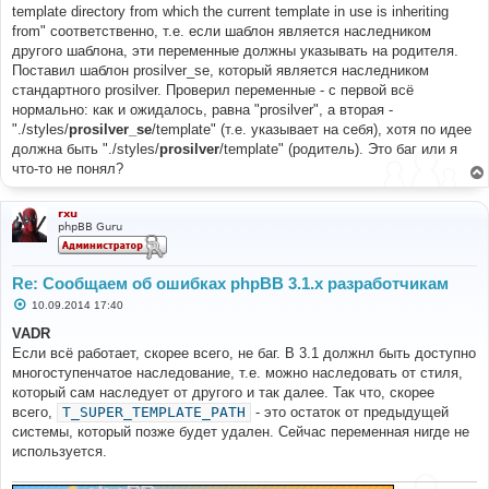
template directory from which the current template in use is inheriting
from" соответственно, т.е. если шаблон является наследником
другого шаблона, эти переменные должны указывать на родителя.
Поставил шаблон prosilver_se, который является наследником
стандартного prosilver. Проверил переменные - с первой всё
нормально: как и ожидалось, равна "prosilver", а вторая -
"./styles/
prosilver_se
/template" (т.е. указывает на себя), хотя по идее
должна быть "./styles/
prosilver
/template" (родитель). Это баг или я
что-то не понял?
rxu
phpBB Guru
Re: Сообщаем об ошибках phpBB 3.1.x разработчикам
С
10.09.2014 17:40
о
о
VADR
б
Если всё работает, скорее всего, не баг. В 3.1 должнл быть доступно
щ
е
многоступенчатое наследование, т.е. можно наследовать от стиля,
н
который сам наследует от другого и так далее. Так что, скорее
и
е
всего,
T_SUPER_TEMPLATE_PATH
- это остаток от предыдущей
системы, который позже будет удален. Сейчас переменная нигде не
используется.