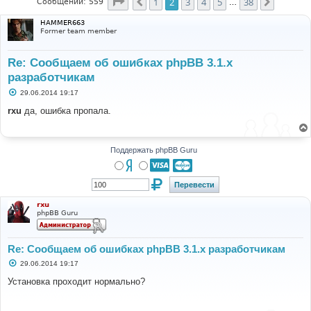
Страница
2
из
38
1
2
3
4
5
38
Пред.
След.
Сообщений: 559
…
HAMMER663
Former team member
Re: Сообщаем об ошибках phpBB 3.1.x
разработчикам
С
29.06.2014 19:17
о
о
rxu
да, ошибка пропала.
б
щ
е
н
и
Поддержать phpBB Guru
е
rxu
phpBB Guru
Re: Сообщаем об ошибках phpBB 3.1.x разработчикам
С
29.06.2014 19:17
о
о
Установка проходит нормально?
б
щ
е