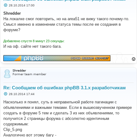
С
28.10.2014 17:00
о
о
Shredder
б
На локалке смог повторить, но на area51 не вижу такого почему-то.
щ
е
Смысл именно в изменении статуса темы после ее создания в
н
форуме?
и
е
Добавлено спустя 8 минут 23 секунды:
И на оф. сайте нет такого бага.
Shredder
Former team member
Re: Сообщаем об ошибках phpBB 3.1.x разработчикам
С
28.10.2014 17:44
о
о
Насколько я понял, суть в неправильной работе пагинации с
б
объявлениями и важными темами. Если в вышеозвученном примере
щ
е
создать в форуме 5 тем и сделать 3 из них объявлениями, то
н
получится 2 страницы форума с абсолютно идентичным
и
е
содержимым:
Clip_5.png
Аналогично вот этому багу -