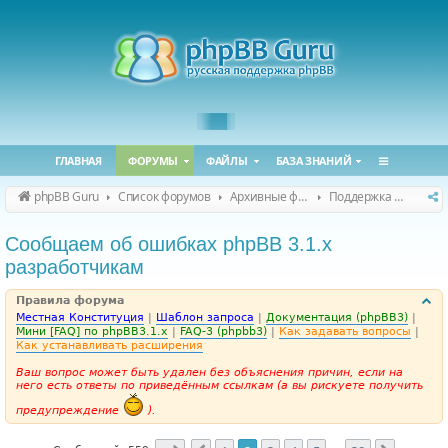
ГЛАВНАЯ
ФОРУМЫ
ФАЙЛЫ
БАЗА ЗНАНИЙ
phpBB Guru
Список форумов
Архивные форумы
Поддержка phpBB 3.1.x
Сообщаем об ошибках phpBB 3.1.x
разработчикам
Правила форума
Местная Конституция
|
Шаблон запроса
|
Документация (phpBB3)
|
Мини [FAQ] по phpBB3.1.x
|
FAQ-3 (phpbb3)
|
Как задавать вопросы
|
Как устанавливать расширения
Ваш вопрос может быть удален без объяснения причин, если на
него есть ответы по приведённым ссылкам (а вы рискуете получить
предупреждение
).