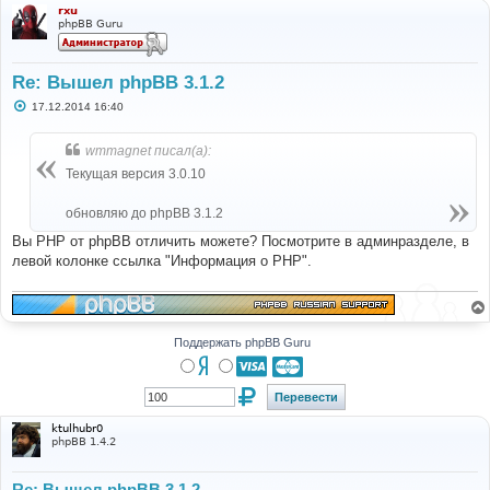
rxu
phpBB Guru
Re: Вышел phpBB 3.1.2
С
17.12.2014 16:40
о
о
б
wmmagnet писал(а):
щ
е
Текущая версия 3.0.10
н
и
е
обновляю до phpBB 3.1.2
Вы PHP от phpBB отличить можете? Посмотрите в админразделе, в
левой колонке ссылка "Информация о PHP".
Поддержать phpBB Guru
ktulhubr0
phpBB 1.4.2
Re: Вышел phpBB 3.1.2