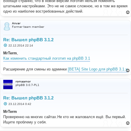
Вообще странно, что в новой версии логотип нельзя поменять
штатными настройками. Это не не самое сложное, но в том же время
одно из наиболее востребованных действий.
Anvar
Former team member
Re: Вышел phpBB 3.1.2
С
22.12.2014 22:14
о
о
MrTerm
,
б
Как изменить стандартный логотип на phpBB 3.1
щ
е
н
Расширение для смены из админки
[BETA] Site Logo для phpBB 3.1.x
и
е
romaamor
phpBB 3.0.7-PL1
Re: Вышел phpBB 3.1.2
С
23.12.2014 0:42
о
о
MrTerm
б
Проверенно на многих сайтах.Не кто не жаловался ещё. Вы первый.
щ
е
Ищите проблему у себя.
н
и