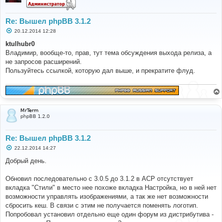
Re: Вышел phpBB 3.1.2
С
20.12.2014 12:28
о
о
ktulhubr0
б
Владимир, вообще-то, прав, тут тема обсуждения выхода релиза, а
щ
е
не запросов расширений.
н
Пользуйтесь ссылкой, которую дал выше, и прекратите флуд.
и
е
MrTerm
phpBB 1.2.0
Re: Вышел phpBB 3.1.2
С
22.12.2014 14:27
о
о
Добрый день.
б
щ
е
Обновил последовательно с 3.0.5 до 3.1.2 в АСР отсутствует
н
вкладка "Стили" в место нее похоже вкладка Настройка, но в ней нет
и
е
возможности управлять изображениями, а так же нет возможности
сбросить кеш. В связи с этим не получается поменять логотип.
Попробовал установил отдельно еще один форум из дистрибутива -