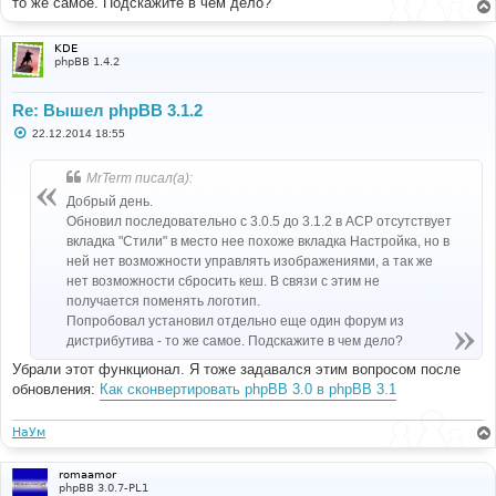
то же самое. Подскажите в чем дело?
KDE
phpBB 1.4.2
Re: Вышел phpBB 3.1.2
С
22.12.2014 18:55
о
о
б
MrTerm писал(а):
щ
е
Добрый день.
н
Обновил последовательно с 3.0.5 до 3.1.2 в АСР отсутствует
и
е
вкладка "Стили" в место нее похоже вкладка Настройка, но в
ней нет возможности управлять изображениями, а так же
нет возможности сбросить кеш. В связи с этим не
получается поменять логотип.
Попробовал установил отдельно еще один форум из
дистрибутива - то же самое. Подскажите в чем дело?
Убрали этот функционал. Я тоже задавался этим вопросом после
обновления:
Как сконвертировать phpBB 3.0 в phpBB 3.1
НаУм
romaamor
phpBB 3.0.7-PL1