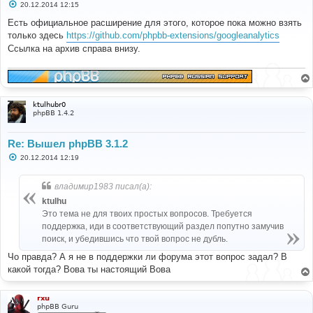
С
20.12.2014 12:15
о
о
Есть официальное расширение для этого, которое пока можно взять
б
только здесь
https://github.com/phpbb-extensions/googleanalytics
щ
е
Ссылка на архив справа внизу.
н
и
е
ktulhubr0
phpBB 1.4.2
Re: Вышел phpBB 3.1.2
С
20.12.2014 12:19
о
о
б
владимир1983 писал(а):
щ
е
ktulhu
н
Это тема не для твоих простых вопросов. Требуется
и
е
поддержка, иди в соответствующий раздел попутно замучив
поиск, и убедившись что твой вопрос не дубль.
Чо правда? А я не в поддержки ли форума этот вопрос задал? В
какой тогда? Вова ты настоящий Вова
rxu
phpBB Guru