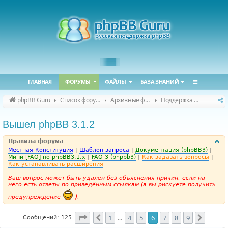
ГЛАВНАЯ
ФОРУМЫ
ФАЙЛЫ
БАЗА ЗНАНИЙ
phpBB Guru
Список форумов
Архивные форумы
Поддержка phpBB 3.1.x
Вышел phpBB 3.1.2
Правила форума
Местная Конституция
|
Шаблон запроса
|
Документация (phpBB3)
|
Мини [FAQ] по phpBB3.1.x
|
FAQ-3 (phpbb3)
|
Как задавать вопросы
|
Как устанавливать расширения
Ваш вопрос может быть удален без объяснения причин, если на
него есть ответы по приведённым ссылкам (а вы рискуете получить
предупреждение
).
Страница
6
из
9
1
4
5
6
7
8
9
Пред.
След.
Сообщений: 125
…