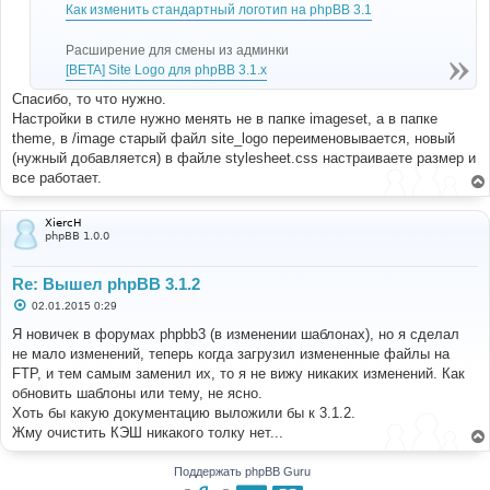
Как изменить стандартный логотип на phpBB 3.1
и
е
Расширение для смены из админки
[BETA] Site Logo для phpBB 3.1.x
Спасибо, то что нужно.
Настройки в стиле нужно менять не в папке imageset, а в папке
theme, в /image старый файл site_logo переименовывается, новый
(нужный добавляется) в файле stylesheet.css настраиваете размер и
все работает.
XiercH
phpBB 1.0.0
Re: Вышел phpBB 3.1.2
С
02.01.2015 0:29
о
о
Я новичек в форумах phpbb3 (в изменении шаблонах), но я сделал
б
не мало изменений, теперь когда загрузил измененные файлы на
щ
е
FTP, и тем самым заменил их, то я не вижу никаких изменений. Как
н
обновить шаблоны или тему, не ясно.
и
е
Хоть бы какую документацию выложили бы к 3.1.2.
Жму очистить КЭШ никакого толку нет...
Поддержать phpBB Guru