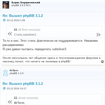
е
Борис Бердичевский
phpBB 3.0.0 RC1
Re: Вышел phpBB 3.1.2
С
23.12.2014 1:08
о
о
б
MrTerm писал(а):
щ
е
Стиль subsilver2.
н
и
То-то и оно. Этот стиль фактически не поддерживается. Никакими
е
расширениями.
Я уже давно пытаюсь переделать subsilver3.
После нескольких лет общения здесь и техсопровождения форумов я
наконец понял, что ничего не понимаю в phpBB!
MrTerm
phpBB 1.2.0
Re: Вышел phpBB 3.1.2
С
23.12.2014 14:17
о
о
б
Anvar писал(а):
щ
е
MrTerm
,
н