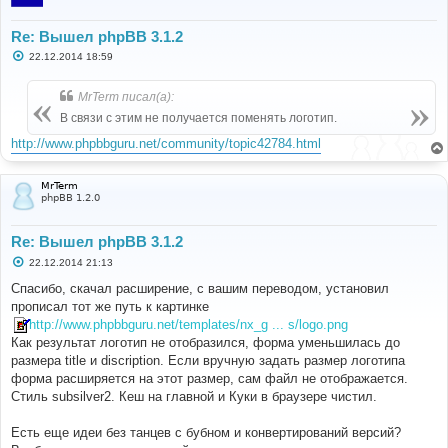
Re: Вышел phpBB 3.1.2
С
22.12.2014 18:59
о
о
б
MrTerm писал(а):
щ
е
В связи с этим не получается поменять логотип.
н
и
http://www.phpbbguru.net/community/topic42784.html
е
MrTerm
phpBB 1.2.0
Re: Вышел phpBB 3.1.2
С
22.12.2014 21:13
о
о
Спасибо, скачал расширение, с вашим переводом, установил
б
прописал тот же путь к картинке
щ
е
http://www.phpbbguru.net/templates/nx_g ... s/logo.png
н
Как результат логотип не отобразился, форма уменьшилась до
и
е
размера title и discription. Если вручную задать размер логотипа
форма расширяется на этот размер, сам файл не отображается.
Стиль subsilver2. Кеш на главной и Куки в браузере чистил.
Есть еще идеи без танцев с бубном и конвертирований версий?