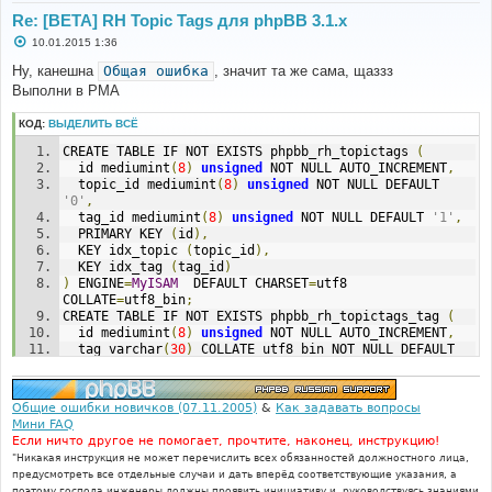
FILE: (not given by php)
Re: [BETA] RH Topic Tags для phpBB 3.1.x
LINE: (not given by php)
CALL: phpbb\db\tools->perform_schema_changes()
С
10.01.2015 1:36
о
о
Ну, канешна
Общая ошибка
, значит та же сама, щаззз
FILE: [ROOT]/phpbb/db/migrator.php
б
LINE: 517
Выполни в PMA
щ
CALL: call_user_func_array()
е
н
КОД:
ВЫДЕЛИТЬ ВСЁ
и
FILE: [ROOT]/phpbb/db/migrator.php
е
CREATE TABLE IF NOT EXISTS phpbb_rh_topictags 
(
LINE: 463
  id mediumint
(
8
)
unsigned
 NOT NULL AUTO_INCREMENT
,
CALL: phpbb\db\migrator->run_step()
  topic_id mediumint
(
8
)
unsigned
 NOT NULL DEFAULT 
'0'
,
FILE: [ROOT]/phpbb/db/migrator.php
  tag_id mediumint
(
8
)
unsigned
 NOT NULL DEFAULT 
'1'
,
LINE: 405
  PRIMARY KEY 
(
id
),
CALL: phpbb\db\migrator->process_data_step()
  KEY idx_topic 
(
topic_id
),
  KEY idx_tag 
(
tag_id
)
FILE: [ROOT]/phpbb/db/migrator.php
)
 ENGINE
=
MyISAM
  DEFAULT CHARSET
=
utf8 
LINE: 358
COLLATE
=
utf8_bin
;
CALL: phpbb\db\migrator->try_revert()
CREATE TABLE IF NOT EXISTS phpbb_rh_topictags_tag 
(
  id mediumint
(
8
)
unsigned
 NOT NULL AUTO_INCREMENT
,
FILE: [ROOT]/phpbb/extension/base.php
  tag varchar
(
30
)
 COLLATE utf8_bin NOT NULL DEFAULT 
LINE: 112
''
,
CALL: phpbb\db\migrator->revert()
count
 mediumint
(
8
)
unsigned
 NOT NULL DEFAULT 
'0'
,
  PRIMARY KEY 
(
id
),
FILE: [ROOT]/phpbb/extension/manager.php
Общие ошибки новичков (07.11.2005)
&
Как задавать вопросы
  UNIQUE KEY unq_tag 
(
tag
)
LINE: 356
Мини FAQ
)
 ENGINE
=
MyISAM
  DEFAULT CHARSET
=
utf8 
CALL: phpbb\extension\base->purge_step()
Если ничто другое не помогает, прочтите, наконец, инструкцию!
COLLATE
=
utf8_bin
;
"Никакая инструкция не может перечислить всех обязанностей должностного лица,
FILE: [ROOT]/includes/acp/acp_extensions.php
предусмотреть все отдельные случаи и дать вперёд соответствующие указания, а
LINE: 270
поэтому господа инженеры должны проявить инициативу и, руководствуясь знаниями