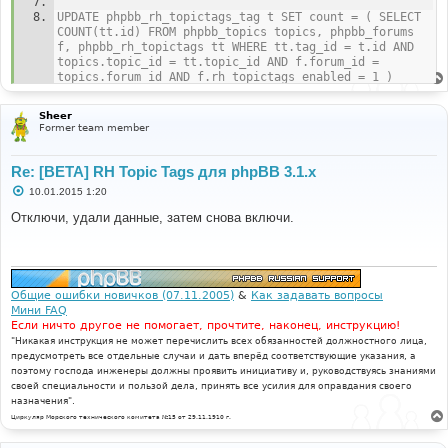
UPDATE phpbb_rh_topictags_tag t SET count = ( SELECT 
COUNT(tt.id) FROM phpbb_topics topics, phpbb_forums 
f, phpbb_rh_topictags tt WHERE tt.tag_id = t.id AND 
topics.topic_id = tt.topic_id AND f.forum_id = 
topics.forum_id AND f.rh_topictags_enabled = 1 )
BACKTRACE
Sheer
Former team member
FILE: (not given by php)
LINE: (not given by php)
CALL: msg_handler()
Re: [BETA] RH Topic Tags для phpBB 3.1.x
С
10.01.2015 1:20
FILE: [ROOT]/phpbb/db/driver/driver.php
о
LINE: 855
о
Отключи, удали данные, затем снова включи.
CALL: trigger_error()
б
щ
е
FILE: [ROOT]/phpbb/db/driver/mysql.php
н
LINE: 181
и
CALL: phpbb\db\driver\driver->sql_error()
е
Общие ошибки новичков (07.11.2005)
&
Как задавать вопросы
Мини FAQ
FILE: [ROOT]/phpbb/db/driver/factory.php
Если ничто другое не помогает, прочтите, наконец, инструкцию!
LINE: 329
"Никакая инструкция не может перечислить всех обязанностей должностного лица,
CALL: phpbb\db\driver\mysql->sql_query()
предусмотреть все отдельные случаи и дать вперёд соответствующие указания, а
поэтому господа инженеры должны проявить инициативу и, руководствуясь знаниями
FILE: 
своей специальности и пользой дела, принять все усилия для оправдания своего
[ROOT]/ext/robertheim/topictags/service/tags_manager.
назначения".
php
Циркуляр Морского технического комитета №15 от 29.11.1910 г.
LINE: 819
CALL: phpbb\db\driver\factory->sql_query()