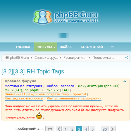
ГЛАВНАЯ
ФОРУМЫ
ФАЙЛЫ
БАЗА ЗНАНИЙ
phpBB Guru
Список форумов
Расширения phpBB
Поддержка расширений для phpBB
[3.2][3.3] RH Topic Tags
Правила форума
Местная Конституция
|
Шаблон запроса
|
Документация (phpBB3)
|
Мини [FAQ] по phpBB3.1.x/3.2.x
|
FAQ
|
Внимание! Прежде чем создать тему - прочти!
|
Как задавать вопросы
|
Как устанавливать расширения
Ваш вопрос может быть удален без объяснения причин, если на
него есть ответы по приведённым ссылкам (а вы рискуете получить
предупреждение
).
Страница
3
из
30
1
2
3
4
5
30
Пред.
След.
Сообщений: 438
…