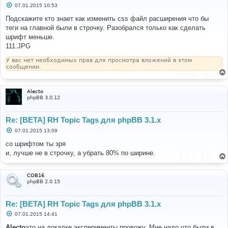
С
07.01.2015 10:53
о
о
Подскажите кто знает как изменить css файл расширения что бы
б
теги на главной были в строчку. Разобрался только как сделать
щ
е
шрифт меньше.
н
111.JPG
и
е
У вас нет необходимых прав для просмотра вложений в этом
сообщении.
Alecto
phpBB 3.0.12
Re: [BETA] RH Topic Tags для phpBB 3.1.x
С
07.01.2015 13:09
о
о
со шрифтом ты зря
б
и, лучше не в строчку, а убрать 80% по ширине.
щ
е
н
и
COB16
е
phpBB 2.0.15
Re: [BETA] RH Topic Tags для phpBB 3.1.x
С
07.01.2015 14:41
о
о
Alecto
это на локалке эксперименты провожу. Мне надо что были в