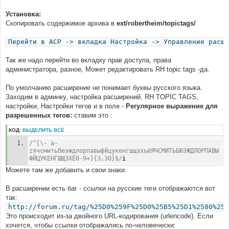
Установка:
Скопировать содержимое архива в
ext/robertheim/topictags/
Перейти в ACP -> вкладка Настройка -> Управление расши
Так же надо перейти во вкладку прав доступа, права
администратора, разное, Может редактировать RH topic tags -да.
По умолчанию расширение не понимает буквы русского языка.
Заходим в админку, настройка расширений, RH TOPIC TAGS,
настройки, Настройки тегов и в поле -
Регулярное выражение для
разрешенных тегов:
ставим это :
КОД:
ВЫДЕЛИТЬ ВСЁ
/^[\- a-
zячсмитьбюэждлорпавыфйцукенгшщзхъёЯЧСМИТЬБЮЭЖДЛОРПАВЫ
ФЙЦУКЕНГШЩЗХЁ0-9+]{3,30}$/
i
Можете там же добавить и свои знаки.
В расширении есть баг - ссылки на русские теги отображаются вот
так:
http://forum.ru/tag/%25D0%259F%25D0%25B5%25D1%2580%25D
Это происходит из-за двойного URL-кодирования (urlencode). Если
хочется, чтобы ссылки отображались по-человечески: