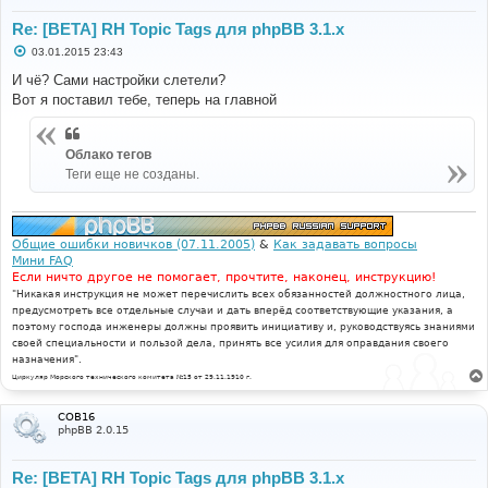
Re: [BETA] RH Topic Tags для phpBB 3.1.x
С
03.01.2015 23:43
о
о
И чё? Сами настройки слетели?
б
Вот я поставил тебе, теперь на главной
щ
е
н
и
Облако тегов
е
Теги еще не созданы.
Общие ошибки новичков (07.11.2005)
&
Как задавать вопросы
Мини FAQ
Если ничто другое не помогает, прочтите, наконец, инструкцию!
"Никакая инструкция не может перечислить всех обязанностей должностного лица,
предусмотреть все отдельные случаи и дать вперёд соответствующие указания, а
поэтому господа инженеры должны проявить инициативу и, руководствуясь знаниями
своей специальности и пользой дела, принять все усилия для оправдания своего
назначения".
Циркуляр Морского технического комитета №15 от 29.11.1910 г.
COB16
phpBB 2.0.15
Re: [BETA] RH Topic Tags для phpBB 3.1.x