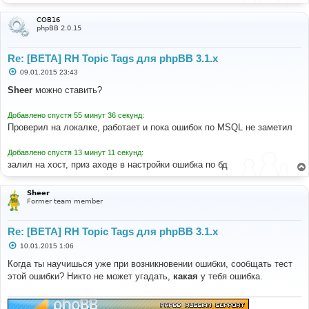
COB16
phpBB 2.0.15
Re: [BETA] RH Topic Tags для phpBB 3.1.x
С
09.01.2015 23:43
о
о
Sheer
можно ставить?
б
щ
е
Добавлено спустя 55 минут 36 секунд:
н
Проверил на локалке, работает и пока ошибок по MSQL не заметил
и
е
Добавлено спустя 13 минут 11 секунд:
залил на хост, приз аходе в настройки ошибка по бд
Sheer
Former team member
Re: [BETA] RH Topic Tags для phpBB 3.1.x
С
10.01.2015 1:06
о
о
Когда ты научишься уже при возникновении ошибки, сообщать тест
б
этой ошибки? Никто не может угадать,
какая
у тебя ошибка.
щ
е
н
и