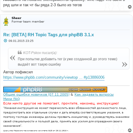
б
ряд шли и так чт бы ряда 2-3 было из тегов
щ
е
н
и
Sheer
е
Former team member
Re: [BETA] RH Topic Tags для phpBB 3.1.x
С
09.01.2015 23:25
о
о
б
KOT-Pskov писал(а):
щ
е
При попытке добавить тег (к уже созданной до этого теме)
н
выдаёт вот такую ошибку
и
е
Автор пофиксил
https://www.phpbb.com/community/viewtop ... #p13886006
Общие ошибки новичков (07.11.2005)
&
Как задавать вопросы
Мини FAQ
Если ничто другое не помогает, прочтите, наконец, инструкцию!
"Никакая инструкция не может перечислить всех обязанностей должностного лица,
предусмотреть все отдельные случаи и дать вперёд соответствующие указания, а
поэтому господа инженеры должны проявить инициативу и, руководствуясь знаниями
своей специальности и пользой дела, принять все усилия для оправдания своего
назначения".
Циркуляр Морского технического комитета №15 от 29.11.1910 г.