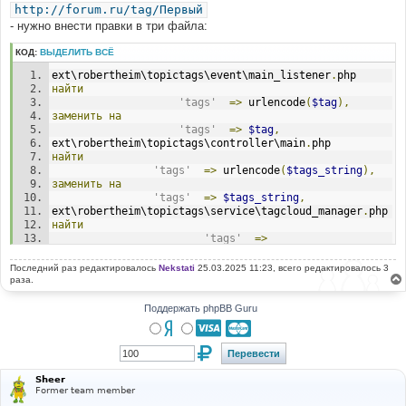
http://forum.ru/tag/Первый
- нужно внести правки в три файла:
КОД:
ВЫДЕЛИТЬ ВСЁ
ext\robertheim\topictags\event\main_listener
.
php
найти
'tags'
=>
 urlencode
(
$tag
),
заменить
на
'tags'
=>
$tag
,
ext\robertheim\topictags\controller\main
.
php
найти
'tags'
=>
 urlencode
(
$tags_string
),
заменить
на
'tags'
=>
$tags_string
,
ext\robertheim\topictags\service\tagcloud_manager
.
php
найти
'tags'
=>
urlencode
(
$tag
[
'tag'
])
заменить
на
Последний раз редактировалось
Nekstati
25.03.2025 11:23, всего редактировалось 3
'tags'
=>
$tag
[
'tag'
]
раза.
Поддержать phpBB Guru
Sheer
Former team member