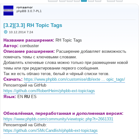
romaamor
phpBB 3.0.7-PL1
[3.2][3.3] RH Topic Tags
С
10.12.2014 7:24
о
о
Название расширения:
RH Topic Tags
б
Автор:
combuster
щ
е
Описание расширения:
Расширение добавляет возможность
н
помечать темы с ключевыми словами.
и
е
Добавлять ключевые слова можно только при размещении новой
темы или при редактировании первого сообщения.
Так же есть облако тегов, белый и чёрный списки тегов.
Скачать:
https://www.phpbb.com/customise/db/exte ... opic_tags/
Репозиторий на GitHub
https://github.com/RobertHeim/phpbb-ext-topictags
Язык:
EN
RU
ES
Обновлённая, переработанная и дополненная версия:
https://www.phpbb.com/community/viewtopic.php?t=2661331
Репозиторий на Github:
https://github.com/SMcCandlish/phpbb-ext-topictags