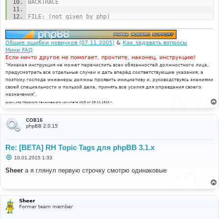
BACKTRACE
FILE: [ROOT]/includes/functions_module.php
FILE: (not given by php)
LINE: 674
LINE: (not given by php)
CALL: acp_extensions->main()
CALL: msg_handler()
FILE: [ROOT]/adm/index.php
Общие ошибки новичков (07.11.2005)
&
Как задавать вопросы
FILE: [ROOT]/phpbb/db/driver/driver.php
LINE: 81
Мини FAQ
LINE: 855
CALL: p_master->load_active()
Если ничто другое не помогает, прочтите, наконец, инструкцию!
CALL: trigger_error()
"Никакая инструкция не может перечислить всех обязанностей должностного лица,
предусмотреть все отдельные случаи и дать вперёд соответствующие указания, а
FILE: [ROOT]/phpbb/db/driver/mysql.php
поэтому господа инженеры должны проявить инициативу и, руководствуясь знаниями
LINE: 181
своей специальности и пользой дела, принять все усилия для оправдания своего
CALL: phpbb\db\driver\driver->sql_error()
назначения".
Циркуляр Морского технического комитета №15 от 29.11.1910 г.
FILE: [ROOT]/phpbb/db/driver/factory.php
LINE: 329
CALL: phpbb\db\driver\mysql->sql_query()
COB16
phpBB 2.0.15
FILE: [ROOT]/phpbb/db/tools.php
LINE: 1163
Re: [BETA] RH Topic Tags для phpBB 3.1.x
CALL: phpbb\db\driver\factory->sql_query()
С
10.01.2015 1:33
FILE: [ROOT]/phpbb/db/tools.php
о
о
Sheer
а я глянул первую строчку смотрю одинаковые
LINE: 1185
б
CALL: phpbb\db\tools->sql_list_columns()
щ
е
FILE: [ROOT]/phpbb/db/tools.php
н
и
LINE: 855
Sheer
е
CALL: phpbb\db\tools->sql_column_exists()
Former team member