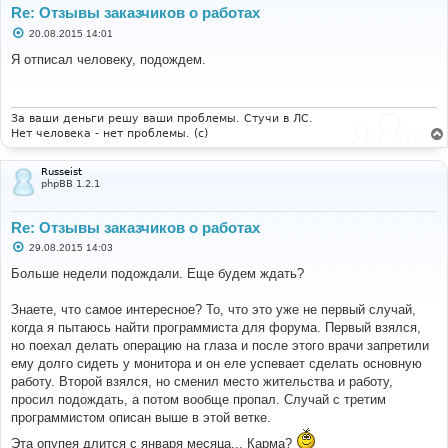
Re: Отзывы заказчиков о работах
С
20.08.2015 14:01
о
о
Я отписал человеку, подождем.
б
щ
е
н
и
За ваши деньги решу ваши проблемы. Стучи в ЛС.
е
Нет человека - нет проблемы. (c)
Russeist
phpBB 1.2.1
Re: Отзывы заказчиков о работах
С
29.08.2015 14:03
о
о
Больше недели подождали. Еще будем ждать?
б
щ
е
Знаете, что самое интересное? То, что это уже не первый случай,
н
когда я пытаюсь найти программиста для форума. Первый взялся,
и
е
но поехал делать операцию на глаза и после этого врачи запретили
ему долго сидеть у монитора и он еле успевает сделать основную
работу. Второй взялся, но сменил место жительства и работу,
просил подождать, а потом вообще пропал. Случай с третим
программистом описан выше в этой ветке.
Эта опупея длится с января месяца... Карма?