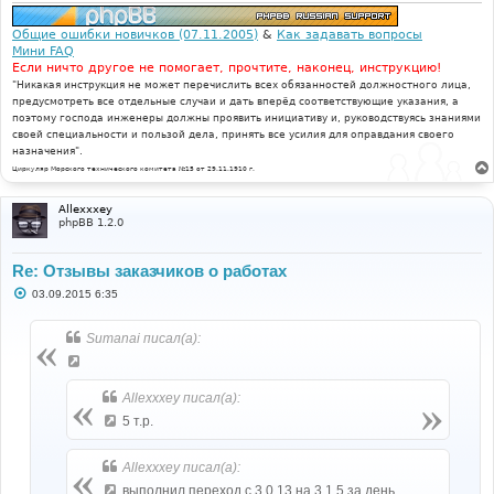
Общие ошибки новичков (07.11.2005)
&
Как задавать вопросы
Мини FAQ
Если ничто другое не помогает, прочтите, наконец, инструкцию!
"Никакая инструкция не может перечислить всех обязанностей должностного лица,
предусмотреть все отдельные случаи и дать вперёд соответствующие указания, а
поэтому господа инженеры должны проявить инициативу и, руководствуясь знаниями
своей специальности и пользой дела, принять все усилия для оправдания своего
назначения".
Циркуляр Морского технического комитета №15 от 29.11.1910 г.
Allexxxey
phpBB 1.2.0
Re: Отзывы заказчиков о работах
С
03.09.2015 6:35
о
о
б
Sumanai писал(а):
щ
е
н
и
Allexxxey писал(а):
е
5 т.р.
Allexxxey писал(а):
выполнил переход с 3.0.13 на 3.1.5 за день,