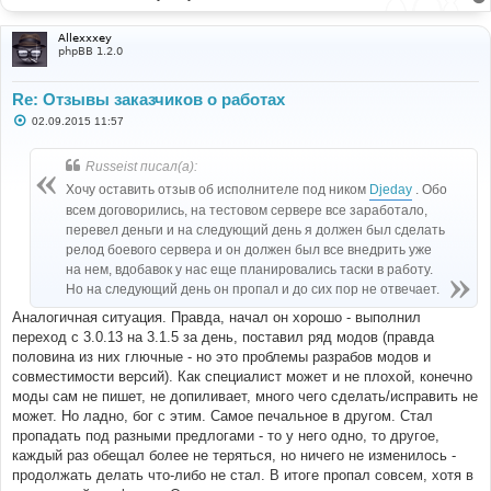
е
Allexxxey
phpBB 1.2.0
Re: Отзывы заказчиков о работах
С
02.09.2015 11:57
о
о
б
Russeist писал(а):
щ
е
Хочу оставить отзыв об исполнителе под ником
Djeday
. Обо
н
всем договорились, на тестовом сервере все заработало,
и
е
перевел деньги и на следующий день я должен был сделать
релод боевого сервера и он должен был все внедрить уже
на нем, вдобавок у нас еще планировались таски в работу.
Но на следующий день он пропал и до сих пор не отвечает.
Аналогичная ситуация. Правда, начал он хорошо - выполнил
переход с 3.0.13 на 3.1.5 за день, поставил ряд модов (правда
половина из них глючные - но это проблемы разрабов модов и
совместимости версий). Как специалист может и не плохой, конечно
моды сам не пишет, не допиливает, много чего сделать/исправить не
может. Но ладно, бог с этим. Самое печальное в другом. Стал
пропадать под разными предлогами - то у него одно, то другое,
каждый раз обещал более не теряться, но ничего не изменилось -
продолжать делать что-либо не стал. В итоге пропал совсем, хотя в