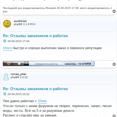
Последний раз редактировалось
Russeist
29.08.2015 17:06, всего редактировалось 1
раз.
southklad
phpBB 3.1.0 RC4
Re: Отзывы заказчиков о работах
С
29.08.2015 17:04
о
о
choco
быстро и хорошо выполнен заказ о переносе репутации
б
щ
е
н
и
е
romeo_piter
phpBB 2.0.22
Re: Отзывы заказчиков о работах
С
29.08.2015 23:22
о
о
Уже давно работаю с
Sheer
б
Что-он только с моим форумом не творил, переносил, чинил, писал
щ
е
моды, эксты. Всё на 5 и за разумные деньги.
н
Респект и спасибо ему за умения.
и