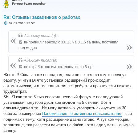
Former team member
Re: Отзывы заказчиков о работах
С
02.09.2015 22:57
о
о
б
Allexxxey писал(а):
щ
е
выполнил переход с 3.0.13 на 3.1.5 за день, поставил
н
ряд модов
и
е
Allexxxey писал(а):
не отработано им осталось около 5 т.р
Жесть!!! Сколько же он содрал, если не секрет, за эту копеечную
работу, учитывая что установка расширений происходит
автоматически, и от исполнителя не требуется практически никаких
трудозатрат.
ЗЫ. Я как-то за 5 тыр спарсил нехилый форум с последующей
установкой полутора десятков
модов
на 5 стилей. Вот я
слимонадничал то...Не могу четверых уговорить скинуться на 30
евро за расширение
Напоминание не активным пользователям
- все
поднимают тему, хотя расширение давно готово. А тут коммерция,
талантище, так развести клиента на бабки - это надо уметь - снимаю
шляпу.