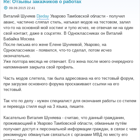
Re: Отзывы заказчиков о работах
С
09.09.2015 22:41
о
о
Виталий Шуняев
Djeday
Уварово Тамбовской области - получил
б
аванс, частично сляпал стиль, натыкал модов на тестовом, залил
щ
е
что-то на основной мой хостинг и тупо исчез, не отвечая ни на один
н
свой контакт, даже в соцсетях. В Одноклассниках он Виталий
и
е
Бабайка Москва
После письма его жене Елене Шуняевой, Уварово, на
Одноклассниках - появился, что-то сделал, потом исчез
окончательно.
Уже полтора месяца не отвечает. Его жена после моего очередного
напоминания закрыла свой профиль.
Часть модов слетела, так была адресована на его тестовый форум,
при загрузке основного форума проскакивают ссылки на его
тестовый.
Так что по делу - нужен специалист для окончания работы со стилем
и перевода стиля ещё на 3 языка, пишите.
Касательно Виталия Шуняева - считаю, что данный гражданин,
проживающиий в Уварово Тамбовской области, обманным путём
получает доступ к персональной информации граждан, в связи с чем
рекомендую обманутым связаться с органами МВД по месту его