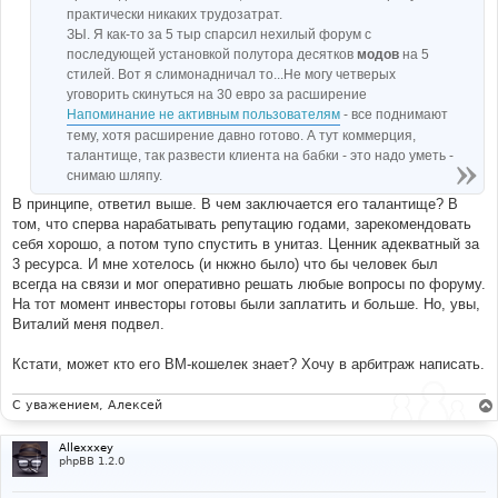
практически никаких трудозатрат.
ЗЫ. Я как-то за 5 тыр спарсил нехилый форум с
последующей установкой полутора десятков
модов
на 5
стилей. Вот я слимонадничал то...Не могу четверых
уговорить скинуться на 30 евро за расширение
Напоминание не активным пользователям
- все поднимают
тему, хотя расширение давно готово. А тут коммерция,
талантище, так развести клиента на бабки - это надо уметь -
снимаю шляпу.
В принципе, ответил выше. В чем заключается его талантище? В
том, что сперва нарабатывать репутацию годами, зарекомендовать
себя хорошо, а потом тупо спустить в унитаз. Ценник адекватный за
3 ресурса. И мне хотелось (и нкжно было) что бы человек был
всегда на связи и мог оперативно решать любые вопросы по форуму.
На тот момент инвесторы готовы были заплатить и больше. Но, увы,
Виталий меня подвел.
Кстати, может кто его ВМ-кошелек знает? Хочу в арбитраж написать.
С уважением, Алексей
Allexxxey
phpBB 1.2.0