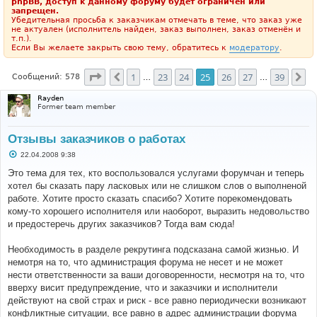
phpBB, доступ к данному форуму будет ограничен или
запрещен.
Убедительная просьба к заказчикам отмечать в теме, что заказ уже
не актуален (исполнитель найден, заказ выполнен, заказ отменён и
т.п.).
Если Вы желаете закрыть свою тему, обратитесь к
модератору
.
Страница
25
из
39
1
23
24
25
26
27
39
Пред.
Сл
Сообщений: 578
…
…
Rayden
Former team member
Отзывы заказчиков о работах
С
22.04.2008 9:38
о
о
Это тема для тех, кто воспользовался услугами форумчан и теперь
б
хотел бы сказать пару ласковых или не слишком слов о выполненой
щ
е
работе. Хотите просто сказать спасибо? Хотите порекомендовать
н
кому-то хорошего исполнителя или наоборот, выразить недовольство
и
е
и предостеречь других заказчиков? Тогда вам сюда!
Необходимость в разделе рекрутинга подсказана самой жизнью. И
немотря на то, что администрация форума не несет и не может
нести ответственности за ваши договоренности, несмотря на то, что
вверху висит предупреждение, что и заказчики и исполнители
действуют на свой страх и риск - все равно периодически возникают
конфликтные ситуации, все равно в адрес администрации форума