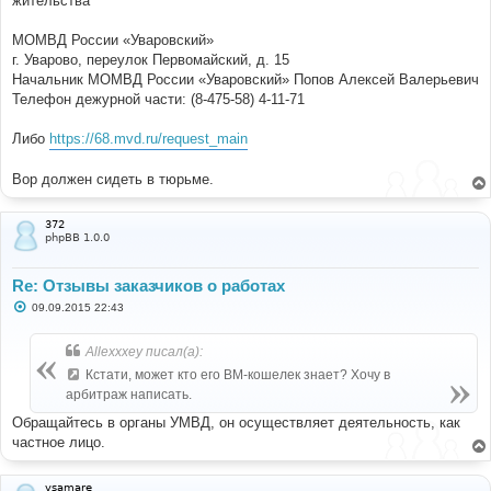
жительства
МОМВД России «Уваровский»
г. Уварово, переулок Первомайский, д. 15
Начальник МОМВД России «Уваровский» Попов Алексей Валерьевич
Телефон дежурной части: (8-475-58) 4-11-71
Либо
https://68.mvd.ru/request_main
Вор должен сидеть в тюрьме.
372
phpBB 1.0.0
Re: Отзывы заказчиков о работах
С
09.09.2015 22:43
о
о
б
Allexxxey писал(а):
щ
е
Кстати, может кто его ВМ-кошелек знает? Хочу в
н
арбитраж написать.
и
е
Обращайтесь в органы УМВД, он осуществляет деятельность, как
частное лицо.
vsamare