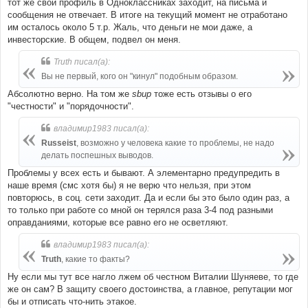
тот же свой профиль в Одноклассниках заходит, на письма и
сообщения не отвечает. В итоге на текущий момент не отработано
им осталось около 5 т.р. Жаль, что деньги не мои даже, а
инвесторские. В общем, подвел он меня.
Truth писал(а):
Вы не первый, кого он "кинул" подобным образом.
Абсолютно верно. На том же
sbup
тоже есть отзывы о его
"честности" и "порядочности".
владимир1983 писал(а):
Russeist
, возможно у человека какие то проблемы, не надо
делать поспешных выводов.
Проблемы у всех есть и бывают. А элементарно предупредить в
наше время (смс хотя бы) я не верю что нельзя, при этом
повторюсь, в соц. сети заходит. Да и если бы это было один раз, а
то только при работе со мной он терялся раза 3-4 под разными
оправданиями, которые все равно его не осветляют.
владимир1983 писал(а):
Truth
, какие то факты?
Ну если мы тут все нагло лжем об честном Виталии Шуняеве, то где
же он сам? В защиту своего достоинства, а главное, репутации мог
бы и отписать что-нить этакое.