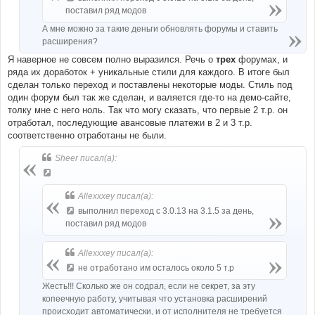
поставил ряд модов
А мне можно за такие деньги обновлять форумы и ставить
расширения?
Я наверное не совсем полно выразился. Речь о
трех
форумах, и
ряда их доработок + уникальные стили для каждого. В итоге был
сделан только переход и поставлены некоторые моды. Стиль под
один форум был так же сделан, и валяется где-то на демо-сайте,
толку мне с него ноль. Так что могу сказать, что первые 2 т.р. он
отработал, последующие авансовые платежи в 2 и 3 т.р.
соответственно отработаны не были.
Sheer писал(а):
Allexxxey писал(а):
выполнил переход с 3.0.13 на 3.1.5 за день,
поставил ряд модов
Allexxxey писал(а):
не отработано им осталось около 5 т.р
Жесть!!! Сколько же он содрал, если не секрет, за эту
копеечную работу, учитывая что установка расширений
происходит автоматически, и от исполнителя не требуется