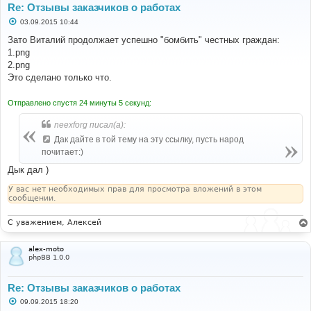
Re: Отзывы заказчиков о работах
С
03.09.2015 10:44
о
о
Зато Виталий продолжает успешно "бомбить" честных граждан:
б
1.png
щ
е
2.png
н
Это сделано только что.
и
е
Отправлено спустя 24 минуты 5 секунд:
neexforg писал(а):
Дак дайте в той тему на эту ссылку, пусть народ
почитает:)
Дык дал )
У вас нет необходимых прав для просмотра вложений в этом
сообщении.
С уважением, Алексей
alex-moto
phpBB 1.0.0
Re: Отзывы заказчиков о работах
С
09.09.2015 18:20
о