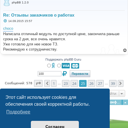
phpBB 1.2.0
Re: Отзывы заказчиков о работах
С
14.09.2015 15:57
о
о
choco
б
Написала отличный модуль по доступной цене, закончила раньше
щ
е
срока на 2 дня, все очень нравится.
н
Уже готовлю для нее новое ТЗ.
и
е
Рекомендую к сотрудничеству.
Поддержать phpBB Guru
Страница
25
из
39
1
23
24
25
26
27
39
Пред.
Сл
Сообщений: 578
…
…
Перейти
Этот сайт использует cookies для
Главная
Форумы
Наша команда
О команде
Конфиденциальность
обеспечения своей корректной работы.
Подробнее
Time: 0.193s
| Peak Memory Usage: 3.13 МБ | GZIP: Off |
Queries: 41
© phpBB Guru, 2004—2026
Согласен