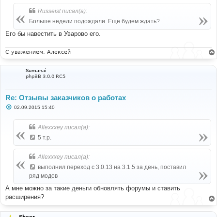
Russeist писал(а):
Больше недели подождали. Еще будем ждать?
Его бы навестить в Уварово его.
С уважением, Алексей
Sumanai
phpBB 3.0.0 RC5
Re: Отзывы заказчиков о работах
С
02.09.2015 15:40
о
о
б
Allexxxey писал(а):
щ
е
5 т.р.
н
и
е
Allexxxey писал(а):
выполнил переход с 3.0.13 на 3.1.5 за день, поставил
ряд модов
А мне можно за такие деньги обновлять форумы и ставить
расширения?
Sheer