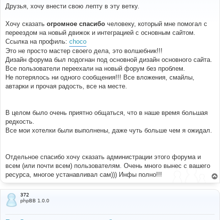
о
Друзья, хочу внести свою лепту в эту ветку.
б
щ
е
Хочу сказать
огромное спасибо
человеку, который мне помогал с
н
переездом на новый движок и интеграцией с основным сайтом.
и
е
Ссылка на профиль:
choco
Это не просто мастер своего дела, это волшебник!!!
Дизайн форума был подогнан под основной дизайн основного сайта.
Все пользователи переехали на новый форум без проблем.
Не потерялось ни одного сообщения!!! Все вложения, смайлы,
автарки и прочая радость, все на месте.
В целом было очень приятно общаться, что в наше время большая
редкость.
Все мои хотелки были выполнены, даже чуть больше чем я ожидал.
Отдельное спасибо хочу сказать администрации этого форума и
всем (или почти всем) пользователям. Очень много вынес с вашего
ресурса, многое устанавливал сам))) Инфы полно!!!
372
phpBB 1.0.0