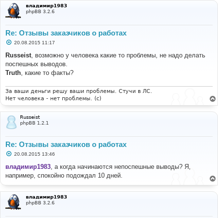
владимир1983
phpBB 3.2.6
Re: Отзывы заказчиков о работах
С
20.08.2015 11:17
о
о
Russeist
, возможно у человека какие то проблемы, не надо делать
б
поспешных выводов.
щ
е
Truth
, какие то факты?
н
и
е
За ваши деньги решу ваши проблемы. Стучи в ЛС.
Нет человека - нет проблемы. (c)
Russeist
phpBB 1.2.1
Re: Отзывы заказчиков о работах
С
20.08.2015 13:46
о
о
владимир1983
, а когда начинаются непоспешные выводы? Я,
б
например, спокойно подождал 10 дней.
щ
е
н
и
владимир1983
е
phpBB 3.2.6