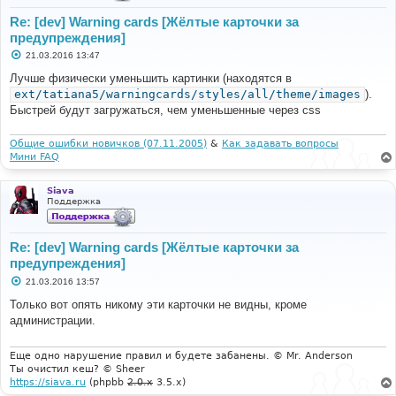
Re: [dev] Warning cards [Жёлтые карточки за
предупреждения]
С
21.03.2016 13:47
о
о
Лучше физически уменьшить картинки (находятся в
б
ext/tatiana5/warningcards/styles/all/theme/images
).
щ
е
Быстрей будут загружаться, чем уменьшенные через css
н
и
е
Общие ошибки новичков (07.11.2005)
&
Как задавать вопросы
Мини FAQ
Siava
Поддержка
Re: [dev] Warning cards [Жёлтые карточки за
предупреждения]
С
21.03.2016 13:57
о
о
Только вот опять никому эти карточки не видны, кроме
б
администрации.
щ
е
н
и
Еще одно нарушение правил и будете забанены. © Mr. Anderson
е
Ты очистил кеш? © Sheer
https://siava.ru
(phpbb
2.0.x
3.5.x)