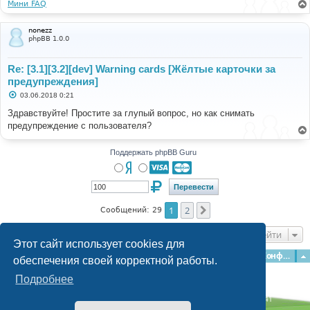
Мини FAQ
nonezz
phpBB 1.0.0
Re: [3.1][3.2][dev] Warning cards [Жёлтые карточки за
предупреждения]
С
03.06.2018 0:21
о
о
Здравствуйте! Простите за глупый вопрос, но как снимать
б
предупреждение с пользователя?
щ
е
н
и
Поддержать phpBB Guru
е
1
2
След.
Сообщений: 29
Перейти
Этот сайт использует cookies для
Главная
Форумы
Наша команда
О команде
Конфиденциальность
обеспечения своей корректной работы.
Подробнее
Time: 0.146s
| Peak Memory Usage: 3.08 МБ | GZIP: Off |
Queries: 41
© phpBB Guru, 2004—2026