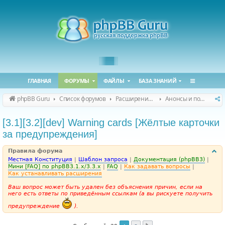
ГЛАВНАЯ
ФОРУМЫ
ФАЙЛЫ
БАЗА ЗНАНИЙ
phpBB Guru
Список форумов
Расширения phpBB
Анонсы и поддержка расширений для phpBB
[3.1][3.2][dev] Warning cards [Жёлтые карточки
за предупреждения]
Правила форума
Местная Конституция
|
Шаблон запроса
|
Документация (phpBB3)
|
Мини [FAQ] по phpBB3.1.x/3.3.x
|
FAQ
|
Как задавать вопросы
|
Как устанавливать расширения
Ваш вопрос может быть удален без объяснения причин, если на
него есть ответы по приведённым ссылкам (а вы рискуете получить
предупреждение
).