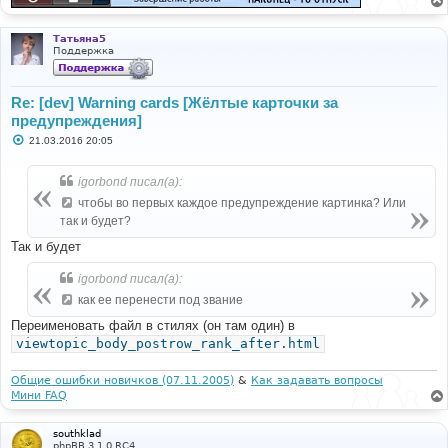
Татьяна5
Поддержка
Re: [dev] Warning cards [Жёлтые карточки за
предупреждения]
С
21.03.2016 20:05
о
о
б
igorbond писал(а):
щ
е
чтобы во первых каждое предупреждение картинка? Или
н
так и будет?
и
е
Так и будет
igorbond писал(а):
как ее перенести под звание
Переименовать файл в стилях (он там один) в
viewtopic_body_postrow_rank_after.html
Общие ошибки новичков (07.11.2005)
&
Как задавать вопросы
Мини FAQ
southklad
phpBB 3.1.0 RC4