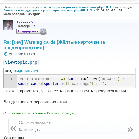
Перенесено из форума
Бета-версии расширений для phpBB 3.1.x
в форум
Анонсы и поддержка расширений для phpBB 3.1.x
21.03.2016 14:56
модератором
LavIgor
Татьяна5
Поддержка
Re: [dev] Warning cards [Жёлтые карточки за
предупреждения]
С
21.03.2016 14:09
о
о
viewtopic.php
б
щ
КОД:
ВЫДЕЛИТЬ ВСЁ
е
н
'POSTER_WARNINGS'
=>
$auth
->
acl_get
(
'm_warn'
)
?
и
е
$user_cache
[
$poster_id
][
'warnings'
]
:
''
,
Похоже, кроме тех, у кого есть право выносить предупреждения
Вот для всех отобразить их стоит
Отправлено спустя 2 часа 19 минут 7 секунд:
Siava писал(а):
не видны
Уже видны