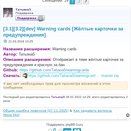
1
2
След.
Сообщений: 29
Татьяна5
Поддержка
[3.1][3.2][dev] Warning cards [Жёлтые карточки за
предупреждения]
С
21.03.2016 13:25
о
о
Название расширения:
Warning cards
б
Автор:
Татьяна5
щ
е
Описание расширения:
Отображает в теме жёлтые карточки за
н
предупреждения и красную за бан
и
е
Github:
https://github.com/Tatiana5/warningcards
Скачать:
https://github.com/Tatiana5/warningcard ... master.zip
У вас нет необходимых прав для просмотра вложений в этом
сообщении.
Последний раз редактировалось
Татьяна5
28.02.2022 14:29, всего редактировалось 2
раза.
Общие ошибки новичков (07.11.2005)
&
Как задавать вопросы
Мини FAQ
Поддержать phpBB Guru