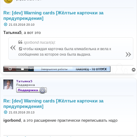
Re: [dev] Warning cards [Жёлтые карточки за
предупреждения]
С
21.03.2016 20:10
о
о
Татьяна5
, а вот это
б
щ
igorbond писал(а):
е
н
чтобы каждая карточка была кликабельна и вела к
и
е
сообщению за которое она была выдана.
Татьяна5
Поддержка
Re: [dev] Warning cards [Жёлтые карточки за
предупреждения]
С
21.03.2016 20:13
о
о
igorbond
, а это расширение практически переписывать надо
б
щ
е
н