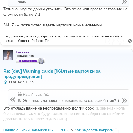
надо
и
е
Татьяна, будьте добры уточнить. Это отказ или просто сетование на
сложности бытия? ;)
ЗЫ. Я бы тоже хотел видеть карточки кликабельными...
Ты должен делать добро из зла, потому что его больше не из чего
делать. Уоренн Роберт Пенн.
Татьяна5
Поддержка
Re: [dev] Warning cards [Жёлтые карточки за
предупреждения]
С
22.03.2016 11:19
о
о
б
KimIV писал(а):
щ
е
Это отказ или просто сетование на сложности бытия? ;)
н
и
Это откладывание на неопределённо долгий срок.
(Времени - ноль
е
без палочки, так что буду только исправлять найденные ошибки +
добавлять то что просто добавить)
Общие ошибки новичков (07.11.2005)
&
Как задавать вопросы