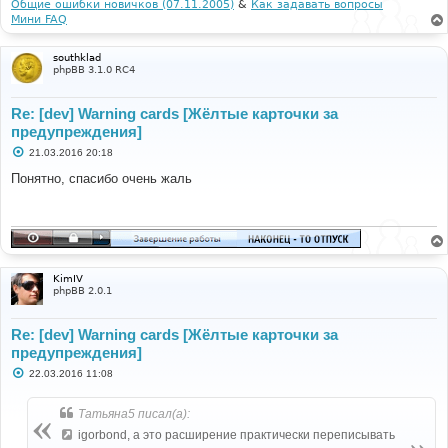
и
Общие ошибки новичков (07.11.2005)
&
Как задавать вопросы
е
Мини FAQ
southklad
phpBB 3.1.0 RC4
Re: [dev] Warning cards [Жёлтые карточки за
предупреждения]
С
21.03.2016 20:18
о
о
Понятно, спасибо очень жаль
б
щ
е
н
и
е
KimIV
phpBB 2.0.1
Re: [dev] Warning cards [Жёлтые карточки за
предупреждения]
С
22.03.2016 11:08
о
о
б
Татьяна5 писал(а):
щ
е
igorbond, а это расширение практически переписывать
н