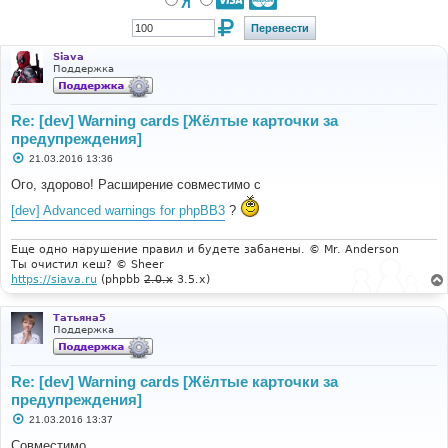
Siava
Поддержка
Re: [dev] Warning cards [Жёлтые карточки за
предупреждения]
С
21.03.2016 13:36
о
о
Ого, здорово! Расширение совместимо с
б
щ
[dev] Advanced warnings for phpBB3
?
е
н
и
Еще одно нарушение правил и будете забанены. © Mr. Anderson
е
Ты очистил кеш? © Sheer
https://siava.ru
(phpbb
2.0.x
3.5.x)
Татьяна5
Поддержка
Re: [dev] Warning cards [Жёлтые карточки за
предупреждения]
С
21.03.2016 13:37
о
о
Совместимо