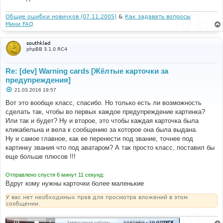
Общие ошибки новичков (07.11.2005)
&
Как задавать вопросы
Мини FAQ
southklad
phpBB 3.1.0 RC4
Re: [dev] Warning cards [Жёлтые карточки за
предупреждения]
С
21.03.2016 19:57
о
о
Вот это вообще класс, спасибо. Но только есть ли возможность
б
сделать так, чтобы во первых каждое предупреждение картинка?
щ
е
Или так и будет? Ну и второе, это чтобы каждая карточка была
н
кликабельна и вела к сообщению за которое она была выдана.
и
е
Ну и самое главное, как ее перенести под звание, точнее под
картинку звания что под аватаром? А так просто класс, поставил бы
еще больше плюсов !!!
Отправлено спустя 6 минут 11 секунд:
Вдруг кому нужны карточки более маленькие
У вас нет необходимых прав для просмотра вложений в этом
сообщении.