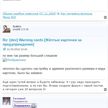
б
щ
е
н
и
Общие ошибки новичков (07.11.2005)
&
Как задавать вопросы
е
Мини FAQ
Gubkin
phpBB 2.0.16
Re: [dev] Warning cards [Жёлтые карточки за
предупреждения]
С
21.03.2016 13:43
о
о
по мне так размер большой слишком
б
щ
е
н
неплохо бы сделать настройку в админке различного размера и вида
и
е
карточек, было бы забавно
Ещё один тупой вопрос и будете забанены. К гуру надо приходить
подготовленными, а не как Вы. Вчера создали форум с парой постов,
а сегодня уже 20 вопросов )))
Татьяна5
Поддержка