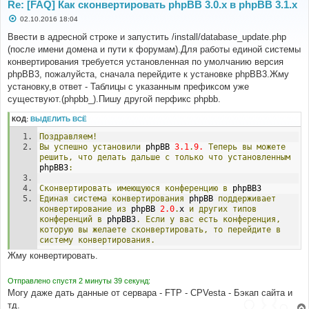
Re: [FAQ] Как сконвертировать phpBB 3.0.х в phpBB 3.1.х
С
02.10.2016 18:04
о
о
Ввести в адресной строке и запустить /install/database_update.php
б
(после имени домена и пути к форумам).Для работы единой системы
щ
е
конвертирования требуется установленная по умолчанию версия
н
phpBB3, пожалуйста, сначала перейдите к установке phpBB3.Жму
и
е
установку,в ответ - Таблицы с указанным префиксом уже
существуют.(phpbb_).Пишу другой перфикс phpbb.
КОД:
ВЫДЕЛИТЬ ВСЁ
Поздравляем!
Вы
успешно
установили
 phpBB 
3.1
.
9.
Теперь
вы
можете
решить,
что
делать
дальше
с
только
что
установленным
phpBB3
:
Сконвертировать
имеющуюся
конференцию
в
 phpBB3
Единая
система
конвертирования
 phpBB 
поддерживает
конвертирование
из
 phpBB 
2.0
.
x 
и
других
типов
конференций
в
 phpBB3
.
Если
у
вас
есть
конференция,
которую
вы
желаете
сконвертировать,
то
перейдите
в
систему
конвертирования.
Жму конвертировать.
Отправлено спустя 2 минуты 39 секунд:
Могу даже дать данные от сервара - FTP - CPVesta - Бэкап сайта и
тд.