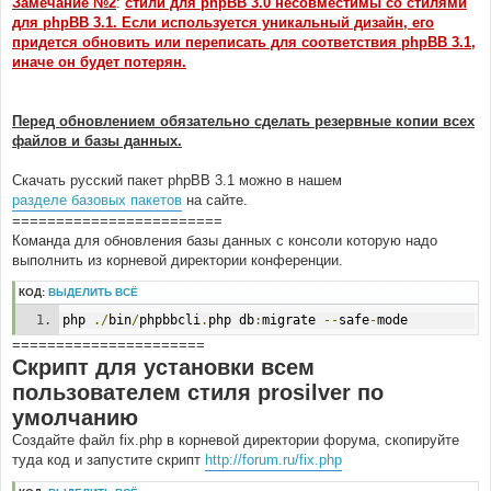
Замечание №2
:
стили для phpBB 3.0 несовместимы со стилями
для phpBB 3.1. Если используется уникальный дизайн, его
придется обновить или переписать для соответствия phpBB 3.1,
иначе он будет потерян.
Перед обновлением обязательно сделать резервные копии всех
файлов и базы данных.
Скачать русский пакет phpBB 3.1 можно в нашем
разделе базовых пакетов
на сайте.
========================
Команда для обновления базы данных с консоли которую надо
выполнить из корневой директории конференции.
КОД:
ВЫДЕЛИТЬ ВСЁ
php 
./
bin
/
phpbbcli
.
php db
:
migrate 
--
safe
-
mode
======================
Скрипт для установки всем
пользователем стиля prosilver по
умолчанию
Создайте файл fix.php в корневой директории форума, скопируйте
туда код и запустите скрипт
http://forum.ru/fix.php