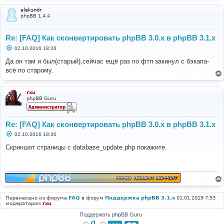
aleksndr
phpBB 1.4.4
Re: [FAQ] Как сконвертировать phpBB 3.0.х в phpBB 3.1.х
С
02.10.2016 18:26
о
о
Да он там и был(старый),сейчас ещё раз по фтп закинул с бэкапа-
б
всё по старому.
щ
е
н
и
rxu
е
phpBB Guru
Re: [FAQ] Как сконвертировать phpBB 3.0.х в phpBB 3.1.х
С
02.10.2016 18:30
о
о
Скриншот страницы с database_update.php покажите.
б
щ
е
н
и
е
Перенесено из форума
FAQ
в форум
Поддержка phpBB 3.1.x
01.01.2019 7:53
модератором
rxu
Поддержать phpBB Guru