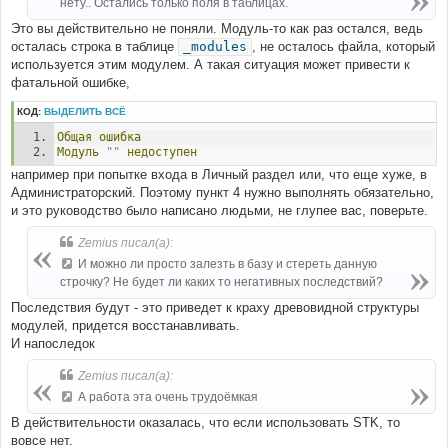
нету.. Остались только поля в таблицах.
Это вы действительно не поняли. Модуль-то как раз остался, ведь
осталась строка в таблице
_modules
, не осталось файла, который
используется этим модулем. А такая ситуация может привести к
фатальной ошибке,
КОД:
ВЫДЕЛИТЬ ВСЁ
Общая
ошибка
Модуль
""
недоступен
например при попытке входа в Личный раздел или, что еще хуже, в
Администраторский. Поэтому пункт 4 нужно выполнять обязательно,
и это руководство было написано людьми, не глупее вас, поверьте.
Zemius писал(а):
И можно ли просто залезть в базу и стереть данную
строчку? Не будет ли каких то негативных последствий?
Последствия будут - это приведет к краху древовидной структуры
модулей, придется восстанавливать.
И напоследок
Zemius писал(а):
А работа эта очень трудоёмкая
В действительности оказалась, что если использовать STK, то
вовсе нет.