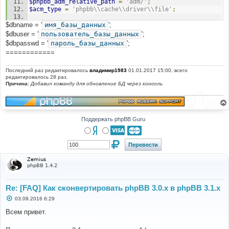
$phpbb_adm_relative_path
=
'adm/'
;
$styles_list
[]
=
$row
;
$acm_type
=
'phpbb\\cache\\driver\\file'
;
}
$db
->
sql_freeresult
(
$result
);
$dbname = '
@define
имя_базы_данных
(
'PHPBB_INSTALLED'
';
,
true
);
//@define('DEBUG', true);
$dbuser = '
пользователь_базы_данных
';
//@define('PHPBB_DISPLAY_LOAD_TIME', true);
$dbpasswd = '
пароль_базы_данных
';
echo
'Default style: '
.
$default_style_name
.
' ('
.
============
$default_style_id
.
')<br />'
;
$exists
=
file_exists
(
'./styles/'
.
Последний раз редактировалось
владимир1983
01.01.2017 15:00, всего
$default_style_name
.
'/style.cfg'
);
редактировалось 28 раз.
Причина:
Добавил команду для обновление БД через консоль
if
(
$exists
)
{
echo
'Default style exists, no work to be done.'
;
exit
;
Поддержать phpBB Guru
}
if
(!
file_exists
(
'./styles/prosilver/style.cfg'
))
{
echo
'Prosilver does not exist. Please upload a 
Zemius
copy of prosilver from the <a 
phpBB 1.4.2
href="https://www.phpbb.com/downloads/">3.1.0 Full 
Package</a>.'
;
exit
;
Re: [FAQ] Как сконвертировать phpBB 3.0.х в phpBB 3.1.х
}
С
03.09.2016 6:29
о
$prosilver
=
array
();
о
Всем привет.
foreach
(
$styles_list
as
$style
)
б
{
щ
е