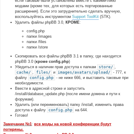
если таковые были установлены вместе с какими-либо
модами (кроме тех, для которых есть портированные
расширения). Если это затруднительно сделать вручную,
воспользуйтесь инструментом
Support ToolKit
(STK).
Удалить файлы phpBB 3.0,
КРОМЕ
:
config.php
папки /images
папки /files
папки /store
Скопировать все файлы phpBB 3.1 в папку, где находится
phpBB 3.0 (
кроме config.php
)
Убедиться в наличии прав доступа к папкам
store/
,
cache/
,
files/
и
images/avatars/upload/
- 777, к
файлу
config.php
- не ниже 666, и выставить таковые при
необходимости.
Ввести в адресной строке и запустить
/install/database_update.php (после имени домена и пути к
форумам).
Удалить (или переименовать) папку /install, изменить права
доступа к файлу
config.php
на 644.
Готово!
Замечание №1
:
все моды на новой конференции будут
потеряны.