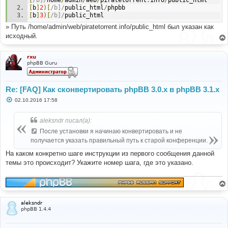
[
/b]/
home
/
admin
/
web
/
piratetorrent
.
info
/
public_html
[
b
]
2
)[
/b]/
public_html
/
phpbb
[
b
]
3
)[
/b]/
public_html
» Путь /home/admin/web/piratetorrent.info/public_html был указан как
исходный.
rxu
phpBB Guru
Re: [FAQ] Как сконвертировать phpBB 3.0.х в phpBB 3.1.х
С
02.10.2016 17:58
о
о
б
aleksndr писал(а):
щ
е
После установки я начинаю конвертировать и не
н
получается указать правильный путь к старой конференции.
и
е
На каком конкретно шаге инструкции из первого сообщения данной
темы это происходит? Укажите номер шага, где это указано.
aleksndr
phpBB 1.4.4