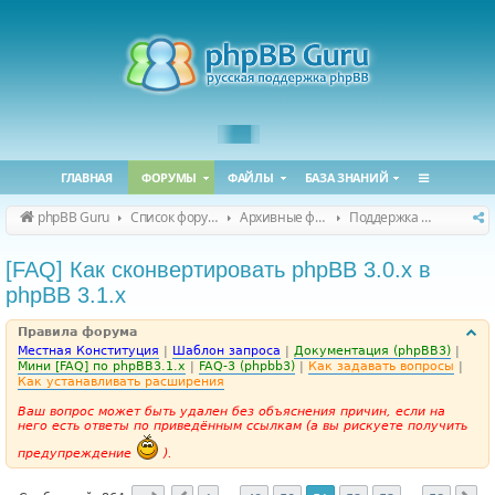
ГЛАВНАЯ
ФОРУМЫ
ФАЙЛЫ
БАЗА ЗНАНИЙ
phpBB Guru
Список форумов
Архивные форумы
Поддержка phpBB 3.1.x
[FAQ] Как сконвертировать phpBB 3.0.х в
phpBB 3.1.х
Правила форума
Местная Конституция
|
Шаблон запроса
|
Документация (phpBB3)
|
Мини [FAQ] по phpBB3.1.x
|
FAQ-3 (phpbb3)
|
Как задавать вопросы
|
Как устанавливать расширения
Ваш вопрос может быть удален без объяснения причин, если на
него есть ответы по приведённым ссылкам (а вы рискуете получить
предупреждение
).