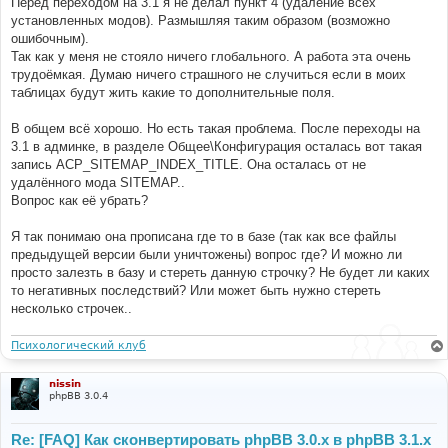
if
(
$style
[
'style_name'
]
==
'prosilver'
)
Перед переходом на 3.1 я не делал пункт 4 (удаление всех
н
{
установленных модов). Размышляя таким образом (возможно
и
$prosilver
=
$style
;
е
ошибочным).
break
;
Так как у меня не стояло ничего глобального. А работа эта очень
}
трудоёмкая. Думаю ничего страшного не случиться если в моих
}
таблицах будут жить какие то дополнительные поля.
// Install style if it doesn't exist
if
(!
sizeof
(
$prosilver
))
В общем всё хорошо. Но есть такая проблема. После переходы на
{
3.1 в админке, в разделе Общее\Конфигурация осталась вот такая
$sql_ary
=
array
(
запись ACP_SITEMAP_INDEX_TITLE. Она осталась от не
'style_name'
=>
'prosilver'
,
'style_copyright'
=>
'&copy; phpBB Group'
,
удалённого мода SITEMAP..
'style_active'
=>
1
,
Вопрос как её убрать?
'style_path'
=>
'prosilver'
,
'bbcode_bitfield'
=>
'lNg='
,
Я так понимаю она прописана где то в базе (так как все файлы
'style_parent_id'
=>
'0'
,
предыдущей версии были уничтожены) вопрос где? И можно ли
'style_parent_tree'
=>
''
,
);
просто залезть в базу и стереть данную строчку? Не будет ли каких
то негативных последствий? Или может быть нужно стереть
$sql
=
'INSERT INTO '
.
 STYLES_TABLE 
.
'
несколько строчек..
        '
.
$db
->
sql_build_array
(
'INSERT'
,
$sql_ary
);
$db
->
sql_query
(
$sql
);
Психологический клуб
$id
=
$db
->
sql_nextid
();
$prosilver
=
array
(
nissin
'style_name'
=>
'prosilver'
,
phpBB 3.0.4
'style_id'
=>
$id
,
'style_active'
=>
1
,
);
Re: [FAQ] Как сконвертировать phpBB 3.0.х в phpBB 3.1.х