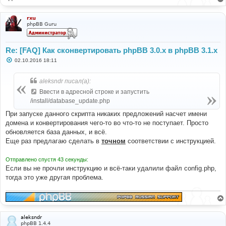
rxu
phpBB Guru
Re: [FAQ] Как сконвертировать phpBB 3.0.х в phpBB 3.1.х
С
02.10.2016 18:11
о
о
б
aleksndr писал(а):
щ
е
Ввести в адресной строке и запустить
н
/install/database_update.php
и
е
При запуске данного скрипта никаких предложений насчет имени
домена и конвертирования чего-то во что-то не поступает. Просто
обновляется база данных, и всё.
Еще раз предлагаю сделать в
точном
соответствии с инструкцией.
Отправлено спустя 43 секунды:
Если вы не прочли инструкцию и всё-таки удалили файл config.php,
тогда это уже другая проблема.
aleksndr
phpBB 1.4.4