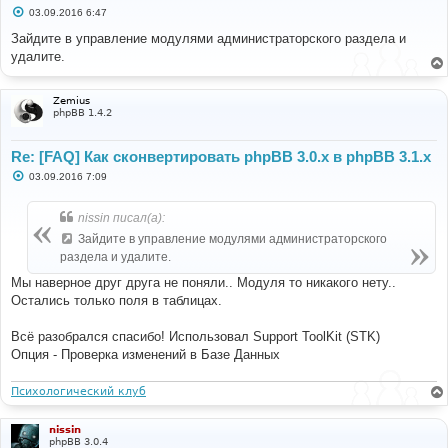
С
03.09.2016 6:47
echo
'Installed prosilver ('
.
$id
.
').<br />'
;
о
}
о
Зайдите в управление модулями администраторского раздела и
б
else
удалите.
щ
{
е
// Activate prosilver
н
$sql
=
'UPDATE '
.
 STYLES_TABLE 
.
" SET 
и
Zemius
е
style_active = 1 WHERE style_name = 'prosilver'"
;
phpBB 1.4.2
$db
->
sql_query
(
$sql
);
}
Re: [FAQ] Как сконвертировать phpBB 3.0.х в phpBB 3.1.х
// Set it as the default style
С
03.09.2016 7:09
$sql
=
'UPDATE '
.
 CONFIG_TABLE 
.
' SET config_value 
о
= '
.
$prosilver
[
'style_id'
]
.
" WHERE config_name = 
о
б
'default_style'"
;
nissin писал(а):
щ
$db
->
sql_query
(
$sql
);
е
Зайдите в управление модулями администраторского
$cache
->
purge
();
н
раздела и удалите.
echo
'Set prosilver as the default style.<br />'
;
и
е
Мы наверное друг друга не поняли.. Модуля то никакого нету..
// Set all users' styles to prosilver
Остались только поля в таблицах.
$sql
=
'UPDATE '
.
 USERS_TABLE 
.
' SET user_style = '
.
$prosilver
[
'style_id'
];
$db
->
sql_query
(
$sql
);
Всё разобрался спасибо! Использовал Support ToolKit (STK)
echo
'Updated user styles to prosilver.<br />'
;
Опция - Проверка изменений в Базе Данных
echo
'Done.'
;
?>
Психологический клуб
nissin
phpBB 3.0.4