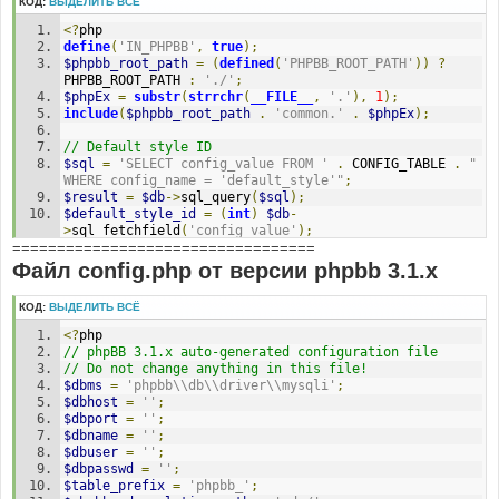
КОД:
ВЫДЕЛИТЬ ВСЁ
<?
php
define
(
'IN_PHPBB'
,
true
);
$phpbb_root_path
=
(
defined
(
'PHPBB_ROOT_PATH'
))
?
PHPBB_ROOT_PATH 
:
'./'
;
$phpEx
=
substr
(
strrchr
(
__FILE__
,
'.'
),
1
);
include
(
$phpbb_root_path
.
'common.'
.
$phpEx
);
// Default style ID
$sql
=
'SELECT config_value FROM '
.
 CONFIG_TABLE 
.
" 
WHERE config_name = 'default_style'"
;
$result
=
$db
->
sql_query
(
$sql
);
$default_style_id
=
(
int
)
$db
-
>
sql_fetchfield
(
'config_value'
);
==================================
$db
->
sql_freeresult
(
$result
);
Файл config.php от версии phpbb 3.1.x
// Default style name
$sql
=
'SELECT style_name FROM '
.
 STYLES_TABLE 
.
' 
КОД:
ВЫДЕЛИТЬ ВСЁ
WHERE style_id = '
.
$default_style_id
;
$result
=
$db
->
sql_query
(
$sql
);
<?
php
$default_style_name
=
$db
-
// phpBB 3.1.x auto-generated configuration file
>
sql_fetchfield
(
'style_name'
);
// Do not change anything in this file!
$db
->
sql_freeresult
(
$result
);
$dbms
=
'phpbb\\db\\driver\\mysqli'
;
$dbhost
=
''
;
// Active styles
$dbport
=
''
;
$sql
=
'SELECT style_id, style_name, style_active 
$dbname
=
''
;
FROM '
.
 STYLES_TABLE
;
$dbuser
=
''
;
$result
=
$db
->
sql_query
(
$sql
);
$dbpasswd
=
''
;
while
(
$row
=
$db
->
sql_fetchrow
(
$result
))
$table_prefix
=
'phpbb_'
;
{