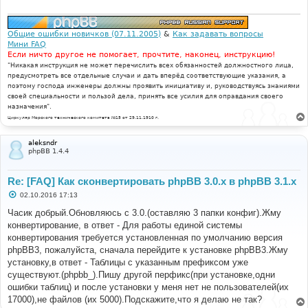
Общие ошибки новичков (07.11.2005)
&
Как задавать вопросы
Мини FAQ
Если ничто другое не помогает, прочтите, наконец, инструкцию!
"Никакая инструкция не может перечислить всех обязанностей должностного лица,
предусмотреть все отдельные случаи и дать вперёд соответствующие указания, а
поэтому господа инженеры должны проявить инициативу и, руководствуясь знаниями
своей специальности и пользой дела, принять все усилия для оправдания своего
назначения".
Циркуляр Морского технического комитета №15 от 29.11.1910 г.
aleksndr
phpBB 1.4.4
Re: [FAQ] Как сконвертировать phpBB 3.0.х в phpBB 3.1.х
С
02.10.2016 17:13
о
о
Часик добрый.Обновляюсь с 3.0.(оставляю 3 папки конфиг).Жму
б
конвертирование, в ответ - Для работы единой системы
щ
е
конвертирования требуется установленная по умолчанию версия
н
phpBB3, пожалуйста, сначала перейдите к установке phpBB3.Жму
и
е
установку,в ответ - Таблицы с указанным префиксом уже
существуют.(phpbb_).Пишу другой перфикс(при установке,одни
ошибки таблиц) и после установки у меня нет не пользователей(их
17000),не файлов (их 5000).Подскажите,что я делаю не так?