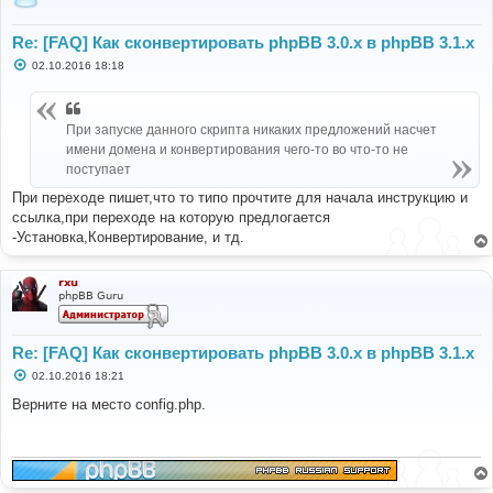
Re: [FAQ] Как сконвертировать phpBB 3.0.х в phpBB 3.1.х
С
02.10.2016 18:18
о
о
б
щ
При запуске данного скрипта никаких предложений насчет
е
н
имени домена и конвертирования чего-то во что-то не
и
поступает
е
При переходе пишет,что то типо прочтите для начала инструкцию и
ссылка,при переходе на которую предлогается
-Установка,Конвертирование, и тд.
rxu
phpBB Guru
Re: [FAQ] Как сконвертировать phpBB 3.0.х в phpBB 3.1.х
С
02.10.2016 18:21
о
о
Верните на место config.php.
б
щ
е
н
и
е