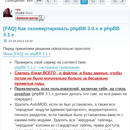
Страница
51
из
58
1
49
50
51
52
53
58
Пред.
Сл
Сообщений: 864
…
…
rxu
phpBB Guru
[FAQ] Как сконвертировать phpBB 3.0.х в phpBB
3.1.х
С
23.03.2014 18:30
о
о
Перед принятием решения обязательно прочтите
б
Мини [FAQ] по phpBB 3.1.x
щ
е
н
Проверить свой сервер на соответствие:
и
phpBB 3.1.x - системные требования
.
е
Сделать бэкап ВСЕГО - и файлов, и базы данных, чтобы
потом не было мучительно больно за бесцельно
прожитые годы.
Переключить всех пользователей, включая себя, на стиль
prosilver
(phpBB 3.1.х должен делать это сам, но всё равно не
повредит).
Удалить AutoMOD, если он был установлен, а также все
"неродные" модули администраторского, модераторского,
личного разделов, если таковые были установлены вместе с
какими-либо модами. Удалить все "неродные" таблицы,
"неродные" колонки из стандартных таблиц, права доступа