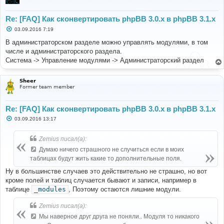
Re: [FAQ] Как сконвертировать phpBB 3.0.х в phpBB 3.1.х
С
03.09.2016 7:19
о
о
В администраторском разделе можно управлять модулями, в том
б
числе и администраторского раздела.
щ
е
Система -> Управление модулями -> Администраторский раздел
н
и
е
Sheer
Former team member
Re: [FAQ] Как сконвертировать phpBB 3.0.х в phpBB 3.1.х
С
03.09.2016 13:17
о
о
б
Zemius писал(а):
щ
е
Думаю ничего страшного не случиться если в моих
н
таблицах будут жить какие то дополнительные поля.
и
е
Ну в большинстве случаев это действительно не страшно, но вот
кроме полей и таблиц случается бывают и записи, например в
таблице
_modules
, Поэтому остаются лишние модули.
Zemius писал(а):
Мы наверное друг друга не поняли.. Модуля то никакого