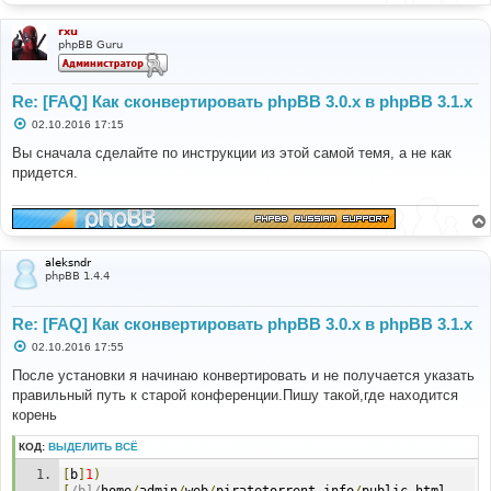
rxu
phpBB Guru
Re: [FAQ] Как сконвертировать phpBB 3.0.х в phpBB 3.1.х
С
02.10.2016 17:15
о
о
Вы сначала сделайте по инструкции из этой самой темя, а не как
б
придется.
щ
е
н
и
е
aleksndr
phpBB 1.4.4
Re: [FAQ] Как сконвертировать phpBB 3.0.х в phpBB 3.1.х
С
02.10.2016 17:55
о
о
После установки я начинаю конвертировать и не получается указать
б
правильный путь к старой конференции.Пишу такой,где находится
щ
е
корень
н
и
КОД:
ВЫДЕЛИТЬ ВСЁ
е
[
b
]
1
)