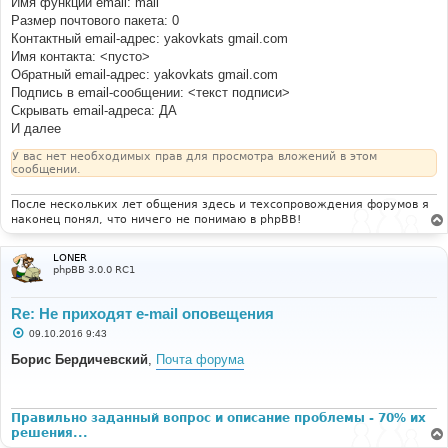
Имя функции email: mail
н
Размер почтового пакета: 0
и
е
Контактный email-адрес: yakovkats gmail.com
Имя контакта: <пусто>
Обратный email-адрес: yakovkats gmail.com
Подпись в email-сообщении: <текст подписи>
Скрывать email-адреса: ДА
И далее
У вас нет необходимых прав для просмотра вложений в этом
сообщении.
После нескольких лет общения здесь и техсопровождения форумов я
наконец понял, что ничего не понимаю в phpBB!
LONER
phpBB 3.0.0 RC1
Re: Не приходят e-mail оповещения
С
09.10.2016 9:43
о
о
Борис Бердичевский
,
Почта форума
б
щ
е
н
и
Правильно заданный вопрос и описание проблемы - 70% их
е
решения...