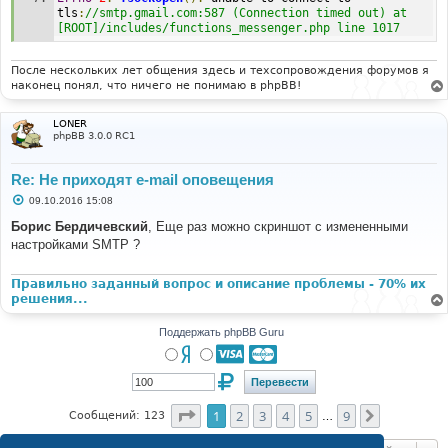
tls
:
//smtp.gmail.com:587 (Connection timed out) at 
[ROOT]/includes/functions_messenger.php line 1017 
После нескольких лет общения здесь и техсопровождения форумов я
наконец понял, что ничего не понимаю в phpBB!
LONER
phpBB 3.0.0 RC1
Re: Не приходят e-mail оповещения
С
09.10.2016 15:08
о
о
Борис Бердичевский
, Еще раз можно скриншот с измененными
б
настройками SMTP ?
щ
е
н
и
Правильно заданный вопрос и описание проблемы - 70% их
е
решения...
Поддержать phpBB Guru
Страница
1
из
9
1
2
3
4
5
9
След.
Сообщений: 123
…