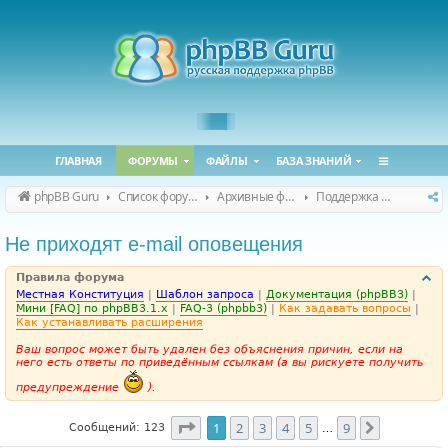
ГЛАВНАЯ
ФОРУМЫ
ФАЙЛЫ
БАЗА ЗНАНИЙ
phpBB Guru
Список форумов
Архивные форумы
Поддержка phpBB 3.1.x
Не приходят e-mail оповещения
Правила форума
Местная Конституция
|
Шаблон запроса
|
Документация (phpBB3)
|
Мини [FAQ] по phpBB3.1.x
|
FAQ-3 (phpbb3)
|
Как задавать вопросы
|
Как устанавливать расширения
Ваш вопрос может быть удален без объяснения причин, если на
него есть ответы по приведённым ссылкам (а вы рискуете получить
предупреждение
).
Страница
1
из
9
1
2
3
4
5
9
След.
Сообщений: 123
…