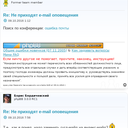
Former team member
Re: Не приходят e-mail оповещения
С
09.10.2016 1:12
о
о
Поиск по конференции:
ошибка почты
б
щ
е
н
и
е
Общие ошибки новичков (07.11.2005)
&
Как задавать вопросы
Мини FAQ
Если ничто другое не помогает, прочтите, наконец, инструкцию!
"Никакая инструкция не может перечислить всех обязанностей должностного лица,
предусмотреть все отдельные случаи и дать вперёд соответствующие указания, а
поэтому господа инженеры должны проявить инициативу и, руководствуясь знаниями
своей специальности и пользой дела, принять все усилия для оправдания своего
назначения".
Циркуляр Морского технического комитета №15 от 29.11.1910 г.
Борис Бердичевский
phpBB 3.0.0 RC1
Re: Не приходят e-mail оповещения
С
09.10.2016 7:56
о
о
Т.е., как я понял, надо заменить гугл-майл на яндекс-майл?
б