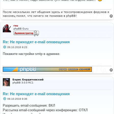
щ
е
н
и
После нескольких лет общения здесь и техсопровождения форумов я
е
наконец понял, что ничего не понимаю в phpBB!
rxu
phpBB Guru
Re: Не приходят e-mail оповещения
С
09.10.2016 9:23
о
о
Покажите настройки smtp в админке.
б
щ
е
н
и
е
Борис Бердичевский
phpBB 3.0.0 RC1
Re: Не приходят e-mail оповещения
С
09.10.2016 9:36
о
о
Разрешить email-сообщения: ВКЛ
б
Рассылка email-сообщений через конференцию: ОТКЛ
щ
е