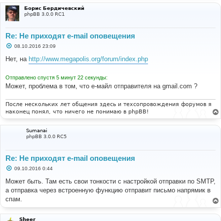
и
Борис Бердичевский
е
phpBB 3.0.0 RC1
Re: Не приходят e-mail оповещения
С
08.10.2016 23:09
о
о
Нет, на
http://www.megapolis.org/forum/index.php
б
щ
е
Отправлено спустя 5 минут 22 секунды:
н
Может, проблема в том, что е-майл отправителя на gmail.com ?
и
е
После нескольких лет общения здесь и техсопровождения форумов я
наконец понял, что ничего не понимаю в phpBB!
Sumanai
phpBB 3.0.0 RC5
Re: Не приходят e-mail оповещения
С
09.10.2016 0:44
о
о
Может быть. Там есть свои тонкости с настройкой отправки по SMTP,
б
а отправка через встроенную функцию отправит письмо напрямик в
щ
е
спам.
н
и
е
Sheer