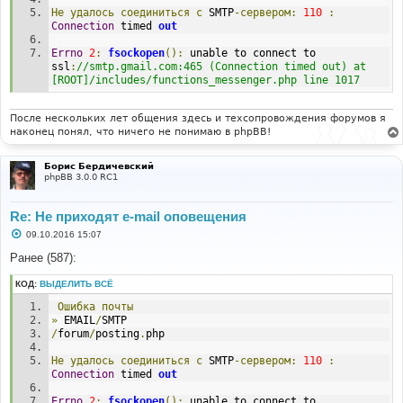
Не
удалось
соединиться
с
 SMTP
-сервером:
110
:
Connection
 timed 
out
Errno
2
:
fsockopen
():
 unable to connect to 
ssl
:
//smtp.gmail.com:465 (Connection timed out) at 
[ROOT]/includes/functions_messenger.php line 1017 
После нескольких лет общения здесь и техсопровождения форумов я
наконец понял, что ничего не понимаю в phpBB!
Борис Бердичевский
phpBB 3.0.0 RC1
Re: Не приходят e-mail оповещения
С
09.10.2016 15:07
о
о
Ранее (587):
б
щ
КОД:
ВЫДЕЛИТЬ ВСЁ
е
н
Ошибка
почты
и
е
»
 EMAIL
/
SMTP
/
forum
/
posting
.
php
Не
удалось
соединиться
с
 SMTP
-сервером:
110
:
Connection
 timed 
out
Errno
2
:
fsockopen
():
 unable to connect to 