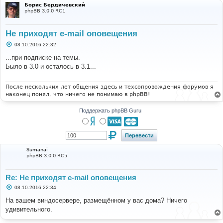
Борис Бердичевский
phpBB 3.0.0 RC1
Не приходят e-mail оповещения
С
08.10.2016 22:32
о
о
...при подписке на темы.
б
Было в 3.0 и осталось в 3.1...
щ
е
н
и
После нескольких лет общения здесь и техсопровождения форумов я
е
наконец понял, что ничего не понимаю в phpBB!
Поддержать phpBB Guru
Sumanai
phpBB 3.0.0 RC5
Re: Не приходят e-mail оповещения
С
08.10.2016 22:34
о
о
На вашем виндосервере, размещённом у вас дома? Ничего
б
удивительного.
щ
е
н