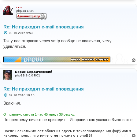
rxu
phpBB Guru
Re: Не приходят e-mail оповещения
С
09.10.2016 9:53
о
о
Так у вас отправка через smtp вообще не включена, чему
б
удивляться.
щ
е
н
и
е
Борис Бердичевский
phpBB 3.0.0 RC1
Re: Не приходят e-mail оповещения
С
09.10.2016 10:15
о
о
Включил.
б
щ
е
Отправлено спустя 1 час 45 минут 38 секунд:
н
По-прежнему ничего не приходит... Исправил как указано было выше.
и
е
После нескольких лет общения здесь и техсопровождения форумов я
наконец понял, что ничего не понимаю в phpBB!