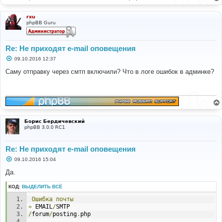
rxu
phpBB Guru
Re: Не приходят e-mail оповещения
С
09.10.2016 12:37
о
о
Саму отправку через смтп включили? Что в логе ошибок в админке?
б
щ
е
н
и
е
Борис Бердичевский
phpBB 3.0.0 RC1
Re: Не приходят e-mail оповещения
С
09.10.2016 15:04
о
о
Да.
б
щ
КОД:
ВЫДЕЛИТЬ ВСЁ
е
н
Ошибка
почты
и
е
»
 EMAIL
/
SMTP
/
forum
/
posting
.
php