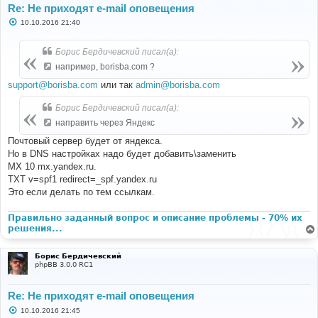
Re: Не приходят e-mail оповещения
С
10.10.2016 21:40
о
о
б
Борис Бердичевский писал(а):
щ
е
например, borisba.com ?
н
и
support@borisba.com
или так
admin@borisba.com
е
Борис Бердичевский писал(а):
направить через Яндекс
Почтовый сервер будет от яндекса.
Но в DNS настройках надо будет добавить\заменить
MX 10 mx.yandex.ru.
TXT v=spf1 redirect=_spf.yandex.ru
Это если делать по тем ссылкам.
Правильно заданный вопрос и описание проблемы - 70% их
решения...
Борис Бердичевский
phpBB 3.0.0 RC1
Re: Не приходят e-mail оповещения
С
10.10.2016 21:45
о