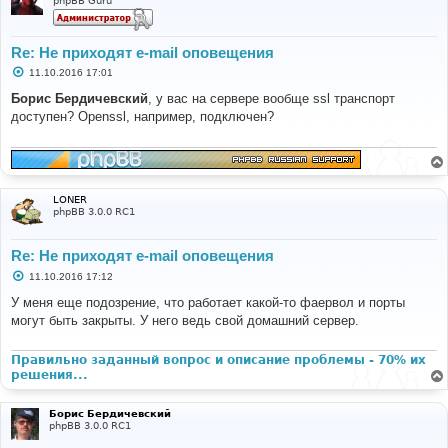
phpBB Guru
Re: Не приходят e-mail оповещения
С
11.10.2016 17:01
о
о
Борис Бердичевский
, у вас на сервере вообще ssl транспорт
б
доступен? Openssl, например, подключен?
щ
е
н
и
е
LONER
phpBB 3.0.0 RC1
Re: Не приходят e-mail оповещения
С
11.10.2016 17:12
о
о
У меня еще подозрение, что работает какой-то фаервол и порты
б
могут быть закрыты. У него ведь свой домашний сервер.
щ
е
н
и
Правильно заданный вопрос и описание проблемы - 70% их
е
решения...
Борис Бердичевский
phpBB 3.0.0 RC1