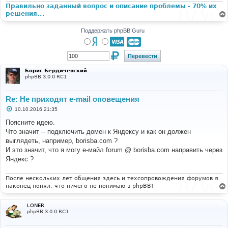
Правильно заданный вопрос и описание проблемы - 70% их
решения...
Поддержать phpBB Guru
Борис Бердичевский
phpBB 3.0.0 RC1
Re: Не приходят e-mail оповещения
С
10.10.2016 21:35
о
о
Поясните идею.
б
Что значит -- подключить домен к Яндексу и как он должен
щ
е
выглядеть, например, borisba.com ?
н
И это значит, что я могу е-майл forum @ borisba.com направить через
и
е
Яндекс ?
После нескольких лет общения здесь и техсопровождения форумов я
наконец понял, что ничего не понимаю в phpBB!
LONER
phpBB 3.0.0 RC1