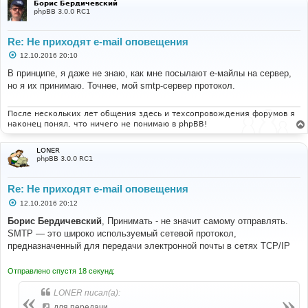
Борис Бердичевский
phpBB 3.0.0 RC1
Re: Не приходят e-mail оповещения
С
12.10.2016 20:10
о
о
В принципе, я даже не знаю, как мне посылают е-майлы на сервер,
б
но я их принимаю. Точнее, мой smtp-сервер протокол.
щ
е
н
и
После нескольких лет общения здесь и техсопровождения форумов я
е
наконец понял, что ничего не понимаю в phpBB!
LONER
phpBB 3.0.0 RC1
Re: Не приходят e-mail оповещения
С
12.10.2016 20:12
о
о
Борис Бердичевский
, Принимать - не значит самому отправлять.
б
SMTP — это широко используемый сетевой протокол,
щ
е
предназначенный для передачи электронной почты в сетях TCP/IP
н
и
е
Отправлено спустя 18 секунд:
LONER писал(а):
для передачи