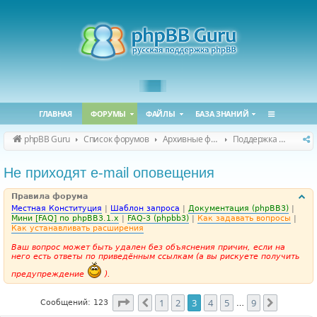
ГЛАВНАЯ
ФОРУМЫ
ФАЙЛЫ
БАЗА ЗНАНИЙ
phpBB Guru
Список форумов
Архивные форумы
Поддержка phpBB 3.1.x
Не приходят e-mail оповещения
Правила форума
Местная Конституция
|
Шаблон запроса
|
Документация (phpBB3)
|
Мини [FAQ] по phpBB3.1.x
|
FAQ-3 (phpbb3)
|
Как задавать вопросы
|
Как устанавливать расширения
Ваш вопрос может быть удален без объяснения причин, если на
него есть ответы по приведённым ссылкам (а вы рискуете получить
предупреждение
).
Страница
3
из
9
1
2
3
4
5
9
Пред.
След.
Сообщений: 123
…