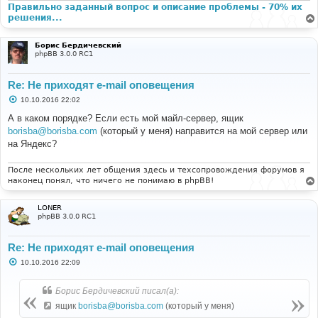
Правильно заданный вопрос и описание проблемы - 70% их
решения...
Борис Бердичевский
phpBB 3.0.0 RC1
Re: Не приходят e-mail оповещения
С
10.10.2016 22:02
о
о
А в каком порядке? Если есть мой майл-сервер, ящик
б
borisba@borisba.com
(который у меня) направится на мой сервер или
щ
е
на Яндекс?
н
и
е
После нескольких лет общения здесь и техсопровождения форумов я
наконец понял, что ничего не понимаю в phpBB!
LONER
phpBB 3.0.0 RC1
Re: Не приходят e-mail оповещения
С
10.10.2016 22:09
о
о
б
Борис Бердичевский писал(а):
щ
е
ящик
borisba@borisba.com
(который у меня)
н