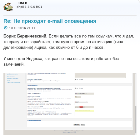
LONER
phpBB 3.0.0 RC1
Re: Не приходят e-mail оповещения
С
10.10.2016 21:11
о
о
Борис Бердичевский
, Если делать все по тем ссылкам, что я дал,
б
то сразу и не заработает, там нужно время на активацию (типа
щ
е
делегирование) ящика, как обычно от 6 и до n часов.
н
и
е
У меня для Яндекса, как раз по тем ссылкам и работает без
замечаний.