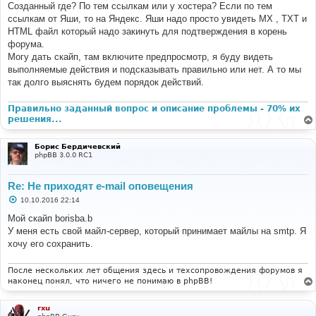
и
Созданный где? По тем ссылкам или у хостера? Если по тем
е
ссылкам от Яши, то на Яндекс. Яши надо просто увидеть MX , TXT и
HTML файл который надо закинуть для подтверждения в корень
форума.
Могу дать скайп, там включите предпросмотр, я буду видеть
выполняемые действия и подсказывать правильно или нет. А то мы
так долго выяснять будем порядок действий.
Правильно заданный вопрос и описание проблемы - 70% их
решения...
Борис Бердичевский
phpBB 3.0.0 RC1
Re: Не приходят e-mail оповещения
С
10.10.2016 22:14
о
о
Мой скайп borisba.b
б
У меня есть свой майл-сервер, который принимает майлы на smtp. Я
щ
е
хочу его сохранить.
н
и
е
После нескольких лет общения здесь и техсопровождения форумов я
наконец понял, что ничего не понимаю в phpBB!
rxu