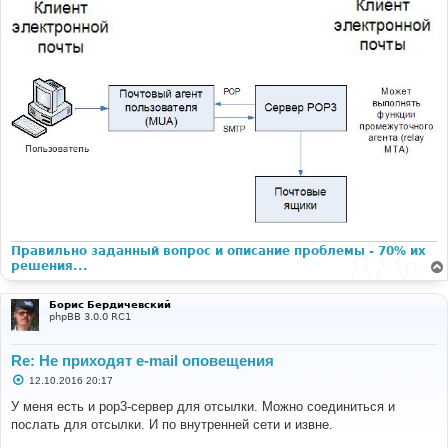
Правильно заданный вопрос и описание проблемы - 70% их
решения...
Борис Бердичевский
phpBB 3.0.0 RC1
Re: Не приходят e-mail оповещения
С
12.10.2016 20:17
о
о
У меня есть и pop3-сервер для отсылки. Можно соединиться и
б
послать для отсылки. И по внутренней сети и извне.
щ
е