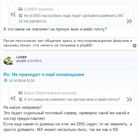
о
б
LONER писал(а):
щ
е
Но в DNS настройках надо будет добавить\заменить MX
н
10 mx.yandex.ru.
и
е
А это никак не повлияет на прочую мою е-майл почту?
После нескольких лет общения здесь и техсопровождения форумов я
наконец понял, что ничего не понимаю в phpBB!
LONER
phpBB 3.0.0 RC1
Re: Не приходят e-mail оповещения
С
10.10.2016 21:51
о
о
б
Борис Бердичевский писал(а):
щ
е
А это никак не повлияет на прочую мою е-майл почту?
н
и
На какую например?
е
Это будет отдельный почтовый сервер, примерно такой же какой и
хостер предоставляет.
Если еще какие-то домены на этих же DNS сидят, то не заменять, а
просто добавить. MX может несколько быть, так же как и NS