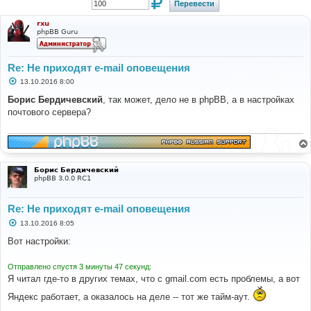
rxu
phpBB Guru
Re: Не приходят e-mail оповещения
С
13.10.2016 8:00
о
о
Борис Бердичевский
, так может, дело не в phpBB, а в настройках
б
почтового сервера?
щ
е
н
и
е
Борис Бердичевский
phpBB 3.0.0 RC1
Re: Не приходят e-mail оповещения
С
13.10.2016 8:05
о
о
Вот настройки:
б
щ
е
Отправлено спустя 3 минуты 47 секунд:
н
Я читал где-то в других темах, что с gmail.com есть проблемы, а вот
и
е
Яндекс работает, а оказалось на деле -- тот же тайм-аут.