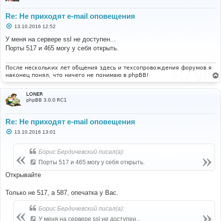
Re: Не приходят e-mail оповещения
С
13.10.2016 12:52
о
о
У меня на сервере ssl не доступен...
б
Порты 517 и 465 могу у себя открыть.
щ
е
н
и
После нескольких лет общения здесь и техсопровождения форумов я
е
наконец понял, что ничего не понимаю в phpBB!
LONER
phpBB 3.0.0 RC1
Re: Не приходят e-mail оповещения
С
13.10.2016 13:01
о
о
б
Борис Бердичевский писал(а):
щ
е
Порты 517 и 465 могу у себя открыть.
н
и
Открывайте
е
Только не 517, а 587, опечатка у Вас.
Борис Бердичевский писал(а):
У меня на сервере ssl не доступен...