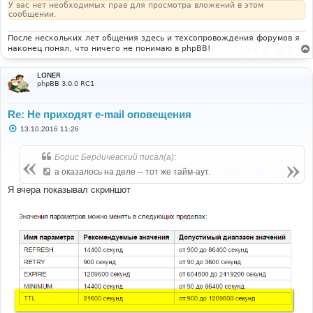
У вас нет необходимых прав для просмотра вложений в этом
сообщении.
После нескольких лет общения здесь и техсопровождения форумов я
наконец понял, что ничего не понимаю в phpBB!
LONER
phpBB 3.0.0 RC1
Re: Не приходят e-mail оповещения
С
13.10.2016 11:26
о
о
б
Борис Бердичевский писал(а):
щ
е
а оказалось на деле -- тот же тайм-аут.
н
и
Я вчера показывал скриншот
е