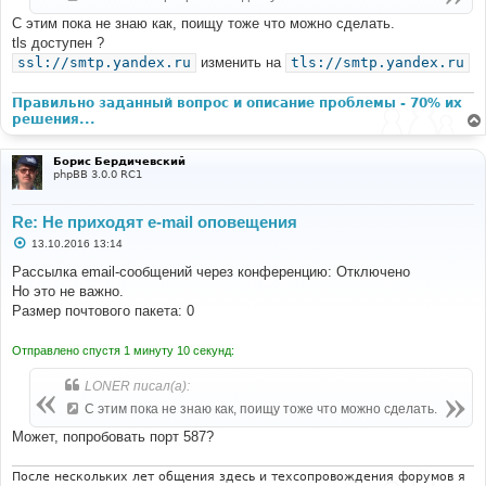
С этим пока не знаю как, поищу тоже что можно сделать.
tls доступен ?
ssl://smtp.yandex.ru
изменить на
tls://smtp.yandex.ru
Правильно заданный вопрос и описание проблемы - 70% их
решения...
Борис Бердичевский
phpBB 3.0.0 RC1
Re: Не приходят e-mail оповещения
С
13.10.2016 13:14
о
о
Рассылка email-сообщений через конференцию: Отключено
б
Но это не важно.
щ
е
Размер почтового пакета: 0
н
и
е
Отправлено спустя 1 минуту 10 секунд:
LONER писал(а):
С этим пока не знаю как, поищу тоже что можно сделать.
Может, попробовать порт 587?
После нескольких лет общения здесь и техсопровождения форумов я