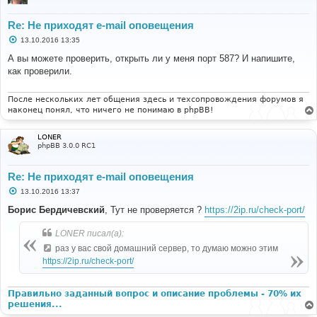
Re: Не приходят e-mail оповещения
С
13.10.2016 13:35
о
о
А вы можете проверить, открыть ли у меня порт 587? И напишите,
б
как проверили.
щ
е
н
и
После нескольких лет общения здесь и техсопровождения форумов я
е
наконец понял, что ничего не понимаю в phpBB!
LONER
phpBB 3.0.0 RC1
Re: Не приходят e-mail оповещения
С
13.10.2016 13:37
о
о
Борис Бердичевский
, Тут не проверяется ?
https://2ip.ru/check-port/
б
щ
е
LONER писал(а):
н
раз у вас свой домашний сервер, то думаю можно этим
и
е
https://2ip.ru/check-port/
Правильно заданный вопрос и описание проблемы - 70% их
решения...