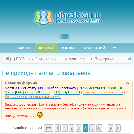
ГЛАВНАЯ
ФОРУМЫ
ФАЙЛЫ
БАЗА ЗНАНИЙ
phpBB Guru
Список форумов
Архивные форумы
Поддержка phpBB 3.1.x
Не приходят e-mail оповещения
Правила форума
Местная Конституция
|
Шаблон запроса
|
Документация (phpBB3)
|
Мини [FAQ] по phpBB3.1.x
|
FAQ-3 (phpbb3)
|
Как задавать вопросы
|
Как устанавливать расширения
Ваш вопрос может быть удален без объяснения причин, если на
него есть ответы по приведённым ссылкам (а вы рискуете получить
предупреждение
).
Страница
4
из
9
1
2
3
4
5
6
9
Пред.
След.
Сообщений: 123
…