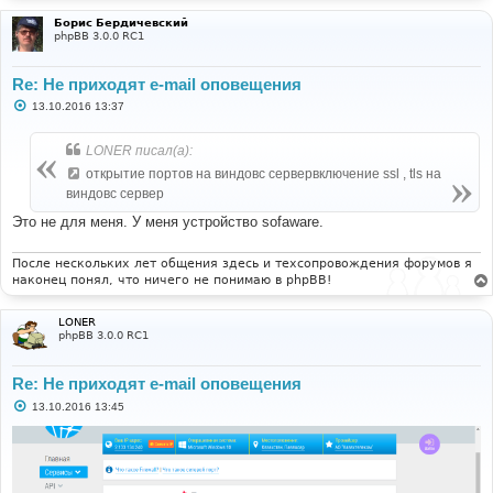
Борис Бердичевский
phpBB 3.0.0 RC1
Re: Не приходят e-mail оповещения
С
13.10.2016 13:37
о
о
б
LONER писал(а):
щ
е
открытие портов на виндовс сервервключение ssl , tls на
н
виндовс сервер
и
е
Это не для меня. У меня устройство sofaware.
После нескольких лет общения здесь и техсопровождения форумов я
наконец понял, что ничего не понимаю в phpBB!
LONER
phpBB 3.0.0 RC1
Re: Не приходят e-mail оповещения
С
13.10.2016 13:45
о
о
б
щ
е
н