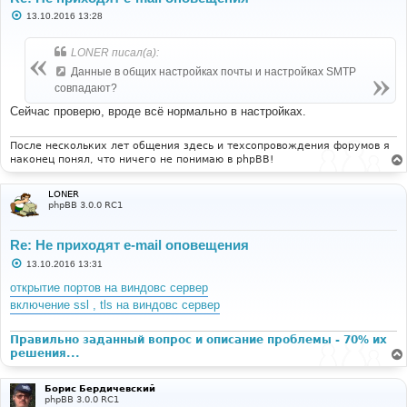
С
13.10.2016 13:28
о
о
б
LONER писал(а):
щ
е
Данные в общих настройках почты и настройках SMTP
н
совпадают?
и
е
Сейчас проверю, вроде всё нормально в настройках.
После нескольких лет общения здесь и техсопровождения форумов я
наконец понял, что ничего не понимаю в phpBB!
LONER
phpBB 3.0.0 RC1
Re: Не приходят e-mail оповещения
С
13.10.2016 13:31
о
о
открытие портов на виндовс сервер
б
включение ssl , tls на виндовс сервер
щ
е
н
и
Правильно заданный вопрос и описание проблемы - 70% их
е
решения...
Борис Бердичевский
phpBB 3.0.0 RC1