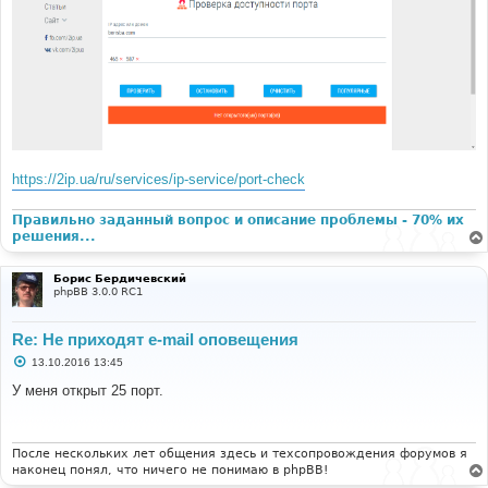
и
е
https://2ip.ua/ru/services/ip-service/port-check
Правильно заданный вопрос и описание проблемы - 70% их
решения...
Борис Бердичевский
phpBB 3.0.0 RC1
Re: Не приходят e-mail оповещения
С
13.10.2016 13:45
о
о
У меня открыт 25 порт.
б
щ
е
н
и
После нескольких лет общения здесь и техсопровождения форумов я
е
наконец понял, что ничего не понимаю в phpBB!