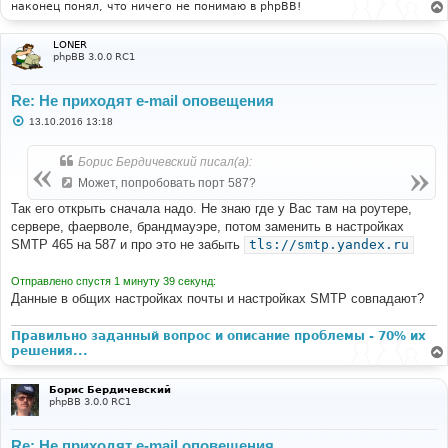
наконец понял, что ничего не понимаю в phpBB!
LONER
phpBB 3.0.0 RC1
Re: Не приходят e-mail оповещения
С
13.10.2016 13:18
о
о
б
Борис Бердичевский писал(а):
щ
е
Может, попробовать порт 587?
н
и
Так его открыть сначала надо. Не знаю где у Вас там на роутере,
е
сервере, фаерволе, брандмауэре, потом заменить в настройках
SMTP 465 на 587 и про это не забыть
tls://smtp.yandex.ru
Отправлено спустя 1 минуту 39 секунд:
Данные в общих настройках почты и настройках SMTP совпадают?
Правильно заданный вопрос и описание проблемы - 70% их
решения...
Борис Бердичевский
phpBB 3.0.0 RC1
Re: Не приходят e-mail оповещения