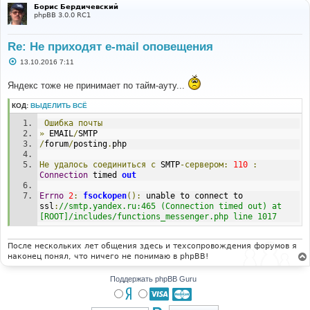
Борис Бердичевский
phpBB 3.0.0 RC1
Re: Не приходят e-mail оповещения
С
13.10.2016 7:11
о
о
Яндекс тоже не принимает по тайм-ауту...
б
щ
е
КОД:
ВЫДЕЛИТЬ ВСЁ
н
и
Ошибка
почты
е
»
 EMAIL
/
SMTP
/
forum
/
posting
.
php
Не
удалось
соединиться
с
 SMTP
-сервером:
110
:
Connection
 timed 
out
Errno
2
:
fsockopen
():
 unable to connect to 
ssl
:
//smtp.yandex.ru:465 (Connection timed out) at 
[ROOT]/includes/functions_messenger.php line 1017
После нескольких лет общения здесь и техсопровождения форумов я
наконец понял, что ничего не понимаю в phpBB!
Поддержать phpBB Guru