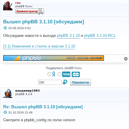
rxu
phpBB Guru
Вышел phpBB 3.1.10 [обсуждаем]
С
25.09.2016 0:52
о
о
Обсуждаем новости о выходе
phpBB 3.1.10
и
phpBB 3.1.10-RC1
.
б
щ
е
[3.1] Изменения в стилях в версии 3.1.10
н
и
е
Поддержать phpBB Guru
владимир1983
phpBB 3.2.6
Re: Вышел phpBB 3.1.10 [обсуждаем]
С
31.10.2016 21:48
о
о
Смотрите в phpbb_config по полю version
б
щ