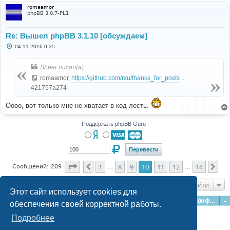
romaamor
phpBB 3.0.7-PL1
Re: Вышел phpBB 3.1.10 [обсуждаем]
С
04.11.2016 0:35
о
о
б
Sheer писал(а):
щ
е
romaamor,
https://github.com/rxu/thanks_for_posts
...
н
421757a274
и
е
Оооо, вот только мне не хватает в код лесть.
Поддержать phpBB Guru
Страница
10
из
14
1
8
9
10
11
12
14
Пред.
Сле
Сообщений: 209
…
…
Перейти
Этот сайт использует cookies для
Главная
Форумы
Наша команда
О команде
Конфиденциальность
обеспечения своей корректной работы.
Подробнее