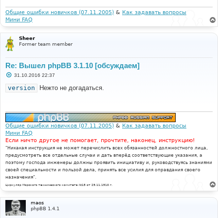
н
и
Общие ошибки новичков (07.11.2005)
&
Как задавать вопросы
е
Мини FAQ
Sheer
Former team member
Re: Вышел phpBB 3.1.10 [обсуждаем]
С
31.10.2016 22:37
о
о
version
Нежто не догадаться.
б
щ
е
н
и
е
Общие ошибки новичков (07.11.2005)
&
Как задавать вопросы
Мини FAQ
Если ничто другое не помогает, прочтите, наконец, инструкцию!
"Никакая инструкция не может перечислить всех обязанностей должностного лица,
предусмотреть все отдельные случаи и дать вперёд соответствующие указания, а
поэтому господа инженеры должны проявить инициативу и, руководствуясь знаниями
своей специальности и пользой дела, принять все усилия для оправдания своего
назначения".
Циркуляр Морского технического комитета №15 от 29.11.1910 г.
maos
phpBB 1.4.1