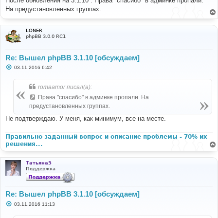
После обновления на 3.1.10 . Права "спасибо" в админке пропали.
б
На предустановленных группах.
щ
е
н
и
LONER
е
phpBB 3.0.0 RC1
Re: Вышел phpBB 3.1.10 [обсуждаем]
С
03.11.2016 6:42
о
о
б
romaamor писал(а):
щ
е
Права "спасибо" в админке пропали. На
н
предустановленных группах.
и
е
Не подтверждаю. У меня, как минимум, все на месте.
Правильно заданный вопрос и описание проблемы - 70% их
решения...
Татьяна5
Поддержка
Re: Вышел phpBB 3.1.10 [обсуждаем]
С
03.11.2016 11:13
о
о