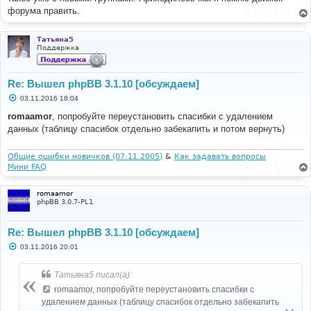
форума править.
Татьяна5
Поддержка
Re: Вышел phpBB 3.1.10 [обсуждаем]
С
03.11.2016 18:04
о
о
romaamor
, попробуйте переустановить спасибки с удалением
б
данных (таблицу спасибок отдельно забекапить и потом вернуть)
щ
е
н
и
Общие ошибки новичков (07.11.2005)
&
Как задавать вопросы
е
Мини FAQ
romaamor
phpBB 3.0.7-PL1
Re: Вышел phpBB 3.1.10 [обсуждаем]
С
03.11.2016 20:01
о
о
б
Татьяна5 писал(а):
щ
е
romaamor, попробуйте переустановить спасибки с
н
удалением данных (таблицу спасибок отдельно забекапить
и