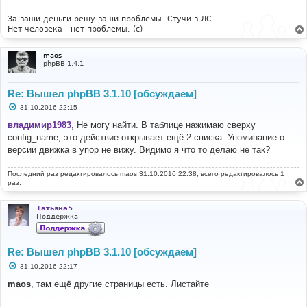
е
н
и
За ваши деньги решу ваши проблемы. Стучи в ЛС.
е
Нет человека - нет проблемы. (c)
maos
phpBB 1.4.1
Re: Вышел phpBB 3.1.10 [обсуждаем]
С
31.10.2016 22:15
о
о
владимир1983
, Не могу найти. В таблице нажимаю сверху
б
config_name, это действие открывает ещё 2 списка. Упоминание о
щ
е
версии движка в упор не вижу. Видимо я что то делаю не так?
н
и
е
Последний раз редактировалось
maos
31.10.2016 22:38, всего редактировалось 1
раз.
Татьяна5
Поддержка
Re: Вышел phpBB 3.1.10 [обсуждаем]
С
31.10.2016 22:17
о
о
maos
, там ещё другие страницы есть. Листайте
б
щ
е