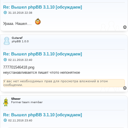
Re: Вышел phpBB 3.1.10 [обсуждаем]
С
31.10.2016 22:38
о
о
б
Урааа. Нашел....
щ
е
н
и
Gutaref
е
phpBB 1.0.0
Re: Вышел phpBB 3.1.10 [обсуждаем]
С
02.11.2016 22:40
о
о
777701546418.png
б
неустанавливается пишет чтото непонятное
щ
е
н
У вас нет необходимых прав для просмотра вложений в этом
и
сообщении.
е
Sheer
Former team member
Re: Вышел phpBB 3.1.10 [обсуждаем]
С
02.11.2016 23:40
о
о