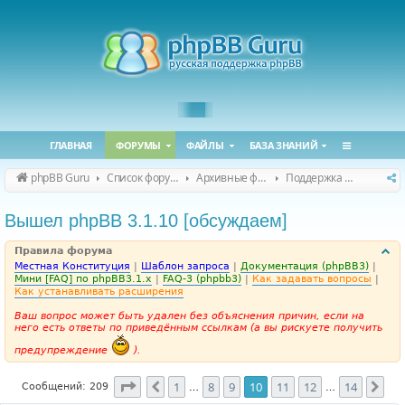
ГЛАВНАЯ
ФОРУМЫ
ФАЙЛЫ
БАЗА ЗНАНИЙ
phpBB Guru
Список форумов
Архивные форумы
Поддержка phpBB 3.1.x
Вышел phpBB 3.1.10 [обсуждаем]
Правила форума
Местная Конституция
|
Шаблон запроса
|
Документация (phpBB3)
|
Мини [FAQ] по phpBB3.1.x
|
FAQ-3 (phpbb3)
|
Как задавать вопросы
|
Как устанавливать расширения
Ваш вопрос может быть удален без объяснения причин, если на
него есть ответы по приведённым ссылкам (а вы рискуете получить
предупреждение
).
Страница
10
из
14
1
8
9
10
11
12
14
Пред.
Сле
Сообщений: 209
…
…