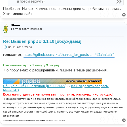
е
и потом вернуть)
Пробовал. Ни как. Кажись после смены движка проблемы начались.
Хотя менял сайт.
Sheer
Former team member
Re: Вышел phpBB 3.1.10 [обсуждаем]
С
03.11.2016 23:06
о
о
romaamor
,
https://github.com/rxu/thanks_for_posts ... 421757a274
б
щ
е
Отправлено спустя 1 минуту 9 секунд:
н
+ о проблемах с расширениями, пишите в теме расширения.
и
е
Общие ошибки новичков (07.11.2005)
&
Как задавать вопросы
Мини FAQ
Если ничто другое не помогает, прочтите, наконец, инструкцию!
"Никакая инструкция не может перечислить всех обязанностей должностного лица,
предусмотреть все отдельные случаи и дать вперёд соответствующие указания, а
поэтому господа инженеры должны проявить инициативу и, руководствуясь знаниями
своей специальности и пользой дела, принять все усилия для оправдания своего
назначения".
Циркуляр Морского технического комитета №15 от 29.11.1910 г.