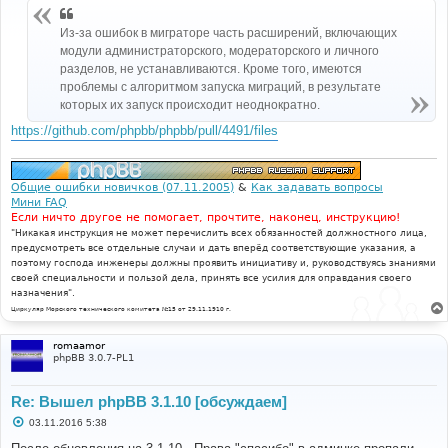
б
щ
Из-за ошибок в миграторе часть расширений, включающих
е
н
модули администраторского, модераторского и личного
и
разделов, не устанавливаются. Кроме того, имеются
е
проблемы с алгоритмом запуска миграций, в результате
которых их запуск происходит неоднократно.
https://github.com/phpbb/phpbb/pull/4491/files
Общие ошибки новичков (07.11.2005)
&
Как задавать вопросы
Мини FAQ
Если ничто другое не помогает, прочтите, наконец, инструкцию!
"Никакая инструкция не может перечислить всех обязанностей должностного лица,
предусмотреть все отдельные случаи и дать вперёд соответствующие указания, а
поэтому господа инженеры должны проявить инициативу и, руководствуясь знаниями
своей специальности и пользой дела, принять все усилия для оправдания своего
назначения".
Циркуляр Морского технического комитета №15 от 29.11.1910 г.
romaamor
phpBB 3.0.7-PL1
Re: Вышел phpBB 3.1.10 [обсуждаем]
С
03.11.2016 5:38
о
о