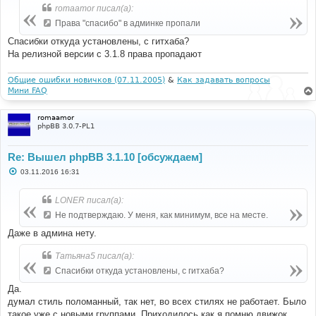
б
romaamor писал(а):
щ
е
Права "спасибо" в админке пропали
н
и
Спасибки откуда установлены, с гитхаба?
е
На релизной версии с 3.1.8 права пропадают
Общие ошибки новичков (07.11.2005)
&
Как задавать вопросы
Мини FAQ
romaamor
phpBB 3.0.7-PL1
Re: Вышел phpBB 3.1.10 [обсуждаем]
С
03.11.2016 16:31
о
о
б
LONER писал(а):
щ
е
Не подтверждаю. У меня, как минимум, все на месте.
н
и
Даже в админа нету.
е
Татьяна5 писал(а):
Спасибки откуда установлены, с гитхаба?
Да.
думал стиль поломанный, так нет, во всех стилях не работает. Было
такое уже с новыми группами. Приходилось как я помню движок