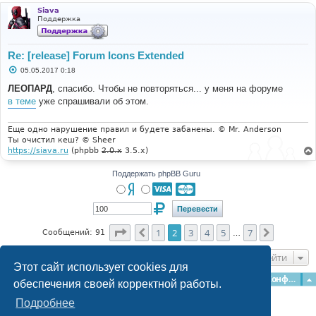
е
Siava
Поддержка
Re: [release] Forum Icons Extended
С
05.05.2017 0:18
о
о
ЛЕОПАРД
, спасибо. Чтобы не повторяться... у меня на форуме
б
в теме
уже спрашивали об этом.
щ
е
н
и
Еще одно нарушение правил и будете забанены. © Mr. Anderson
е
Ты очистил кеш? © Sheer
https://siava.ru
(phpbb
2.0.x
3.5.x)
Поддержать phpBB Guru
Страница
2
из
7
1
2
3
4
5
7
Пред.
След.
Сообщений: 91
…
Перейти
Этот сайт использует cookies для
Главная
Форумы
Наша команда
О команде
Конфиденциальность
обеспечения своей корректной работы.
Подробнее