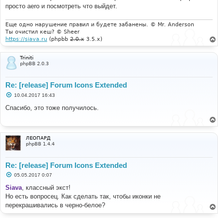
е
просто aero и посмотреть что выйдет.
Еще одно нарушение правил и будете забанены. © Mr. Anderson
Ты очистил кеш? © Sheer
https://siava.ru
(phpbb
2.0.x
3.5.x)
Triniti
phpBB 2.0.3
Re: [release] Forum Icons Extended
С
10.04.2017 16:43
о
о
Спасибо, это тоже получилось.
б
щ
е
н
и
ЛЕОПАРД
е
phpBB 1.4.4
Re: [release] Forum Icons Extended
С
05.05.2017 0:07
о
о
Siava
, классный экст!
б
Но есть вопросец. Как сделать так, чтобы иконки не
щ
е
перекрашивались в черно-белое?
н
и