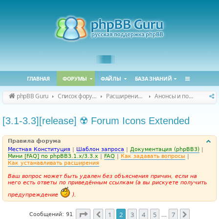
ГЛАВНАЯ
ФОРУМЫ
ФАЙЛЫ
БАЗА ЗНАНИЙ
phpBB Guru
Список форумов
Расширения phpBB
Анонсы и поддержка расширений для phpBB
[3.1-3.3][release] ☢️ Forum Icons Extended
Правила форума
Местная Конституция
|
Шаблон запроса
|
Документация (phpBB3)
|
Мини [FAQ] по phpBB3.1.x/3.3.x
|
FAQ
|
Как задавать вопросы
|
Как устанавливать расширения
Ваш вопрос может быть удален без объяснения причин, если на
него есть ответы по приведённым ссылкам (а вы рискуете получить
предупреждение
).
Страница
2
из
7
1
2
3
4
5
7
Пред.
След.
Сообщений: 91
…