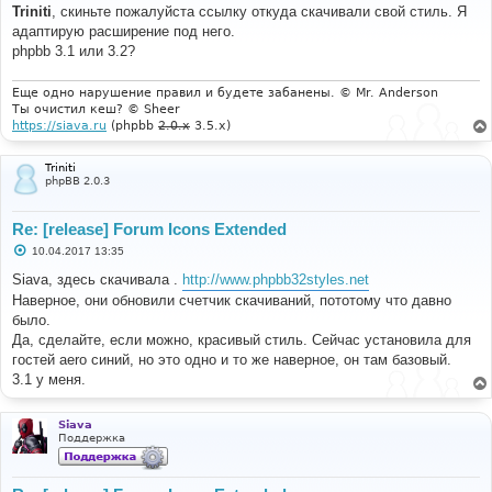
о
Triniti
, скиньте пожалуйста ссылку откуда скачивали свой стиль. Я
б
адаптирую расширение под него.
щ
е
phpbb 3.1 или 3.2?
н
и
е
Еще одно нарушение правил и будете забанены. © Mr. Anderson
Ты очистил кеш? © Sheer
https://siava.ru
(phpbb
2.0.x
3.5.x)
Triniti
phpBB 2.0.3
Re: [release] Forum Icons Extended
С
10.04.2017 13:35
о
о
Siava, здесь скачивала .
http://www.phpbb32styles.net
б
Наверное, они обновили счетчик скачиваний, пототому что давно
щ
е
было.
н
Да, сделайте, если можно, красивый стиль. Сейчас установила для
и
е
гостей aero синий, но это одно и то же наверное, он там базовый.
3.1 у меня.
Siava
Поддержка