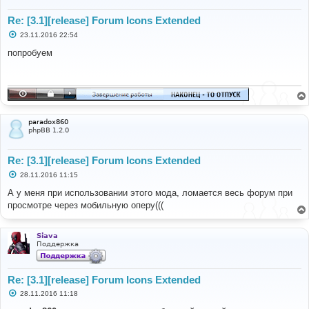
Re: [3.1][release] Forum Icons Extended
С
23.11.2016 22:54
о
о
попробуем
б
щ
е
н
и
е
paradox860
phpBB 1.2.0
Re: [3.1][release] Forum Icons Extended
С
28.11.2016 11:15
о
о
А у меня при использовании этого мода, ломается весь форум при
б
просмотре через мобильную оперу(((
щ
е
н
и
Siava
е
Поддержка
Re: [3.1][release] Forum Icons Extended
С
28.11.2016 11:18
о
о