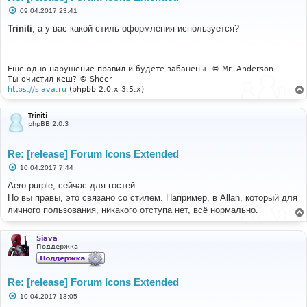
С
09.04.2017 23:41
о
о
Triniti
, а у вас какой стиль оформления используется?
б
щ
е
н
и
Еще одно нарушение правил и будете забанены. © Mr. Anderson
е
Ты очистил кеш? © Sheer
https://siava.ru
(phpbb
2.0.x
3.5.x)
Triniti
phpBB 2.0.3
Re: [release] Forum Icons Extended
С
10.04.2017 7:44
о
о
Aero purple, сейчас для гостей.
б
Но вы правы, это связано со стилем. Например, в Allan, который для
щ
е
личного пользования, никакого отступа нет, всё нормально.
н
и
е
Siava
Поддержка
Re: [release] Forum Icons Extended
С
10.04.2017 13:05
о