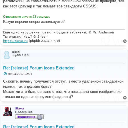
paradox860
, на совместимость с мобильной оперой не проверял, так
б
как этот браузер и так ломает все стандарты CSS/JS.
щ
е
н
Отправлено спустя 23 секунды:
и
е
Какую версию оперы используете?
Еще одно нарушение правил и будете забанены. © Mr. Anderson
Ты очистил кеш? © Sheer
https://siava.ru
(phpbb
2.0.x
3.5.x)
Triniti
phpBB 2.0.3
Re: [release] Forum Icons Extended
С
09.04.2017 22:31
о
о
Скажите, почему получается отступ, вместо удаленной стандартной
б
иконки. Так и должно быть?
щ
е
Может ли это быть связано с тем, что поставила свое изображение
н
только на один из форумов (разделов)?
и
е
Siava
Поддержка
Re: [release] Forum Icons Extended