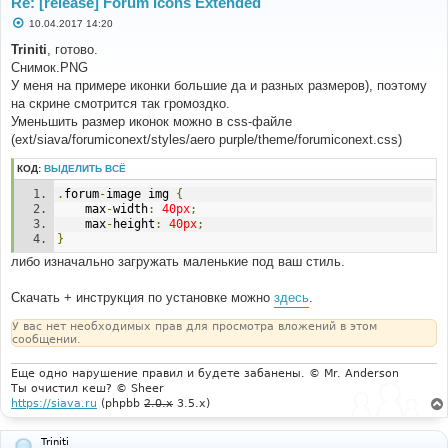
Re: [release] Forum Icons Extended
С
10.04.2017 14:20
о
о
Triniti
, готово.
б
Снимок.PNG
щ
е
У меня на примере иконки большие да и разных размеров), поэтому
н
на скрине смотрится так громоздко.
и
е
Уменьшить размер иконок можно в css-файле
(ext/siava/forumiconext/styles/aero purple/theme/forumiconext.css)
КОД:
ВЫДЕЛИТЬ ВСЁ
.
forum
-
image img 
{
	max
-
width
:
40px
;
	max
-
height
:
40px
;
}
либо изначально загружать маленькие под ваш стиль.
Скачать + инструкция по установке можно
здесь
.
У вас нет необходимых прав для просмотра вложений в этом
сообщении.
Еще одно нарушение правил и будете забанены. © Mr. Anderson
Ты очистил кеш? © Sheer
https://siava.ru
(phpbb
2.0.x
3.5.x)
Triniti