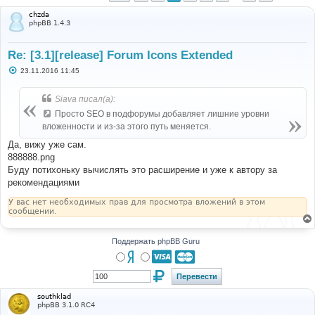
chzda
phpBB 1.4.3
Re: [3.1][release] Forum Icons Extended
С
23.11.2016 11:45
о
о
б
Siava писал(а):
щ
е
Просто SEO в подфорумы добавляет лишние уровни
н
вложенности и из-за этого путь меняется.
и
е
Да, вижу уже сам.
888888.png
Буду потихоньку вычислять это расширение и уже к автору за
рекомендациями
У вас нет необходимых прав для просмотра вложений в этом
сообщении.
Поддержать phpBB Guru
southklad
phpBB 3.1.0 RC4