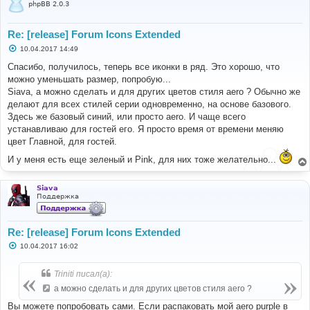
phpBB 2.0.3
Re: [release] Forum Icons Extended
С
10.04.2017 14:49
о
о
Спасибо, получилось, теперь все иконки в ряд. Это хорошо, что
б
можно уменьшать размер, попробую...
щ
е
Siava, а можно сделать и для других цветов стиля aero ? Обычно же
н
делают для всех стилей серии одновременно, на основе базового.
и
е
Здесь же базовый синий, или просто aero. И чаще всего
устанавливаю для гостей его. Я просто время от времени меняю
цвет Главной, для гостей.
И у меня есть еще зеленый и Pink, для них тоже желательно...
Siava
Поддержка
Re: [release] Forum Icons Extended
С
10.04.2017 16:02
о
о
б
Triniti писал(а):
щ
е
а можно сделать и для других цветов стиля aero ?
н
и
Вы можете попробовать сами. Если распаковать мой aero purple в