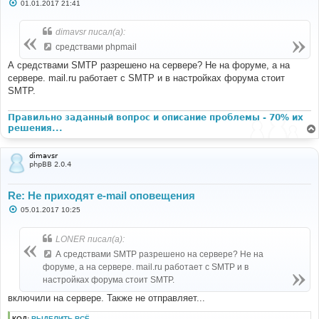
С
01.01.2017 21:41
о
о
б
dimavsr писал(а):
щ
е
средствами phpmail
н
и
А средствами SMTP разрешено на сервере? Не на форуме, а на
е
сервере. mail.ru работает с SMTP и в настройках форума стоит
SMTP.
Правильно заданный вопрос и описание проблемы - 70% их
решения...
dimavsr
phpBB 2.0.4
Re: Не приходят e-mail оповещения
С
05.01.2017 10:25
о
о
б
LONER писал(а):
щ
е
А средствами SMTP разрешено на сервере? Не на
н
форуме, а на сервере. mail.ru работает с SMTP и в
и
е
настройках форума стоит SMTP.
включили на сервере. Также не отправляет...
КОД:
ВЫДЕЛИТЬ ВСЁ