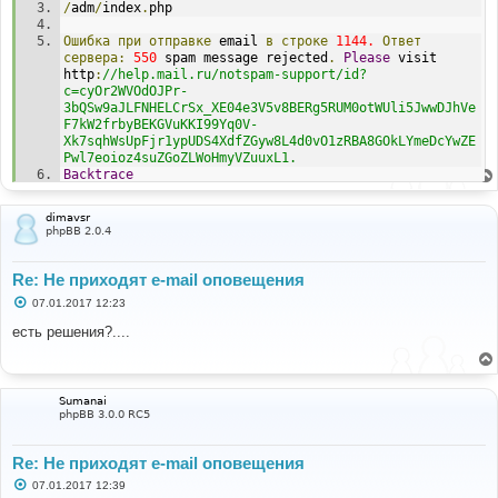
/
adm
/
index
.
php
Ошибка
при
отправке
 email 
в
строке
1144.
Ответ
сервера:
550
 spam message rejected
.
Please
 visit 
http
:
//help.mail.ru/notspam-support/id?
c=cyOr2WVOdOJPr-
3bQSw9aJLFNHELCrSx_XE04e3V5v8BERg5RUM0otWUli5JwwDJhVe
F7kW2frbyBEKGVuKKI99Yq0V-
Xk7sqhWsUpFjr1ypUDS4XdfZGyw8L4d0vO1zRBA8GOkLYmeDcYwZE
Pwl7eoioz4suZGoZLWoHmyVZuuxL1.
Backtrace
Connecting
 to tls
:
//smtp.mail.ru:465
LINE
:
1047
<-
220
 smtp39
.
i
.
mail
.
ru ESMTP ready 
dimavsr
(
Looking
for
Mail
for
 your domain
?
Visit
phpBB 2.0.4
https
:
//biz.mail.ru) 
# EHLO Debian-60-squeeze-64-minimal
Re: Не приходят e-mail оповещения
LINE
:
1319
<-
250
-
smtp39
.
i
.
mail
.
ru 
С
07.01.2017 12:23
о
LINE
:
1319
<-
250
-
SIZE 
73400320
о
есть решения?....
б
щ
LINE
:
1319
<-
250
-
8BITMIME
е
н
LINE
:
1319
<-
250
-
PIPELINING 
и
Sumanai
е
phpBB 3.0.0 RC5
LINE
:
1319
<-
250
 AUTH PLAIN LOGIN XOAUTH2 
# AUTH LOGIN
Re: Не приходят e-mail оповещения
LINE
:
1448
<-
334
VXNlcm5hbWU6
С
07.01.2017 12:39
о