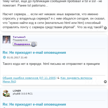
о
тему читал, еще до публикации сообщения пробовал и tsl и ssl - не
б
помогает. Ранее tsl работало...
щ
е
н
Насчет сервера.... если нет никаких иных вариантов, что именно
и
е
спросить у владельца сервера? я с ним общался сегодня, он сказал,
что "нужно найти код в сети (желательно html или htm) способный
отправлять почту с сервера средствами phpmail". Что за код такой?
Татьяна5
Поддержка
Re: Не приходят e-mail оповещения
С
01.01.2017 21:40
о
о
Такого кода нет в природе. html письма не отправляет в принципе
б
щ
е
н
и
Общие ошибки новичков (07.11.2005)
&
Как задавать вопросы
е
Мини FAQ
LONER
phpBB 3.0.0 RC1
Re: Не приходят e-mail оповещения