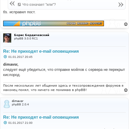
щ
е
Что означает "или"?
н
и
tls. исправил пост.
е
Борис Бердичевский
phpBB 3.0.0 RC1
Re: Не приходят e-mail оповещения
С
01.01.2017 20:45
о
о
dimavsr,
б
следует ещё убедиться, что отправке мэйлов с сервера не перекрыт
щ
е
кислород.
н
и
е
После нескольких лет общения здесь и техсопровождения форумов я
наконец понял, что ничего не понимаю в phpBB!
dimavsr
phpBB 2.0.4
Re: Не приходят e-mail оповещения
С
01.01.2017 21:00
о