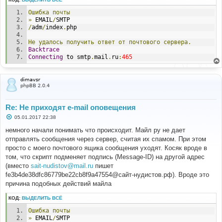
Ошибка
почты
»
 EMAIL
/
SMTP
/
adm
/
index
.
php
Не
удалось
получить
ответ
от
почтового
сервера.
Backtrace
Connecting
 to smtp
.
mail
.
ru
:
465
dimavsr
phpBB 2.0.4
Re: Не приходят e-mail оповещения
С
05.01.2017 22:38
о
о
немного начали понимать что происходит. Майл ру не дает
б
отправлять сообщения через сервер, считая их спамом. При этом
щ
е
просто с моего почтового ящика сообщения уходят. Косяк вроде в
н
том, что скрипт подменяет подпись (Message-ID) на другой адрес
и
е
(вместо
sait-nudistov@mail.ru
пишет
fe3b4de38dfc86779be22cb8f9a47554@сайт-нудистов.рф). Вроде это
причина подобных действий майла
КОД:
ВЫДЕЛИТЬ ВСЁ
Ошибка
почты
»
 EMAIL
/
SMTP