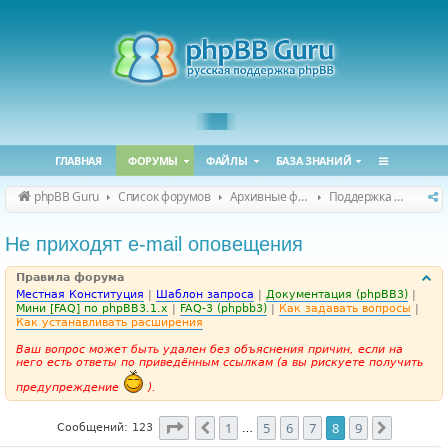
ГЛАВНАЯ
ФОРУМЫ
ФАЙЛЫ
БАЗА ЗНАНИЙ
phpBB Guru
Список форумов
Архивные форумы
Поддержка phpBB 3.1.x
Не приходят e-mail оповещения
Правила форума
Местная Конституция
|
Шаблон запроса
|
Документация (phpBB3)
|
Мини [FAQ] по phpBB3.1.x
|
FAQ-3 (phpbb3)
|
Как задавать вопросы
|
Как устанавливать расширения
Ваш вопрос может быть удален без объяснения причин, если на
него есть ответы по приведённым ссылкам (а вы рискуете получить
предупреждение
).
Страница
8
из
9
1
5
6
7
8
9
Пред.
След.
Сообщений: 123
…