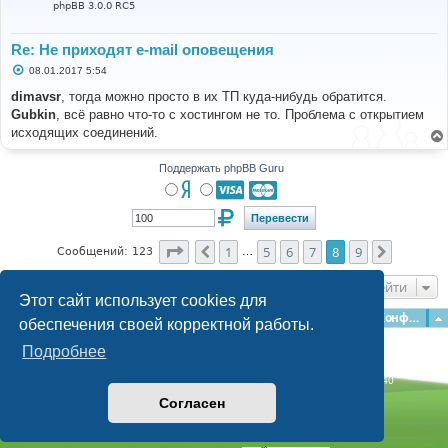
phpBB 3.0.0 RC5
Re: Не приходят e-mail оповещения
С
08.01.2017 5:54
о
о
dimavsr
, тогда можно просто в их ТП куда-нибудь обратится.
б
Gubkin
, всё равно что-то с хостингом не то. Проблема с открытием
щ
е
исходящих соединений.
н
и
е
Поддержать phpBB Guru
Страница
8
из
9
1
5
6
7
8
9
Пред.
След.
Сообщений: 123
…
Перейти
Этот сайт использует cookies для
Главная
Форумы
Наша команда
О команде
Конфиденциальность
обеспечения своей корректной работы.
Подробнее
Time: 0.272s
| Peak Memory Usage: 3.09 МБ | GZIP: Off |
Queries: 40
© phpBB Guru, 2004—2026
Согласен
Powered by
phpBB
Style by
Artodia