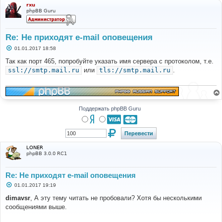
rxu
phpBB Guru
Re: Не приходят e-mail оповещения
С
01.01.2017 18:58
о
о
Так как порт 465, попробуйте указать имя сервера с протоколом, т.е.
б
ssl://smtp.mail.ru
или
tls://smtp.mail.ru
.
щ
е
н
и
е
Поддержать phpBB Guru
LONER
phpBB 3.0.0 RC1
Re: Не приходят e-mail оповещения
С
01.01.2017 19:19
о
о
dimavsr
, А эту тему читать не пробовали? Хотя бы несколькими
б
сообщениями выше.
щ
е
н