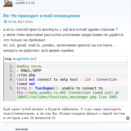
phpBB 2.0.16
Content
-
Transfer
-
Encoding
:
8bit
X
-
Priority
:
3
X
-
MSMail
-
Priority
:
Normal
Re: Не приходят e-mail оповещения
X
-
Mailer
:
 phpBB3 
X
-
MimeOLE
:
 phpBB3 
С
07.01.2017 13:51
о
X
-
phpBB
-
Origin
:
 phpbb
:
//сайт-нудистов.рф 
о
а есть способ просто вытянуть с sql все e-mail одним списком ?
X
-
AntiAbuse
:
Board
 servername 
-
=?
UTF
-
8
?
B
?
б
0YHQsNC50YIt0L3Rg9C00LjRgdGC0L7Qsi7RgNGE
?=
у меня тоже массовая рассылка штатными средствами не удаётся,
щ
X
-
AntiAbuse
:
User_id
-
2
е
что только не пробовал
н
X
-
AntiAbuse
:
Username
-
=?
UTF
-
8
?
B
?
tsl, ssl, gmail, mail.ru, yandex, включение opesssl на хостинге ...
и
0JTQvNC40YLRgNC40Lk
=?=
е
ничерта не работает, всё время ошибки.
X
-
AntiAbuse
:
User
 IP 
-
176.9
.
116.197
КОД:
ВЫДЕЛИТЬ ВСЁ
# привет димон
# .
Ошибка
почты
LINE
:
1144
<-
550
 spam message rejected
.
Please
 visit 
»
 EMAIL
/
SMTP
http
:
//help.mail.ru/notspam-support/id?
/
cron
.
php
c=cyOr2WVOdOJPr-
Could
not
 connect to smtp host 
:
110
:
Connection
3bQSw9aJLFNHELCrSx_XE04e3V5v8BERg5RUM0otWUli5JwwDJhVe
timed 
out
F7kW2frbyBEKGVuKKI99Yq0V-
Errno
2
:
fsockopen
():
 unable to connect to 
Xk7sqhWsUpFjr1ypUDS4XdfZGyw8L4d0vO1zRBA8GOkLYmeDcYwZE
tls
:
//smtp.yandex.ru:465 (Connection timed out) at 
Pwl7eoioz4suZGoZLWoHmyVZuuxL1
[ROOT]/includes/functions_messenger.php line 1005
Ещё один тупой вопрос и будете забанены. К гуру надо приходить
подготовленными, а не как Вы. Вчера создали форум с парой постов,
а сегодня уже 20 вопросов )))
Sumanai