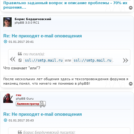
и
Правильно заданный вопрос и описание проблемы - 70% их
е
решения...
Борис Бердичевский
phpBB 3.0.0 RC1
Re: Не приходят e-mail оповещения
С
01.01.2017 20:41
о
о
б
rxu писал(а):
щ
е
ssl://smtp.mail.ru
или
ssl://smtp.mail.ru
.
н
и
Что означает "или"?
е
После нескольких лет общения здесь и техсопровождения форумов я
наконец понял, что ничего не понимаю в phpBB!
rxu
phpBB Guru
Re: Не приходят e-mail оповещения
С
01.01.2017 20:43
о
о
б
Борис Бердичевский писал(а):