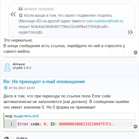
# Omitting sensitive information
о
б
LINE
:
1454
<-
334
UGFzc3dvcmQ6
dimavsr писал(а):
щ
е
Косяк вроде в том, что скрипт подменяет подпись
# Omitting sensitive information
н
(Message-ID) на другой адрес (вместо
sait-nudistov@mail.ru
LINE
:
1460
<-
235
Authentication
 succeeded 
и
е
пишет fe3b4de38dfc86779be22cb8f9a47554@сайт-
# MAIL FROM:<sait-nudistov@mail.ru>
нудистов.рф).
LINE
:
1063
<-
250
 OK 
Это нормально.
# RCPT TO:<admin@extrim-th.ru>
В конце сообщения есть ссылка, перейдите по ней и спросите у
LINE
:
1083
<-
250
Accepted
самого мейла.
# RCPT TO:<sait-nudistov.rf@mail.ru>
LINE
:
1083
<-
250
Accepted
dimavsr
phpBB 2.0.4
# DATA
LINE
:
1114
<-
354
Enter
 message
,
 ending 
with
"."
 on a 
Re: Не приходят e-mail оповещения
line 
by
 itself 
С
07.01.2017 13:07
# Subject: =?UTF-8?B?0LTQuNC80L7QvdGD?=
о
о
Дело в том, что при переходе по ссылке поле Error code:
# To: undisclosed-recipients:;
б
# From: <sait-nudistov@mail.ru> 
автоматически не заполняется (как должно). В сообщении ошибке
щ
Reply
-
To
:
<
sait
-
nudistov@mail
.
ru
>
е
оно имеет значение 0. Но 0 форма не принимает.
Return
-
Path
:
<
sait
-
nudistov@mail
.
ru
>
н
и
Sender
:
<
sait
-
nudistov@mail
.
ru
>
КОД:
ВЫДЕЛИТЬ ВСЁ
е
MIME
-
Version
:
1.0
Message
-
ID
:
<
fe3b4de38dfc86779be22cb8f9a47554@
сайт-
Error
 code
:
0.
 ID
:
0000000300013321094757C5.
нудистов.рф>
Date
:
Thu
,
05
Jan
2017
19
:
16
:
25
+
0300
Content
-
Type
:
 text
/
plain
;
 charset
=
UTF
-
8
Gubkin