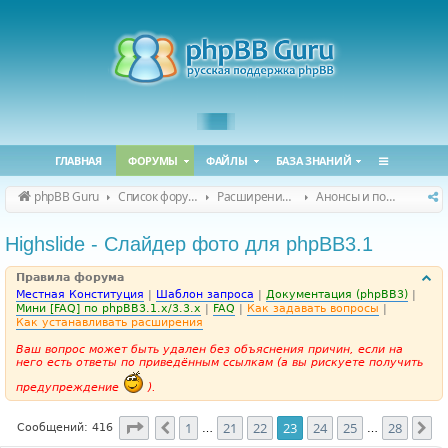
ГЛАВНАЯ
ФОРУМЫ
ФАЙЛЫ
БАЗА ЗНАНИЙ
phpBB Guru
Список форумов
Расширения phpBB
Анонсы и поддержка расширений для phpBB
Highslide - Слайдер фото для phpBB3.1
Правила форума
Местная Конституция
|
Шаблон запроса
|
Документация (phpBB3)
|
Мини [FAQ] по phpBB3.1.x/3.3.x
|
FAQ
|
Как задавать вопросы
|
Как устанавливать расширения
Ваш вопрос может быть удален без объяснения причин, если на
него есть ответы по приведённым ссылкам (а вы рискуете получить
предупреждение
).
Страница
23
из
28
1
21
22
23
24
25
28
Пред.
Сл
Сообщений: 416
…
…