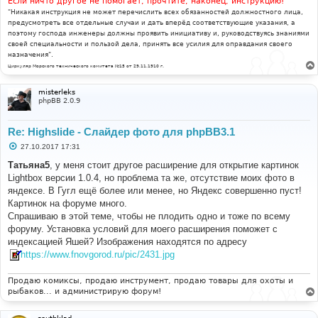
Если ничто другое не помогает, прочтите, наконец, инструкцию!
"Никакая инструкция не может перечислить всех обязанностей должностного лица,
предусмотреть все отдельные случаи и дать вперёд соответствующие указания, а
поэтому господа инженеры должны проявить инициативу и, руководствуясь знаниями
своей специальности и пользой дела, принять все усилия для оправдания своего
назначения".
Циркуляр Морского технического комитета №15 от 29.11.1910 г.
misterleks
phpBB 2.0.9
Re: Highslide - Слайдер фото для phpBB3.1
С
27.10.2017 17:31
о
о
Татьяна5
, у меня стоит другое расширение для открытие картинок
б
Lightbox версии 1.0.4, но проблема та же, отсутствие моих фото в
щ
е
яндексе. В Гугл ещё более или менее, но Яндекс совершенно пуст!
н
Картинок на форуме много.
и
е
Спрашиваю в этой теме, чтобы не плодить одно и тоже по всему
форуму. Установка условий для моего расширения поможет с
индексацией Яшей? Изображения находятся по адресу
https://www.fnovgorod.ru/pic/2431.jpg
Продаю комиксы, продаю инструмент, продаю товары для охоты и
рыбаков... и администрирую форум!