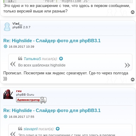
"role"
:
"Highslide JS"
Это одно и то же расширение с тем, что здесь в первом сообщении,
},
{
только версией выше или разные?
"name"
:
"Anvar"
,
"homepage"
:
"http://apwa.ru"
,
"role"
:
"Developer phpBB"
Vlad__
phpBB 2.0.7
}
],
"require"
:
{
Re: Highslide - Слайдер фото для phpBB3.1
"php"
:
">=5.3.3"
},
С
16.09.2017 10:39
о
"extra"
:
{
о
"display-name"
:
"Highslide"
,
б
Татьяна5
писал(а):
"soft-require"
:
{
щ
"phpbb/phpbb"
:
"3.1.*@dev"
е
Во всех шаблонах highslide
н
}
и
Прописал. Посмотрим как яндекс среагирует. Где-то через полгода
}
е
}
)))
rxu
phpBB Guru
Re: Highslide - Слайдер фото для phpBB3.1
С
16.09.2017 17:55
о
о
б
slavapril
писал(а):
щ
е
Это одно и то же расширение с тем, что здесь в первом