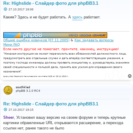
Re: Highslide - Слайдер фото для phpBB3.1
С
27.10.2017 19:06
о
о
Каким? Здесь и не будет работать. А
здесь
работает.
б
щ
е
н
и
е
Общие ошибки новичков (07.11.2005)
&
Как задавать вопросы
Мини FAQ
Если ничто другое не помогает, прочтите, наконец, инструкцию!
"Никакая инструкция не может перечислить всех обязанностей должностного лица,
предусмотреть все отдельные случаи и дать вперёд соответствующие указания, а
поэтому господа инженеры должны проявить инициативу и, руководствуясь знаниями
своей специальности и пользой дела, принять все усилия для оправдания своего
назначения".
Циркуляр Морского технического комитета №15 от 29.11.1910 г.
southklad
phpBB 3.1.0 RC4
Re: Highslide - Слайдер фото для phpBB3.1
С
27.10.2017 19:15
о
о
Sheer
, Установил вашу версию на своем форуме и теперь крупные
б
картинки обрамленные URL открываются расширение, а перехода
щ
е
ссылки нет, ранее такого не было
н