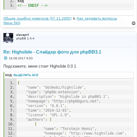
е
код
<!-- ENDIF -->
Общие ошибки новичков (07.11.2005)
&
Как задавать вопросы
Мини FAQ
slavapril
phpBB 1.4.4
Re: Highslide - Слайдер фото для phpBB3.1
С
16.09.2017 9:03
о
о
Подскажите, меня стоит Highslide 0.0.1
б
щ
КОД:
ВЫДЕЛИТЬ ВСЁ
е
н
{
и
е
"name"
:
"bb3mobi/highslide"
,
"type"
:
"phpbb-extension"
,
"description"
:
"Highslide in phpBB3.1"
,
"homepage"
:
"http://phpbbguru.net"
,
"version"
:
"0.0.1"
,
"time"
:
"2014-12-01"
,
"license"
:
"GPL-2.0"
,
"authors"
:
[
{
"name"
:
"Torstein Honsi"
,
"homepage"
:
"http://www.highslide.com"
,