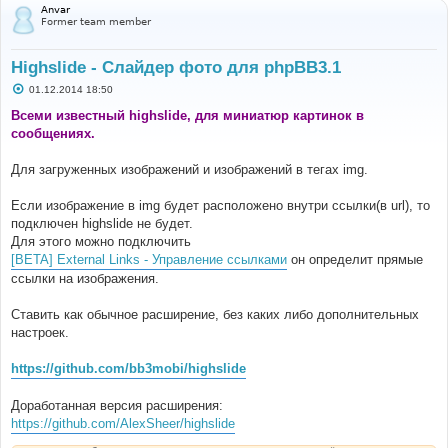
Anvar
Former team member
Highslide - Слайдер фото для phpBB3.1
С
01.12.2014 18:50
о
о
Всеми известный highslide, для миниатюр картинок в
б
сообщениях.
щ
е
н
Для загруженных изображений и изображений в тегах img.
и
е
Если изображение в img будет расположено внутри ссылки(в url), то
подключен highslide не будет.
Для этого можно подключить
[BETA] External Links - Управление ссылками
он определит прямые
ссылки на изображения.
Ставить как обычное расширение, без каких либо дополнительных
настроек.
https://github.com/bb3mobi/highslide
Доработанная версия расширения:
https://github.com/AlexSheer/highslide