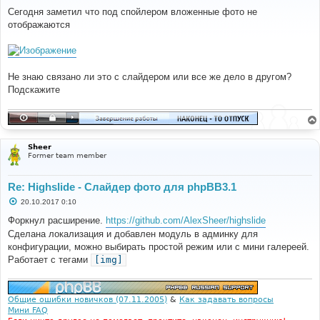
о
о
Сегодня заметил что под спойлером вложенные фото не
б
отображаются
щ
е
н
и
е
Не знаю связано ли это с слайдером или все же дело в другом?
Подскажите
Sheer
Former team member
Re: Highslide - Слайдер фото для phpBB3.1
С
20.10.2017 0:10
о
о
Форкнул расширение.
https://github.com/AlexSheer/highslide
б
Сделана локализация и добавлен модуль в админку для
щ
е
конфигурации, можно выбирать простой режим или с мини галереей.
н
Работает с тегами
[img]
и
е
Общие ошибки новичков (07.11.2005)
&
Как задавать вопросы
Мини FAQ