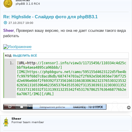
southklad
phpBB 3.1.0 RC4
Re: Highslide - Слайдер фото для phpBB3.1
С
27.10.2017 19:00
о
о
Sheer
, Проверил вашу версию, но она не дает ссылкам такого вида
б
работать
щ
е
н
и
е
КОД:
ВЫДЕЛИТЬ ВСЁ
[
URL
=
http
:
//[censor].info/view3/11715456/110334c4d25c
bbf9a4aea4895ca96bbb/]
[IMG]https://phpbbguru.net/camo/595155d4623122d5fbe4b
fc9979f68d7c8acd6db/687474703a2f2f692e5b63656e736f725
d2e696e666f2f69392f3735616631663830636232376530323532
6265613165396462356537643535302f313530393132303031352
f33373130332f313139313235342f453176786257636468776b2e
6a7067[/IMG][/URL]
Sheer
Former team member