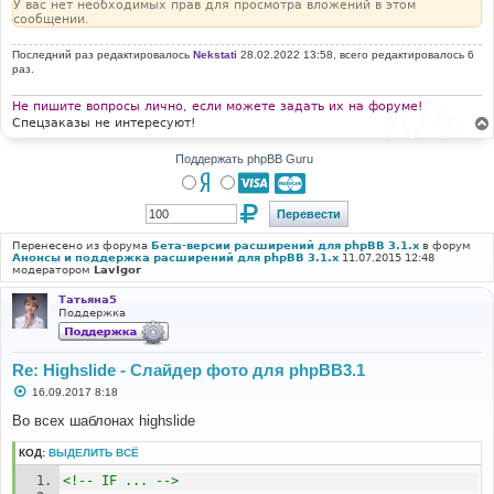
У вас нет необходимых прав для просмотра вложений в этом
сообщении.
Последний раз редактировалось
Nekstati
28.02.2022 13:58, всего редактировалось 6
раз.
Не пишите вопросы лично, если можете задать их на форуме!
Спецзаказы не интересуют!
Поддержать phpBB Guru
Перенесено из форума
Бета-версии расширений для phpBB 3.1.x
в форум
Анонсы и поддержка расширений для phpBB 3.1.x
11.07.2015 12:48
модератором
LavIgor
Татьяна5
Поддержка
Re: Highslide - Слайдер фото для phpBB3.1
С
16.09.2017 8:18
о
о
Во всех шаблонах highslide
б
щ
КОД:
ВЫДЕЛИТЬ ВСЁ
е
н
<!-- IF ... -->
и