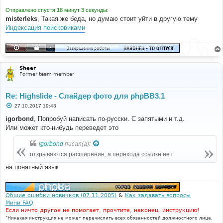
и
е
Отправлено спустя 18 минут 3 секунды:
misterleks
, Такая же беда, но думаю стоит уйти в другую тему
Индексация поисковиками
Sheer
Former team member
Re: Highslide - Слайдер фото для phpBB3.1
С
27.10.2017 19:43
о
о
igorbond
, Попробуй написать по-русски. С запятыми и т.д.
б
Или может кто-нибудь переведет это
щ
е
н
igorbond
писал(а):
и
е
открываются расширение, а перехода ссылки нет
на понятный язык
Общие ошибки новичков (07.11.2005)
&
Как задавать вопросы
Мини FAQ
Если ничто другое не помогает, прочтите, наконец, инструкцию!
"Никакая инструкция не может перечислить всех обязанностей должностного лица,