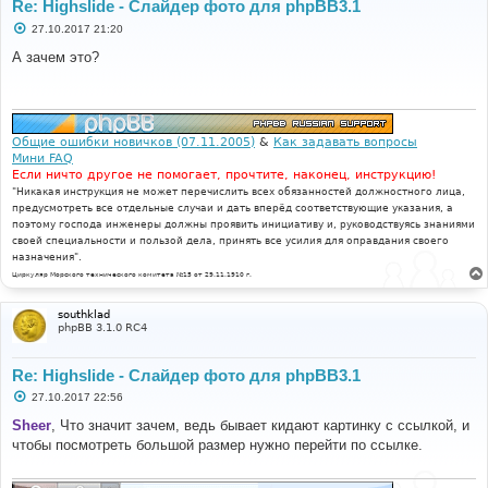
Re: Highslide - Слайдер фото для phpBB3.1
С
27.10.2017 21:20
о
о
А зачем это?
б
щ
е
н
и
е
Общие ошибки новичков (07.11.2005)
&
Как задавать вопросы
Мини FAQ
Если ничто другое не помогает, прочтите, наконец, инструкцию!
"Никакая инструкция не может перечислить всех обязанностей должностного лица,
предусмотреть все отдельные случаи и дать вперёд соответствующие указания, а
поэтому господа инженеры должны проявить инициативу и, руководствуясь знаниями
своей специальности и пользой дела, принять все усилия для оправдания своего
назначения".
Циркуляр Морского технического комитета №15 от 29.11.1910 г.
southklad
phpBB 3.1.0 RC4
Re: Highslide - Слайдер фото для phpBB3.1
С
27.10.2017 22:56
о
о
Sheer
, Что значит зачем, ведь бывает кидают картинку с ссылкой, и
б
чтобы посмотреть большой размер нужно перейти по ссылке.
щ
е
н
и