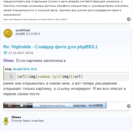
предусмотреть все отдельные случаи и дать вперёд соответствующие указания, а
поэтому господа инженеры должны проявить инициативу и, руководствуясь знаниями
своей специальности и пользой дела, принять все усилия для оправдания своего
назначения".
Циркуляр Морского технического комитета №15 от 29.11.1910 г.
southklad
phpBB 3.1.0 RC4
Re: Highslide - Слайдер фото для phpBB3.1
С
27.10.2017 20:01
о
о
Sheer
, Если картинка заключена в
б
щ
КОД:
ВЫДЕЛИТЬ ВСЁ
е
н
[
url
][
img
]ссылка
тут[/
img
][/
url
]
и
е
ранее она открывалась в новом окне, а вот теперь расширение
открывает только картинку, а ссылку игнорирует. Я же все описал в
первом своем посте
Sheer
Former team member