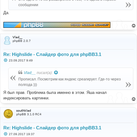
н
сообщении
и
е
Да.
Vlad__
phpBB 2.0.7
Re: Highslide - Слайдер фото для phpBB3.1
С
23.09.2017 9:49
о
о
б
Vlad__
писал(а):
щ
е
Прописал. Посмотрим как яндекс среагирует. Где-то через
н
полгода )))
и
е
Я был прав. Проблема была именно в этом. Яша начал
индексировать картинки.
southklad
phpBB 3.1.0 RC4
Re: Highslide - Слайдер фото для phpBB3.1
С
27.09.2017 19:37