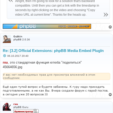
Alright, then I'm going to look for a solution that's backward
и
е
compatible. Until then you can get a link with the timestamp in
seconds by right-clicking on the video and choosing "Copy
video URL at current time". Thanks for the heads up.
Gubkin
phpBB 2.0.16
Re: [3.2] Official Extensions: phpBB Media Embed PlugIn
С
06.10.2017 20:40
о
о
rxu
, это стандартная функция ютюба "поделиться"
б
45664656.jpg
щ
е
н
У вас нет необходимых прав для просмотра вложений в этом
и
сообщении.
е
Ещё один тупой вопрос и будете забанены. К гуру надо приходить
подготовленными, а не как Вы. Вчера создали форум с парой постов,
а сегодня уже 20 вопросов )))
rxu
phpBB Guru