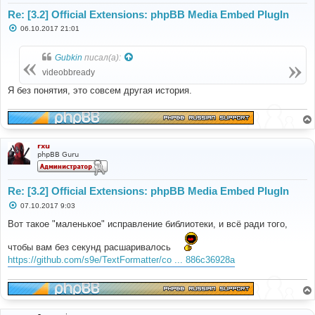
Re: [3.2] Official Extensions: phpBB Media Embed PlugIn
С
06.10.2017 21:01
о
о
б
Gubkin
писал(а):
щ
е
videobbready
н
и
Я без понятия, это совсем другая история.
е
rxu
phpBB Guru
Re: [3.2] Official Extensions: phpBB Media Embed PlugIn
С
07.10.2017 9:03
о
о
Вот такое "маленькое" исправление библиотеки, и всё ради того,
б
щ
чтобы вам без секунд расшаривалось
е
н
https://github.com/s9e/TextFormatter/co ... 886c36928a
и
е