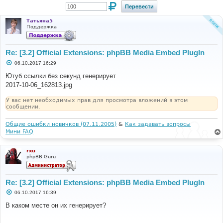
Татьяна5
Поддержка
Re: [3.2] Official Extensions: phpBB Media Embed PlugIn
С
06.10.2017 16:29
о
о
Ютуб ссылки без секунд генерирует
б
2017-10-06_162813.jpg
щ
е
н
У вас нет необходимых прав для просмотра вложений в этом
и
сообщении.
е
Общие ошибки новичков (07.11.2005)
&
Как задавать вопросы
Мини FAQ
rxu
phpBB Guru
Re: [3.2] Official Extensions: phpBB Media Embed PlugIn
С
06.10.2017 16:39
о
о
В каком месте он их генерирует?
б
щ
е