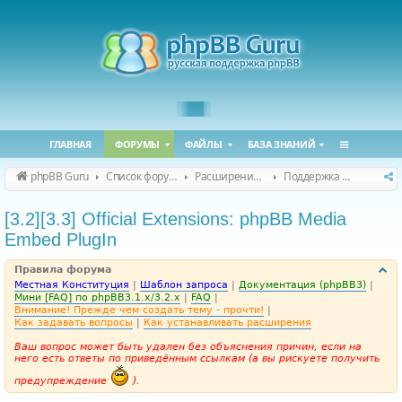
ГЛАВНАЯ
ФОРУМЫ
ФАЙЛЫ
БАЗА ЗНАНИЙ
phpBB Guru
Список форумов
Расширения phpBB
Поддержка расширений для phpBB
[3.2][3.3] Official Extensions: phpBB Media
Embed PlugIn
Правила форума
Местная Конституция
|
Шаблон запроса
|
Документация (phpBB3)
|
Мини [FAQ] по phpBB3.1.x/3.2.x
|
FAQ
|
Внимание! Прежде чем создать тему - прочти!
|
Как задавать вопросы
|
Как устанавливать расширения
Ваш вопрос может быть удален без объяснения причин, если на
него есть ответы по приведённым ссылкам (а вы рискуете получить
предупреждение
).