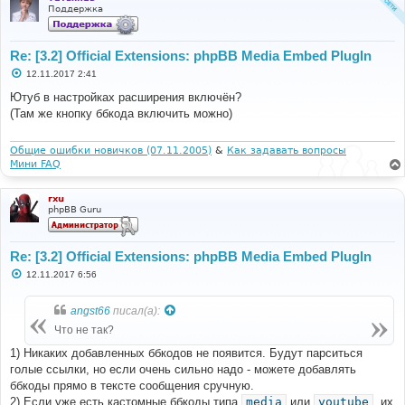
Поддержка
Re: [3.2] Official Extensions: phpBB Media Embed PlugIn
С
12.11.2017 2:41
о
о
Ютуб в настройках расширения включён?
б
(Там же кнопку ббкода включить можно)
щ
е
н
и
Общие ошибки новичков (07.11.2005)
&
Как задавать вопросы
е
Мини FAQ
rxu
phpBB Guru
Re: [3.2] Official Extensions: phpBB Media Embed PlugIn
С
12.11.2017 6:56
о
о
б
angst66
писал(а):
щ
е
Что не так?
н
и
1) Никаких добавленных ббкодов не появится. Будут парситься
е
голые ссылки, но если очень сильно надо - можете добавлять
ббкоды прямо в тексте сообщения сручную.
2) Если уже есть кастомные ббкоды типа
media
или
youtube
, их