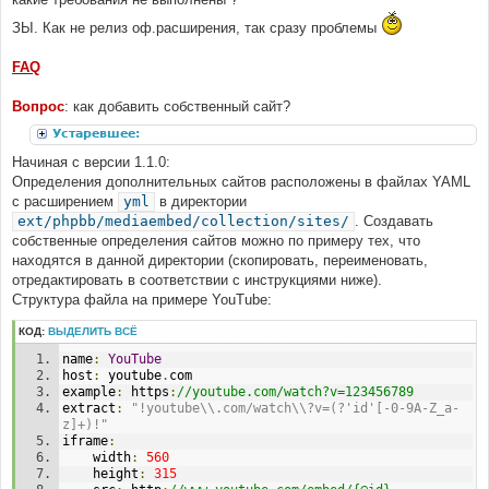
ЗЫ. Как не релиз оф.расширения, так сразу проблемы
FAQ
Вопрос
: как добавить собственный сайт?
Устаревшее:
Начиная с версии 1.1.0:
Определения дополнительных сайтов расположены в файлах YAML
с расширением
yml
в директории
ext/phpbb/mediaembed/collection/sites/
. Создавать
собственные определения сайтов можно по примеру тех, что
находятся в данной директории (скопировать, переименовать,
отредактировать в соответствии с инструкциями ниже).
Структура файла на примере YouTube:
КОД:
ВЫДЕЛИТЬ ВСЁ
name
:
YouTube
host
:
 youtube
.
com
example
:
 https
:
//youtube.com/watch?v=123456789
extract
:
"!youtube\\.com/watch\\?v=(?'id'[-0-9A-Z_a-
z]+)!"
iframe
:
    width
:
560
    height
:
315