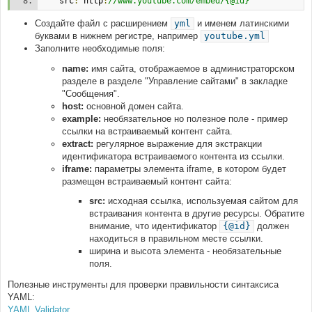
    src
:
 http
:
//www.youtube.com/embed/{@id}
Создайте файл с расширением
yml
и именем латинскими
буквами в нижнем регистре, например
youtube.yml
Заполните необходимые поля:
name:
имя сайта, отображаемое в администраторском
разделе в разделе "Управление сайтами" в закладке
"Сообщения".
host:
основной домен сайта.
example:
необязательное но полезное поле - пример
ссылки на встраиваемый контент сайта.
extract:
регулярное выражение для экстракции
идентификатора встраиваемого контента из ссылки.
iframe:
параметры элемента iframe, в котором будет
размещен встраиваемый контент сайта:
src:
исходная ссылка, используемая сайтом для
встраивания контента в другие ресурсы. Обратите
внимание, что идентификатор
{@id}
должен
находиться в правильном месте ссылки.
ширина и высота элемента - необязательные
поля.
Полезные инструменты для проверки правильности синтаксиса
YAML:
YAML Validator