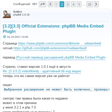
Страница
2
из
26
1
2
3
4
5
26
Пред.
След.
Сообщений: 387
…
Gubkin
phpBB 2.0.16
[3.2][3.3] Official Extensions: phpBB Media Embed
PlugIn
С
01.10.2017 13:00
о
о
Страница
https://www.phpbb.com/customise/db/exte ... ediaembed/
б
гитхаб
https://github.com/phpbb-extensions/mediaembed/
щ
е
н
перевод
[Русский перевод расширения] phpBB Media Embed PlugIn
и
е
Странно, ставил версию 1.0.1 ещё в августе
Re: [3.1/3.2] videobbredy - адаптивный bb код видео
теперь эта же самая версия уже не работат
пишет
Выбранное расширение не может быть включено, проверьте
смотрю там правка была какая-то недавно
может в этом причина
у меня 3.2.1 и php 7.0
какие требования не выполнены ?