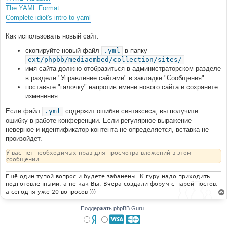
The YAML Format
Complete idiot's intro to yaml
Как использовать новый сайт:
скопируйте новый файл
.yml
в папку
ext/phpbb/mediaembed/collection/sites/
имя сайта должно отобразиться в администраторском разделе
в разделе "Управление сайтами" в закладке "Сообщения".
поставьте "галочку" напротив имени нового сайта и сохраните
изменения.
Если файл
.yml
содержит ошибки синтаксиса, вы получите
ошибку в работе конференции. Если регулярное выражение
неверное и идентификатор контента не определяется, вставка не
произойдет.
У вас нет необходимых прав для просмотра вложений в этом
сообщении.
Ещё один тупой вопрос и будете забанены. К гуру надо приходить
подготовленными, а не как Вы. Вчера создали форум с парой постов,
а сегодня уже 20 вопросов )))
Поддержать phpBB Guru