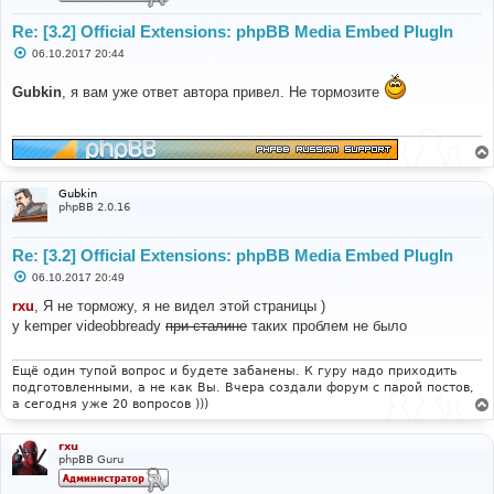
Re: [3.2] Official Extensions: phpBB Media Embed PlugIn
С
06.10.2017 20:44
о
о
Gubkin
, я вам уже ответ автора привел. Не тормозите
б
щ
е
н
и
е
Gubkin
phpBB 2.0.16
Re: [3.2] Official Extensions: phpBB Media Embed PlugIn
С
06.10.2017 20:49
о
о
rxu
, Я не торможу, я не видел этой страницы )
б
у kemper videobbready
при сталине
таких проблем не было
щ
е
н
и
Ещё один тупой вопрос и будете забанены. К гуру надо приходить
е
подготовленными, а не как Вы. Вчера создали форум с парой постов,
а сегодня уже 20 вопросов )))
rxu
phpBB Guru