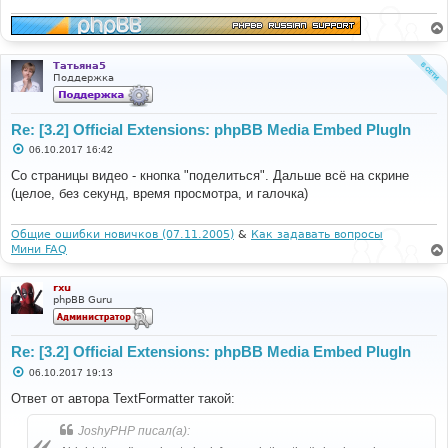
н
и
е
Татьяна5
Поддержка
Re: [3.2] Official Extensions: phpBB Media Embed PlugIn
С
06.10.2017 16:42
о
о
Со страницы видео - кнопка "поделиться". Дальше всё на скрине
б
(целое, без секунд, время просмотра, и галочка)
щ
е
н
и
Общие ошибки новичков (07.11.2005)
&
Как задавать вопросы
е
Мини FAQ
rxu
phpBB Guru
Re: [3.2] Official Extensions: phpBB Media Embed PlugIn
С
06.10.2017 19:13
о
о
Ответ от автора TextFormatter такой:
б
щ
JoshyPHP писал(а):
е
н