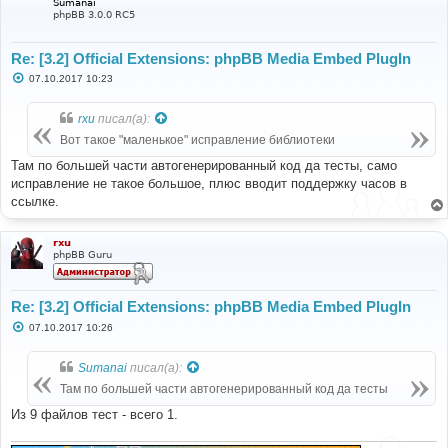
Sumanai
phpBB 3.0.0 RC5
Re: [3.2] Official Extensions: phpBB Media Embed PlugIn
С
07.10.2017 10:23
о
о
б
rxu
писал(а):
щ
е
Вот такое "маленькое" исправление библиотеки
н
и
Там по большей части автогенерированный код да тесты, само
е
исправление не такое большое, плюс вводит поддержку часов в
ссылке.
rxu
phpBB Guru
Re: [3.2] Official Extensions: phpBB Media Embed PlugIn
С
07.10.2017 10:26
о
о
б
Sumanai
писал(а):
щ
е
Там по большей части автогенерированный код да тесты
н
и
Из 9 файлов тест - всего 1.
е