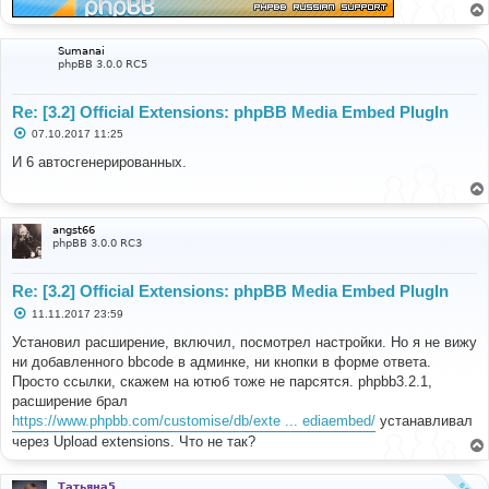
Sumanai
phpBB 3.0.0 RC5
Re: [3.2] Official Extensions: phpBB Media Embed PlugIn
С
07.10.2017 11:25
о
о
И 6 автосгенерированных.
б
щ
е
н
и
angst66
е
phpBB 3.0.0 RC3
Re: [3.2] Official Extensions: phpBB Media Embed PlugIn
С
11.11.2017 23:59
о
о
Установил расширение, включил, посмотрел настройки. Но я не вижу
б
ни добавленного bbcode в админке, ни кнопки в форме ответа.
щ
е
Просто ссылки, скажем на ютюб тоже не парсятся. phpbb3.2.1,
н
расширение брал
и
е
https://www.phpbb.com/customise/db/exte ... ediaembed/
устанавливал
через Upload extensions. Что не так?
Татьяна5