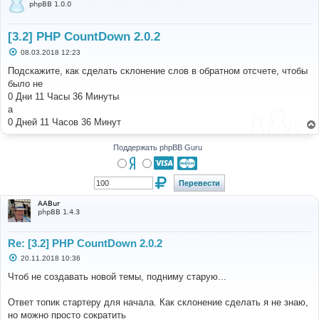
phpBB 1.0.0
[3.2] PHP CountDown 2.0.2
С
08.03.2018 12:23
о
о
Подскажите, как сделать склонение слов в обратном отсчете, чтобы
б
было не
щ
е
0 Дни 11 Часы 36 Минуты
н
а
и
е
0 Дней 11 Часов 36 Минут
Поддержать phpBB Guru
AABur
phpBB 1.4.3
Re: [3.2] PHP CountDown 2.0.2
С
20.11.2018 10:36
о
о
Чтоб не создавать новой темы, подниму старую...
б
щ
е
Ответ топик стартеру для начала. Как склонение сделать я не знаю,
н
но можно просто сократить
и