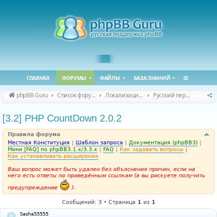
ГЛАВНАЯ
ФОРУМЫ
ФАЙЛЫ
БАЗА ЗНАНИЙ
phpBB Guru
Список форумов
Локализация phpBB
Русский перевод расширений
[3.2] PHP CountDown 2.0.2
Правила форума
Местная Конституция
|
Шаблон запроса
|
Документация (phpBB3)
|
Мини [FAQ] по phpBB3.1.x/3.3.x
|
FAQ
|
Как задавать вопросы
|
Как устанавливать расширения
Ваш вопрос может быть удален без объяснения причин, если на
него есть ответы по приведённым ссылкам (а вы рискуете получить
предупреждение
).
Сообщений: 3 • Страница
1
из
1
Sasha55555