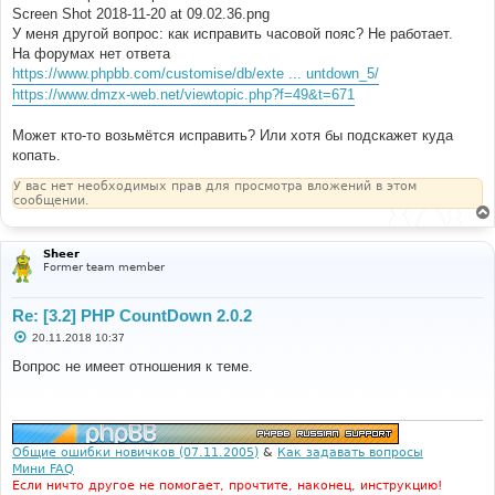
е
Screen Shot 2018-11-20 at 09.02.36.png
У меня другой вопрос: как исправить часовой пояс? Не работает.
На форумах нет ответа
https://www.phpbb.com/customise/db/exte ... untdown_5/
https://www.dmzx-web.net/viewtopic.php?f=49&t=671
Может кто-то возьмётся исправить? Или хотя бы подскажет куда
копать.
У вас нет необходимых прав для просмотра вложений в этом
сообщении.
Sheer
Former team member
Re: [3.2] PHP CountDown 2.0.2
С
20.11.2018 10:37
о
о
Вопрос не имеет отношения к теме.
б
щ
е
н
и
е
Общие ошибки новичков (07.11.2005)
&
Как задавать вопросы
Мини FAQ
Если ничто другое не помогает, прочтите, наконец, инструкцию!