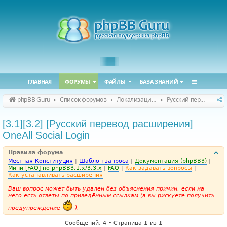
ГЛАВНАЯ
ФОРУМЫ
ФАЙЛЫ
БАЗА ЗНАНИЙ
phpBB Guru
Список форумов
Локализация phpBB
Русский перевод расширений
[3.1][3.2] [Русский перевод расширения]
OneAll Social Login
Правила форума
Местная Конституция
|
Шаблон запроса
|
Документация (phpBB3)
|
Мини [FAQ] по phpBB3.1.x/3.3.x
|
FAQ
|
Как задавать вопросы
|
Как устанавливать расширения
Ваш вопрос может быть удален без объяснения причин, если на
него есть ответы по приведённым ссылкам (а вы рискуете получить
предупреждение
).
Сообщений: 4 • Страница
1
из
1