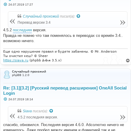
С
24.07.2019 17:27
о
о
б
Случайный прохожий
писал(а):
щ
е
Перевод версии 3.4
н
и
4.5.2
последняя
версия.
е
Правда не помню что там поменялось в переводах со времён 3.4..
возможно ничего.
Еще одно нарушение правил и будете забанены. © Mr. Anderson
Ты очистил кеш? © Sheer
https://siava.ru
(phpbb
2.0.x
3.5.x)
Случайный прохожий
phpBB 1.2.0
Re: [3.1][3.2] [Русский перевод расширения] OneAll Social
Login
С
24.07.2019 18:14
о
о
б
Siava
писал(а):
щ
е
4.5.2 последняя версия.
н
и
спасибо, обновился. Последняя версия 4.6.0. Абсолютно ничего не
е
изменилось. Даже пробел между именем и фамилией так и не