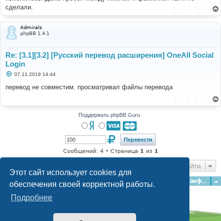
сделали.
Admirals
phpBB 1.4.1
Re: [3.1][3.2] [Русский перевод расширения] OneAll Social
Login
С
07.11.2019 14:44
о
о
перевод не совместим. просматривал файлы перевода
б
щ
е
н
и
Поддержать phpBB Guru
е
Сообщений: 4 • Страница
1
из
1
Перейти
Этот сайт использует cookies для
Главная
Форумы
Наша команда
О команде
Конфиденциальность
обеспечения своей корректной работы.
Подробнее
Time: 0.124s
| Peak Memory Usage: 2.89 МБ | GZIP: Off |
Queries: 40
© phpBB Guru, 2004—2026