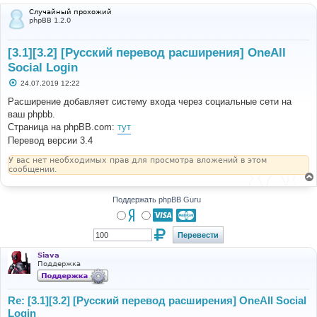
Случайный прохожий
phpBB 1.2.0
[3.1][3.2] [Русский перевод расширения] OneAll
Social Login
С
24.07.2019 12:22
о
о
Расширение добавляет систему входа через социальные сети на
б
ваш phpbb.
щ
е
Страница на phpBB.com:
тут
н
Перевод версии 3.4
и
е
У вас нет необходимых прав для просмотра вложений в этом
сообщении.
Поддержать phpBB Guru
Siava
Поддержка
Re: [3.1][3.2] [Русский перевод расширения] OneAll Social
Login