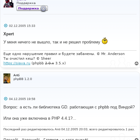
Поддержка
С
02.12.2005 15:33
о
о
Xpert
б
щ
У меня ничего не вышло, так и не решил проблему
е
н
и
Еще одно нарушение правил и будете забанены. © Mr. Anderson
е
Ты очистил кеш? © Sheer
https://siava.ru
(phpbb
2.0.x
3.5.x)
Anti
phpBB 1.2.0
С
04.12.2005 19:58
о
о
Вопрос: а есть ли библиотека GD. работающая с phpbb под Виндой?
б
щ
е
Или она уже включена в PHP 4.4.1?...
н
и
е
Последний раз редактировалось
Anti
04.12.2005 20:03, всего редактировалось 1 раз.
Плохой!.. Хороший!.. Главное - у кого ружьё!