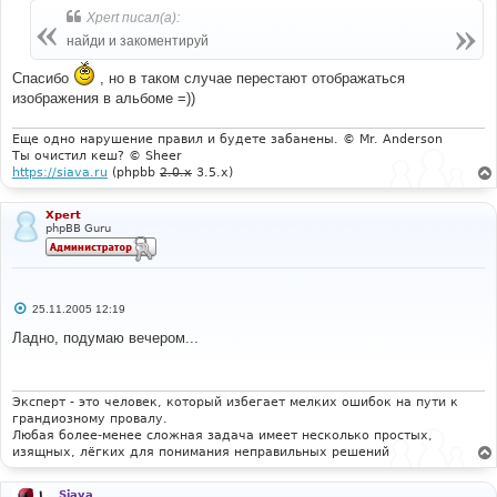
щ
Xpert писал(а):
е
н
найди и закоментируй
и
е
Спасибо
, но в таком случае перестают отображаться
изображения в альбоме =))
Еще одно нарушение правил и будете забанены. © Mr. Anderson
Ты очистил кеш? © Sheer
https://siava.ru
(phpbb
2.0.x
3.5.x)
Xpert
phpBB Guru
С
25.11.2005 12:19
о
о
Ладно, подумаю вечером...
б
щ
е
н
и
Эксперт - это человек, который избегает мелких ошибок на пути к
е
грандиозному провалу.
Любая более-менее сложная задача имеет несколько простых,
изящных, лёгких для понимания неправильных решений
Siava