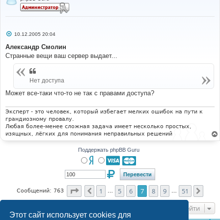
С
10.12.2005 20:04
о
о
Александр Смолин
б
Странные вещи ваш сервер выдает...
щ
е
н
и
Нет доступа
е
Может все-таки что-то не так с правами доступа?
Эксперт - это человек, который избегает мелких ошибок на пути к
грандиозному провалу.
Любая более-менее сложная задача имеет несколько простых,
изящных, лёгких для понимания неправильных решений
Поддержать phpBB Guru
Страница
7
из
51
1
5
6
7
8
9
51
Пред.
След
Сообщений: 763
…
…
Перейти
Этот сайт использует cookies для