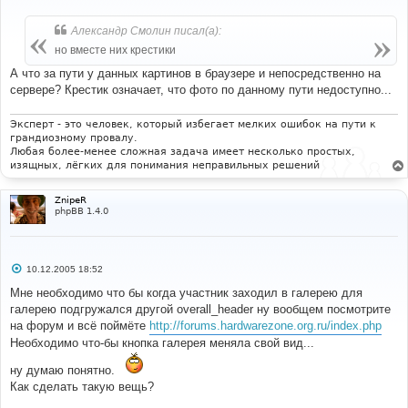
о
о
б
Александр Смолин писал(а):
щ
е
но вместе них крестики
н
и
А что за пути у данных картинов в браузере и непосредственно на
е
сервере? Крестик означает, что фото по данному пути недоступно...
Эксперт - это человек, который избегает мелких ошибок на пути к
грандиозному провалу.
Любая более-менее сложная задача имеет несколько простых,
изящных, лёгких для понимания неправильных решений
ZnipeR
phpBB 1.4.0
С
10.12.2005 18:52
о
о
Мне необходимо что бы когда участник заходил в галерею для
б
галерею подгружался другой overall_header ну вообщем посмотрите
щ
е
на форум и всё поймёте
http://forums.hardwarezone.org.ru/index.php
н
Необходимо что-бы кнопка галерея меняла свой вид...
и
е
ну думаю понятно.
Как сделать такую вещь?