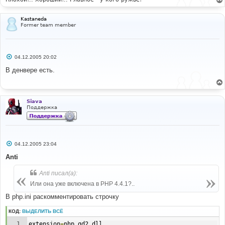
Kastaneda
Former team member
С
04.12.2005 20:02
о
о
В денвере есть.
б
щ
е
н
и
Siava
е
Поддержка
С
04.12.2005 23:04
о
о
Anti
б
щ
Anti писал(а):
е
н
Или она уже включена в PHP 4.4.1?..
и
е
В php.ini раскомментировать строчку
КОД:
ВЫДЕЛИТЬ ВСЁ
extension
=
php_gd2
.
dll