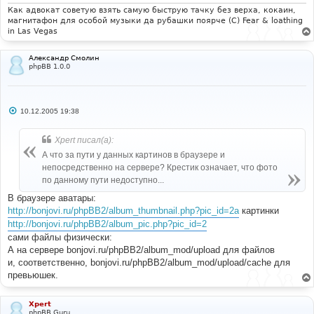
Как адвокат советую взять самую быструю тачку без верха, кокаин,
магнитафон для особой музыки да рубашки поярче (С) Fear & loathing
in Las Vegas
Александр Смолин
phpBB 1.0.0
С
10.12.2005 19:38
о
о
б
Xpert писал(а):
щ
е
А что за пути у данных картинов в браузере и
н
непосредственно на сервере? Крестик означает, что фото
и
е
по данному пути недоступно...
В браузере аватары:
http://bonjovi.ru/phpBB2/album_thumbnail.php?pic_id=2а
картинки
http://bonjovi.ru/phpBB2/album_pic.php?pic_id=2
сами файлы физически:
А на сервере bonjovi.ru/phpBB2/album_mod/upload для файлов
и, соответственно, bonjovi.ru/phpBB2/album_mod/upload/cache для
превьюшек.
Xpert
phpBB Guru