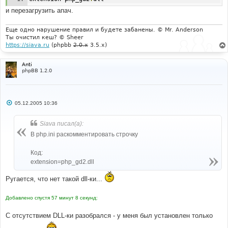
и перезагрузить апач.
Еще одно нарушение правил и будете забанены. © Mr. Anderson
Ты очистил кеш? © Sheer
https://siava.ru
(phpbb
2.0.x
3.5.x)
Anti
phpBB 1.2.0
С
05.12.2005 10:36
о
о
б
Siava писал(а):
щ
е
В php.ini раскомментировать строчку
н
и
е
Код:
extension=php_gd2.dll
Ругается, что нет такой dll-ки...
Добавлено спустя 57 минут 8 секунд:
С отсутствием DLL-ки разобрался - у меня был установлен только