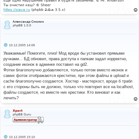
Еще одно нарушение правил и будете забанены. © Mr. Anderson
е
Ты очистил кеш? © Sheer
https://siava.ru
(phpbb
2.0.x
3.5.x)
Александр Смолин
phpBB 1.0.0
С
10.12.2005 14:06
о
о
Уважаемые! Помогите, плиз! Мод вроде бы установил прямыми
б
ручками... БД обновил, права доступа к папкам задал корректно,
щ
е
создание иконок в админке поставил на gd2.
н
Фотки благополучно добавляются, только потом вместо иконок и
и
е
самих фоток отображаются креститки, при этом файлы в upload и
cache благополучно создаются. Хостер - мастерхост, вроде б трабл
с его стороны быть не должно, только что повторил все на localhost,
файлы создаются, но вместе них крестики. Кто виноват и как
лечить?
Xpert
phpBB Guru
С
10.12.2005 15:10