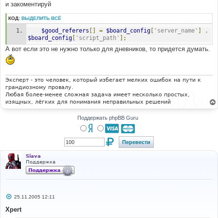
е
и закоментируй
н
и
КОД:
ВЫДЕЛИТЬ ВСЁ
е
$good_referers
[]
=
$board_config
[
'server_name'
]
.
$board_config
[
'script_path'
];
А вот если это не нужно только для дневников, то придется думать.
Эксперт - это человек, который избегает мелких ошибок на пути к
грандиозному провалу.
Любая более-менее сложная задача имеет несколько простых,
изящных, лёгких для понимания неправильных решений
Поддержать phpBB Guru
Siava
Поддержка
С
25.11.2005 12:11
о
о
Xpert
б