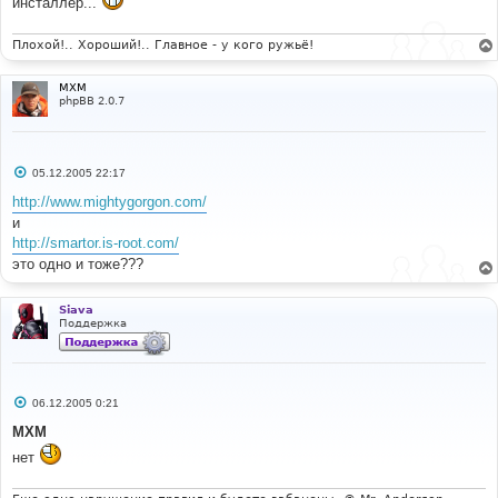
инсталлер...
Плохой!.. Хороший!.. Главное - у кого ружьё!
MXM
phpBB 2.0.7
С
05.12.2005 22:17
о
о
http://www.mightygorgon.com/
б
и
щ
е
http://smartor.is-root.com/
н
это одно и тоже???
и
е
Siava
Поддержка
С
06.12.2005 0:21
о
о
MXM
б
щ
нет
е
н
и