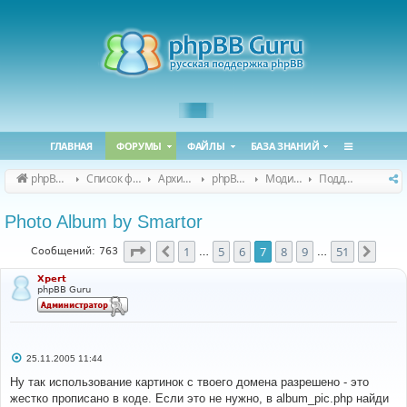
ГЛАВНАЯ
ФОРУМЫ
ФАЙЛЫ
БАЗА ЗНАНИЙ
phpBB Guru
Список форумов
Архивные форумы
phpBB 2.0.x (архив)
Модификация phpBB 2.0.x
Поддержка модов для phpBB 2.0.x
Photo Album by Smartor
Страница
7
из
51
1
5
6
7
8
9
51
Пред.
След
Сообщений: 763
…
…
Xpert
phpBB Guru
С
25.11.2005 11:44
о
о
Ну так использование картинок с твоего домена разрешено - это
б
жестко прописано в коде. Если это не нужно, в album_pic.php найди
щ