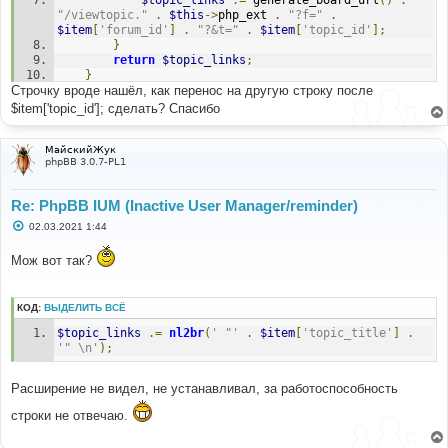
$topic_links
.=
 generate_board_url
()
.
"/viewtopic."
.
$this
->
php_ext 
.
"?f="
.
$item
[
'forum_id'
]
.
"?&t="
.
$item
[
'topic_id'
];
}
return
$topic_links
;
}
Строчку вроде нашёл, как перенос на другую строку после
}
$item['topic_id']; сделать? Спасибо
МайскийЖук
phpBB 3.0.7-PL1
Re: PhpBB IUM (Inactive User Manager/reminder)
С
02.03.2021 1:44
о
о
Мож вот так?
б
щ
е
н
КОД:
ВЫДЕЛИТЬ ВСЁ
и
е
$topic_links
.=
nl2br
(
' "'
.
$item
[
'topic_title'
]
.
'" \n'
);
Расширение не видел, не устанавливал, за работоспособность
строки не отвечаю.