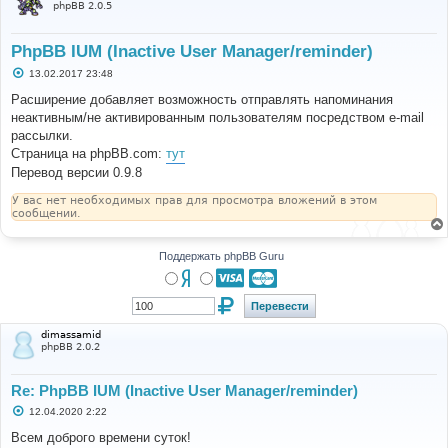
phpBB 2.0.5
PhpBB IUM (Inactive User Manager/reminder)
С
13.02.2017 23:48
о
о
Расширение добавляет возможность отправлять напоминания
б
неактивным/не активированным пользователям посредством e-mail
щ
е
рассылки.
н
Страница на phpBB.com:
тут
и
е
Перевод версии 0.9.8
У вас нет необходимых прав для просмотра вложений в этом
сообщении.
Поддержать phpBB Guru
dimassamid
phpBB 2.0.2
Re: PhpBB IUM (Inactive User Manager/reminder)
С
12.04.2020 2:22
о
о
Всем доброго времени суток!
б