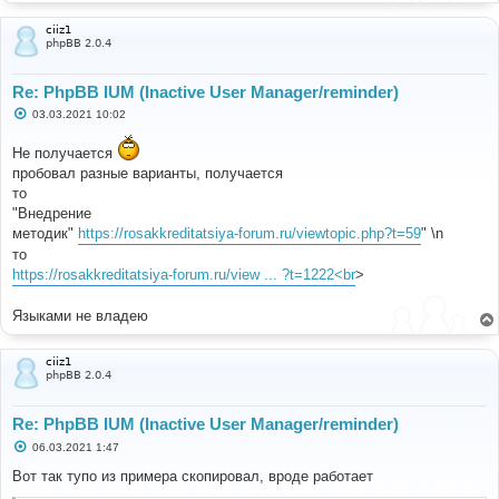
ciiz1
phpBB 2.0.4
Re: PhpBB IUM (Inactive User Manager/reminder)
С
03.03.2021 10:02
о
о
Не получается
б
щ
пробовал разные варианты, получается
е
то
н
и
"Внедрение
е
методик"
https://rosakkreditatsiya-forum.ru/viewtopic.php?t=59
" \n
то
https://rosakkreditatsiya-forum.ru/view ... ?t=1222<br
>
Языками не владею
ciiz1
phpBB 2.0.4
Re: PhpBB IUM (Inactive User Manager/reminder)
С
06.03.2021 1:47
о
о
Вот так тупо из примера скопировал, вроде работает
б
щ