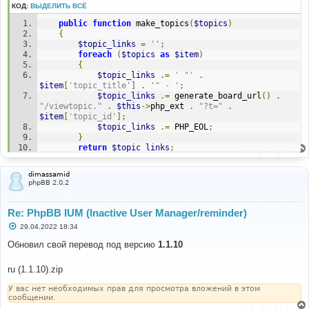
КОД:
ВЫДЕЛИТЬ ВСЁ
е
н
public
function
 make_topics
(
$topics
)
и
е
{
$topic_links
=
''
;
foreach
(
$topics
as
$item
)
{
$topic_links
.=
' "'
.
$item
[
'topic_title'
]
.
'" - '
;
$topic_links
.=
 generate_board_url
()
.
"/viewtopic."
.
$this
->
php_ext 
.
"?t="
.
$item
[
'topic_id'
];
$topic_links
.=
 PHP_EOL
;
}
return
$topic_links
;
}
dimassamid
phpBB 2.0.2
Re: PhpBB IUM (Inactive User Manager/reminder)
С
29.04.2022 18:34
о
о
Обновил свой перевод под версию
1.1.10
б
щ
е
ru (1.1.10).zip
н
и
У вас нет необходимых прав для просмотра вложений в этом
е
сообщении.