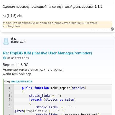
щ
е
Сделал перевод последней на сегодняшний день версии:
1.1.5
н
и
е
ru (1.1.5).zip
У вас нет необходимых прав для просмотра вложений в этом
сообщении.
ciiz1
phpBB 2.0.4
Re: PhpBB IUM (Inactive User Manager/reminder)
С
01.03.2021 23:35
о
о
Версия 1.1.8-RC
б
Активные темы в email идут в строчку:
щ
е
Файл reminder.php
н
и
КОД:
ВЫДЕЛИТЬ ВСЁ
е
public
function
 make_topics
(
$topics
)
{
$topic_links
=
''
;
foreach
(
$topics
as
$item
)
{
$topic_links
.=
' "'
.
$item
[
'topic_title'
]
.
'" '
;