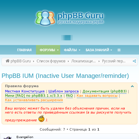
ГЛАВНАЯ
ФОРУМЫ
ФАЙЛЫ
БАЗА ЗНАНИЙ
phpBB Guru
Список форумов
Локализация phpBB
Русский перевод расширений
PhpBB IUM (Inactive User Manager/reminder)
Правила форума
Местная Конституция
|
Шаблон запроса
|
Документация (phpBB3)
|
Мини [FAQ] по phpBB3.1.x/3.3.x
|
FAQ
|
Как задавать вопросы
|
Как устанавливать расширения
Ваш вопрос может быть удален без объяснения причин, если на
него есть ответы по приведённым ссылкам (а вы рискуете получить
предупреждение
).
Сообщений: 7 • Страница
1
из
1
Evangelion