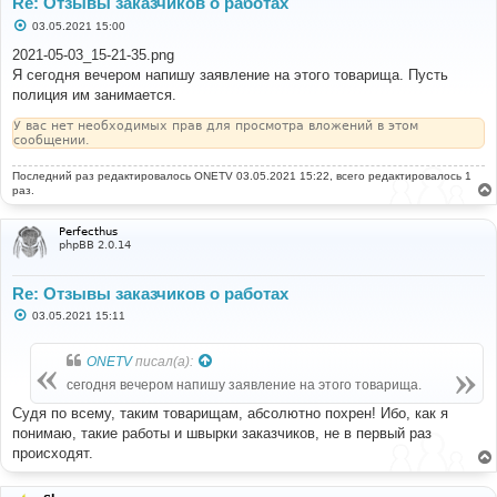
Re: Отзывы заказчиков о работах
С
03.05.2021 15:00
о
о
2021-05-03_15-21-35.png
б
Я сегодня вечером напишу заявление на этого товарища. Пусть
щ
е
полиция им занимается.
н
и
У вас нет необходимых прав для просмотра вложений в этом
е
сообщении.
Последний раз редактировалось
ONETV
03.05.2021 15:22, всего редактировалось 1
раз.
Perfecthus
phpBB 2.0.14
Re: Отзывы заказчиков о работах
С
03.05.2021 15:11
о
о
б
ONETV
писал(а):
щ
е
сегодня вечером напишу заявление на этого товарища.
н
и
Судя по всему, таким товарищам, абсолютно похрен! Ибо, как я
е
понимаю, такие работы и швырки заказчиков, не в первый раз
происходят.