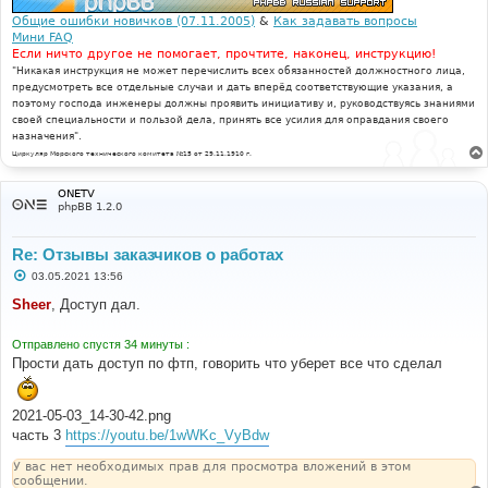
Общие ошибки новичков (07.11.2005)
&
Как задавать вопросы
Мини FAQ
Если ничто другое не помогает, прочтите, наконец, инструкцию!
"Никакая инструкция не может перечислить всех обязанностей должностного лица,
предусмотреть все отдельные случаи и дать вперёд соответствующие указания, а
поэтому господа инженеры должны проявить инициативу и, руководствуясь знаниями
своей специальности и пользой дела, принять все усилия для оправдания своего
назначения".
Циркуляр Морского технического комитета №15 от 29.11.1910 г.
ONETV
phpBB 1.2.0
Re: Отзывы заказчиков о работах
С
03.05.2021 13:56
о
о
Sheer
, Доступ дал.
б
щ
е
Отправлено спустя 34 минуты :
н
Прости дать доступ по фтп, говорить что уберет все что сделал
и
е
2021-05-03_14-30-42.png
часть 3
https://youtu.be/1wWKc_VyBdw
У вас нет необходимых прав для просмотра вложений в этом
сообщении.