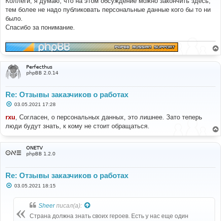
Коллеги, я думаю, что на этом обсуждение можно закончить здесь,
б
тем более не надо публиковать персональные данные кого бы то ни
щ
е
было.
н
Спасибо за понимание.
и
е
Perfecthus
phpBB 2.0.14
Re: Отзывы заказчиков о работах
С
03.05.2021 17:28
о
о
rxu
, Согласен, о персональных данных, это лишнее. Зато теперь
б
люди будут знать, к кому не стоит обращаться.
щ
е
н
и
ONETV
е
phpBB 1.2.0
Re: Отзывы заказчиков о работах
С
03.05.2021 18:15
о
о
б
Sheer
писал(а):
щ
е
Страна должна знать своих героев. Есть у нас еще один
н