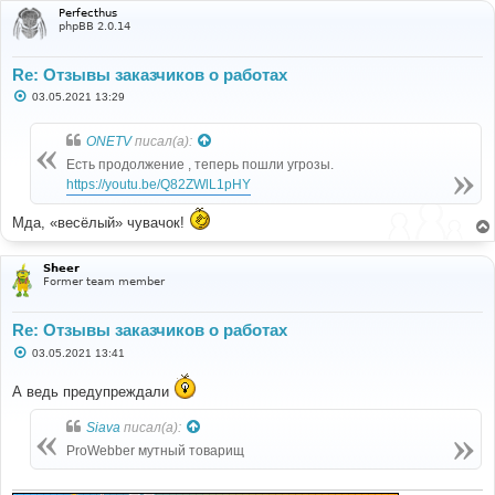
Perfecthus
phpBB 2.0.14
Re: Отзывы заказчиков о работах
С
03.05.2021 13:29
о
о
б
ONETV
писал(а):
щ
е
Есть продолжение , теперь пошли угрозы.
н
https://youtu.be/Q82ZWlL1pHY
и
е
Мда, «весёлый» чувачок!
Sheer
Former team member
Re: Отзывы заказчиков о работах
С
03.05.2021 13:41
о
о
А ведь предупреждали
б
щ
е
Siava
писал(а):
н
и
ProWebber мутный товарищ
е