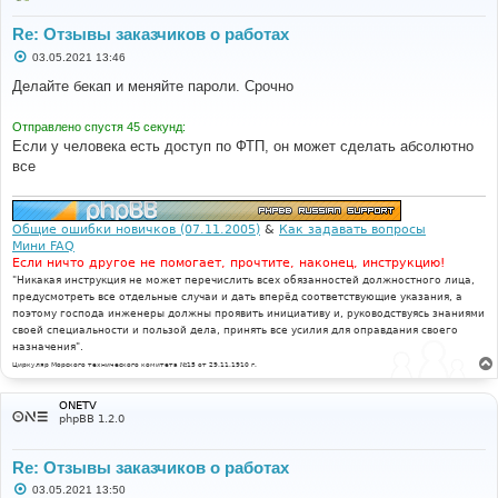
Re: Отзывы заказчиков о работах
С
03.05.2021 13:46
о
о
Делайте бекап и меняйте пароли. Срочно
б
щ
е
Отправлено спустя 45 секунд:
н
Если у человека есть доступ по ФТП, он может сделать абсолютно
и
е
все
Общие ошибки новичков (07.11.2005)
&
Как задавать вопросы
Мини FAQ
Если ничто другое не помогает, прочтите, наконец, инструкцию!
"Никакая инструкция не может перечислить всех обязанностей должностного лица,
предусмотреть все отдельные случаи и дать вперёд соответствующие указания, а
поэтому господа инженеры должны проявить инициативу и, руководствуясь знаниями
своей специальности и пользой дела, принять все усилия для оправдания своего
назначения".
Циркуляр Морского технического комитета №15 от 29.11.1910 г.
ONETV
phpBB 1.2.0
Re: Отзывы заказчиков о работах
С
03.05.2021 13:50