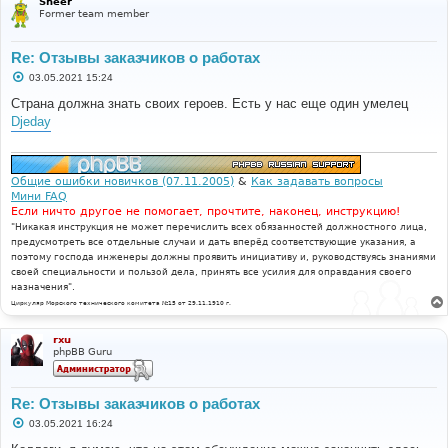
Sheer
Former team member
Re: Отзывы заказчиков о работах
С
03.05.2021 15:24
о
о
Страна должна знать своих героев. Есть у нас еще один умелец
б
Djeday
щ
е
н
и
е
Общие ошибки новичков (07.11.2005)
&
Как задавать вопросы
Мини FAQ
Если ничто другое не помогает, прочтите, наконец, инструкцию!
"Никакая инструкция не может перечислить всех обязанностей должностного лица,
предусмотреть все отдельные случаи и дать вперёд соответствующие указания, а
поэтому господа инженеры должны проявить инициативу и, руководствуясь знаниями
своей специальности и пользой дела, принять все усилия для оправдания своего
назначения".
Циркуляр Морского технического комитета №15 от 29.11.1910 г.
rxu
phpBB Guru
Re: Отзывы заказчиков о работах
С
03.05.2021 16:24
о
о