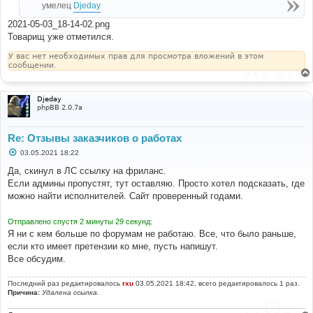
умелец
Djeday
и
е
2021-05-03_18-14-02.png
Товарищ уже отметился.
У вас нет необходимых прав для просмотра вложений в этом
сообщении.
Djeday
phpBB 2.0.7a
Re: Отзывы заказчиков о работах
С
03.05.2021 18:22
о
о
Да, скинул в ЛС ссылку на фриланс.
б
Если админы пропустят, тут оставляю. Просто хотел подсказать, где
щ
е
можно найти исполнителей. Сайт проверенный годами.
н
и
е
Отправлено спустя 2 минуты 29 секунд:
Я ни с кем больше по форумам не работаю. Все, что было раньше,
если кто имеет претензии ко мне, пусть напишут.
Все обсудим.
Последний раз редактировалось
rxu
03.05.2021 18:42, всего редактировалось 1 раз.
Причина:
Удалена ссылка.