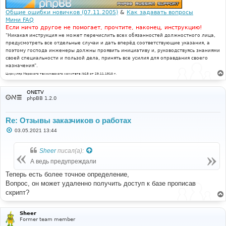
Общие ошибки новичков (07.11.2005)
&
Как задавать вопросы
Мини FAQ
Если ничто другое не помогает, прочтите, наконец, инструкцию!
"Никакая инструкция не может перечислить всех обязанностей должностного лица,
предусмотреть все отдельные случаи и дать вперёд соответствующие указания, а
поэтому господа инженеры должны проявить инициативу и, руководствуясь знаниями
своей специальности и пользой дела, принять все усилия для оправдания своего
назначения".
Циркуляр Морского технического комитета №15 от 29.11.1910 г.
ONETV
phpBB 1.2.0
Re: Отзывы заказчиков о работах
С
03.05.2021 13:44
о
о
б
Sheer
писал(а):
щ
е
А ведь предупреждали
н
и
Теперь есть более точное определение,
е
Вопрос, он может удаленно получить доступ к базе прописав
скрипт?
Sheer
Former team member