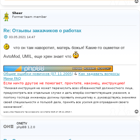
Sheer
Former team member
Re: Отзывы заказчиков о работах
С
03.05.2021 14:47
о
о
что он там наворотил, матерь божья! Какие-то ошметки от
б
щ
е
AvtoMod, UMIL, еще хрен знает что
н
и
е
Общие ошибки новичков (07.11.2005)
&
Как задавать вопросы
Мини FAQ
Если ничто другое не помогает, прочтите, наконец, инструкцию!
"Никакая инструкция не может перечислить всех обязанностей должностного лица,
предусмотреть все отдельные случаи и дать вперёд соответствующие указания, а
поэтому господа инженеры должны проявить инициативу и, руководствуясь знаниями
своей специальности и пользой дела, принять все усилия для оправдания своего
назначения".
Циркуляр Морского технического комитета №15 от 29.11.1910 г.
ONETV
phpBB 1.2.0