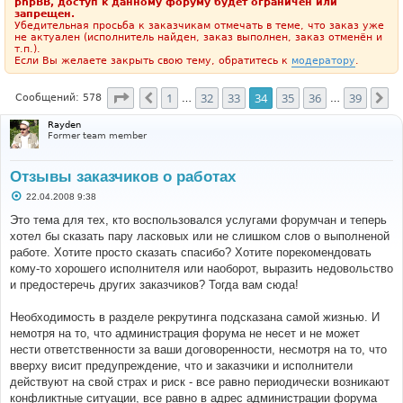
phpBB, доступ к данному форуму будет ограничен или
запрещен.
Убедительная просьба к заказчикам отмечать в теме, что заказ уже
не актуален (исполнитель найден, заказ выполнен, заказ отменён и
т.п.).
Если Вы желаете закрыть свою тему, обратитесь к
модератору
.
Страница
34
из
39
1
32
33
34
35
36
39
Пред.
Сл
Сообщений: 578
…
…
Rayden
Former team member
Отзывы заказчиков о работах
С
22.04.2008 9:38
о
о
Это тема для тех, кто воспользовался услугами форумчан и теперь
б
хотел бы сказать пару ласковых или не слишком слов о выполненой
щ
е
работе. Хотите просто сказать спасибо? Хотите порекомендовать
н
кому-то хорошего исполнителя или наоборот, выразить недовольство
и
е
и предостеречь других заказчиков? Тогда вам сюда!
Необходимость в разделе рекрутинга подсказана самой жизнью. И
немотря на то, что администрация форума не несет и не может
нести ответственности за ваши договоренности, несмотря на то, что
вверху висит предупреждение, что и заказчики и исполнители
действуют на свой страх и риск - все равно периодически возникают
конфликтные ситуации, все равно в адрес администрации форума