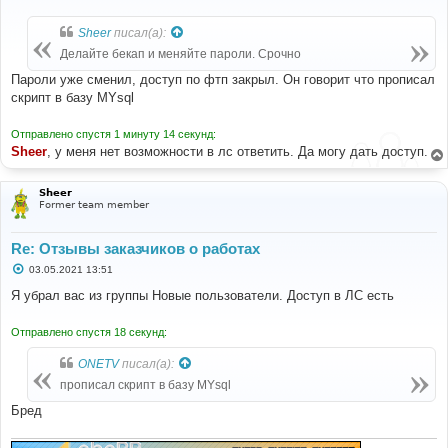
о
о
б
Sheer
писал(а):
щ
е
Делайте бекап и меняйте пароли. Срочно
н
и
Пароли уже сменил, доступ по фтп закрыл. Он говорит что прописал
е
скрипт в базу MYsql
Отправлено спустя 1 минуту 14 секунд:
Sheer
, у меня нет возможности в лс ответить. Да могу дать доступ.
Sheer
Former team member
Re: Отзывы заказчиков о работах
С
03.05.2021 13:51
о
о
Я убрал вас из группы Новые пользователи. Доступ в ЛС есть
б
щ
е
Отправлено спустя 18 секунд:
н
и
ONETV
писал(а):
е
прописал скрипт в базу MYsql
Бред