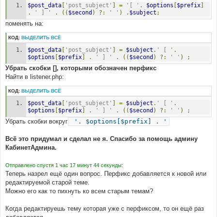
$post_data
[
'post_subject'
]
=
'[ '
.
$options
[
$prefix
]
.
' ] '
.
((
$second
)
?:
' '
)
.
$subject
;
поменять на:
КОД:
ВЫДЕЛИТЬ ВСЁ
$post_data
[
'post_subject'
]
=
$subject
.
' [ '
.
$options
[
$prefix
]
.
' ] '
.
((
$second
)
?:
' '
)
;
Убрать скобки [], которыми обозначен перфикс
Найти в listener.php:
КОД:
ВЫДЕЛИТЬ ВСЁ
$post_data
[
'post_subject'
]
=
$subject
.
' [ '
.
$options
[
$prefix
]
.
' ] '
.
((
$second
)
?:
' '
)
;
Убрать скобки вокруг
'. $options[$prefix] . '
Всё это придумал и сделал не я. Спасибо за помощь админу
КабинетАдмина.
Отправлено спустя 1 час 17 минут 44 секунды:
Теперь назрел ещё один вопрос. Перфикс добавляется к новой или
редактируемой старой теме.
Можно его как то пихнуть ко всем старым темам?
Когда редактируешь тему которая уже с перфиксом, то он ещё раз