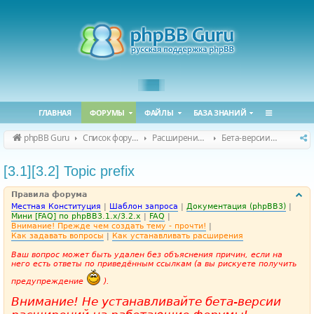
ГЛАВНАЯ
ФОРУМЫ
ФАЙЛЫ
БАЗА ЗНАНИЙ
phpBB Guru
Список форумов
Расширения phpBB
Бета-версии расширений для phpBB
[3.1][3.2] Topic prefix
Правила форума
Местная Конституция
|
Шаблон запроса
|
Документация (phpBB3)
|
Мини [FAQ] по phpBB3.1.x/3.2.x
|
FAQ
|
Внимание! Прежде чем создать тему - прочти!
|
Как задавать вопросы
|
Как устанавливать расширения
Ваш вопрос может быть удален без объяснения причин, если на
него есть ответы по приведённым ссылкам (а вы рискуете получить
предупреждение
).
Внимание! Не устанавливайте бета-версии