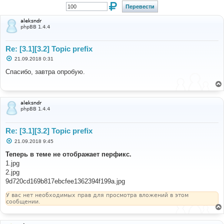
aleksndr
phpBB 1.4.4
Re: [3.1][3.2] Topic prefix
С
21.09.2018 0:31
о
о
Спасибо, завтра опробую.
б
щ
е
н
и
aleksndr
е
phpBB 1.4.4
Re: [3.1][3.2] Topic prefix
С
21.09.2018 9:45
о
о
Теперь в теме не отображает перфикс.
б
1.jpg
щ
е
2.jpg
н
9d720cd169b817ebcfee1362394f199a.jpg
и
е
У вас нет необходимых прав для просмотра вложений в этом
сообщении.