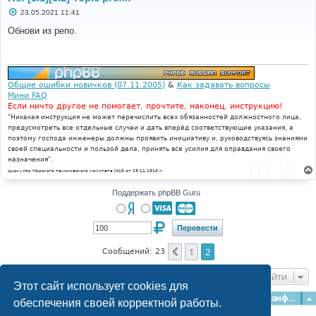
С
23.05.2021 11:41
о
о
Обнови из репо.
б
щ
е
н
и
е
Общие ошибки новичков (07.11.2005)
&
Как задавать вопросы
Мини FAQ
Если ничто другое не помогает, прочтите, наконец, инструкцию!
"Никакая инструкция не может перечислить всех обязанностей должностного лица,
предусмотреть все отдельные случаи и дать вперёд соответствующие указания, а
поэтому господа инженеры должны проявить инициативу и, руководствуясь знаниями
своей специальности и пользой дела, принять все усилия для оправдания своего
назначения".
Циркуляр Морского технического комитета №15 от 29.11.1910 г.
Поддержать phpBB Guru
1
2
Пред.
Сообщений: 23
Перейти
Этот сайт использует cookies для
Главная
Форумы
Наша команда
О команде
Конфиденциальность
обеспечения своей корректной работы.