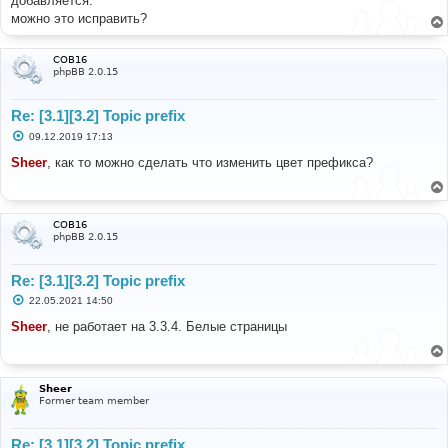
добавляется.
можно это исправить?
COB16
phpBB 2.0.15
Re: [3.1][3.2] Topic prefix
С
09.12.2019 17:13
о
о
Sheer
, как то можно сделать что изменить цвет префикса?
б
щ
е
н
и
COB16
е
phpBB 2.0.15
Re: [3.1][3.2] Topic prefix
С
22.05.2021 14:50
о
о
Sheer
, не работает на 3.3.4. Белые страницы
б
щ
е
н
и
Sheer
е
Former team member
Re: [3.1][3.2] Topic prefix