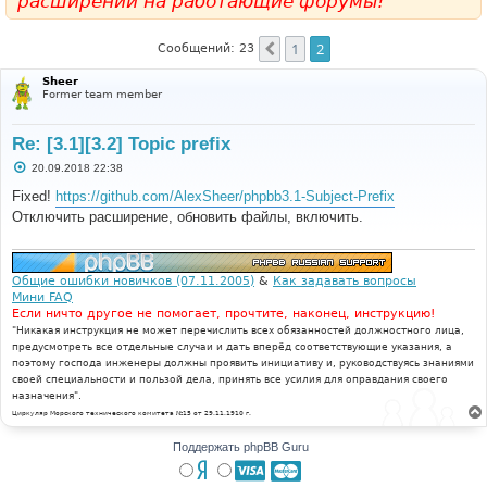
расширений на работающие форумы!
1
2
Пред.
Сообщений: 23
Sheer
Former team member
Re: [3.1][3.2] Topic prefix
С
20.09.2018 22:38
о
о
Fixed!
https://github.com/AlexSheer/phpbb3.1-Subject-Prefix
б
Отключить расширение, обновить файлы, включить.
щ
е
н
и
е
Общие ошибки новичков (07.11.2005)
&
Как задавать вопросы
Мини FAQ
Если ничто другое не помогает, прочтите, наконец, инструкцию!
"Никакая инструкция не может перечислить всех обязанностей должностного лица,
предусмотреть все отдельные случаи и дать вперёд соответствующие указания, а
поэтому господа инженеры должны проявить инициативу и, руководствуясь знаниями
своей специальности и пользой дела, принять все усилия для оправдания своего
назначения".
Циркуляр Морского технического комитета №15 от 29.11.1910 г.
Поддержать phpBB Guru