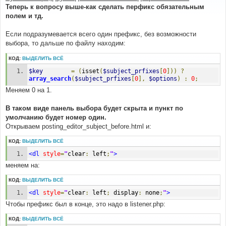
б
Теперь к вопросу выше-как сделать перфикс обязательным
щ
е
полем и тд.
н
и
е
Если подразумевается всего один префикс, без возможности
выбора, то дальше по файлу находим:
КОД:
ВЫДЕЛИТЬ ВСЁ
$key
=
(
isset
(
$subject_prfixes
[
0
]))
?
array_search
(
$subject_prfixes
[
0
],
$options
)
:
0
;
Меняем 0 на 1.
В таком виде панель выбора будет скрыта и пункт по
умолчанию будет номер один.
Открываем posting_editor_subject_before.html и:
КОД:
ВЫДЕЛИТЬ ВСЁ
<dl
style
=
"
clear
:
 left
;
"
>
меняем на:
КОД:
ВЫДЕЛИТЬ ВСЁ
<dl
style
=
"
clear
:
 left
;
 display
:
 none
;
"
>
Чтобы префикс был в конце, это надо в listener.php:
КОД:
ВЫДЕЛИТЬ ВСЁ