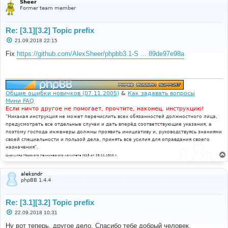
Sheer
Former team member
Re: [3.1][3.2] Topic prefix
С
21.09.2018 22:15
о
о
Fix
https://github.com/AlexSheer/phpbb3.1-S ... 89de97e98a
б
щ
е
н
и
е
Общие ошибки новичков (07.11.2005)
&
Как задавать вопросы
Мини FAQ
Если ничто другое не помогает, прочтите, наконец, инструкцию!
"Никакая инструкция не может перечислить всех обязанностей должностного лица,
предусмотреть все отдельные случаи и дать вперёд соответствующие указания, а
поэтому господа инженеры должны проявить инициативу и, руководствуясь знаниями
своей специальности и пользой дела, принять все усилия для оправдания своего
назначения".
Циркуляр Морского технического комитета №15 от 29.11.1910 г.
aleksndr
phpBB 1.4.4
Re: [3.1][3.2] Topic prefix
С
22.09.2018 10:31
о
о
Ну вот теперь, другое дело. Спасибо тебе добрый человек.