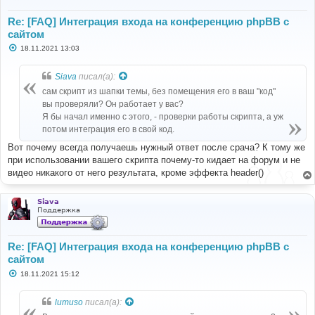
Re: [FAQ] Интеграция входа на конференцию phpBB с
сайтом
С
18.11.2021 13:03
о
о
б
Siava
писал(а):
щ
е
сам скрипт из шапки темы, без помещения его в ваш "код"
н
вы проверяли? Он работает у вас?
и
е
Я бы начал именно с этого, - проверки работы скрипта, а уж
потом интеграция его в свой код.
Вот почему всегда получаешь нужный ответ после срача? К тому же
при использовании вашего скрипта почему-то кидает на форум и не
видео никакого от него результата, кроме эффекта header()
Siava
Поддержка
Re: [FAQ] Интеграция входа на конференцию phpBB с
сайтом
С
18.11.2021 15:12
о
о
б
lumuso
писал(а):
щ
е