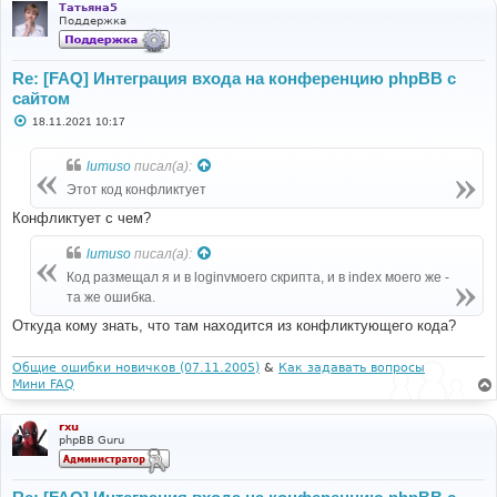
Татьяна5
Поддержка
Re: [FAQ] Интеграция входа на конференцию phpBB с
сайтом
С
18.11.2021 10:17
о
о
б
lumuso
писал(а):
щ
е
Этот код конфликтует
н
и
Конфликтует с чем?
е
lumuso
писал(а):
Код размещал я и в loginvмоего скрипта, и в index моего же -
та же ошибка.
Откуда кому знать, что там находится из конфликтующего кода?
Общие ошибки новичков (07.11.2005)
&
Как задавать вопросы
Мини FAQ
rxu
phpBB Guru