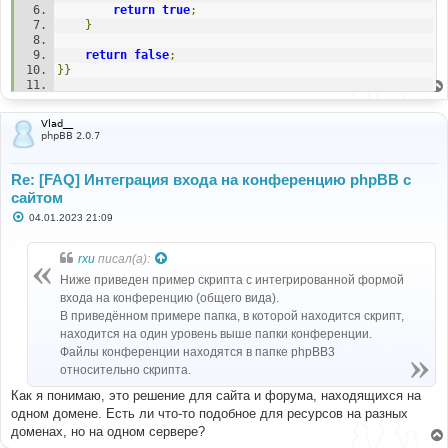
return
true
;
}
return
false
;
}}
if
(!
function_exists
(
'hash_equals'
))
{
function
 hash_equals
(
$str
1
,
$str
2
)
{
Vlad__
if
(
strlen
(
$str
1
)
!=
strlen
(
$str
2
))
{
phpBB 2.0.7
return
false
;
}
else
{
$res
=
$str
1
^
$str
2
;
Re: [FAQ] Интеграция входа на конференцию phpBB с
$ret
=
0
;
сайтом
for
(
$i
=
strlen
(
$res
)
-
1
;
$i
>=
0
;
$i
--)
$ret
С
04.01.2023 21:09
|=
 ord
(
$res
[
$i
]);
о
return
!
$ret
;
о
}
б
rxu
писал(а):
}
щ
е
Ниже приведен пример скрипта с интегрированной формой
}
н
входа на конференцию (общего вида).
и
е
В приведённом примере папка, в которой находится скрипт,
находится на один уровень выше папки конференции.
Файлы конференции находятся в папке phpBB3
относительно скрипта.
Как я понимаю, это решение для сайта и форума, находящихся на
одном домене. Есть ли что-то подобное для ресурсов на разных
доменах, но на одном сервере?