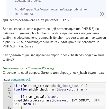
Добавлена строчка:
FcgidWrapper "/var/www/info-cam.ru/data/php-bin/info-
cam.ru/php73"
Для всего остального сайта работает PHP 5.3
Всё бы хорошо, но в скрипте общей авторизации (на PHP 5.3) не
работает функция phpbb_check_hash, а при попытке подключить
файл includes/functions_compatibility.php , где эта функция находится
в phpBB 3.3.5, происходит ошибка, т.к. этот файл не работает на
PHP 5.3... Как быть?
Как сделать функцию проверки phpbb_check_hash без подключения
файла?
Отправлено спустя 42 минуты 17 секунд:
Отвечаю на свой вопрос. Замена для phpbb_check_hash будет такая:
КОД:
ВЫДЕЛИТЬ ВСЁ
if
(!
function_exists
(
'phpbb_check_hash'
))
{
function
 phpbb_check_hash
(
$password
,
$hash
)
{
if
(
hash_equals
(
$hash
,
crypt
(
htmlspecialchars
(
$password
,
 ENT_COMPAT
,
'UTF-
8'
),
$hash
)))
{