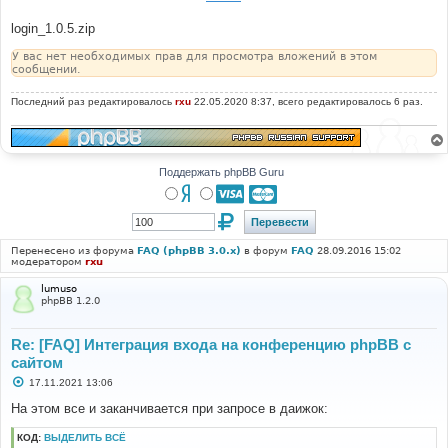
login_1.0.5.zip
У вас нет необходимых прав для просмотра вложений в этом
сообщении.
Последний раз редактировалось
rxu
22.05.2020 8:37, всего редактировалось 6 раз.
Поддержать phpBB Guru
Перенесено из форума
FAQ (phpBB 3.0.x)
в форум
FAQ
28.09.2016 15:02
модератором
rxu
lumuso
phpBB 1.2.0
Re: [FAQ] Интеграция входа на конференцию phpBB с
сайтом
С
17.11.2021 13:06
о
о
На этом все и заканчивается при запросе в даижок:
б
щ
КОД:
ВЫДЕЛИТЬ ВСЁ
е