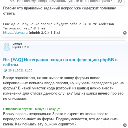
Вот почему всегда получаешь нужный ответ после срача?
н
и
Потому что правильно заданный вопрос уже содержит половину
е
ответа.
Еще одно нарушение правил и будете забанены. © Mr. Anderson
Ты очистил кеш? © Sheer
https://siava.ru
(phpbb
2.0.x
3.5.x)
lumuso
phpBB 1.2.0
Re: [FAQ] Интеграция входа на конференцию phpBB с
сайтом
С
20.11.2021 11:55
о
о
Вроде заработало, но как вывести капчу форума после
б
неправильных попыток ввода пароля, ну и убрать переадресацию на
щ
е
форум? В какой участок кода (который из шапки) нужно внести
н
изменения для отлова данного случая? Код из шапки ничего про это
и
е
не описывает.
Отправлено спустя 9 минут 17 секунд:
Ввожу пароль неправильно 3 раза и скрипт из шапки просто
переадресовывает на форум. Подразумевается, что должна быть
капча. Как поймать эту ошибку скриптом?