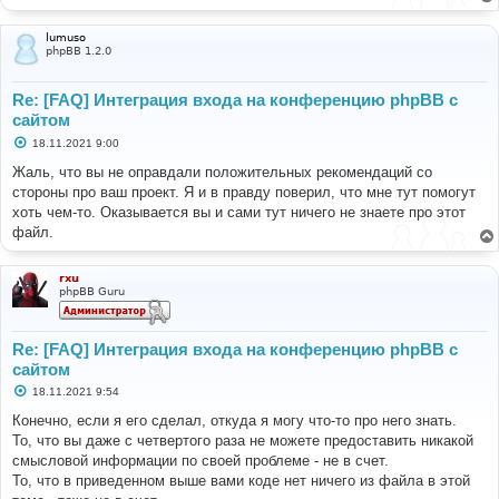
// Start session 
management
$user
-
lumuso
phpBB 1.2.0
>
session_begin
();
$auth
->
acl
(
$user
-
>
data
);
Re: [FAQ] Интеграция входа на конференцию phpBB с
$user
-
сайтом
>
setup
(
'ucp'
);
С
18.11.2021 9:00
о
о
Жаль, что вы не оправдали положительных рекомендаций со
б
стороны про ваш проект. Я и в правду поверил, что мне тут помогут
щ
е
хоть чем-то. Оказывается вы и сами тут ничего не знаете про этот
н
файл.
и
е
rxu
phpBB Guru
Re: [FAQ] Интеграция входа на конференцию phpBB с
сайтом
С
18.11.2021 9:54
о
о
Конечно, если я его сделал, откуда я могу что-то про него знать.
б
То, что вы даже с четвертого раза не можете предоставить никакой
щ
е
смысловой информации по своей проблеме - не в счет.
н
То, что в приведенном выше вами коде нет ничего из файла в этой
и
е