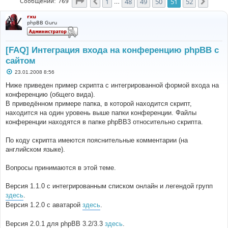
Страница
51
из
52
1
48
49
50
51
52
Пред.
След.
Сообщений: 769
…
rxu
phpBB Guru
[FAQ] Интеграция входа на конференцию phpBB с
сайтом
С
23.01.2008 8:56
о
о
Ниже приведен пример скрипта с интегрированной формой входа на
б
конференцию (общего вида).
щ
е
В приведённом примере папка, в которой находится скрипт,
н
находится на один уровень выше папки конференции. Файлы
и
е
конференции находятся в папке phpBB3 относительно скрипта.
По коду скрипта имеются пояснительные комментарии (на
английском языке).
Вопросы принимаются в этой теме.
Версия 1.1.0 с интегрированным списком онлайн и легендой групп
здесь
.
Версия 1.2.0 с аватарой
здесь
.
Версия 2.0.1 для phpBB 3.2/3.3
здесь
.