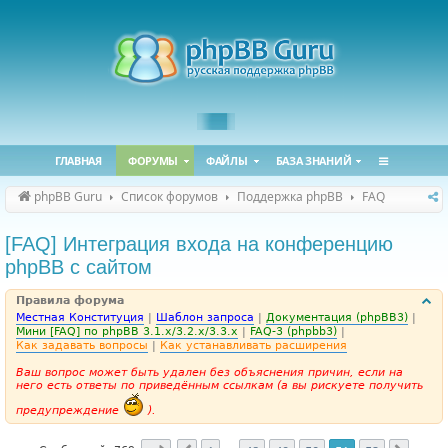
ГЛАВНАЯ
ФОРУМЫ
ФАЙЛЫ
БАЗА ЗНАНИЙ
phpBB Guru
Список форумов
Поддержка phpBB
FAQ
[FAQ] Интеграция входа на конференцию
phpBB с сайтом
Правила форума
Местная Конституция
|
Шаблон запроса
|
Документация (phpBB3)
|
Мини [FAQ] по phpBB 3.1.x/3.2.x/3.3.x
|
FAQ-3 (phpbb3)
|
Как задавать вопросы
|
Как устанавливать расширения
Ваш вопрос может быть удален без объяснения причин, если на
него есть ответы по приведённым ссылкам (а вы рискуете получить
предупреждение
).