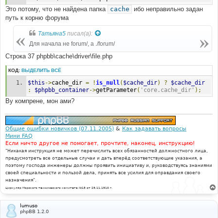
Это потому, что не найдена папка
cache
ибо неправильно задан
путь к корню форума
Татьяна5
писал(а):
Для начала не forum/, а ./forum/
Строка 37 phpbb\cache\driver\file.php
КОД:
ВЫДЕЛИТЬ ВСЁ
$this
->
cache_dir 
=
!
is_null
(
$cache_dir
)
?
$cache_dir
:
$phpbb_container
->
getParameter
(
'core.cache_dir'
);
Ву компрене, мон ами?
Общие ошибки новичков (07.11.2005)
&
Как задавать вопросы
Мини FAQ
Если ничто другое не помогает, прочтите, наконец, инструкцию!
"Никакая инструкция не может перечислить всех обязанностей должностного лица,
предусмотреть все отдельные случаи и дать вперёд соответствующие указания, а
поэтому господа инженеры должны проявить инициативу и, руководствуясь знаниями
своей специальности и пользой дела, принять все усилия для оправдания своего
назначения".
Циркуляр Морского технического комитета №15 от 29.11.1910 г.
lumuso
phpBB 1.2.0