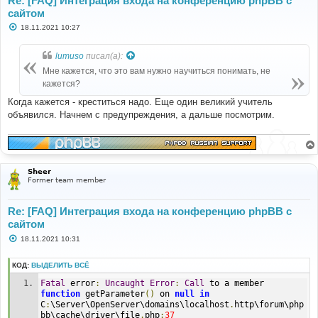
Re: [FAQ] Интеграция входа на конференцию phpBB с
сайтом
С
18.11.2021 10:27
о
о
б
lumuso
писал(а):
щ
е
Мне кажется, что это вам нужно научиться понимать, не
н
кажется?
и
е
Когда кажется - креститься надо. Еще один великий учитель
объявился. Начнем с предупреждения, а дальше посмотрим.
Sheer
Former team member
Re: [FAQ] Интеграция входа на конференцию phpBB с
сайтом
С
18.11.2021 10:31
о
о
б
КОД:
ВЫДЕЛИТЬ ВСЁ
щ
е
Fatal
 error
:
Uncaught
Error
:
Call
 to a member 
н
function
 getParameter
()
 on 
null
in
и
C
:
\Server\OpenServer\domains\localhost
.
http\forum\php
е
bb\cache\driver\file
.
php
:
37