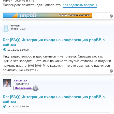
теме - тоже не в счет.
Попробуйте почитать для начала это:
Как задавать вопросы
lumuso
phpBB 1.2.0
Re: [FAQ] Интеграция входа на конференцию phpBB с
сайтом
С
18.11.2021 10:08
о
о
Ппц, задаю вопрос и даю симптом - нет ответа. Спрашиваю, как
б
нужно это заводить - отсылки на какие-то глупые отмазки на подобии
щ
е
научить писать 😁😁😁😁 Мне кажется, что это вам нужно научиться
н
понимать, не кажется?
и
е
Татьяна5
Поддержка
Re: [FAQ] Интеграция входа на конференцию phpBB с
сайтом
С
18.11.2021 10:16
о
о