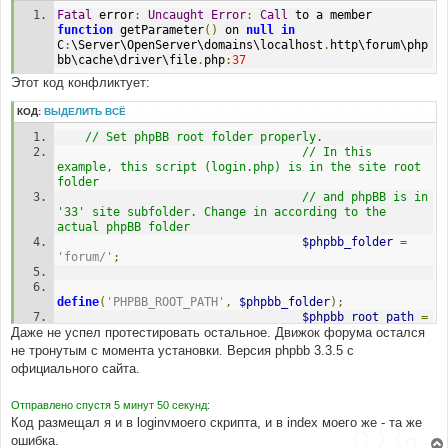
н
Fatal
 error
:
Uncaught
Error
:
Call
 to a member 
и
е
function
 getParameter
()
 on 
null
in
C
:
\Server\OpenServer\domains\localhost
.
http\forum\php
bb\cache\driver\file
.
php
:
37
Этот код конфликтует:
КОД:
ВЫДЕЛИТЬ ВСЁ
// Set phpBB root folder properly.
// In this 
example, this script (login.php) is in the site root 
folder
// and phpBB is in 
'33' site subfolder. Change in according to the 
actual phpBB folder
$phpbb_folder
=
'forum/'
;
define
(
'PHPBB_ROOT_PATH'
,
$phpbb_folder
);
$phpbb_root_path
=
Даже не успел протестировать остальное. Движок форума остался
(
defined
(
'PHPBB_ROOT_PATH'
))
?
 PHPBB_ROOT_PATH 
:
'./'
;
не тронутым с момента установки. Версия phpbb 3.3.5 с
официального сайта.
$phpEx
=
substr
(
strrchr
(
__FILE__
,
'.'
),
1
);
Отправлено спустя 5 минут 50 секунд:
Код размещал я и в loginvмоего скрипта, и в index моего же - та же
include
(
$phpbb_root_path
.
'common.'
.
$phpEx
);
ошибка.