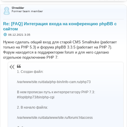
Shredder
Former team member
Re: [FAQ] Интеграция входа на конференцию phpBB с
сайтом
С
06.12.2021 3:35
о
о
Нужно сделать общий вход для старой CMS Smallnuke (работает
б
только на PHP 5.3) и форума phpBB 3.3.5 (работает на PHP 7).
щ
е
Форум находится в поддиректории forum и для него сделано
н
отдельное подключение PHP 7:
и
е
1. Создан файл:
/var/www/site.ru/data/php-bin/info-cam.ru/php73
В нем прописан путь к интерпретатору PHP 7.3:
#!/opt/php73/bin/php-cgi
2. В начало файла:
/var/www/site.ru/data/www/site.ru/forum/.htaccess