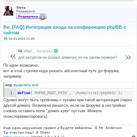
Siava
Поддержка
Re: [FAQ] Интеграция входа на конференцию phpBB с
сайтом
С
04.01.2023 21:45
о
о
б
Vlad__
писал(а):
щ
е
для ресурсов на разных доменах, но на одном сервере?
н
и
По идее возможно..
е
вот в этой строчке кода указать абсолютный путь до форума,
например:
КОД:
ВЫДЕЛИТЬ ВСЁ
define
(
'PHPBB_ROOT_PATH'
,
'/home/site1/phpbb3/'
);
Однако могут быть проблемы с куками при такой авторизации (через
другой домен). Возможно решатся, если на форуме в настройках
cookies оставить поле "домен куки" пустым. Можете
поэкспериментировать)
Еще одно нарушение правил и будете забанены. © Mr. Anderson
Ты очистил кеш? © Sheer