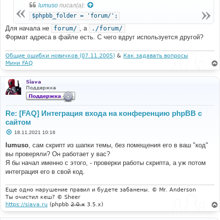
б
lumuso
писал(а):
щ
е
$phpbb_folder = 'forum/';
н
и
Для начала не
forum/
, а
./forum/
е
Формат адреса в файле есть. С чего вдруг используется другой?
Общие ошибки новичков (07.11.2005)
&
Как задавать вопросы
Мини FAQ
Siava
Поддержка
Re: [FAQ] Интеграция входа на конференцию phpBB с
сайтом
С
18.11.2021 10:16
о
о
lumuso
, сам скрипт из шапки темы, без помещения его в ваш "код"
б
вы проверяли? Он работает у вас?
щ
е
Я бы начал именно с этого, - проверки работы скрипта, а уж потом
н
интеграция его в свой код.
и
е
Еще одно нарушение правил и будете забанены. © Mr. Anderson
Ты очистил кеш? © Sheer
https://siava.ru
(phpbb
2.0.x
3.5.x)