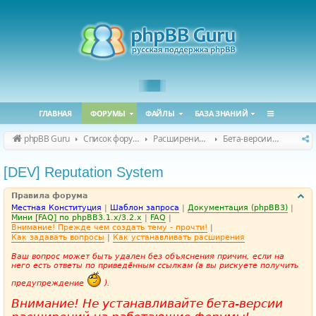
ГЛАВНАЯ
ФОРУМЫ
ФАЙЛЫ
БАЗА ЗНАНИЙ
phpBB Guru
Список форумов
Расширения phpBB
Бета-версии расширений для phpBB
[DEV] Reputation System
Правила форума
Местная Конституция
|
Шаблон запроса
|
Документация (phpBB3)
|
Мини [FAQ] по phpBB3.1.x/3.2.x
|
FAQ
|
Внимание! Прежде чем создать тему - прочти!
|
Как задавать вопросы
|
Как устанавливать расширения
Ваш вопрос может быть удален без объяснения причин, если на
него есть ответы по приведённым ссылкам (а вы рискуете получить
предупреждение
).
Внимание! Не устанавливайте бета-версии