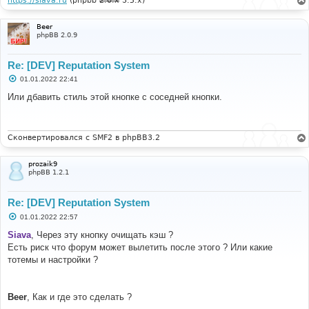
https://siava.ru
(phpbb
2.0.x
3.5.x)
Beer
phpBB 2.0.9
Re: [DEV] Reputation System
С
01.01.2022 22:41
о
о
Или дбавить стиль этой кнопке с соседней кнопки.
б
щ
е
н
и
Сконвертировался с SMF2 в phpBB3.2
е
prozaik9
phpBB 1.2.1
Re: [DEV] Reputation System
С
01.01.2022 22:57
о
о
Siava
, Через эту кнопку очищать кэш ?
б
Есть риск что форум может вылетить после этого ? Или какие
щ
е
тотемы и настройки ?
н
и
е
Beer
, Как и где это сделать ?