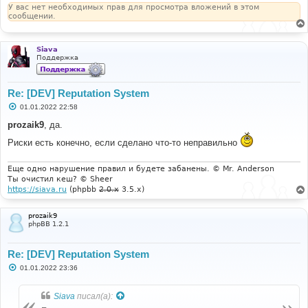
У вас нет необходимых прав для просмотра вложений в этом
сообщении.
Siava
Поддержка
Re: [DEV] Reputation System
С
01.01.2022 22:58
о
о
prozaik9
, да.
б
щ
Риски есть конечно, если сделано что-то неправильно
е
н
и
Еще одно нарушение правил и будете забанены. © Mr. Anderson
е
Ты очистил кеш? © Sheer
https://siava.ru
(phpbb
2.0.x
3.5.x)
prozaik9
phpBB 1.2.1
Re: [DEV] Reputation System
С
01.01.2022 23:36
о
о
б
Siava
писал(а):
щ
е