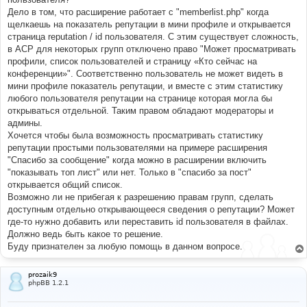
н
Дело в том, что расширение работает с "memberlist.php" когда
и
е
щелкаешь на показатель репутации в мини профиле и открывается
страница reputation / id пользователя. С этим существует сложность,
в АСР для некоторых групп отключено право "Может просматривать
профили, список пользователей и страницу «Кто сейчас на
конференции»". Соответственно пользователь не может видеть в
мини профиле показатель репутации, и вместе с этим статистику
любого пользователя репутации на странице которая могла бы
открываться отдельной. Таким правом обладают модераторы и
админы.
Хочется чтобы была возможность просматривать статистику
репутации простыми пользователями на примере расширения
"Спасибо за сообщение" когда можно в расширении включить
"показывать топ лист" или нет. Только в "спасибо за пост"
открывается общий список.
Возможно ли не прибегая к разрешению правам групп, сделать
доступным отдельно открывающееся сведения о репутации? Может
где-то нужно добавить или переставить id пользователя в файлах.
Должно ведь быть какое то решение.
Буду признателен за любую помощь в данном вопросе.
prozaik9
phpBB 1.2.1