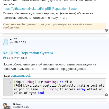
и
е
Гитхабе:
https://github.com/Nekstati/phpBB-Reputation-System
Можно обновиться до этой версии, но (внимание) обратно на
прежнюю версию откатиться не получится.
У вас нет необходимых прав для просмотра вложений в этом
сообщении.
er107
phpBB 2.0.19
Re: [DEV] Reputation System
С
26.03.2022 13:51
о
о
После обновления до этой версии, если ставить репутацию из
б
профиля пользователя, то появляется предупреждение:
щ
е
н
КОД:
ВЫДЕЛИТЬ ВСЁ
и
е
[
phpBB 
Debug
]
 PHP 
Warning
:
in
 file 
[
ROOT
]/
ext
/
pico
/
reputation
/
controller
/
rating_controll
er
.
php on line 
518
:
Trying
 to access 
array
 offset on 
value of type 
bool
Gubkin
phpBB 2.0.16