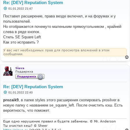
Re: [DEV] Reputation System
С
01.01.2022 21:47
о
о
Поставил расширение, права везде включил, и на форумах и у
б
пользователей.
щ
е
Но отображается почемуто маленьким прямоугольником , крайней
н
слева в ряде кнопок.
и
е
Стиль SE Square Left
Как это исправить ?
У вас нет необходимых прав для просмотра вложений в этом
сообщении.
Siava
Поддержка
Re: [DEV] Reputation System
С
01.01.2022 22:40
о
о
prozaik9
, в папке styles этого расширения скопировать prosilver в
б
новую папку с названием se_square_left. После очистить кэш. Есть
щ
е
вероятность, что поможет.
н
и
е
Еще одно нарушение правил и будете забанены. © Mr. Anderson
Ты очистил кеш? © Sheer