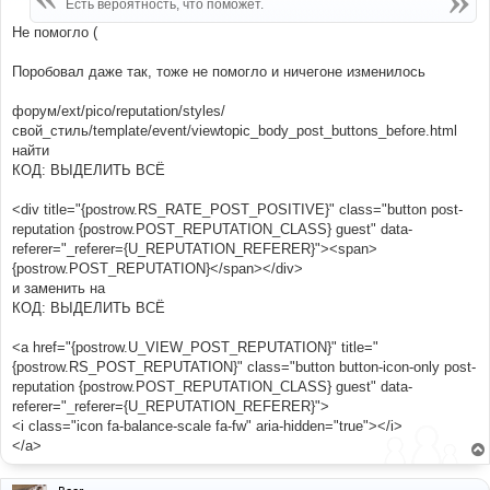
Есть вероятность, что поможет.
н
и
Не помогло (
е
Поробовал даже так, тоже не помогло и ничегоне изменилось
форум/ext/pico/reputation/styles/
свой_стиль/template/event/viewtopic_body_post_buttons_before.html
найти
КОД: ВЫДЕЛИТЬ ВСЁ
<div title="{postrow.RS_RATE_POST_POSITIVE}" class="button post-
reputation {postrow.POST_REPUTATION_CLASS} guest" data-
referer="_referer={U_REPUTATION_REFERER}"><span>
{postrow.POST_REPUTATION}</span></div>
и заменить на
КОД: ВЫДЕЛИТЬ ВСЁ
<a href="{postrow.U_VIEW_POST_REPUTATION}" title="
{postrow.RS_POST_REPUTATION}" class="button button-icon-only post-
reputation {postrow.POST_REPUTATION_CLASS} guest" data-
referer="_referer={U_REPUTATION_REFERER}">
<i class="icon fa-balance-scale fa-fw" aria-hidden="true"></i>
</a>