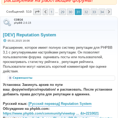
расширений на работающие форумы!
Страница
31
из
34
1
29
30
31
32
33
34
Пред.
Сле
Сообщений: 510
…
COB16
phpBB 2.0.15
[DEV] Reputation System
С
05.01.2015 16:06
о
о
Расширение, которое имеет полную систему репутации для PHPBB
б
3,1 с регулируемыми настройками репутации. Он позволяет
щ
е
пользователям форума оценивать посты или пользователей,
н
просматривать статистку рейтинга , репутация рейтинга.
и
е
Пользователи могут написать короткий комментарий при оценке
действия.
Скриншоты
Установка: Закинуть архив по пути
ваш_форум/ext/pico/reputation/ и распаковать. После установки
добавить права доступа для репутации в админке.
Русский язык:
[Русский перевод] Reputation System
Обсуждение на phpbb.com:
https://www.phpbb.com/community/viewtop ... &t=2210021