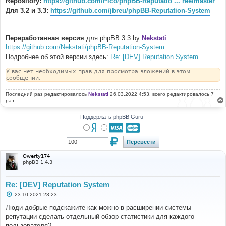
Repository:
https://github.com/Pico/phpBB-Reputatio ... ree/master
Для 3.2 и 3.3:
https://github.com/jbreu/phpBB-Reputation-System
Переработанная версия
для phpBB 3.3 by
Nekstati
https://github.com/Nekstati/phpBB-Reputation-System
Подробнее об этой версии здесь:
Re: [DEV] Reputation System
У вас нет необходимых прав для просмотра вложений в этом
сообщении.
Последний раз редактировалось
Nekstati
26.03.2022 4:53, всего редактировалось 7
раз.
Поддержать phpBB Guru
Qwerty174
phpBB 1.4.3
Re: [DEV] Reputation System
С
23.10.2021 23:23
о
о
Люди добрые подскажите как можно в расширении системы
б
репутации сделать отдельный обзор статистики для каждого
щ
е
пользователя?