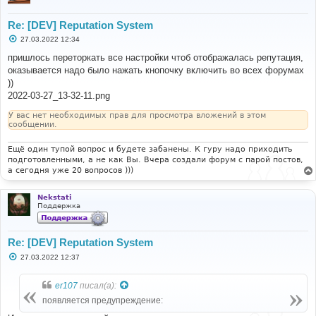
Re: [DEV] Reputation System
С
27.03.2022 12:34
о
о
пришлось переторкать все настройки чтоб отображалась репутация,
б
оказывается надо было нажать кнопочку включить во всех форумах
щ
е
))
н
2022-03-27_13-32-11.png
и
е
У вас нет необходимых прав для просмотра вложений в этом
сообщении.
Ещё один тупой вопрос и будете забанены. К гуру надо приходить
подготовленными, а не как Вы. Вчера создали форум с парой постов,
а сегодня уже 20 вопросов )))
Nekstati
Поддержка
Re: [DEV] Reputation System
С
27.03.2022 12:37
о
о
б
er107
писал(а):
щ
е
появляется предупреждение:
н
и