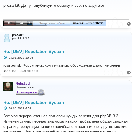
о
о
prozaik9
, Да тут опубликуйте ссылку и все, не заругают
б
щ
е
н
и
е
prozaik9
phpBB 1.2.1
Re: [DEV] Reputation System
С
03.01.2022 15:08
о
о
igorbond
, Форум мужской тематики, обсуждение дамс, не очень
б
хочется светиться)
щ
е
н
и
Nekstati
е
Поддержка
Re: [DEV] Reputation System
С
26.03.2022 4:52
о
о
Вот моя переработанная под свои нужды версия для phpBB 3.3.
б
Изменён стиль, переделана локализация, добавлена общая сводная
щ
е
страница репутации, многое причёсано и приглажено, другие мелкие
н
изменения. Часть изменений будет вам ясна из скриншотов на