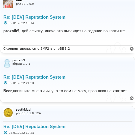
Beer
phpBB 2.0.9
Re: [DEV] Reputation System
С
02.01.2022 10:14
о
о
prozaik9
, дай ссылку, иначе это выглядит на гадание по картинке.
б
щ
е
н
и
Сконвертировался с SMF2 в phpBB3.2
е
prozaik9
phpBB 1.2.1
Re: [DEV] Reputation System
С
02.01.2022 21:23
о
о
Beer
,напишите мне в личку, а то сам не могу, прав пока не хватает.
б
щ
е
н
и
southklad
е
phpBB 3.1.0 RC4
Re: [DEV] Reputation System
С
03.01.2022 10:24